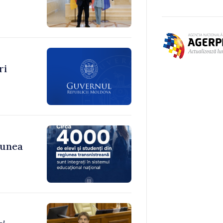
ri
iunea