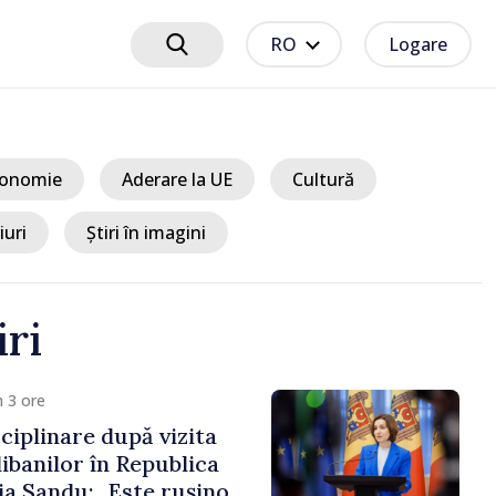
RO
Logare
onomie
Aderare la UE
Cultură
iuri
Știri în imagini
iri
 3 ore
ciplinare după vizita
libanilor în Republica
a Sandu: „Este rușinos