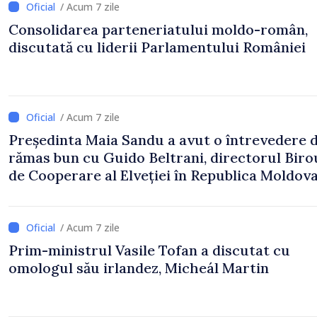
/ Acum 7 zile
Consolidarea parteneriatului moldo-român,
discutată cu liderii Parlamentului României
/ Acum 7 zile
Președinta Maia Sandu a avut o întrevedere 
rămas bun cu Guido Beltrani, directorul Biro
de Cooperare al Elveției în Republica Moldov
/ Acum 7 zile
Prim-ministrul Vasile Tofan a discutat cu
omologul său irlandez, Micheál Martin