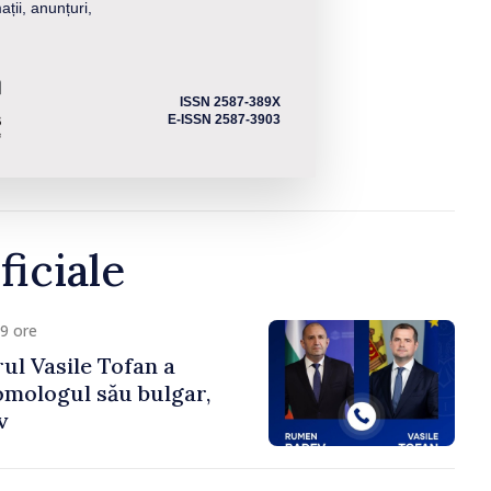
ații, anunțuri,
ISSN 2587-389X
E-ISSN 2587-3903
ficiale
9 ore
ul Vasile Tofan a
omologul său bulgar,
v