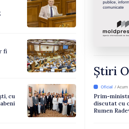
publice, inform
comunicate
E
 fi
Știri O
/ Acum 
ti, cu
Prim-ministr
rabeni
discutat cu 
Rumen Rade