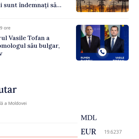
 sunt îndemnați să
că
9 ore
ul Vasile Tofan a
omologul său bulgar,
v
utar
lă a Moldovei
MDL
EUR
19.6237