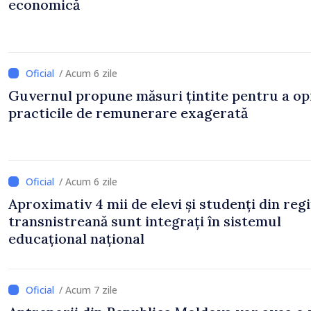
economică
/ Acum 6 zile
Guvernul propune măsuri țintite pentru a op
practicile de remunerare exagerată
/ Acum 6 zile
Aproximativ 4 mii de elevi și studenți din reg
transnistreană sunt integrați în sistemul
educațional național
/ Acum 7 zile