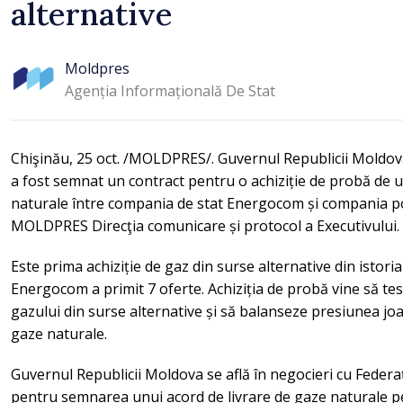
alternative
Moldpres
Agenția Informațională De Stat
Chişinău, 25 oct. /MOLDPRES/. Guvernul Republicii Moldov
a fost semnat un contract pentru o achiziție de probă de u
naturale între compania de stat Energocom și compania po
MOLDPRES Direcţia comunicare și protocol a Executivului.
Este prima achiziție de gaz din surse alternative din istor
Energocom a primit 7 oferte. Achiziția de probă vine să te
gazului din surse alternative și să balanseze presiunea joa
gaze naturale.
Guvernul Republicii Moldova se află în negocieri cu Fede
pentru semnarea unui acord de livrare de gaze naturale pe 