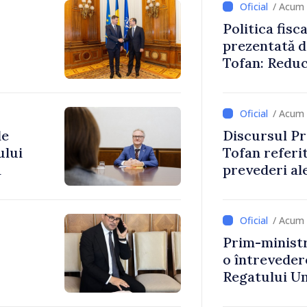
/ Acum 
Politica fisc
prezentată d
Tofan: Reduc
stimularea in
mai echitabi
/ Acum 
de
Discursul Pr
ului
Tofan referit
a
prevederi ale
anul 2027
/ Acum 
Prim-ministr
o întrevede
Regatului Uni
Irlandei de 