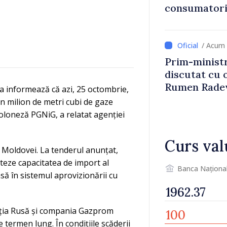
consumatorii
economiseas
/ Acum 
Prim-ministr
discutat cu 
Rumen Rade
a informează că azi, 25 octombrie,
n milion de metri cubi de gaze
loneză PGNiG, a relatat agenției
Curs val
ia Moldovei. La tenderul anunțat,
steze capacitatea de import al
Banca Naționa
să în sistemul aprovizionării cu
rația Rusă și compania Gazprom
termen lung. În condițiile scăderii