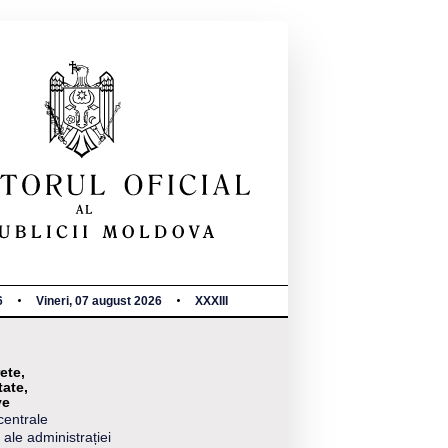
6
Vineri, 07 august 2026
XXXIII
ete,
tate,
ve
centrale
 ale administrației