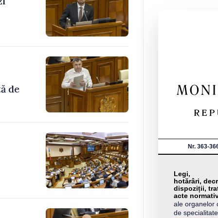
zi
tă de
Nr. 363-36
Legi,
hotărâri, decr
dispoziții, tra
acte normati
ale organelor 
de specialitate