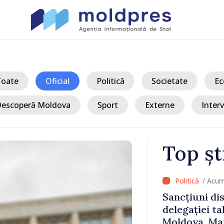
Toate
Oficial
Politică
Societate
Ec
escoperă Moldova
Sport
Externe
Interv
Top șt
/ Acum
 Bălți–
Sancțiuni dis
tă în urma
delegației ta
Moldova. Mai