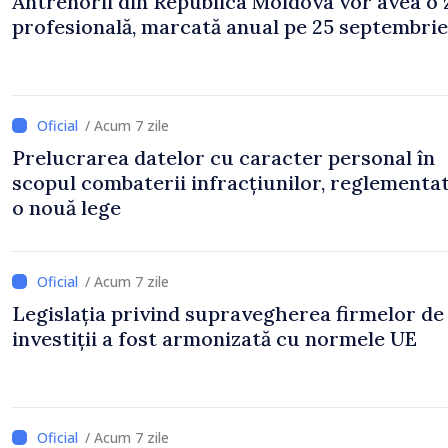
Antrenorii din Republica Moldova vor avea o 
profesională, marcată anual pe 25 septembrie
/ Acum 7 zile
Prelucrarea datelor cu caracter personal în
scopul combaterii infracțiunilor, reglementa
o nouă lege
/ Acum 7 zile
Legislația privind supravegherea firmelor de
investiții a fost armonizată cu normele UE
/ Acum 7 zile