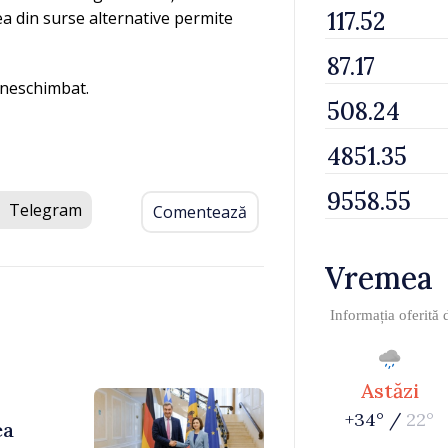
rea din surse alternative permite
 neschimbat.
Telegram
Comentează
Vremea
Informația oferită
Astăzi
+34° /
22°
ea