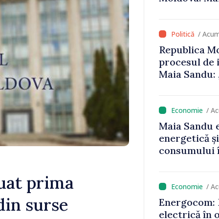
că oameni cu
cunosc polit
/ Acum
Republica Mo
procesul de 
Maia Sandu: 
niciun stat”
/ A
Maia Sandu e
energetică ș
consumului î
astfel putem
un nivel mai
uat prima
/ A
din surse
Energocom: D
electrică în 