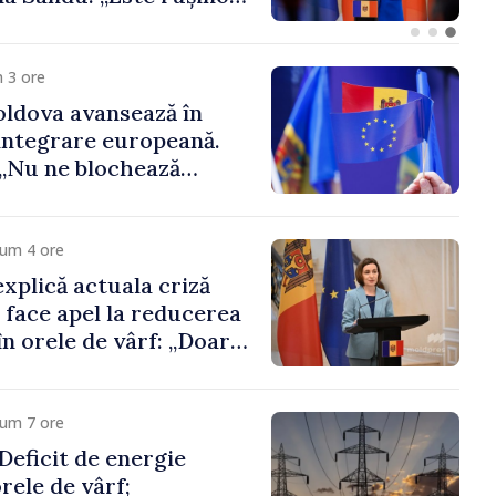
 funcții înalte nu
ica statului”
 3 ore
ldova avansează în
integrare europeană.
„Nu ne blochează
cum 4 ore
xplică actuala criză
i face apel la reducerea
n orele de vârf: „Doar
 menține prețurile la
 mic”
cum 7 ore
eficit de energie
orele de vârf;