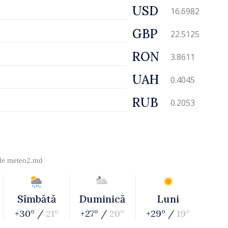
USD
16.6982
GBP
22.5125
RON
3.8611
UAH
0.4045
RUB
0.2053
 de
meteo2.md
Sîmbătă
Duminică
Luni
+30° /
21°
+27° /
20°
+29° /
19°