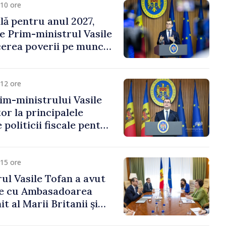
10 ore
ală pentru anul 2027,
e Prim-ministrul Vasile
erea poverii pe muncă,
vestițiilor și o taxare
lă
12 ore
im-ministrului Vasile
or la principalele
 politicii fiscale pentru
15 ore
ul Vasile Tofan a avut
re cu Ambasadoarea
t al Marii Britanii și
Nord, Fern Horine