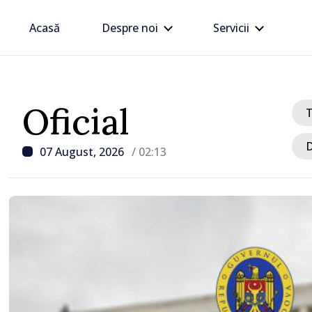
Acasă
Despre noi
Servicii
Oficial
D
07 August, 2026
/ 02:13
/ Acum 2 ore
Linia electrică de 330 kV
Dnestrovsk, grav avaria
calamităților naturale