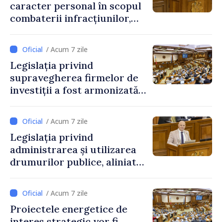
caracter personal în scopul
combaterii infracțiunilor,
reglementată de o nouă lege
/ Acum 7 zile
Legislația privind
supravegherea firmelor de
investiții a fost armonizată
cu normele UE
/ Acum 7 zile
Legislația privind
administrarea și utilizarea
drumurilor publice, aliniată
la standardele UE
/ Acum 7 zile
Proiectele energetice de
interes strategic vor fi