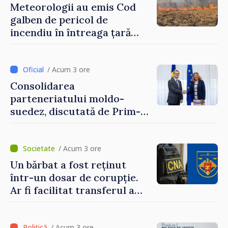
Meteorologii au emis Cod
galben de pericol de
incendiu în întreaga țară
până pe 14 august
/ Acum 3 ore
Consolidarea
parteneriatului moldo-
suedez, discutată de Prim-
ministrul Vasile Tofan și
Ambasadoarea Suediei,
Petra Lärke
/ Acum 3 ore
Un bărbat a fost reținut
într-un dosar de corupție.
Ar fi facilitat transferul a
60.000 de dolari prin
portofele electronice
/ Acum 3 ore