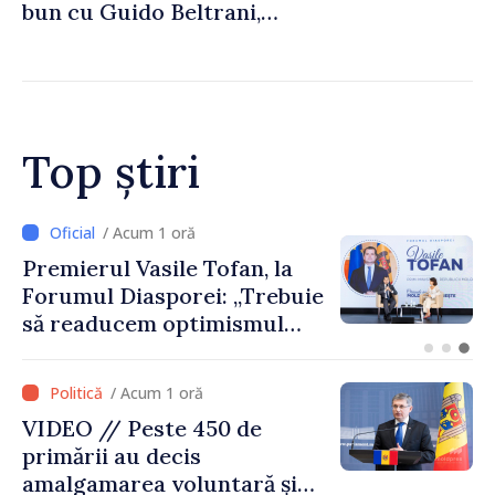
bun cu Guido Beltrani,
directorul Biroului de
Cooperare al Elveției în
Republica Moldova
Top știri
/ Acum 1 oră
CNAS a finanțat plata
indemnizațiilor pentru
familiile cu copii și a celor
pentru incapacitate
temporară de muncă
/ Acum 1 oră
VIDEO // Peste 450 de
primării au decis
amalgamarea voluntară și