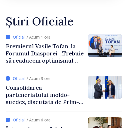
Știri Oficiale
/ Acum 1 oră
Premierul Vasile Tofan, la
Forumul Diasporei: „Trebuie
să readucem optimismul
oamenilor și încrederea că
Republica Moldova merge în
/ Acum 3 ore
direcția corectă”
Consolidarea
parteneriatului moldo-
suedez, discutată de Prim-
ministrul Vasile Tofan și
Ambasadoarea Suediei,
/ Acum 6 ore
Petra Lärke