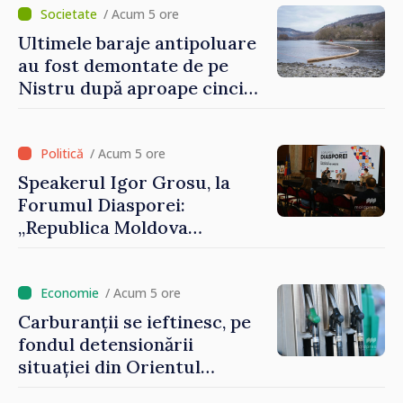
/ Acum 5 ore
Ultimele baraje antipoluare
au fost demontate de pe
Nistru după aproape cinci
luni de intervenții
/ Acum 5 ore
Speakerul Igor Grosu, la
Forumul Diasporei:
„Republica Moldova
demonstrează, prin cetățenii
săi de acasă și de peste
hotare, că merită să devină
/ Acum 5 ore
parte a marii familii
Carburanții se ieftinesc, pe
europene”
fondul detensionării
situației din Orientul
Mijlociu