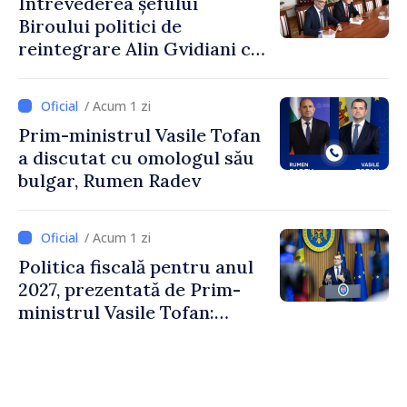
Întrevederea șefului
Biroului politici de
reintegrare Alin Gvidiani cu
reprezentanții Misiunii
Comitetului Internațional al
/ Acum 1 zi
Crucii Roșii în Moldova
Prim-ministrul Vasile Tofan
a discutat cu omologul său
bulgar, Rumen Radev
/ Acum 1 zi
Politica fiscală pentru anul
2027, prezentată de Prim-
ministrul Vasile Tofan:
Reducerea poverii pe muncă,
stimularea investițiilor și o
taxare mai echitabilă