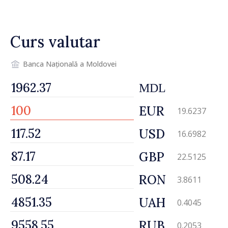
ambasador al țării noastre și
contribuie la promovarea
imaginii Republicii Moldova”
Curs valutar
Banca Națională a Moldovei
MDL
EUR
19.6237
USD
16.6982
GBP
22.5125
RON
3.8611
UAH
0.4045
RUB
0.2053