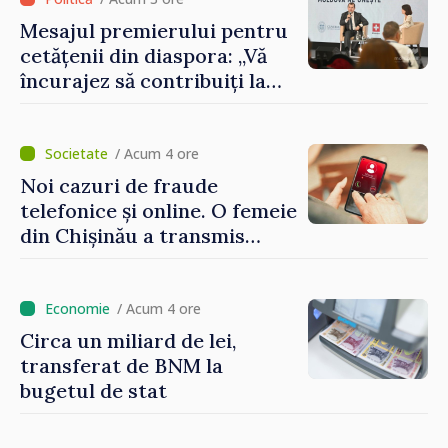
Mesajul premierului pentru
cetățenii din diaspora: „Vă
încurajez să contribuiți la
dezvoltarea Republicii
Moldova”
/ Acum 4 ore
Noi cazuri de fraude
telefonice și online. O femeie
din Chișinău a transmis
escrocilor 990 000 de lei
/ Acum 4 ore
Circa un miliard de lei,
transferat de BNM la
bugetul de stat