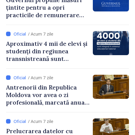
țintite pentru a opri
practicile de remunerare
exagerată
/ Acum 7 zile
Aproximativ 4 mii de elevi și
studenți din regiunea
transnistreană sunt
integrați în sistemul
educațional național
/ Acum 7 zile
Antrenorii din Republica
Moldova vor avea o zi
profesională, marcată anual
pe 25 septembrie
/ Acum 7 zile
Prelucrarea datelor cu