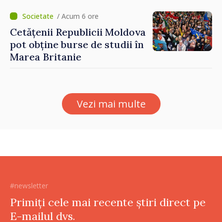
/ Acum 6 ore
Cetățenii Republicii Moldova
pot obține burse de studii în
Marea Britanie
Vezi mai multe
#newsletter
Primiți cele mai recente știri direct pe
E-mailul dvs.