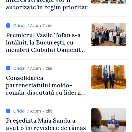
autorizate în regim prioritar
/ Acum 7 zile
Premierul Vasile Tofan s-a
întâlnit, la București, cu
membrii Clubului Oamenilor
de Afaceri Basarabeni
/ Acum 7 zile
Consolidarea
parteneriatului moldo-
român, discutată cu liderii
Parlamentului României
/ Acum 7 zile
Președinta Maia Sandu a
avut o întrevedere de rămas