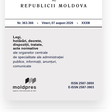
Nr. 363-366
Vineri, 07 august 2026
XXXIII
Legi,
hotărâri, decrete,
dispoziții, tratate,
acte normative
ale organelor centrale
de specialitate ale administrației
publice, informații, anunțuri,
comunicate
ISSN 2587-389X
E-ISSN 2587-3903