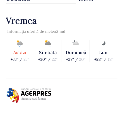
Vremea
Informația oferită de
meteo2.md
Astăzi
Sîmbătă
Duminică
Luni
+33° /
23°
+30° /
22°
+27° /
20°
+28° /
18°