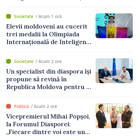
vor beneficia de fonduri
pentru investiții. Igor
/ Acum 1 oră
Grosu: „Este important să
Elevii moldoveni au cucerit
depășim blocajele și să dăm o
trei medalii la Olimpiada
șansă localităților să se
Internațională de Inteligență
dezvolte”
Artificială
/ Acum 2 ore
Un specialist din diaspora își
propune să revină în
Republica Moldova pentru a
contribui la dezvoltarea
registrului naval național
/ Acum 2 ore
Vicepremierul Mihai Popșoi,
la Forumul Diasporei:
„Fiecare dintre voi este un