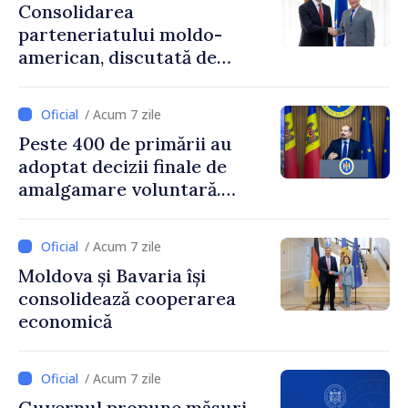
Consolidarea
parteneriatului moldo-
american, discutată de
Prim-ministrul Vasile Tofan
și însărcinatul cu afaceri al
/ Acum 7 zile
SUA, Nick Pietrowicz
Peste 400 de primării au
adoptat decizii finale de
amalgamare voluntară.
Secretarul general al
Guvernului, Alexei Buzu:
/ Acum 7 zile
„85,5% dintre primării au
Moldova și Bavaria își
inițiat procesul. Le
consolidează cooperarea
mulțumim aleșilor locali
economică
pentru că au pus pe primul
loc interesul oamenilor și
dezvoltar
/ Acum 7 zile
Guvernul propune măsuri