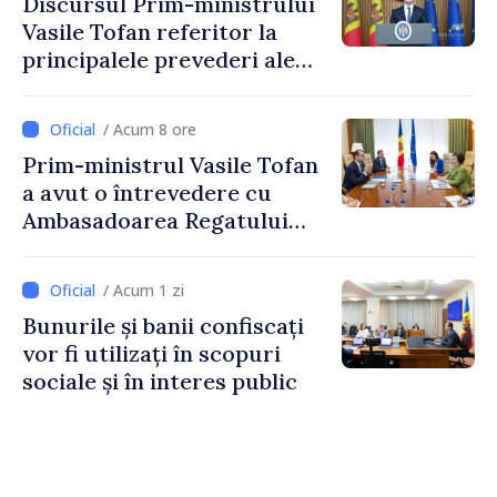
Discursul Prim-ministrului
Vasile Tofan referitor la
principalele prevederi ale
politicii fiscale pentru anul
2027
/ Acum 8 ore
Prim-ministrul Vasile Tofan
a avut o întrevedere cu
Ambasadoarea Regatului
Unit al Marii Britanii și
Irlandei de Nord, Fern
/ Acum 1 zi
Horine
Bunurile și banii confiscați
vor fi utilizați în scopuri
sociale și în interes public