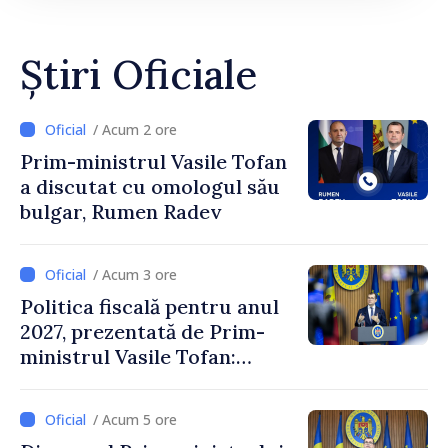
Știri Oficiale
/ Acum 2 ore
Prim-ministrul Vasile Tofan
a discutat cu omologul său
bulgar, Rumen Radev
/ Acum 3 ore
Politica fiscală pentru anul
2027, prezentată de Prim-
ministrul Vasile Tofan:
Reducerea poverii pe muncă,
stimularea investițiilor și o
/ Acum 5 ore
taxare mai echitabilă