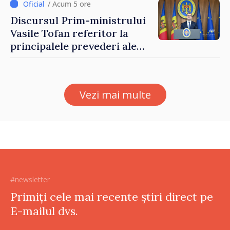
/ Acum 5 ore
Discursul Prim-ministrului
Vasile Tofan referitor la
principalele prevederi ale
politicii fiscale pentru anul
2027
Vezi mai multe
#newsletter
Primiți cele mai recente știri direct pe
E-mailul dvs.