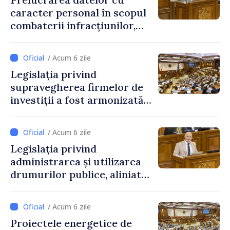
caracter personal în scopul
combaterii infracțiunilor,
reglementată de o nouă lege
/ Acum 6 zile
Legislația privind
supravegherea firmelor de
investiții a fost armonizată
cu normele UE
/ Acum 6 zile
Legislația privind
administrarea și utilizarea
drumurilor publice, aliniată
la standardele UE
/ Acum 6 zile
Proiectele energetice de