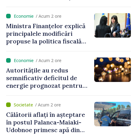
prețurilor la imobiliare”
/ Acum 2 ore
Ministra Finanțelor explică
principalele modificări
propuse la politica fiscală
2027 privind impozitul pe
venit
/ Acum 2 ore
Autoritățile au redus
semnificativ deficitul de
energie prognozat pentru
astăzi
/ Acum 2 ore
Călătorii aflați în așteptare
în postul Palanca-Maiaki-
Udobnoe primesc apă din