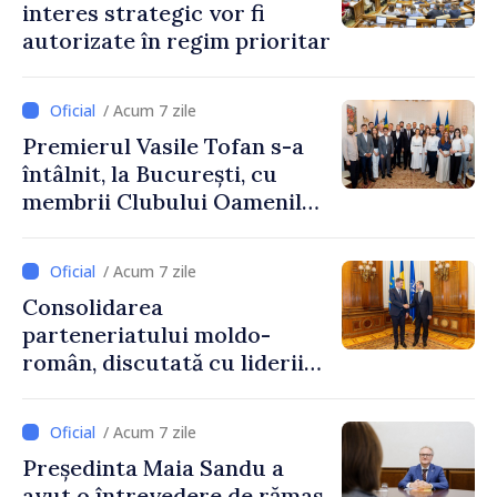
interes strategic vor fi
autorizate în regim prioritar
/ Acum 7 zile
Premierul Vasile Tofan s-a
întâlnit, la București, cu
membrii Clubului Oamenilor
de Afaceri Basarabeni
/ Acum 7 zile
Consolidarea
parteneriatului moldo-
român, discutată cu liderii
Parlamentului României
/ Acum 7 zile
Președinta Maia Sandu a
avut o întrevedere de rămas