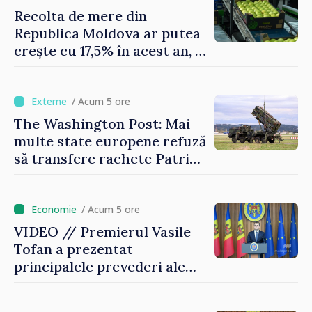
Recolta de mere din
Republica Moldova ar putea
crește cu 17,5% în acest an, în
timp ce producția din UE
este estimată în scădere
/ Acum 5 ore
The Washington Post: Mai
multe state europene refuză
să transfere rachete Patriot
Ucrainei
/ Acum 5 ore
VIDEO // Premierul Vasile
Tofan a prezentat
principalele prevederi ale
politicii fiscale pentru anul
2027