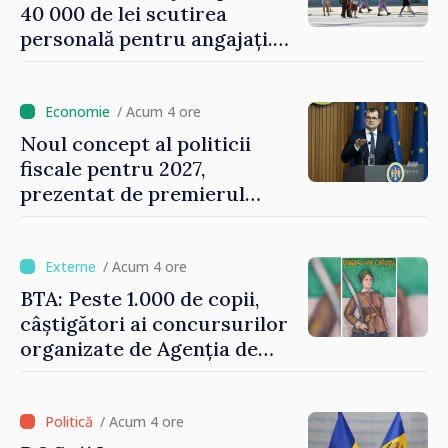
40 000 de lei scutirea
personală pentru angajați.
Vasile Tofan: „Aproape 800
de milioane de lei îi lăsăm
oamenilor”
/ Acum 4 ore
Noul concept al politicii
fiscale pentru 2027,
prezentat de premierul
Vasile Tofan: „Taxăm mai
puțin munca, stimulăm
investițiile, taxăm viciile și
/ Acum 4 ore
echilibrăm taxarea
BTA: Peste 1.000 de copii,
consumului”
câștigători ai concursurilor
organizate de Agenția de
Stat pentru Bulgarii din
Străinătate, vor fi premiați
/ Acum 4 ore