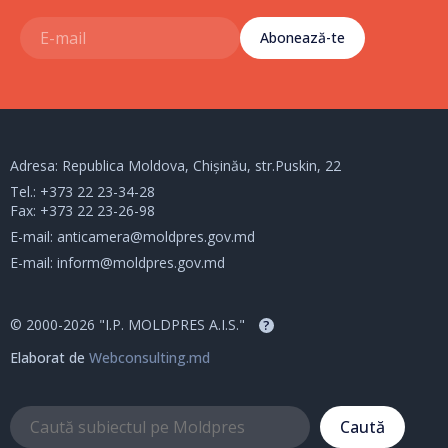
Abonează-te
Adresa: Republica Moldova, Chișinău, str.Puskin, 22
Tel.:
+373 22 23-34-28
Fax: +373 22 23-26-98
E-mail:
anticamera@moldpres.gov.md
E-mail:
inform@moldpres.gov.md
© 2000-2026 "I.P. MOLDPRES A.I.S."
?
Elaborat de
Webconsulting.md
Caută