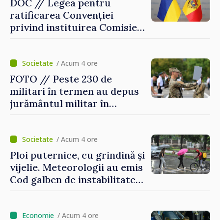
DOC // Legea pentru
ratificarea Convenției
privind instituirea Comisiei
Internaționale de Reclamații
pentru Ucraina, publicată în
Monitorul Oficial
/ Acum 4 ore
FOTO // Peste 230 de
militari în termen au depus
jurământul militar în
garnizoana Chișinău
/ Acum 4 ore
Ploi puternice, cu grindină și
vijelie. Meteorologii au emis
Cod galben de instabilitate
atmosferică
/ Acum 4 ore