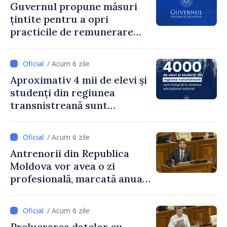
Guvernul propune măsuri
țintite pentru a opri
practicile de remunerare
exagerată
/ Acum 6 zile
Aproximativ 4 mii de elevi și
studenți din regiunea
transnistreană sunt
integrați în sistemul
educațional național
/ Acum 6 zile
Antrenorii din Republica
Moldova vor avea o zi
profesională, marcată anual
pe 25 septembrie
/ Acum 6 zile
Prelucrarea datelor cu