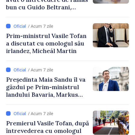
bun cu Guido Beltrani,
directorul Biroului de
Cooperare al Elveției în
/ Acum 7 zile
Republica Moldova
Prim-ministrul Vasile Tofan
a discutat cu omologul său
irlandez, Micheál Martin
/ Acum 7 zile
Președinta Maia Sandu îl va
găzdui pe Prim-ministrul
landului Bavaria, Markus
Söder
/ Acum 7 zile
Premierul Vasile Tofan, după
întrevederea cu omologul