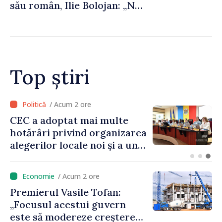
său român, Ilie Bolojan: „Ne
dorim să transformăm
apropierea dintre țările
noastre în mai multe
investiții și oportunități
pentru oameni”
Top știri
/ Acum 2 ore
Prim-ministrul Vasile Tofan
a discutat cu omologul său
bulgar, Rumen Radev
/ Acum 2 ore
Premierul Vasile Tofan:
„Focusul acestui guvern
este să modereze creșterea