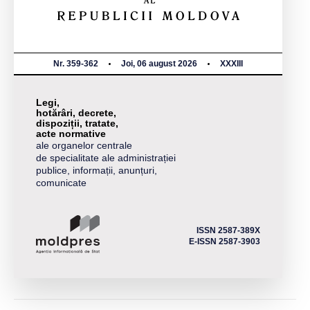
Nr. 359-362
Joi, 06 august 2026
XXXIII
Legi,
hotărâri, decrete,
dispoziții, tratate,
acte normative
ale organelor centrale
de specialitate ale administrației
publice, informații, anunțuri,
comunicate
ISSN 2587-389X
E-ISSN 2587-3903