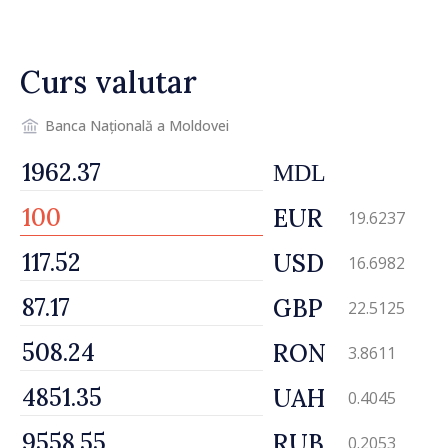
partea funcționarilor vamali
și a polițiștilor de frontieră
Curs valutar
Banca Națională a Moldovei
MDL
EUR
19.6237
USD
16.6982
GBP
22.5125
RON
3.8611
UAH
0.4045
RUB
0.2053