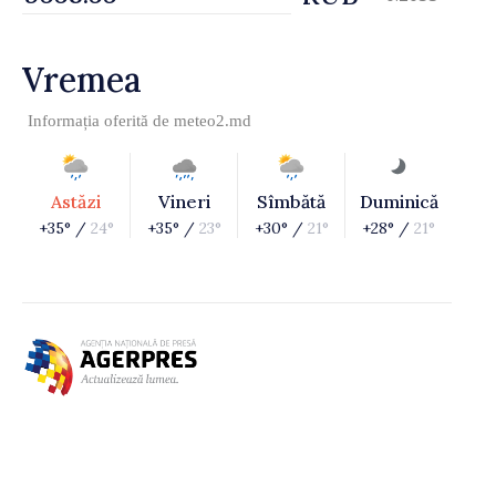
Vremea
Informația oferită de
meteo2.md
Astăzi
Vineri
Sîmbătă
Duminică
+35° /
24°
+35° /
23°
+30° /
21°
+28° /
21°