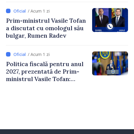
Comitetului Internațional al
/ Acum 1 zi
Crucii Roșii în Moldova
Prim-ministrul Vasile Tofan
a discutat cu omologul său
bulgar, Rumen Radev
/ Acum 1 zi
Politica fiscală pentru anul
2027, prezentată de Prim-
ministrul Vasile Tofan:
Reducerea poverii pe muncă,
stimularea investițiilor și o
taxare mai echitabilă