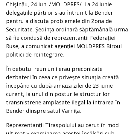
Chişinău, 24 iun. /MOLDPRES/. La 24 iunie
delegațiile părților s-au întrunit la Bender
pentru a discuta problemele din Zona de
Securitate. Ședința ordinară săptămânală urma
să fie condusă de reprezentanții Federației
Ruse, a comunicat agenției MOLDPRES Biroul
politici de reintegrare.
În debutul reuniunii erau preconizate
dezbateri în ceea ce privește situația creată
începând cu după-amiaza zilei de 23 iunie
curent, la unul din posturile structurilor
transnistrene amplasate ilegal la intrarea în
Bender dinspre satul Varnița.
Reprezentanții Tiraspolului au cerut în mod
ultimativ examinarea acestei încălcări sub