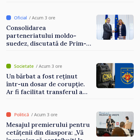
până pe 14 august
/ Acum 3 ore
Consolidarea
parteneriatului moldo-
suedez, discutată de Prim-
ministrul Vasile Tofan și
Ambasadoarea Suediei,
Petra Lärke
/ Acum 3 ore
Un bărbat a fost reținut
într-un dosar de corupție.
Ar fi facilitat transferul a
60.000 de dolari prin
portofele electronice
/ Acum 3 ore
Mesajul premierului pentru
cetățenii din diaspora: „Vă