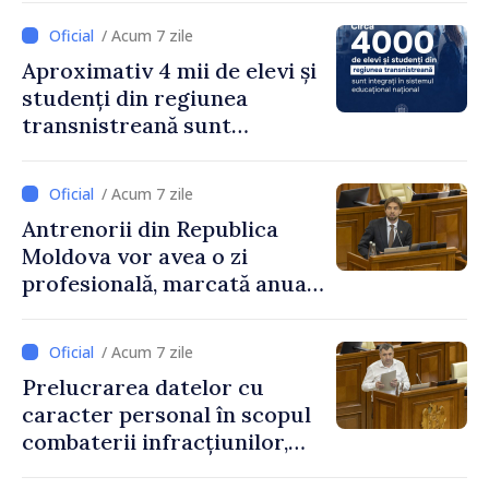
/ Acum 7 zile
Aproximativ 4 mii de elevi și
studenți din regiunea
transnistreană sunt
integrați în sistemul
educațional național
/ Acum 7 zile
Antrenorii din Republica
Moldova vor avea o zi
profesională, marcată anual
pe 25 septembrie
/ Acum 7 zile
Prelucrarea datelor cu
caracter personal în scopul
combaterii infracțiunilor,
reglementată de o nouă lege