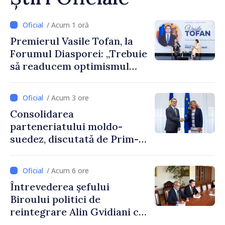
/ Acum 1 oră
Premierul Vasile Tofan, la
Forumul Diasporei: „Trebuie
să readucem optimismul
oamenilor și încrederea că
Republica Moldova merge în
/ Acum 3 ore
direcția corectă”
Consolidarea
parteneriatului moldo-
suedez, discutată de Prim-
ministrul Vasile Tofan și
Ambasadoarea Suediei,
/ Acum 6 ore
Petra Lärke
Întrevederea șefului
Biroului politici de
reintegrare Alin Gvidiani cu
reprezentanții Misiunii