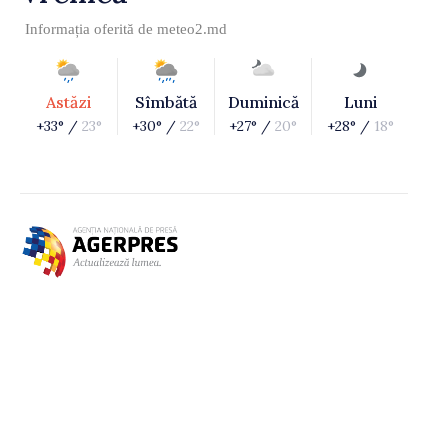
Informația oferită de
meteo2.md
Astăzi
Sîmbătă
Duminică
Luni
+33° /
23°
+30° /
22°
+27° /
20°
+28° /
18°