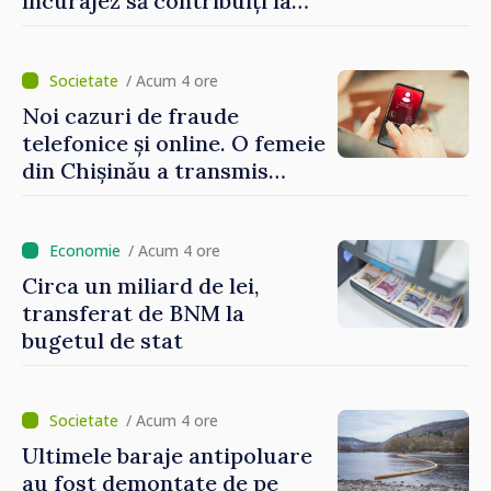
încurajez să contribuiți la
dezvoltarea Republicii
Moldova”
/ Acum 4 ore
Noi cazuri de fraude
telefonice și online. O femeie
din Chișinău a transmis
escrocilor 990 000 de lei
/ Acum 4 ore
Circa un miliard de lei,
transferat de BNM la
bugetul de stat
/ Acum 4 ore
Ultimele baraje antipoluare
au fost demontate de pe