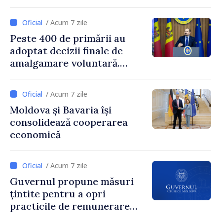
Prim-ministrul Vasile Tofan
și însărcinatul cu afaceri al
/ Acum 7 zile
SUA, Nick Pietrowicz
Peste 400 de primării au
adoptat decizii finale de
amalgamare voluntară.
Secretarul general al
Guvernului, Alexei Buzu:
/ Acum 7 zile
„85,5% dintre primării au
Moldova și Bavaria își
inițiat procesul. Le
consolidează cooperarea
mulțumim aleșilor locali
economică
pentru că au pus pe primul
loc interesul oamenilor și
dezvoltar
/ Acum 7 zile
Guvernul propune măsuri
țintite pentru a opri
practicile de remunerare
exagerată