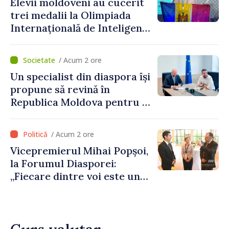
Elevii moldoveni au cucerit
depășim blocajele și să dăm o
trei medalii la Olimpiada
șansă localităților să se
Internațională de Inteligență
dezvolte”
Artificială
/ Acum 2 ore
Un specialist din diaspora își
propune să revină în
Republica Moldova pentru a
contribui la dezvoltarea
registrului naval național
/ Acum 2 ore
Vicepremierul Mihai Popșoi,
la Forumul Diasporei:
„Fiecare dintre voi este un
ambasador al țării noastre și
contribuie la promovarea
imaginii Republicii Moldova”