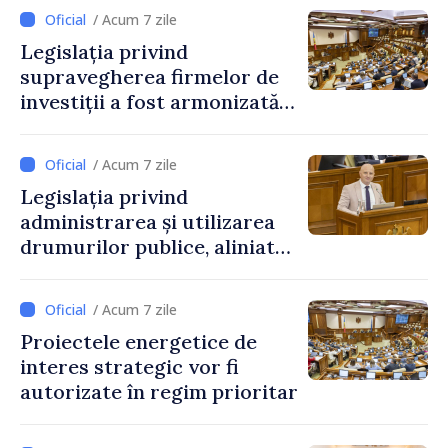
/ Acum 7 zile
Legislația privind
supravegherea firmelor de
investiții a fost armonizată
cu normele UE
/ Acum 7 zile
Legislația privind
administrarea și utilizarea
drumurilor publice, aliniată
la standardele UE
/ Acum 7 zile
Proiectele energetice de
interes strategic vor fi
autorizate în regim prioritar