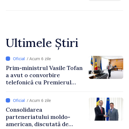
Ultimele Știri
/ Acum 6 zile
Prim-ministrul Vasile Tofan
a avut o convorbire
telefonică cu Premierul
Ucrainei, Sergii Korețkii
/ Acum 6 zile
Consolidarea
parteneriatului moldo-
american, discutată de