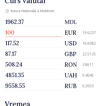
Curs valutar
Banca Națională a Moldovei
MDL
EUR
19.6237
USD
16.6982
GBP
22.5125
RON
3.8611
UAH
0.4045
RUB
0.2053
Vremea