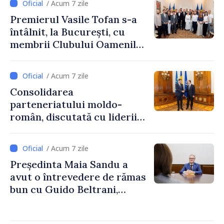
/ Acum 7 zile
Premierul Vasile Tofan s-a
întâlnit, la București, cu
membrii Clubului Oamenilor
de Afaceri Basarabeni
/ Acum 7 zile
Consolidarea
parteneriatului moldo-
român, discutată cu liderii
Parlamentului României
/ Acum 7 zile
Președinta Maia Sandu a
avut o întrevedere de rămas
bun cu Guido Beltrani,
directorul Biroului de
Cooperare al Elveției în