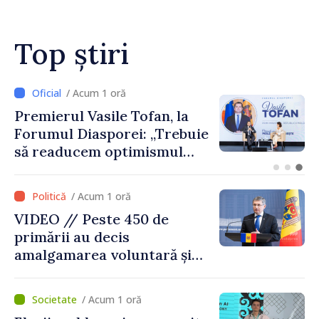
Republica Moldova
Top știri
/ Acum 1 oră
CNAS a finanțat plata
indemnizațiilor pentru
familiile cu copii și a celor
pentru incapacitate
temporară de muncă
/ Acum 1 oră
VIDEO // Peste 450 de
primării au decis
amalgamarea voluntară și
vor beneficia de fonduri
pentru investiții. Igor
/ Acum 1 oră
Grosu: „Este important să