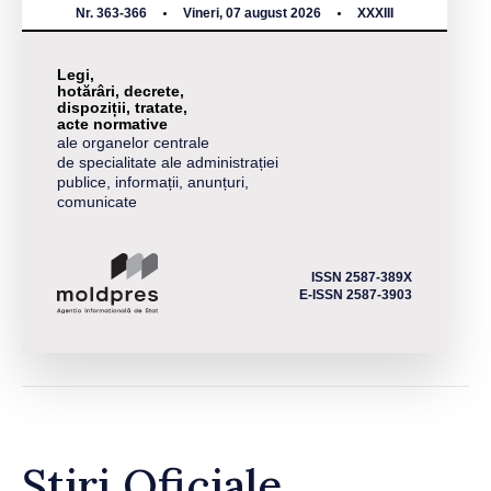
Nr. 363-366
Vineri, 07 august 2026
XXXIII
Legi,
hotărâri, decrete,
dispoziții, tratate,
acte normative
ale organelor centrale
de specialitate ale administrației
publice, informații, anunțuri,
comunicate
ISSN 2587-389X
E-ISSN 2587-3903
Știri Oficiale