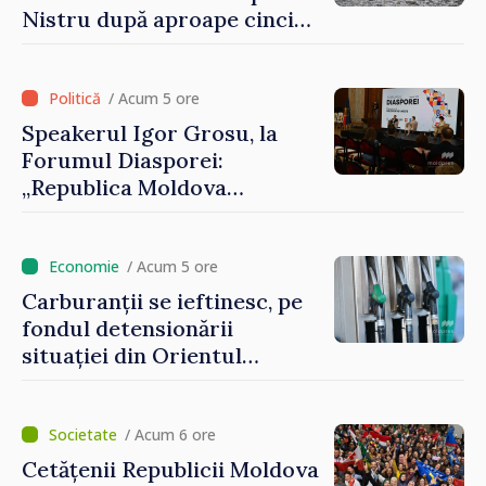
Nistru după aproape cinci
luni de intervenții
/ Acum 5 ore
Speakerul Igor Grosu, la
Forumul Diasporei:
„Republica Moldova
demonstrează, prin cetățenii
săi de acasă și de peste
hotare, că merită să devină
/ Acum 5 ore
parte a marii familii
Carburanții se ieftinesc, pe
europene”
fondul detensionării
situației din Orientul
Mijlociu
/ Acum 6 ore
Cetățenii Republicii Moldova