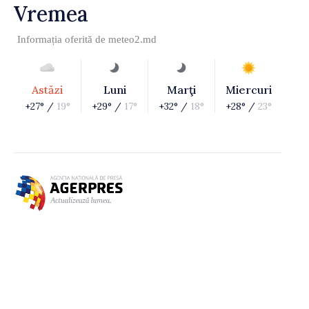
Vremea
Informația oferită de
meteo2.md
Astăzi
Luni
Marţi
Miercuri
+27° /
19°
+29° /
17°
+32° /
18°
+28° /
23°