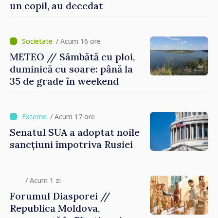
un copil, au decedat
/ Acum 16 ore
METEO // Sâmbătă cu ploi,
duminică cu soare: până la
35 de grade în weekend
/ Acum 17 ore
Senatul SUA a adoptat noile
sancțiuni împotriva Rusiei
/ Acum 1 zi
Forumul Diasporei //
Republica Moldova,