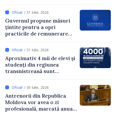
loc interesul oamenilor și
dezvoltar
/ 31 Iulie, 2026
Guvernul propune măsuri
țintite pentru a opri
practicile de remunerare
exagerată
/ 31 Iulie, 2026
Aproximativ 4 mii de elevi și
studenți din regiunea
transnistreană sunt
integrați în sistemul
educațional național
/ 30 Iulie, 2026
Antrenorii din Republica
Moldova vor avea o zi
profesională, marcată anual
pe 25 septembrie