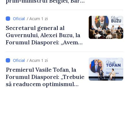
prim-ministrul Belgiei, Bart
De Wever, au discutat
despre parcursul european
/ Acum 1 zi
al Republicii Moldova.
Secretarul general al
Guvernului, Alexei Buzu, la
Forumul Diasporei: „Avem
nevoie de fiecare dintre
dumneavoastră pentru a
/ Acum 1 zi
construi comunități mai
Premierul Vasile Tofan, la
puternice”
Forumul Diasporei: „Trebuie
să readucem optimismul
oamenilor și încrederea că
Republica Moldova merge în
direcția corectă”