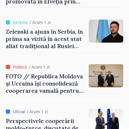
promovată în Elveția prin
turism, investiții și
exporturi
/ Acum 1 zi
Zelenski a ajuns în Serbia, în
prima sa vizită în acest stat
aliat tradițional al Rusiei
după 2022
/ Acum 1 zi
FOTO // Republica Moldova
și Ucraina își consolidează
cooperarea vamală pentru
securizarea frontierei și
integrarea europeană.
Reuniune la Moghiliov-
/ Acum 1 zi
Podolsk
Perspectivele cooperării
moldo-turce, discutate de