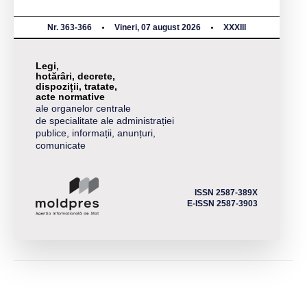
Nr. 363-366
Vineri, 07 august 2026
XXXIII
Legi,
hotărâri, decrete,
dispoziții, tratate,
acte normative
ale organelor centrale
de specialitate ale administrației
publice, informații, anunțuri,
comunicate
ISSN 2587-389X
E-ISSN 2587-3903