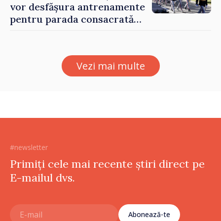
vor desfășura antrenamente
pentru parada consacrată
Zilei Independenței
Vezi mai multe
#newsletter
Primiți cele mai recente știri direct pe
E-mailul dvs.
Abonează-te