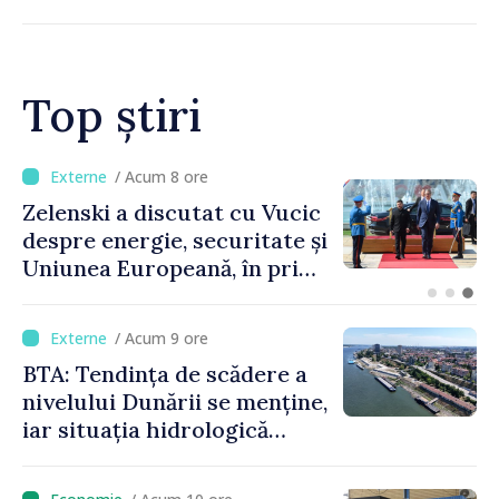
Top știri
/ Acum 4 ore
Bulgaria: Ambasadoarea
Ucrainei, convocată la
Ministerul de Externe în
legătură cu drona prăbușită
/ Acum 9 ore
BTA: Tendința de scădere a
nivelului Dunării se menține,
iar situația hidrologică
rămâne dificilă