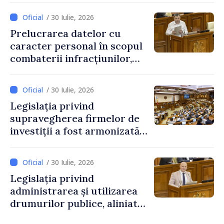
/ 30 Iulie, 2026
Prelucrarea datelor cu
caracter personal în scopul
combaterii infracțiunilor,
reglementată de o nouă lege
/ 30 Iulie, 2026
Legislația privind
supravegherea firmelor de
investiții a fost armonizată
cu normele UE
/ 30 Iulie, 2026
Legislația privind
administrarea și utilizarea
drumurilor publice, aliniată
la standardele UE