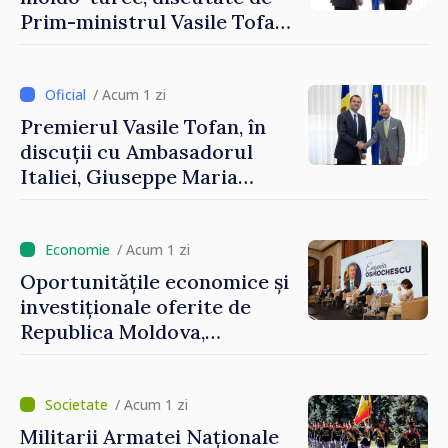
Prim-ministrul Vasile Tofan
și Ambasadorul Turciei,
Uygar Mustafa Sertel
/ Acum 1 zi
Premierul Vasile Tofan, în
discuții cu Ambasadorul
Italiei, Giuseppe Maria
Perricone
/ Acum 1 zi
Oportunitățile economice și
investiționale oferite de
Republica Moldova,
prezentate de vicepremierul
Eugeniu Osmochescu, la
Forumul Diasporei
/ Acum 1 zi
Militarii Armatei Naționale