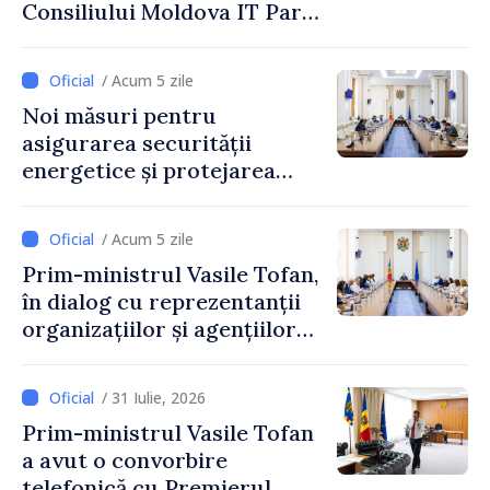
Consiliului Moldova IT Park:
„Guvernul va fi un aliat al
industriei IT”
/ Acum 5 zile
Noi măsuri pentru
asigurarea securității
energetice și protejarea
resurselor de apă, aprobate
de CNMC
/ Acum 5 zile
Prim-ministrul Vasile Tofan,
în dialog cu reprezentanții
organizațiilor și agențiilor
internaționale din Republica
Moldova
/ 31 Iulie, 2026
Prim-ministrul Vasile Tofan
a avut o convorbire
telefonică cu Premierul