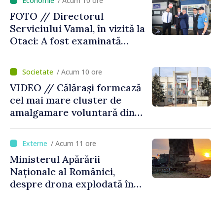
/ Acum 10 ore
FOTO // Directorul
Serviciului Vamal, în vizită la
Otaci: A fost examinată
posibilitatea dotării Zonei de
control vamal cu un scanner
/ Acum 10 ore
performant
VIDEO // Călărași formează
cel mai mare cluster de
amalgamare voluntară din
Republica Moldova. Consiliul
orășenesc a aprobat decizia
/ Acum 11 ore
finală
Ministerul Apărării
Naționale al României,
despre drona explodată în
Bulgaria: „Radarele noastre
nu au detectat niciun
vehicul aerian”