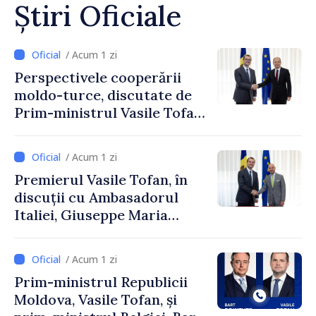
Știri Oficiale
/ Acum 1 zi
Perspectivele cooperării
moldo-turce, discutate de
Prim-ministrul Vasile Tofan
și Ambasadorul Turciei,
Uygar Mustafa Sertel
/ Acum 1 zi
Premierul Vasile Tofan, în
discuții cu Ambasadorul
Italiei, Giuseppe Maria
Perricone
/ Acum 1 zi
Prim-ministrul Republicii
Moldova, Vasile Tofan, și