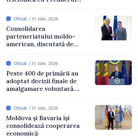
Ucrainei, Sergii Korețkii
/ 31 Iulie, 2026
Consolidarea
parteneriatului moldo-
american, discutată de
Prim-ministrul Vasile Tofan
și însărcinatul cu afaceri al
/ 31 Iulie, 2026
SUA, Nick Pietrowicz
Peste 400 de primării au
adoptat decizii finale de
amalgamare voluntară.
Secretarul general al
Guvernului, Alexei Buzu:
/ 31 Iulie, 2026
„85,5% dintre primării au
Moldova și Bavaria își
inițiat procesul. Le
consolidează cooperarea
mulțumim aleșilor locali
economică
pentru că au pus pe primul