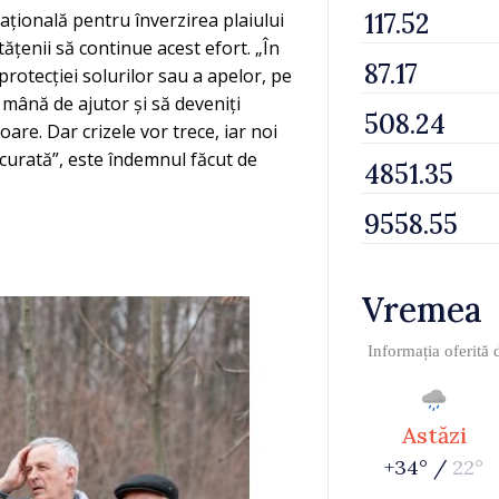
ațională pentru înverzirea plaiului
ățenii să continue acest efort. „În
 protecției solurilor sau a apelor, pe
o mână de ajutor și să deveniți
are. Dar crizele vor trece, iar noi
 curată”, este îndemnul făcut de
Vremea
Informația oferită
Astăzi
+34° /
22°