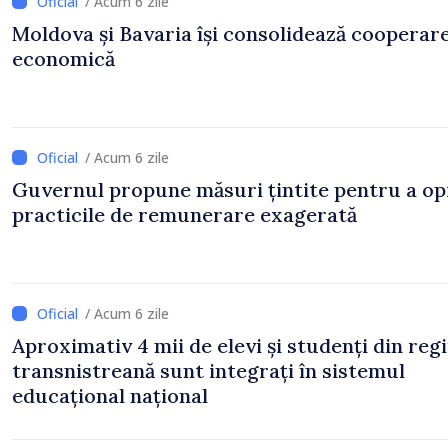
/ Acum 6 zile
Moldova și Bavaria își consolidează cooperar
economică
/ Acum 6 zile
Guvernul propune măsuri țintite pentru a op
practicile de remunerare exagerată
/ Acum 6 zile
Aproximativ 4 mii de elevi și studenți din reg
transnistreană sunt integrați în sistemul
educațional național