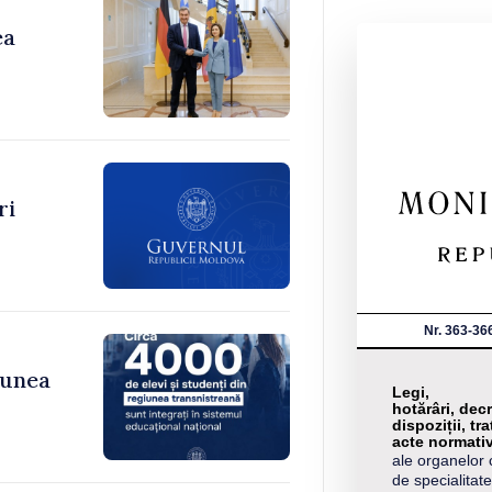
ea
ri
Nr. 363-36
iunea
Legi,
hotărâri, decr
dispoziții, tra
acte normati
ale organelor 
de specialitate