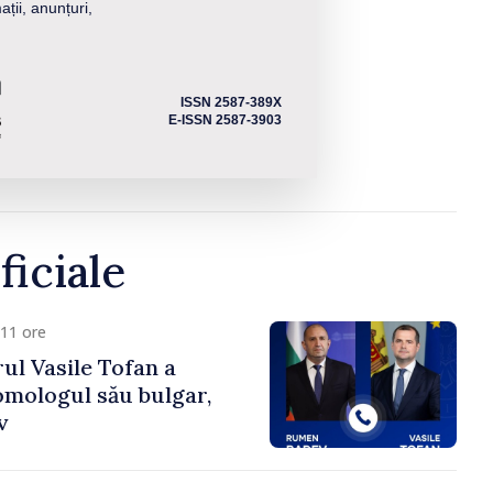
ații, anunțuri,
ISSN 2587-389X
E-ISSN 2587-3903
ficiale
11 ore
ul Vasile Tofan a
omologul său bulgar,
v