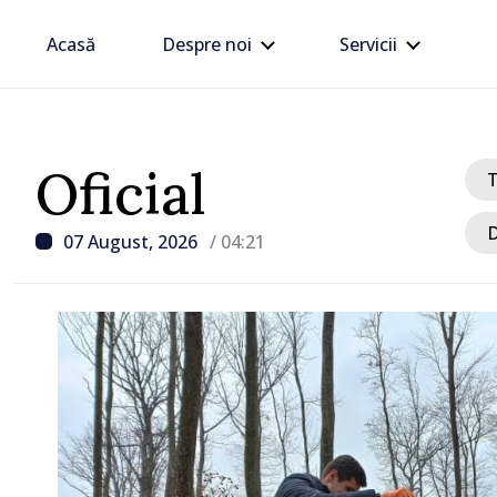
Acasă
Despre noi
Servicii
Oficial
D
07 August, 2026
/ 04:21
/ Acum 5 ore
Linia electrică de 330 kV
Dnestrovsk, grav avaria
calamităților naturale