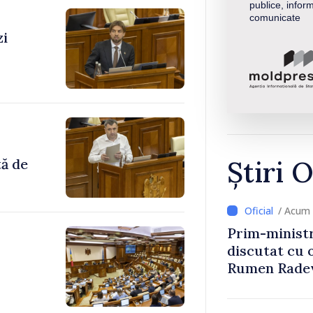
publice, inform
comunicate
zi
Știri O
tă de
/ Acum 
Prim-ministr
discutat cu 
Rumen Rade