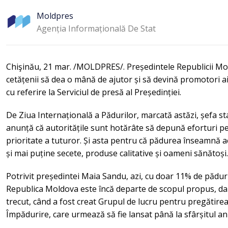
Moldpres
Agenția Informațională De Stat
Chişinău, 21 mar. /MOLDPRES/. Președintele Republicii M
cetățenii să dea o mână de ajutor și să devină promotori
cu referire la Serviciul de presă al Președinției.
De Ziua Internațională a Pădurilor, marcată astăzi, șefa st
anunță că autoritățile sunt hotărâte să depună eforturi pe
prioritate a tuturor. Și asta pentru că pădurea înseamnă ae
și mai puține secete, produse calitative și oameni sănătoși.
Potrivit președintei Maia Sandu, azi, cu doar 11% de pădur
Republica Moldova este încă departe de scopul propus, dar 
trecut, când a fost creat Grupul de lucru pentru pregătir
Împădurire, care urmează să fie lansat până la sfârșitul an