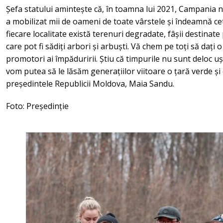
Șefa statului amintește că, în toamna lui 2021, Campania n
a mobilizat mii de oameni de toate vârstele și îndeamnă cet
fiecare localitate există terenuri degradate, fâșii destinate
care pot fi sădiți arbori și arbuști. Vă chem pe toți să dați 
promotori ai împăduririi. Știu că timpurile nu sunt deloc ușo
vom putea să le lăsăm generațiilor viitoare o țară verde și
președintele Republicii Moldova, Maia Sandu.
Foto: Președinție