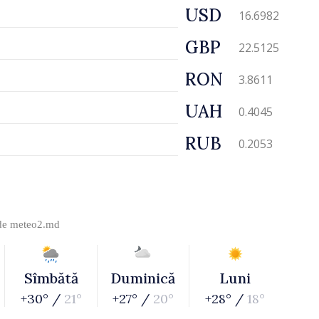
USD
16.6982
GBP
22.5125
RON
3.8611
UAH
0.4045
RUB
0.2053
 de
meteo2.md
Sîmbătă
Duminică
Luni
+30° /
21°
+27° /
20°
+28° /
18°