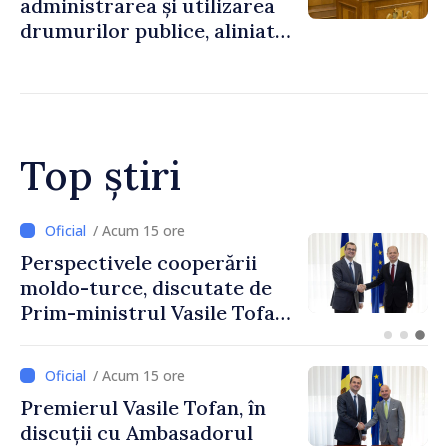
administrarea și utilizarea
drumurilor publice, aliniată
la standardele UE
Top știri
/ Acum 12 ore
Forumul Diasporei //
Republica Moldova,
promovată în Elveția prin
turism, investiții și
exporturi
/ Acum 15 ore
Premierul Vasile Tofan, în
discuții cu Ambasadorul