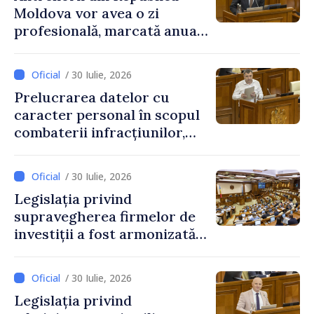
Moldova vor avea o zi
profesională, marcată anual
pe 25 septembrie
/ 30 Iulie, 2026
Prelucrarea datelor cu
caracter personal în scopul
combaterii infracțiunilor,
reglementată de o nouă lege
/ 30 Iulie, 2026
Legislația privind
supravegherea firmelor de
investiții a fost armonizată
cu normele UE
/ 30 Iulie, 2026
Legislația privind