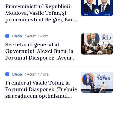
Prim-ministrul Republicii
Moldova, Vasile Tofan, și
prim-ministrul Belgiei, Bart
De Wever, au discutat
despre parcursul european
/ Acum 16 ore
al Republicii Moldova.
Secretarul general al
Guvernului, Alexei Buzu, la
Forumul Diasporei: „Avem
nevoie de fiecare dintre
dumneavoastră pentru a
/ Acum 17 ore
construi comunități mai
Premierul Vasile Tofan, la
puternice”
Forumul Diasporei: „Trebuie
să readucem optimismul
oamenilor și încrederea că
Republica Moldova merge în
direcția corectă”