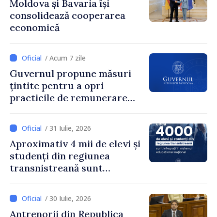
Moldova și Bavaria își
inițiat procesul. Le
consolidează cooperarea
mulțumim aleșilor locali
economică
pentru că au pus pe primul
loc interesul oamenilor și
dezvoltar
/ Acum 7 zile
Guvernul propune măsuri
țintite pentru a opri
practicile de remunerare
exagerată
/ 31 Iulie, 2026
Aproximativ 4 mii de elevi și
studenți din regiunea
transnistreană sunt
integrați în sistemul
educațional național
/ 30 Iulie, 2026
Antrenorii din Republica