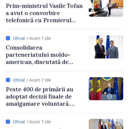
Prim-ministrul Vasile Tofan
a avut o convorbire
telefonică cu Premierul
Ucrainei, Sergii Korețkii
/ Acum 7 zile
Consolidarea
parteneriatului moldo-
american, discutată de
Prim-ministrul Vasile Tofan
și însărcinatul cu afaceri al
/ Acum 7 zile
SUA, Nick Pietrowicz
Peste 400 de primării au
adoptat decizii finale de
amalgamare voluntară.
Secretarul general al
Guvernului, Alexei Buzu:
/ Acum 7 zile
„85,5% dintre primării au