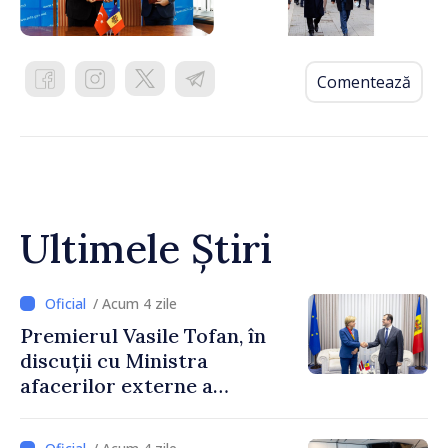
Comentează
Ultimele Știri
/ Acum 4 zile
Premierul Vasile Tofan, în
discuții cu Ministra
afacerilor externe a
Letoniei, Baiba Braže