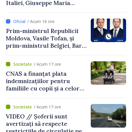
Italiei, Giuseppe Maria
Perricone
/ Acum 16 ore
Prim-ministrul Republicii
Moldova, Vasile Tofan, și
prim-ministrul Belgiei, Bart
De Wever, au discutat
despre parcursul european
/ Acum 17 ore
al Republicii Moldova.
CNAS a finanțat plata
indemnizațiilor pentru
familiile cu copii și a celor
pentru incapacitate
temporară de muncă
/ Acum 17 ore
VIDEO // Șoferii sunt
avertizați să respecte
restricțiile de circulație pe