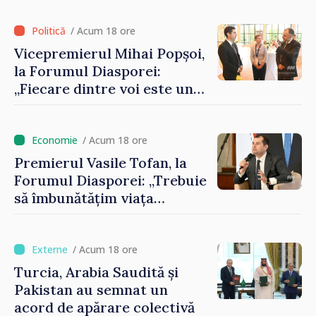
registrului naval național
/ Acum 18 ore
Vicepremierul Mihai Popșoi,
la Forumul Diasporei:
„Fiecare dintre voi este un
ambasador al țării noastre și
contribuie la promovarea
imaginii Republicii Moldova”
/ Acum 18 ore
Premierul Vasile Tofan, la
Forumul Diasporei: „Trebuie
să îmbunătățim viața
oamenilor și să repornim
motoarele economiei”
/ Acum 18 ore
Turcia, Arabia Saudită și
Pakistan au semnat un
acord de apărare colectivă