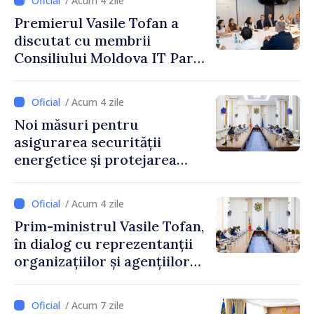
/ Acum 4 zile
Premierul Vasile Tofan a
discutat cu membrii
Consiliului Moldova IT Park:
„Guvernul va fi un aliat al
industriei IT”
/ Acum 4 zile
Noi măsuri pentru
asigurarea securității
energetice și protejarea
resurselor de apă, aprobate
de CNMC
/ Acum 4 zile
Prim-ministrul Vasile Tofan,
în dialog cu reprezentanții
organizațiilor și agențiilor
internaționale din Republica
Moldova
/ Acum 7 zile