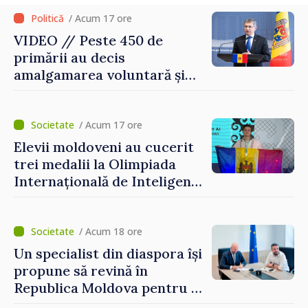
/ Acum 17 ore
VIDEO // Peste 450 de
primării au decis
amalgamarea voluntară și
vor beneficia de fonduri
pentru investiții. Igor
Grosu: „Este important să
/ Acum 17 ore
depășim blocajele și să dăm o
Elevii moldoveni au cucerit
șansă localităților să se
trei medalii la Olimpiada
dezvolte”
Internațională de Inteligență
Artificială
/ Acum 18 ore
Un specialist din diaspora își
propune să revină în
Republica Moldova pentru a
contribui la dezvoltarea