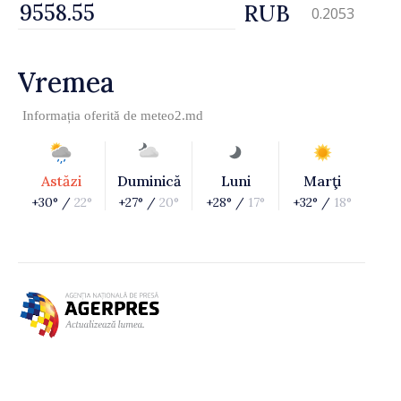
RUB
0.2053
Vremea
Informația oferită de
meteo2.md
Astăzi
Duminică
Luni
Marţi
+30° /
22°
+27° /
20°
+28° /
17°
+32° /
18°