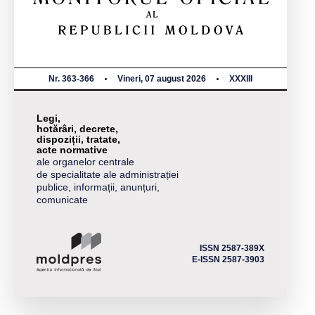
Nr. 363-366
Vineri, 07 august 2026
XXXIII
Legi,
hotărâri, decrete,
dispoziții, tratate,
acte normative
ale organelor centrale
de specialitate ale administrației
publice, informații, anunțuri,
comunicate
ISSN 2587-389X
E-ISSN 2587-3903