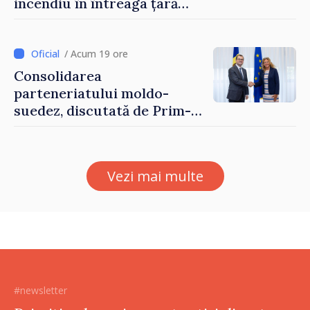
incendiu în întreaga țară
până pe 14 august
/ Acum 19 ore
Consolidarea
parteneriatului moldo-
suedez, discutată de Prim-
ministrul Vasile Tofan și
Ambasadoarea Suediei,
Petra Lärke
Vezi mai multe
#newsletter