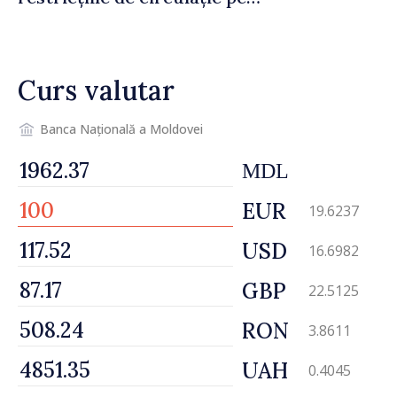
drumul R3, unde se
desfășoară lucrări de
reparație
Curs valutar
Banca Națională a Moldovei
MDL
EUR
19.6237
USD
16.6982
GBP
22.5125
RON
3.8611
UAH
0.4045