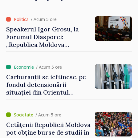
luni de intervenții
/ Acum 5 ore
Speakerul Igor Grosu, la
Forumul Diasporei:
„Republica Moldova
demonstrează, prin cetățenii
săi de acasă și de peste
hotare, că merită să devină
/ Acum 5 ore
parte a marii familii
Carburanții se ieftinesc, pe
europene”
fondul detensionării
situației din Orientul
Mijlociu
/ Acum 5 ore
Cetățenii Republicii Moldova
pot obține burse de studii în