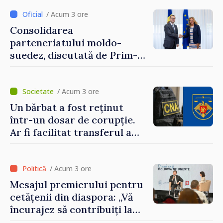
/ Acum 3 ore
Consolidarea
parteneriatului moldo-
suedez, discutată de Prim-
ministrul Vasile Tofan și
Ambasadoarea Suediei,
Petra Lärke
/ Acum 3 ore
Un bărbat a fost reținut
într-un dosar de corupție.
Ar fi facilitat transferul a
60.000 de dolari prin
portofele electronice
/ Acum 3 ore
Mesajul premierului pentru
cetățenii din diaspora: „Vă
încurajez să contribuiți la
dezvoltarea Republicii