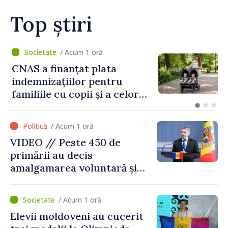
Top știri
/ Acum 1 oră
CNAS a finanțat plata
indemnizațiilor pentru
familiile cu copii și a celor
pentru incapacitate
temporară de muncă
/ Acum 1 oră
VIDEO // Peste 450 de
primării au decis
amalgamarea voluntară și
vor beneficia de fonduri
pentru investiții. Igor
/ Acum 1 oră
Grosu: „Este important să
Elevii moldoveni au cucerit
depășim blocajele și să dăm o