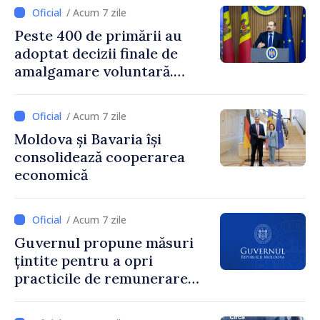
și însărcinatul cu afaceri al
/ Acum 7 zile
SUA, Nick Pietrowicz
Peste 400 de primării au
adoptat decizii finale de
amalgamare voluntară.
Secretarul general al
Guvernului, Alexei Buzu:
/ Acum 7 zile
„85,5% dintre primării au
Moldova și Bavaria își
inițiat procesul. Le
consolidează cooperarea
mulțumim aleșilor locali
economică
pentru că au pus pe primul
loc interesul oamenilor și
dezvoltar
/ Acum 7 zile
Guvernul propune măsuri
țintite pentru a opri
practicile de remunerare
exagerată