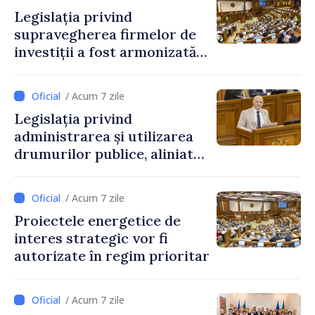
Legislația privind
supravegherea firmelor de
investiții a fost armonizată
cu normele UE
/ Acum 7 zile
Legislația privind
administrarea și utilizarea
drumurilor publice, aliniată
la standardele UE
/ Acum 7 zile
Proiectele energetice de
interes strategic vor fi
autorizate în regim prioritar
/ Acum 7 zile