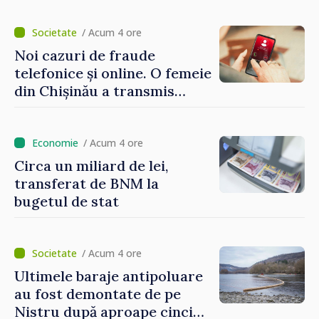
Moldova”
/ Acum 4 ore
Noi cazuri de fraude
telefonice și online. O femeie
din Chișinău a transmis
escrocilor 990 000 de lei
/ Acum 4 ore
Circa un miliard de lei,
transferat de BNM la
bugetul de stat
/ Acum 4 ore
Ultimele baraje antipoluare
au fost demontate de pe
Nistru după aproape cinci