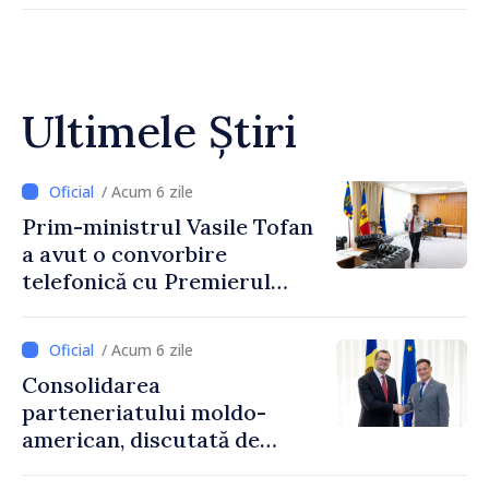
Ultimele Știri
/ Acum 6 zile
Prim-ministrul Vasile Tofan
a avut o convorbire
telefonică cu Premierul
Ucrainei, Sergii Korețkii
/ Acum 6 zile
Consolidarea
parteneriatului moldo-
american, discutată de
Prim-ministrul Vasile Tofan