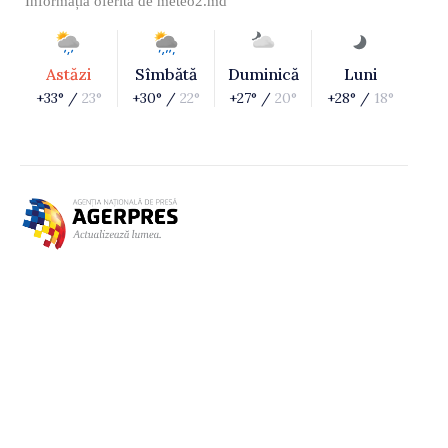
Informația oferită de
meteo2.md
Astăzi
Sîmbătă
Duminică
Luni
+33° /
23°
+30° /
22°
+27° /
20°
+28° /
18°