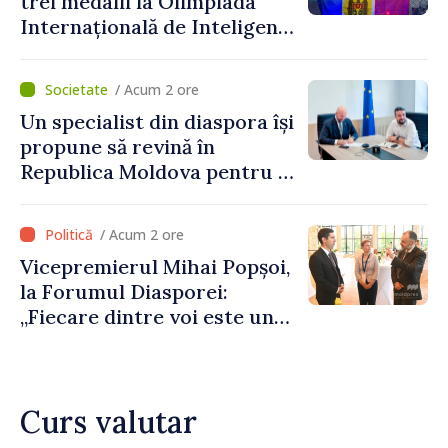
trei medalii la Olimpiada
șansă localităților să se
Internațională de Inteligență
dezvolte”
Artificială
/ Acum 2 ore
Un specialist din diaspora își
propune să revină în
Republica Moldova pentru a
contribui la dezvoltarea
registrului naval național
/ Acum 2 ore
Vicepremierul Mihai Popșoi,
la Forumul Diasporei:
„Fiecare dintre voi este un
ambasador al țării noastre și
contribuie la promovarea
imaginii Republicii Moldova”
Curs valutar