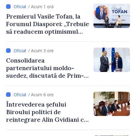
/ Acum 1 oră
Premierul Vasile Tofan, la
Forumul Diasporei: „Trebuie
să readucem optimismul
oamenilor și încrederea că
Republica Moldova merge în
/ Acum 3 ore
direcția corectă”
Consolidarea
parteneriatului moldo-
suedez, discutată de Prim-
ministrul Vasile Tofan și
Ambasadoarea Suediei,
/ Acum 6 ore
Petra Lärke
Întrevederea șefului
Biroului politici de
reintegrare Alin Gvidiani cu
reprezentanții Misiunii
Comitetului Internațional al