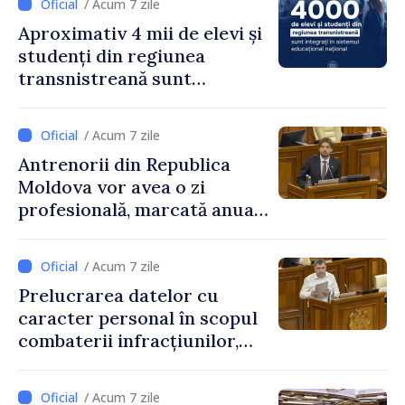
/ Acum 7 zile
Aproximativ 4 mii de elevi și
studenți din regiunea
transnistreană sunt
integrați în sistemul
educațional național
/ Acum 7 zile
Antrenorii din Republica
Moldova vor avea o zi
profesională, marcată anual
pe 25 septembrie
/ Acum 7 zile
Prelucrarea datelor cu
caracter personal în scopul
combaterii infracțiunilor,
reglementată de o nouă lege
/ Acum 7 zile