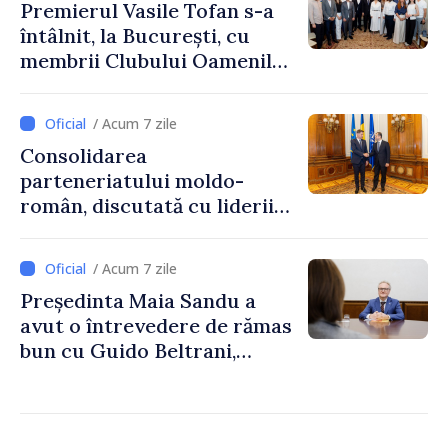
Premierul Vasile Tofan s-a
întâlnit, la București, cu
membrii Clubului Oamenilor
de Afaceri Basarabeni
/ Acum 7 zile
Consolidarea
parteneriatului moldo-
român, discutată cu liderii
Parlamentului României
/ Acum 7 zile
Președinta Maia Sandu a
avut o întrevedere de rămas
bun cu Guido Beltrani,
directorul Biroului de
Cooperare al Elveției în
Republica Moldova