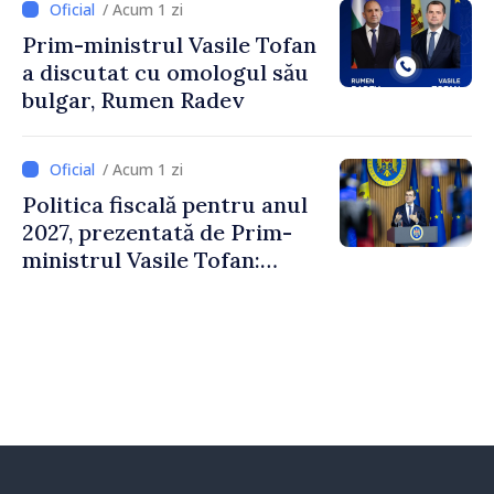
/ Acum 1 zi
Crucii Roșii în Moldova
Prim-ministrul Vasile Tofan
a discutat cu omologul său
bulgar, Rumen Radev
/ Acum 1 zi
Politica fiscală pentru anul
2027, prezentată de Prim-
ministrul Vasile Tofan:
Reducerea poverii pe muncă,
stimularea investițiilor și o
taxare mai echitabilă