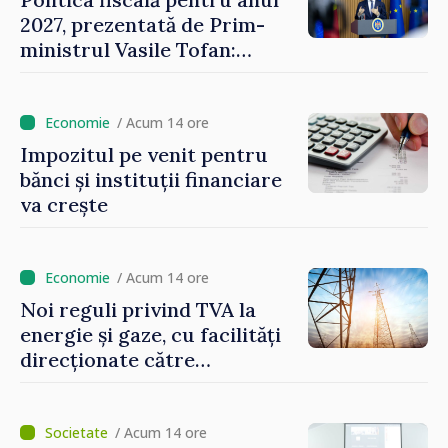
2027, prezentată de Prim-
ministrul Vasile Tofan:
Reducerea poverii pe muncă,
stimularea investițiilor și o
taxare mai echitabilă
/ Acum 14 ore
Impozitul pe venit pentru
bănci și instituții financiare
va crește
/ Acum 14 ore
Noi reguli privind TVA la
energie și gaze, cu facilități
direcționate către
consumatorii vulnerabili
/ Acum 14 ore