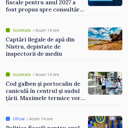
fiscale pentru anul 2027 a
fost propus spre consultări
publice
/ Acum 14 ore
Captări ilegale de apă din
Nistru, depistate de
inspectorii de mediu
/ Acum 14 ore
Cod galben și portocaliu de
caniculă în centrul și sudul
țării. Maximele termice vor
ajunge până la 37°C
/ Acum 14 ore
Politica fiscală pentru anul