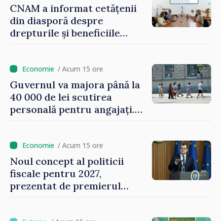
CNAM a informat cetățenii
din diasporă despre
drepturile și beneficiile
asigurării medicale
/ Acum 15 ore
Guvernul va majora până la
40 000 de lei scutirea
personală pentru angajați.
Vasile Tofan: „Aproape 800
de milioane de lei îi lăsăm
oamenilor”
/ Acum 15 ore
Noul concept al politicii
fiscale pentru 2027,
prezentat de premierul
Vasile Tofan: „Taxăm mai
puțin munca, stimulăm