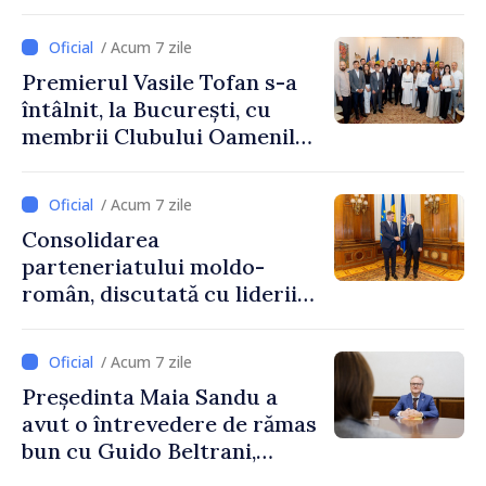
/ Acum 7 zile
Premierul Vasile Tofan s-a
întâlnit, la București, cu
membrii Clubului Oamenilor
de Afaceri Basarabeni
/ Acum 7 zile
Consolidarea
parteneriatului moldo-
român, discutată cu liderii
Parlamentului României
/ Acum 7 zile
Președinta Maia Sandu a
avut o întrevedere de rămas
bun cu Guido Beltrani,
directorul Biroului de