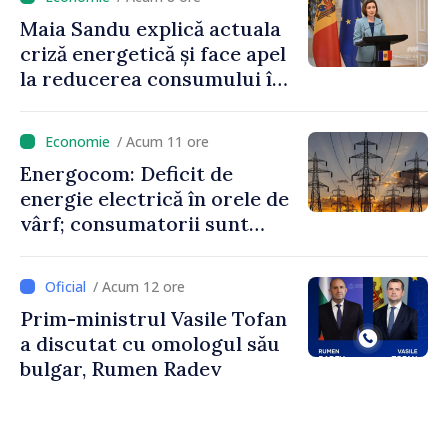
Maia Sandu explică actuala
criză energetică și face apel
la reducerea consumului în
orele de vârf: „Doar astfel
putem menține prețurile la
/ Acum 11 ore
un nivel mai mic”
Energocom: Deficit de
energie electrică în orele de
vârf; consumatorii sunt
îndemnați să economisească
/ Acum 12 ore
Prim-ministrul Vasile Tofan
a discutat cu omologul său
bulgar, Rumen Radev