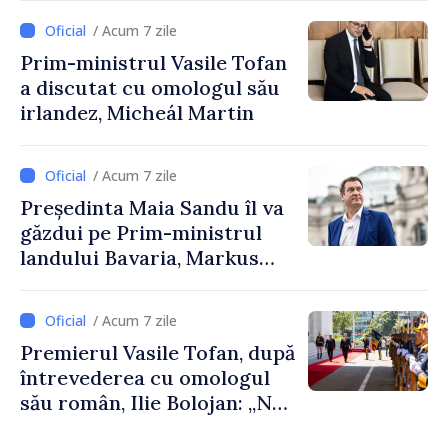
Cooperare al Elveției în
/ Acum 7 zile
Republica Moldova
Prim-ministrul Vasile Tofan
a discutat cu omologul său
irlandez, Micheál Martin
/ Acum 7 zile
Președinta Maia Sandu îl va
găzdui pe Prim-ministrul
landului Bavaria, Markus
Söder
/ Acum 7 zile
Premierul Vasile Tofan, după
întrevederea cu omologul
său român, Ilie Bolojan: „Ne
dorim să transformăm