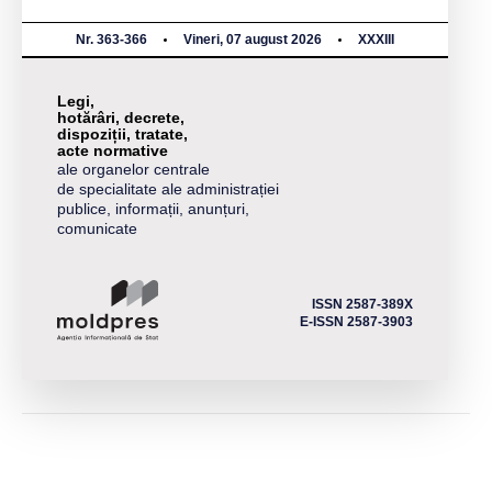
Nr. 363-366
Vineri, 07 august 2026
XXXIII
Legi,
hotărâri, decrete,
dispoziții, tratate,
acte normative
ale organelor centrale
de specialitate ale administrației
publice, informații, anunțuri,
comunicate
ISSN 2587-389X
E-ISSN 2587-3903