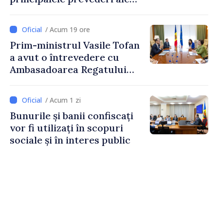
politicii fiscale pentru anul
2027
/ Acum 19 ore
Prim-ministrul Vasile Tofan
a avut o întrevedere cu
Ambasadoarea Regatului
Unit al Marii Britanii și
Irlandei de Nord, Fern
/ Acum 1 zi
Horine
Bunurile și banii confiscați
vor fi utilizați în scopuri
sociale și în interes public