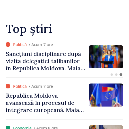
apropierea dintre țările
noastre în mai multe
investiții și oportunități
pentru oameni”
Top știri
/ Acum 7 ore
Sancțiuni disciplinare după
vizita delegației talibanilor
în Republica Moldova. Maia
Sandu: „Este rușinos că
oameni cu funcții înalte nu
/ Acum 7 ore
cunosc politica statului”
Republica Moldova
avansează în procesul de
integrare europeană. Maia
Sandu: „Nu ne blochează
niciun stat”
/ Acum 8 ore