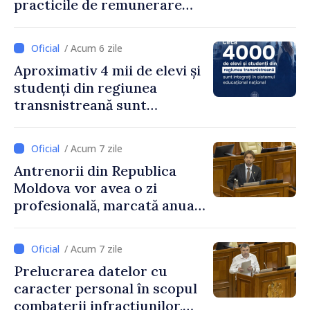
practicile de remunerare
exagerată
/ Acum 6 zile
Aproximativ 4 mii de elevi și
studenți din regiunea
transnistreană sunt
integrați în sistemul
educațional național
/ Acum 7 zile
Antrenorii din Republica
Moldova vor avea o zi
profesională, marcată anual
pe 25 septembrie
/ Acum 7 zile
Prelucrarea datelor cu
caracter personal în scopul
combaterii infracțiunilor,