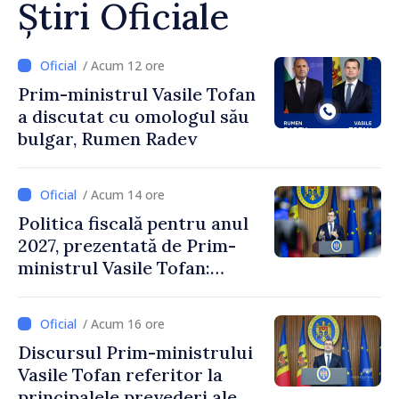
Știri Oficiale
/ Acum 12 ore
Prim-ministrul Vasile Tofan
a discutat cu omologul său
bulgar, Rumen Radev
/ Acum 14 ore
Politica fiscală pentru anul
2027, prezentată de Prim-
ministrul Vasile Tofan:
Reducerea poverii pe muncă,
stimularea investițiilor și o
/ Acum 16 ore
taxare mai echitabilă
Discursul Prim-ministrului
Vasile Tofan referitor la
principalele prevederi ale