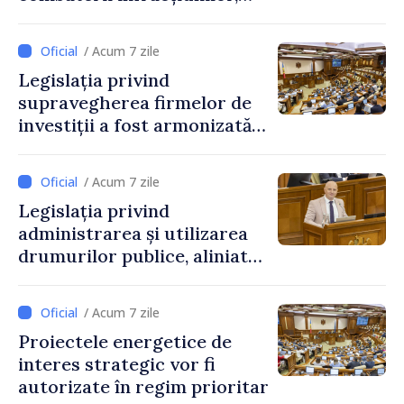
reglementată de o nouă lege
/ Acum 7 zile
Legislația privind
supravegherea firmelor de
investiții a fost armonizată
cu normele UE
/ Acum 7 zile
Legislația privind
administrarea și utilizarea
drumurilor publice, aliniată
la standardele UE
/ Acum 7 zile
Proiectele energetice de
interes strategic vor fi
autorizate în regim prioritar