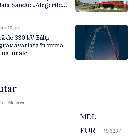
aia Sandu: „Alegerile
și corecte””
cum 10 ore
că de 330 kV Bălți–
grav avariată în urma
r naturale
utar
lă a Moldovei
MDL
EUR
19.6237