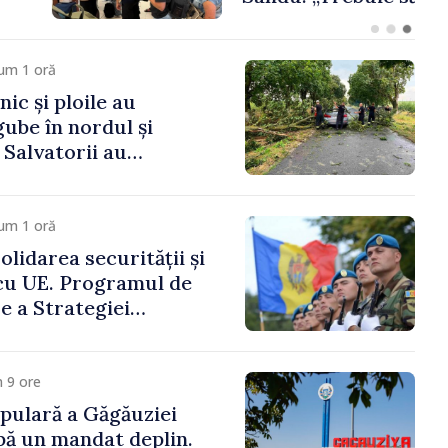
re să-i protejeze”
um 1 oră
ic și ploile au
ube în nordul și
. Salvatorii au
 zece cazuri
um 1 oră
lidarea securității și
cu UE. Programul de
 a Strategiei
 Apărare pentru
4–2034, publicat în
icial
 9 ore
pulară a Găgăuziei
ibă un mandat deplin.