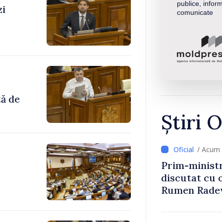
publice, inform
zi
comunicate
tă de
Știri O
/ Acum 
Prim-ministr
discutat cu 
Rumen Rade