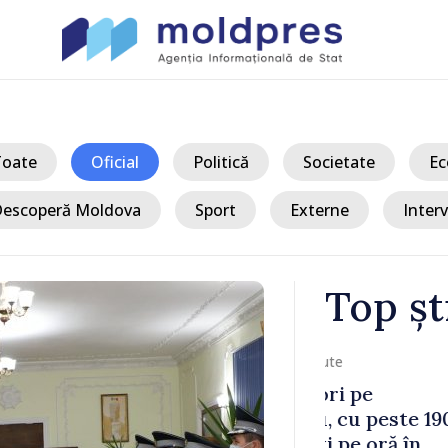
Toate
Oficial
Politică
Societate
Ec
escoperă Moldova
Sport
Externe
Interv
Top șt
/ Ac
e
Siguranța cop
 peste 1900
prioritate p
 oră în
Sandu: „Treb