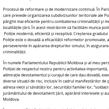
Procesul de reformare și de modernizare continuă. În Parl
care prevede organizarea subdiviziunilor teritoriale ale Pol
pârghii mai eficiente pentru combaterea criminalității şi m
localitățile țării. În acest mod dorim să facilităm munca poli
Poliție modernă, eficientă și receptivă. Creșterea gradului d
Poliție este o dovadă a eficacității reformelor promovate, 
perseverente în apărarea drepturilor omului, în asigurarea 
criminalității.
În numele Parlamentului Republicii Moldova și al meu pers
Poliției de respectul nostru pentru activitatea importantă, n
admirație devotamentul și curajul de care dau dovadă, exer
diverse situații de risc, inclusiv în cadrul manifestărilor de
adresa vieții și sănătății lor, securității familiei lor, ”soldaț
jurământului de devotament țării, apărând interesele și au
Moldova.