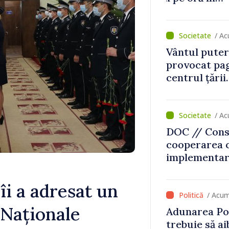
diilor
mecanisme ca
/ Ac
Vântul putern
provocat pag
centrul țării
intervenit în
/ Ac
DOC // Conso
cooperarea 
implementare
Naționale de
perioada 202
i a adresat un
Monitorul Of
/ Acum
i Naționale
Adunarea Po
trebuie să a