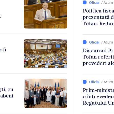
/ Acum 
Politica fisc
E
prezentată d
Tofan: Reduc
stimularea in
mai echitabi
/ Acum 
 fi
Discursul Pr
Tofan referit
prevederi ale
anul 2027
/ Acum 
ti, cu
Prim-ministr
rabeni
o întrevede
Regatului Uni
Irlandei de 