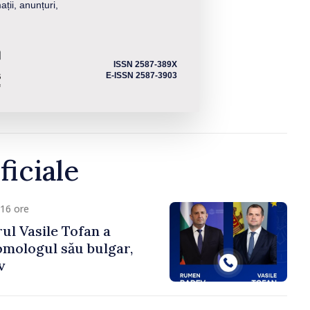
ații, anunțuri,
ISSN 2587-389X
E-ISSN 2587-3903
ficiale
16 ore
ul Vasile Tofan a
omologul său bulgar,
v