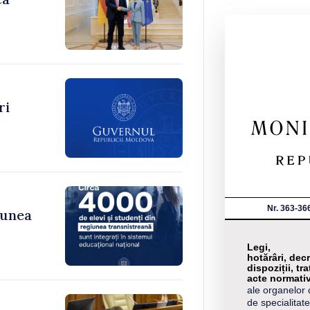
ri
Nr. 363-36
iunea
Legi,
hotărâri, decr
dispoziții, tra
acte normati
ale organelor 
de specialitate