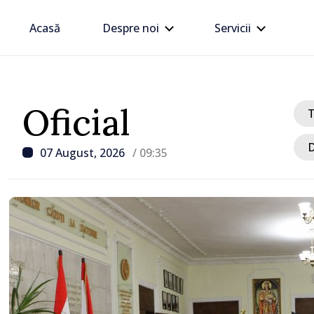
Acasă
Despre noi
Servicii
Oficial
D
07 August, 2026
/ 09:35
/ Acum 42 minute
Flux sporit de călători p
Aeroportul Chișinău, cu
de pasageri deserviți pe