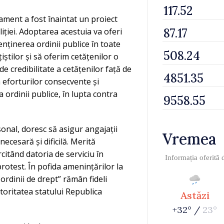
ament a fost înaintat un proiect
iției. Adoptarea acestuia va oferi
enținerea ordinii publice în toate
țiștilor și să oferim cetățenilor o
e credibilitate a cetățenilor față de
a eforturilor consecvente și
ordinii publice, în lupta contra
onal, doresc să asigur angajații
Vremea
ecesară și dificilă. Merită
citând datoria de serviciu în
Informația oferită
 protest. În pofida amenințărilor la
ii ordinii de drept” rămân fideli
toritatea statului Republica
Astăzi
+32° /
23°