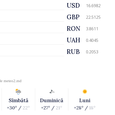
USD
16.6982
GBP
22.5125
RON
3.8611
UAH
0.4045
RUB
0.2053
 de
meteo2.md
Sîmbătă
Duminică
Luni
+30° /
22°
+27° /
21°
+28° /
18°