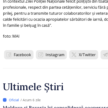
În contextul Zilei Poliției Naționale felicit polițiștii din toa
profesionale, respect din partea cetățenilor, serviciu fără 
prilej, pentru a transmite tuturor colaboratorilor și veter
calde felicitări cu ocazia apropiatelor sărbători de iarnă, 
în familie și belșug în casă”.
foto: MAI
Facebook
Instagram
X/Twitter
Ultimele Știri
/ Acum 6 zile
Moldova și Bavaria își consolidează cooperar