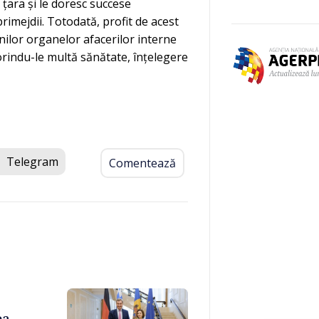
tă țara și le doresc succese
primejdii. Totodată, profit de acest
anilor organelor afacerilor interne
dorindu-le multă sănătate, înțelegere
Telegram
Comentează
ea