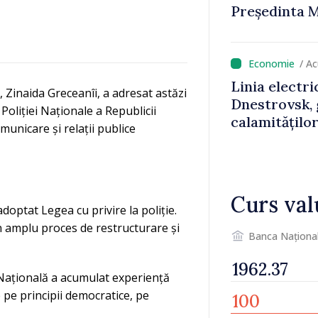
Președinta M
să fie libere 
/ A
Linia electri
Zinaida Greceanîi, a adresat astăzi
Dnestrovsk, 
 Poliției Naționale a Republicii
calamitățilo
nicare și relații publice
Curs val
optat Legea cu privire la poliție.
un amplu proces de restructurare și
Banca Naționa
ia Națională a acumulat experiență
 pe principii democratice, pe