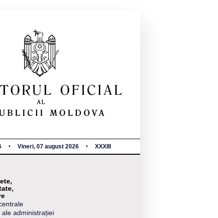
6
Vineri, 07 august 2026
XXXIII
ete,
tate,
ve
centrale
 ale administrației