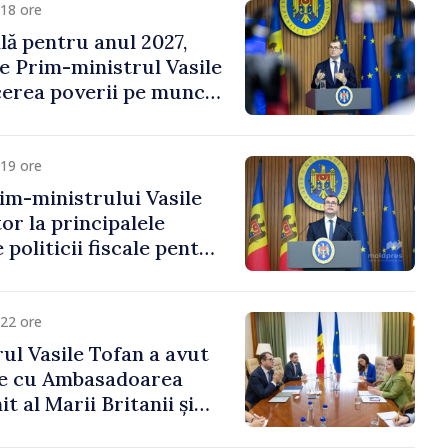
18 ore
ală pentru anul 2027,
e Prim-ministrul Vasile
erea poverii pe muncă,
vestițiilor și o taxare
lă
19 ore
im-ministrului Vasile
or la principalele
 politicii fiscale pentru
22 ore
ul Vasile Tofan a avut
re cu Ambasadoarea
t al Marii Britanii și
Nord, Fern Horine