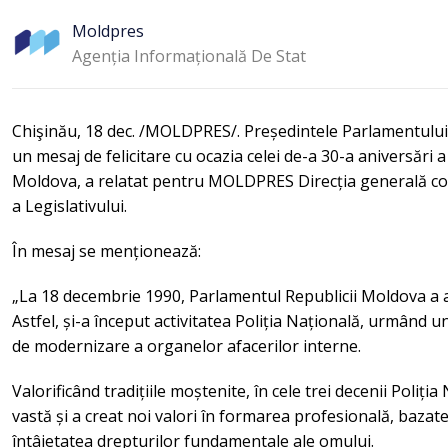
Moldpres
Agenția Informațională De Stat
Chişinău, 18 dec. /MOLDPRES/. Președintele Parlamentului, 
un mesaj de felicitare cu ocazia celei de-a 30-a aniversări a
Moldova, a relatat pentru MOLDPRES Direcția generală comu
a Legislativului.
În mesaj se menționează:
„La 18 decembrie 1990, Parlamentul Republicii Moldova a ad
Astfel, și-a început activitatea Poliția Națională, urmând 
de modernizare a organelor afacerilor interne.
Valorificând tradițiile moștenite, în cele trei decenii Poliț
vastă și a creat noi valori în formarea profesională, bazate
întâietatea drepturilor fundamentale ale omului.