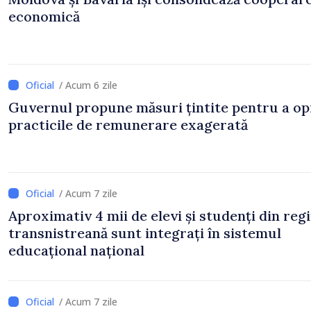
economică
/ Acum 6 zile
Guvernul propune măsuri țintite pentru a op
practicile de remunerare exagerată
/ Acum 7 zile
Aproximativ 4 mii de elevi și studenți din reg
transnistreană sunt integrați în sistemul
educațional național
/ Acum 7 zile