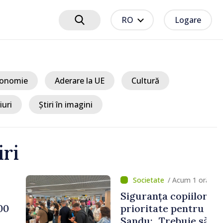
RO
Logare
onomie
Aderare la UE
Cultură
iuri
Știri în imagini
iri
um 1 oră
iilor în spațiul digital,
entru autorități. Maia
uie să creăm