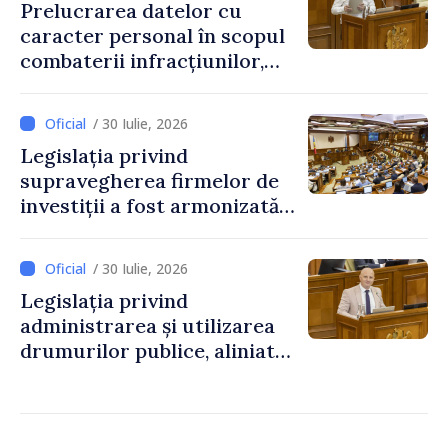
Prelucrarea datelor cu
caracter personal în scopul
combaterii infracțiunilor,
reglementată de o nouă lege
/ 30 Iulie, 2026
Legislația privind
supravegherea firmelor de
investiții a fost armonizată
cu normele UE
/ 30 Iulie, 2026
Legislația privind
administrarea și utilizarea
drumurilor publice, aliniată
la standardele UE