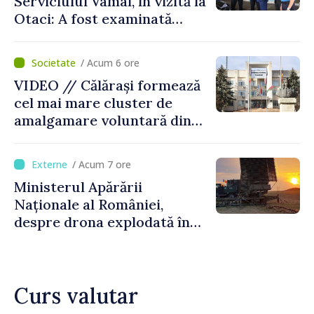
Serviciului Vamal, în vizită la
Otaci: A fost examinată
posibilitatea dotării Zonei de
control vamal cu un scanner
/ Acum 6 ore
performant
VIDEO // Călărași formează
cel mai mare cluster de
amalgamare voluntară din
Republica Moldova. Consiliul
orășenesc a aprobat decizia
/ Acum 7 ore
finală
Ministerul Apărării
Naționale al României,
despre drona explodată în
Bulgaria: „Radarele noastre
nu au detectat niciun
vehicul aerian”
Curs valutar