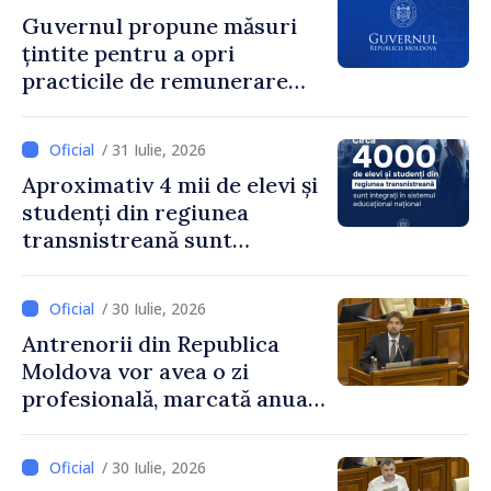
Guvernul propune măsuri
țintite pentru a opri
practicile de remunerare
exagerată
/ 31 Iulie, 2026
Aproximativ 4 mii de elevi și
studenți din regiunea
transnistreană sunt
integrați în sistemul
educațional național
/ 30 Iulie, 2026
Antrenorii din Republica
Moldova vor avea o zi
profesională, marcată anual
pe 25 septembrie
/ 30 Iulie, 2026