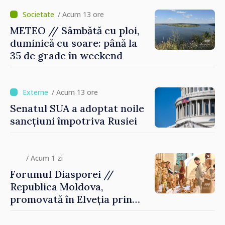
/ Acum 13 ore
METEO // Sâmbătă cu ploi,
duminică cu soare: până la
35 de grade în weekend
/ Acum 13 ore
Senatul SUA a adoptat noile
sancțiuni împotriva Rusiei
/ Acum 1 zi
Forumul Diasporei //
Republica Moldova,
promovată în Elveția prin
turism, investiții și
exporturi