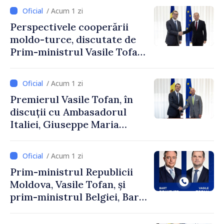
/ Acum 1 zi
Perspectivele cooperării
moldo-turce, discutate de
Prim-ministrul Vasile Tofan
și Ambasadorul Turciei,
Uygar Mustafa Sertel
/ Acum 1 zi
Premierul Vasile Tofan, în
discuții cu Ambasadorul
Italiei, Giuseppe Maria
Perricone
/ Acum 1 zi
Prim-ministrul Republicii
Moldova, Vasile Tofan, și
prim-ministrul Belgiei, Bart
De Wever, au discutat
despre parcursul european