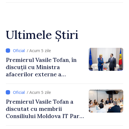
Ultimele Știri
/ Acum 5 zile
Premierul Vasile Tofan, în
discuții cu Ministra
afacerilor externe a
Letoniei, Baiba Braže
/ Acum 5 zile
Premierul Vasile Tofan a
discutat cu membrii
Consiliului Moldova IT Park:
„Guvernul va fi un aliat al