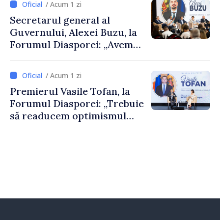
/ Acum 1 zi
al Republicii Moldova.
Secretarul general al
Guvernului, Alexei Buzu, la
Forumul Diasporei: „Avem
nevoie de fiecare dintre
dumneavoastră pentru a
/ Acum 1 zi
construi comunități mai
Premierul Vasile Tofan, la
puternice”
Forumul Diasporei: „Trebuie
să readucem optimismul
oamenilor și încrederea că
Republica Moldova merge în
direcția corectă”