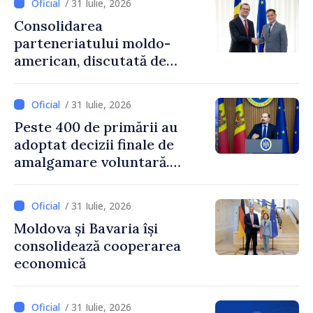
/ 31 Iulie, 2026
Consolidarea
parteneriatului moldo-
american, discutată de
Prim-ministrul Vasile Tofan
și însărcinatul cu afaceri al
/ 31 Iulie, 2026
SUA, Nick Pietrowicz
Peste 400 de primării au
adoptat decizii finale de
amalgamare voluntară.
Secretarul general al
Guvernului, Alexei Buzu:
/ 31 Iulie, 2026
„85,5% dintre primării au
Moldova și Bavaria își
inițiat procesul. Le
consolidează cooperarea
mulțumim aleșilor locali
economică
pentru că au pus pe primul
loc interesul oamenilor și
dezvoltar
/ 31 Iulie, 2026