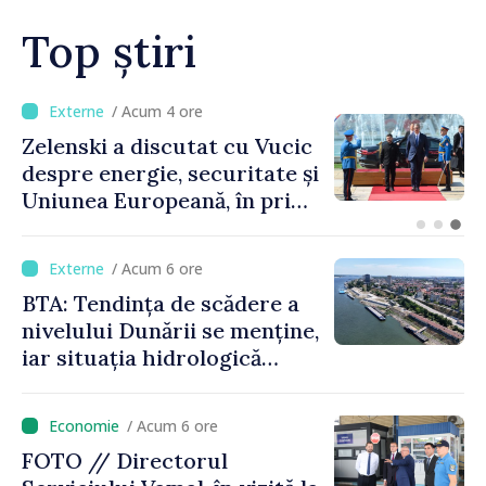
Top știri
/ Acum 51 minute
Bulgaria: Ambasadoarea
Ucrainei, convocată la
Ministerul de Externe în
legătură cu drona prăbușită
/ Acum 6 ore
BTA: Tendința de scădere a
nivelului Dunării se menține,
iar situația hidrologică
rămâne dificilă
/ Acum 6 ore
FOTO // Directorul