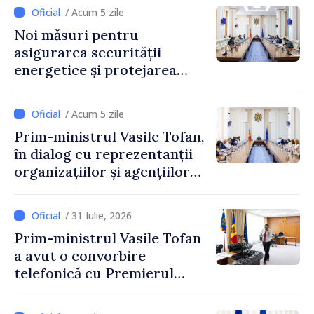
industriei IT”
/ Acum 5 zile
Noi măsuri pentru
asigurarea securității
energetice și protejarea
resurselor de apă, aprobate
de CNMC
/ Acum 5 zile
Prim-ministrul Vasile Tofan,
în dialog cu reprezentanții
organizațiilor și agențiilor
internaționale din Republica
Moldova
/ 31 Iulie, 2026
Prim-ministrul Vasile Tofan
a avut o convorbire
telefonică cu Premierul
Ucrainei, Sergii Korețkii