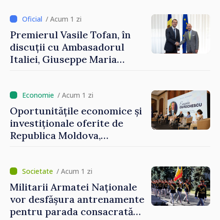
Uygar Mustafa Sertel
/ Acum 1 zi
Premierul Vasile Tofan, în
discuții cu Ambasadorul
Italiei, Giuseppe Maria
Perricone
/ Acum 1 zi
Oportunitățile economice și
investiționale oferite de
Republica Moldova,
prezentate de vicepremierul
Eugeniu Osmochescu, la
Forumul Diasporei
/ Acum 1 zi
Militarii Armatei Naționale
vor desfășura antrenamente
pentru parada consacrată