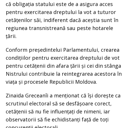
că obligația statului este de a asigura acces
pentru exercitarea dreptului la vot a tuturor
cetățenilor săi, indiferent dacă aceștia sunt în
regiunea transnistreană sau peste hotarele
țării.
Conform președintelui Parlamentului, crearea
condițiilor pentru exercitarea dreptului de vot
pentru cetățenii din afara țării și cei din stânga
Nistrului contribuie la reintegrarea acestora în
viața și procesele Republicii Moldova.
Zinaida Greceanîi a menționat că își dorește ca
scrutinul electoral să se desfășoare corect,
cetățenii să nu fie influențați de nimeni, iar
observatorii să fie echidistanți față de toți
concurenții electorali.