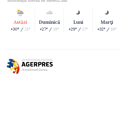
Informația oferită de
meteo2.md
Astăzi
Duminică
Luni
Marţi
+30° /
21°
+27° /
19°
+29° /
17°
+32° /
18°