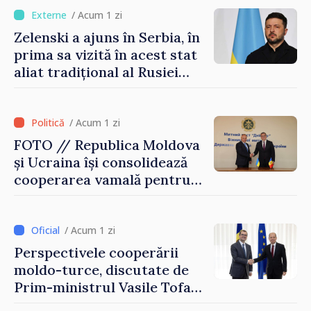
/ Acum 1 zi
Zelenski a ajuns în Serbia, în
prima sa vizită în acest stat
aliat tradițional al Rusiei
după 2022
/ Acum 1 zi
FOTO // Republica Moldova
și Ucraina își consolidează
cooperarea vamală pentru
securizarea frontierei și
integrarea europeană.
Reuniune la Moghiliov-
/ Acum 1 zi
Podolsk
Perspectivele cooperării
moldo-turce, discutate de
Prim-ministrul Vasile Tofan
și Ambasadorul Turciei,