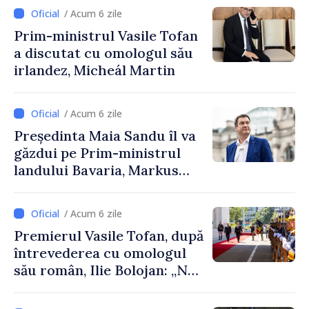
Cooperare al Elveției în
/ Acum 6 zile
Republica Moldova
Prim-ministrul Vasile Tofan
a discutat cu omologul său
irlandez, Micheál Martin
/ Acum 6 zile
Președinta Maia Sandu îl va
găzdui pe Prim-ministrul
landului Bavaria, Markus
Söder
/ Acum 6 zile
Premierul Vasile Tofan, după
întrevederea cu omologul
său român, Ilie Bolojan: „Ne
dorim să transformăm
apropierea dintre țările