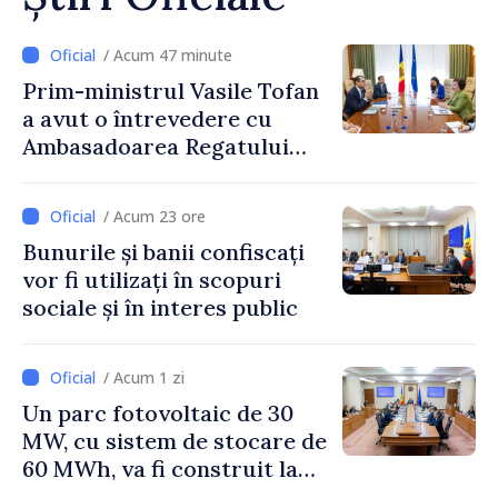
/ Acum 47 minute
Prim-ministrul Vasile Tofan
a avut o întrevedere cu
Ambasadoarea Regatului
Unit al Marii Britanii și
Irlandei de Nord, Fern
/ Acum 23 ore
Horine
Bunurile și banii confiscați
vor fi utilizați în scopuri
sociale și în interes public
/ Acum 1 zi
Un parc fotovoltaic de 30
MW, cu sistem de stocare de
60 MWh, va fi construit la
Vadul lui Vodă