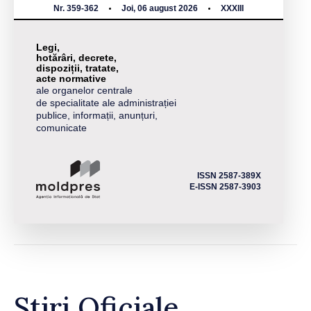
Nr. 359-362
Joi, 06 august 2026
XXXIII
Legi,
hotărâri, decrete,
dispoziții, tratate,
acte normative
ale organelor centrale
de specialitate ale administrației
publice, informații, anunțuri,
comunicate
ISSN 2587-389X
E-ISSN 2587-3903
Știri Oficiale