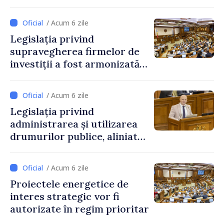
reglementată de o nouă lege
/ Acum 6 zile
Legislația privind
supravegherea firmelor de
investiții a fost armonizată
cu normele UE
/ Acum 6 zile
Legislația privind
administrarea și utilizarea
drumurilor publice, aliniată
la standardele UE
/ Acum 6 zile
Proiectele energetice de
interes strategic vor fi
autorizate în regim prioritar