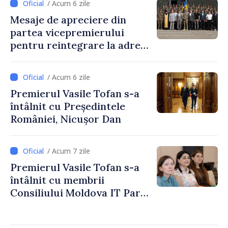
/ Acum 6 zile
noastre în mai multe
Mesaje de apreciere din
investiții și oportunități
partea vicepremierului
pentru oameni”
pentru reintegrare la adresa
celor responsabili din partea
Republicii Moldova de
/ Acum 6 zile
menținerea păcii și ordinii de
Premierul Vasile Tofan s-a
drept în perimetrul Zonei de
întâlnit cu Președintele
Securitate
României, Nicușor Dan
/ Acum 7 zile
Premierul Vasile Tofan s-a
întâlnit cu membrii
Consiliului Moldova IT Park:
„Guvernul va fi un aliat al
industriei IT”