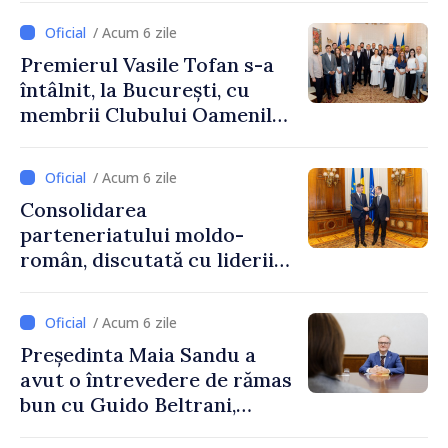
/ Acum 6 zile
Premierul Vasile Tofan s-a
întâlnit, la București, cu
membrii Clubului Oamenilor
de Afaceri Basarabeni
/ Acum 6 zile
Consolidarea
parteneriatului moldo-
român, discutată cu liderii
Parlamentului României
/ Acum 6 zile
Președinta Maia Sandu a
avut o întrevedere de rămas
bun cu Guido Beltrani,
directorul Biroului de