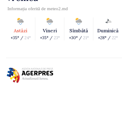
Informația oferită de
meteo2.md
Astăzi
Vineri
Sîmbătă
Duminică
+35° /
24°
+35° /
23°
+30° /
21°
+28° /
22°