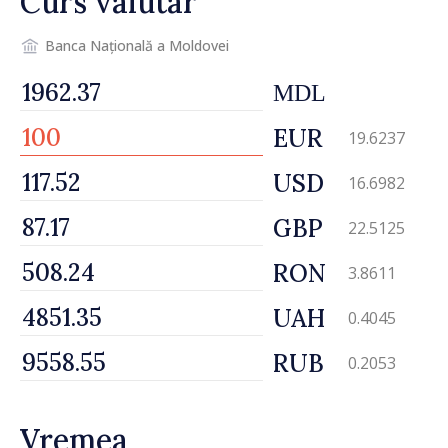
Curs valutar
Banca Națională a Moldovei
MDL
EUR
19.6237
USD
16.6982
GBP
22.5125
RON
3.8611
UAH
0.4045
RUB
0.2053
Vremea