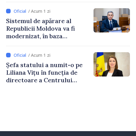
/ Acum 1 zi
Sistemul de apărare al
Republicii Moldova va fi
modernizat, în baza
Programului de
implementare a Strategiei
/ Acum 1 zi
Naționale de Apărare
Șefa statului a numit-o pe
Liliana Vițu în funcția de
directoare a Centrului
pentru Comunicare
Strategică și Contracarare a
Dezinformării