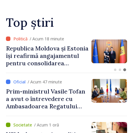
Top știri
/ Acum 12 minute
Poliția îndeamnă șoferii să
respecte regulile de
circulație în contextul
intensificării traficului din
perioada concediilor
/ Acum 47 minute
Prim-ministrul Vasile Tofan
a avut o întrevedere cu
Ambasadoarea Regatului
Unit al Marii Britanii și
Irlandei de Nord, Fern
/ Acum 1 oră
Horine