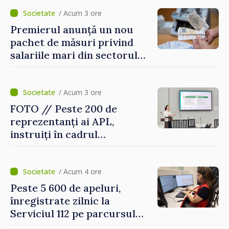
revenirea în țară
/ Acum 3 ore
Premierul anunță un nou
pachet de măsuri privind
salariile mari din sectorul
public
/ Acum 3 ore
FOTO // Peste 200 de
reprezentanți ai APL,
instruiți în cadrul
Platformelor Locale de
Mediu privind aplicarea a
două regulamente din
/ Acum 4 ore
domeniu
Peste 5 600 de apeluri,
înregistrate zilnic la
Serviciul 112 pe parcursul
lunii iulie. Cei mai mulți