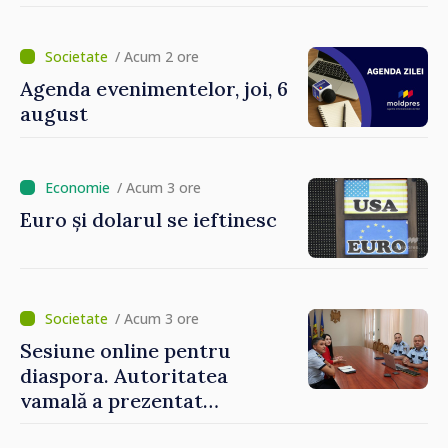
și în modul în care
funcționează economia:
premierul Vasile Tofan, în
/ Acum 2 ore
vizită la AGE
Agenda evenimentelor, joi, 6
august
/ Acum 3 ore
Euro și dolarul se ieftinesc
/ Acum 3 ore
Sesiune online pentru
diaspora. Autoritatea
vamală a prezentat
facilitățile oferite la