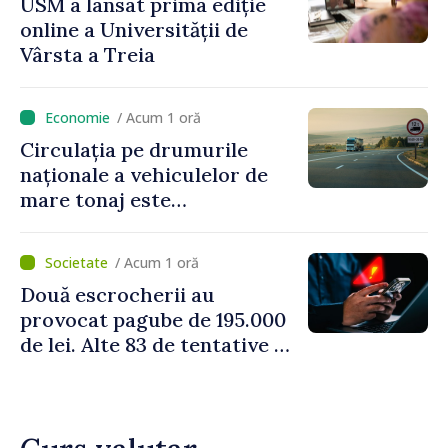
USM a lansat prima ediție
online a Universității de
Vârsta a Treia
/ Acum 1 oră
Circulația pe drumurile
naționale a vehiculelor de
mare tonaj este
restricționată pe timp de
caniculă
/ Acum 1 oră
Două escrocherii au
provocat pagube de 195.000
de lei. Alte 83 de tentative au
fost dejucate