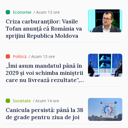
cetățeni au solicitat
ambulanța
/ Acum 13 ore
Criza carburanților: Vasile
Tofan anunță că România va
sprijini Republica Moldova
/ Acum 13 ore
„Îmi asum mandatul până în
2029 și voi schimba miniștrii
care nu livrează rezultate”,
declară premierul Vasile
Tofan
/ Acum 14 ore
Canicula persistă: până la 38
de grade pentru ziua de joi