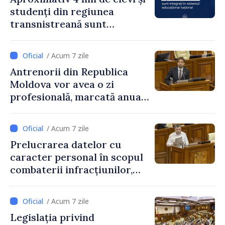
studenți din regiunea
transnistreană sunt
integrați în sistemul
educațional național
/ Acum 7 zile
Antrenorii din Republica
Moldova vor avea o zi
profesională, marcată anual
pe 25 septembrie
/ Acum 7 zile
Prelucrarea datelor cu
caracter personal în scopul
combaterii infracțiunilor,
reglementată de o nouă lege
/ Acum 7 zile
Legislația privind