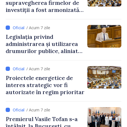
supravegherea firmelor de
investiții a fost armonizată
cu normele UE
/ Acum 7 zile
Legislația privind
administrarea și utilizarea
drumurilor publice, aliniată
la standardele UE
/ Acum 7 zile
Proiectele energetice de
interes strategic vor fi
autorizate în regim prioritar
/ Acum 7 zile
Premierul Vasile Tofan s-a
întâlnit, la București, cu