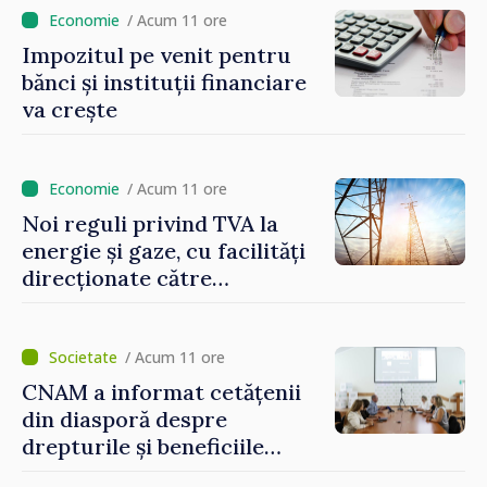
taxare mai echitabilă
/ Acum 11 ore
Impozitul pe venit pentru
bănci și instituții financiare
va crește
/ Acum 11 ore
Noi reguli privind TVA la
energie și gaze, cu facilități
direcționate către
consumatorii vulnerabili
/ Acum 11 ore
CNAM a informat cetățenii
din diasporă despre
drepturile și beneficiile
asigurării medicale