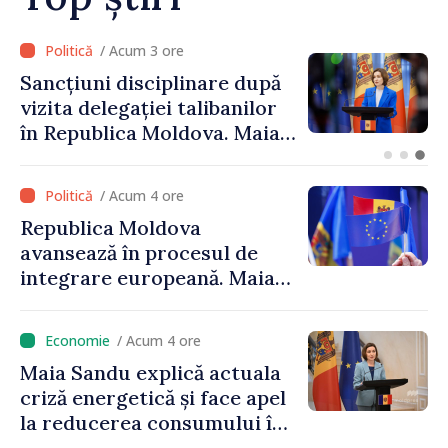
/ Acum 2 ore
Adunarea Populară a
Găgăuziei trebuie să aibă un
mandat deplin. Președinta
Maia Sandu: „Alegerile să fie
libere și corecte””
/ Acum 4 ore
Republica Moldova
avansează în procesul de
integrare europeană. Maia
Sandu: „Nu ne blochează
niciun stat”
/ Acum 4 ore
Maia Sandu explică actuala
criză energetică și face apel
la reducerea consumului în
orele de vârf: „Doar astfel