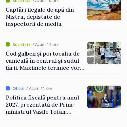
/ Acum 10 ore
Captări ilegale de apă din
Nistru, depistate de
inspectorii de mediu
/ Acum 11 ore
Cod galben și portocaliu de
caniculă în centrul și sudul
țării. Maximele termice vor
ajunge până la 37°C
/ Acum 11 ore
Politica fiscală pentru anul
2027, prezentată de Prim-
ministrul Vasile Tofan:
Reducerea poverii pe muncă,
stimularea investițiilor și o