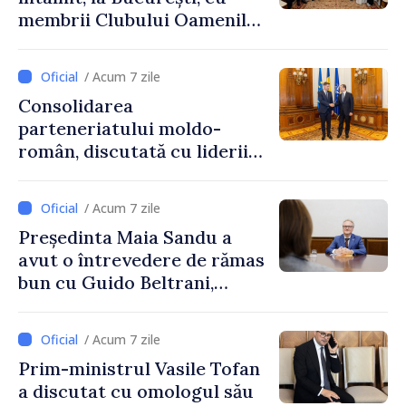
membrii Clubului Oamenilor
de Afaceri Basarabeni
/ Acum 7 zile
Consolidarea
parteneriatului moldo-
român, discutată cu liderii
Parlamentului României
/ Acum 7 zile
Președinta Maia Sandu a
avut o întrevedere de rămas
bun cu Guido Beltrani,
directorul Biroului de
Cooperare al Elveției în
/ Acum 7 zile
Republica Moldova
Prim-ministrul Vasile Tofan
a discutat cu omologul său