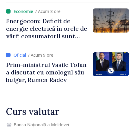
putem menține prețurile la
/ Acum 8 ore
un nivel mai mic”
Energocom: Deficit de
energie electrică în orele de
vârf; consumatorii sunt
îndemnați să economisească
/ Acum 9 ore
Prim-ministrul Vasile Tofan
a discutat cu omologul său
bulgar, Rumen Radev
Curs valutar
Banca Națională a Moldovei