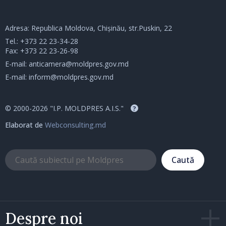
Adresa: Republica Moldova, Chișinău, str.Puskin, 22
Tel.:
+373 22 23-34-28
Fax: +373 22 23-26-98
E-mail:
anticamera@moldpres.gov.md
E-mail:
inform@moldpres.gov.md
© 2000-2026 "I.P. MOLDPRES A.I.S."
?
Elaborat de
Webconsulting.md
Caută
Despre noi