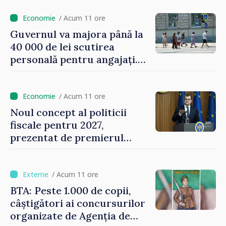
/ Acum 11 ore
Guvernul va majora până la
40 000 de lei scutirea
personală pentru angajați.
Vasile Tofan: „Aproape 800
de milioane de lei îi lăsăm
oamenilor”
/ Acum 11 ore
Noul concept al politicii
fiscale pentru 2027,
prezentat de premierul
Vasile Tofan: „Taxăm mai
puțin munca, stimulăm
investițiile, taxăm viciile și
/ Acum 11 ore
echilibrăm taxarea
BTA: Peste 1.000 de copii,
consumului”
câștigători ai concursurilor
organizate de Agenția de