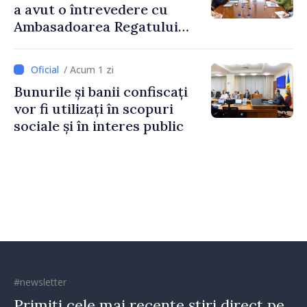
a avut o întrevedere cu
Ambasadoarea Regatului
Unit al Marii Britanii și
Irlandei de Nord, Fern
/ Acum 1 zi
Horine
Bunurile și banii confiscați
vor fi utilizați în scopuri
sociale și în interes public
#newsletter
Primiți cele mai recente știri direct pe