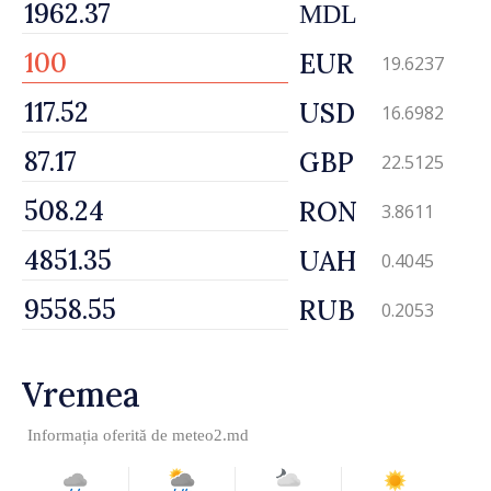
MDL
EUR
19.6237
USD
16.6982
GBP
22.5125
RON
3.8611
UAH
0.4045
RUB
0.2053
Vremea
Informația oferită de
meteo2.md