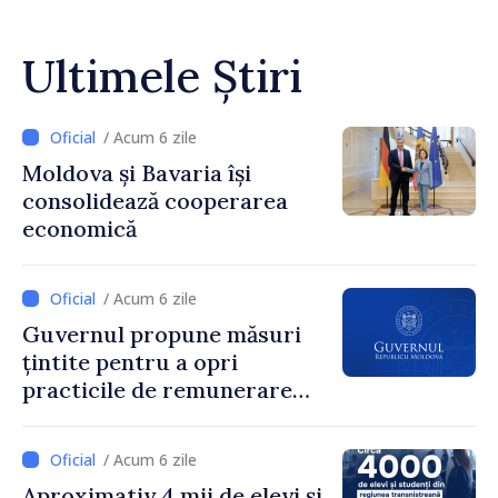
Ultimele Știri
/ Acum 6 zile
Moldova și Bavaria își
consolidează cooperarea
economică
/ Acum 6 zile
Guvernul propune măsuri
țintite pentru a opri
practicile de remunerare
exagerată
/ Acum 6 zile
Aproximativ 4 mii de elevi și