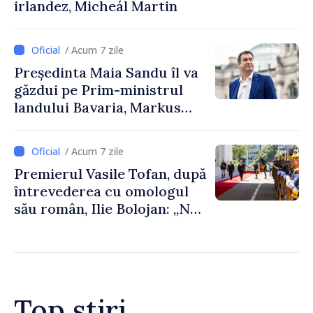
irlandez, Micheál Martin
/ Acum 7 zile
Președinta Maia Sandu îl va
găzdui pe Prim-ministrul
landului Bavaria, Markus
Söder
/ Acum 7 zile
Premierul Vasile Tofan, după
întrevederea cu omologul
său român, Ilie Bolojan: „Ne
dorim să transformăm
apropierea dintre țările
noastre în mai multe
investiții și oportunități
pentru oameni”
Top știri