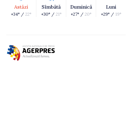
Astăzi
Sîmbătă
Duminică
Luni
+34° /
22°
+30° /
21°
+27° /
20°
+29° /
19°