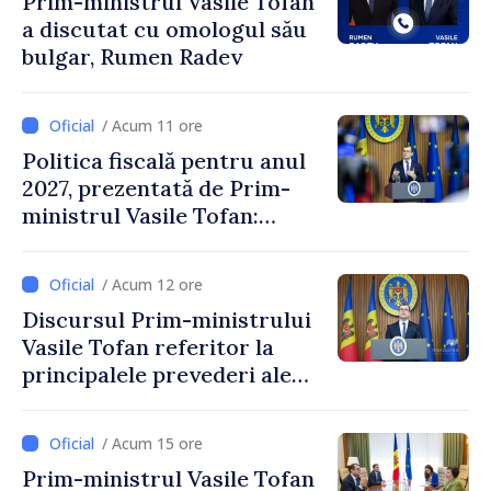
Prim-ministrul Vasile Tofan
a discutat cu omologul său
bulgar, Rumen Radev
/ Acum 11 ore
Politica fiscală pentru anul
2027, prezentată de Prim-
ministrul Vasile Tofan:
Reducerea poverii pe muncă,
stimularea investițiilor și o
/ Acum 12 ore
taxare mai echitabilă
Discursul Prim-ministrului
Vasile Tofan referitor la
principalele prevederi ale
politicii fiscale pentru anul
2027
/ Acum 15 ore
Prim-ministrul Vasile Tofan