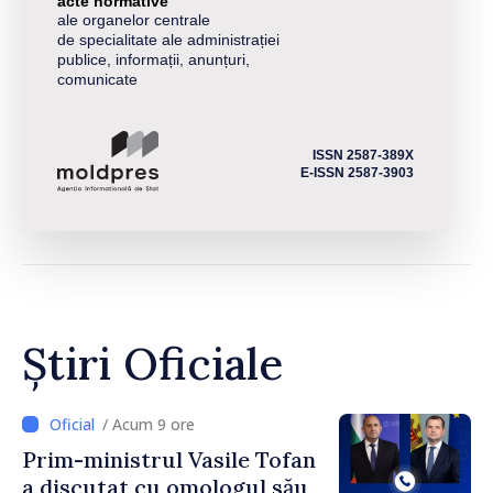
acte normative
ale organelor centrale
de specialitate ale administrației
publice, informații, anunțuri,
comunicate
ISSN 2587-389X
E-ISSN 2587-3903
Știri Oficiale
/ Acum 9 ore
Prim-ministrul Vasile Tofan
a discutat cu omologul său