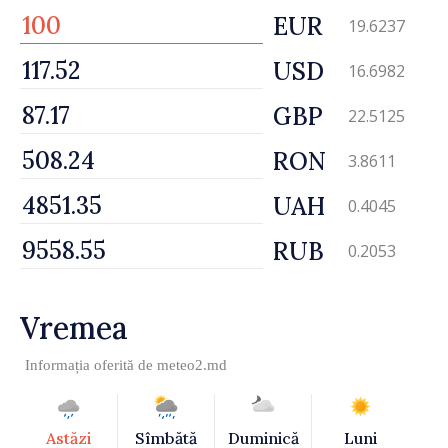
EUR
19.6237
USD
16.6982
GBP
22.5125
RON
3.8611
UAH
0.4045
RUB
0.2053
Vremea
Informația oferită de
meteo2.md
Astăzi
Sîmbătă
Duminică
Luni