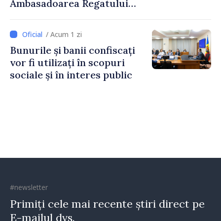
Ambasadoarea Regatului
Unit al Marii Britanii și
Irlandei de Nord, Fern
/ Acum 1 zi
Horine
Bunurile și banii confiscați
vor fi utilizați în scopuri
sociale și în interes public
#newsletter
Primiți cele mai recente știri direct pe
E-mailul dvs.