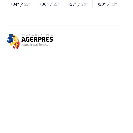
+34° /
22°
+30° /
21°
+27° /
20°
+29° /
19°