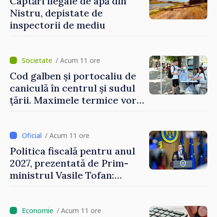
Captări ilegale de apă din
Nistru, depistate de
inspectorii de mediu
/ Acum 11 ore
Cod galben și portocaliu de
caniculă în centrul și sudul
țării. Maximele termice vor
ajunge până la 37°C
/ Acum 11 ore
Politica fiscală pentru anul
2027, prezentată de Prim-
ministrul Vasile Tofan:
Reducerea poverii pe muncă,
stimularea investițiilor și o
taxare mai echitabilă
/ Acum 11 ore