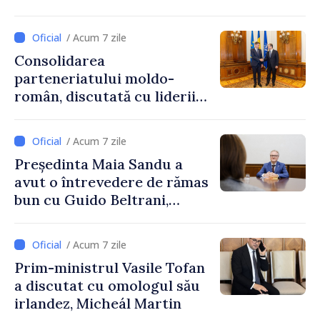
de Afaceri Basarabeni
/ Acum 7 zile
Consolidarea
parteneriatului moldo-
român, discutată cu liderii
Parlamentului României
/ Acum 7 zile
Președinta Maia Sandu a
avut o întrevedere de rămas
bun cu Guido Beltrani,
directorul Biroului de
Cooperare al Elveției în
/ Acum 7 zile
Republica Moldova
Prim-ministrul Vasile Tofan
a discutat cu omologul său
irlandez, Micheál Martin