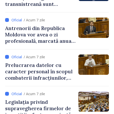
transnistreană sunt
integrați în sistemul
educațional național
/ Acum 7 zile
Antrenorii din Republica
Moldova vor avea o zi
profesională, marcată anual
pe 25 septembrie
/ Acum 7 zile
Prelucrarea datelor cu
caracter personal în scopul
combaterii infracțiunilor,
reglementată de o nouă lege
/ Acum 7 zile
Legislația privind
supravegherea firmelor de