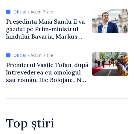
/ Acum 7 zile
Președinta Maia Sandu îl va
găzdui pe Prim-ministrul
landului Bavaria, Markus
Söder
/ Acum 7 zile
Premierul Vasile Tofan, după
întrevederea cu omologul
său român, Ilie Bolojan: „Ne
dorim să transformăm
apropierea dintre țările
noastre în mai multe
investiții și oportunități
pentru oameni”
Top știri