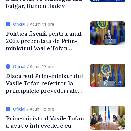
bulgar, Rumen Radev
/ Acum 11 ore
Politica fiscală pentru anul
2027, prezentată de Prim-
ministrul Vasile Tofan:
Reducerea poverii pe muncă,
stimularea investițiilor și o
/ Acum 13 ore
taxare mai echitabilă
Discursul Prim-ministrului
Vasile Tofan referitor la
principalele prevederi ale
politicii fiscale pentru anul
2027
/ Acum 15 ore
Prim-ministrul Vasile Tofan
a avut o întrevedere cu