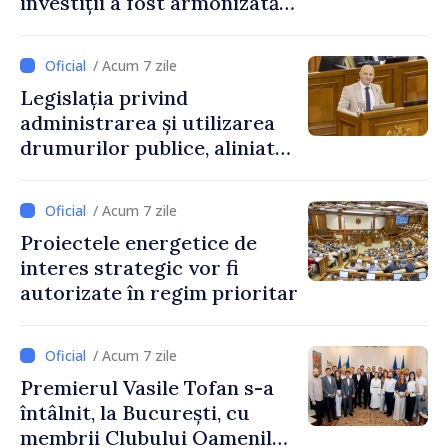
investiții a fost armonizată
cu normele UE
/ Acum 7 zile
Legislația privind
administrarea și utilizarea
drumurilor publice, aliniată
la standardele UE
/ Acum 7 zile
Proiectele energetice de
interes strategic vor fi
autorizate în regim prioritar
/ Acum 7 zile
Premierul Vasile Tofan s-a
întâlnit, la București, cu
membrii Clubului Oamenilor