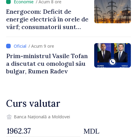
/ Acum 8 ore
un nivel mai mic”
Energocom: Deficit de
energie electrică în orele de
vârf; consumatorii sunt
îndemnați să economisească
/ Acum 9 ore
Prim-ministrul Vasile Tofan
a discutat cu omologul său
bulgar, Rumen Radev
Curs valutar
Banca Națională a Moldovei
MDL