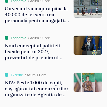
/ Acum 11 ore
Guvernul va majora până la
40 000 de lei scutirea
personală pentru angajați.
Vasile Tofan: „Aproape 800
de milioane de lei îi lăsăm
oamenilor”
/ Acum 11 ore
Noul concept al politicii
fiscale pentru 2027,
prezentat de premierul
Vasile Tofan: „Taxăm mai
puțin munca, stimulăm
investițiile, taxăm viciile și
/ Acum 11 ore
echilibrăm taxarea
BTA: Peste 1.000 de copii,
consumului”
câștigători ai concursurilor
organizate de Agenția de
Stat pentru Bulgarii din
Străinătate, vor fi premiați