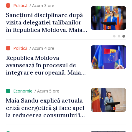
/ Acum 2 ore
Adunarea Populară a
Găgăuziei trebuie să aibă un
mandat deplin. Președinta
Maia Sandu: „Alegerile să fie
libere și corecte””
/ Acum 4 ore
Republica Moldova
avansează în procesul de
integrare europeană. Maia
Sandu: „Nu ne blochează
niciun stat”
/ Acum 5 ore
Maia Sandu explică actuala
criză energetică și face apel
la reducerea consumului în
orele de vârf: „Doar astfel
putem menține prețurile la