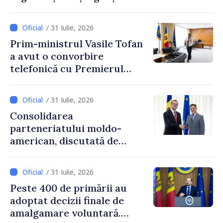
internaționale din Republica
Moldova
/ 31 Iulie, 2026
Prim-ministrul Vasile Tofan
a avut o convorbire
telefonică cu Premierul
Ucrainei, Sergii Korețkii
/ 31 Iulie, 2026
Consolidarea
parteneriatului moldo-
american, discutată de
Prim-ministrul Vasile Tofan
și însărcinatul cu afaceri al
/ 31 Iulie, 2026
SUA, Nick Pietrowicz
Peste 400 de primării au
adoptat decizii finale de
amalgamare voluntară.