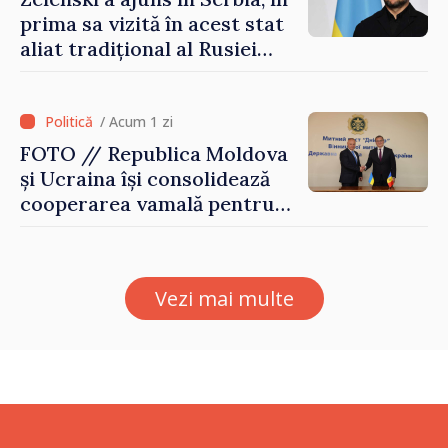
prima sa vizită în acest stat
aliat tradițional al Rusiei
după 2022
/ Acum 1 zi
FOTO // Republica Moldova
și Ucraina își consolidează
cooperarea vamală pentru
securizarea frontierei și
integrarea europeană.
Reuniune la Moghiliov-
Vezi mai multe
Podolsk