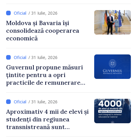
Secretarul general al
Guvernului, Alexei Buzu:
/ 31 Iulie, 2026
„85,5% dintre primării au
Moldova și Bavaria își
inițiat procesul. Le
consolidează cooperarea
mulțumim aleșilor locali
economică
pentru că au pus pe primul
loc interesul oamenilor și
dezvoltar
/ 31 Iulie, 2026
Guvernul propune măsuri
țintite pentru a opri
practicile de remunerare
exagerată
/ 31 Iulie, 2026
Aproximativ 4 mii de elevi și
studenți din regiunea
transnistreană sunt
integrați în sistemul