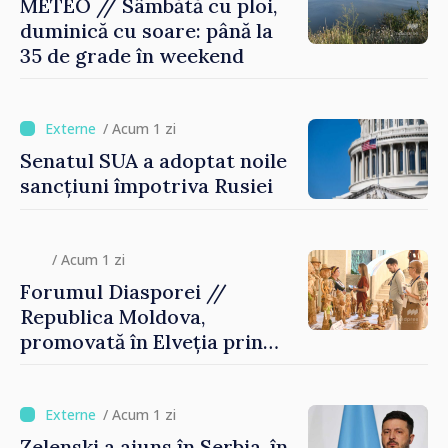
METEO // Sâmbătă cu ploi,
duminică cu soare: până la
35 de grade în weekend
/ Acum 1 zi
Senatul SUA a adoptat noile
sancțiuni împotriva Rusiei
/ Acum 1 zi
Forumul Diasporei //
Republica Moldova,
promovată în Elveția prin
turism, investiții și
exporturi
/ Acum 1 zi
Zelenski a ajuns în Serbia, în