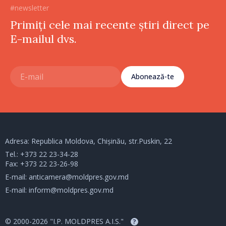
#newsletter
Primiți cele mai recente știri direct pe
E-mailul dvs.
Abonează-te
Adresa: Republica Moldova, Chișinău, str.Puskin, 22
Tel.:
+373 22 23-34-28
Fax: +373 22 23-26-98
E-mail:
anticamera@moldpres.gov.md
E-mail:
inform@moldpres.gov.md
© 2000-2026 "I.P. MOLDPRES A.I.S."
?