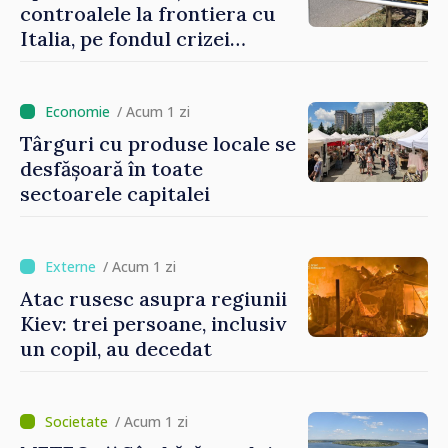
controalele la frontiera cu
Italia, pe fondul crizei
migratorii din Ceuta
/ Acum 1 zi
Târguri cu produse locale se
desfășoară în toate
sectoarele capitalei
/ Acum 1 zi
Atac rusesc asupra regiunii
Kiev: trei persoane, inclusiv
un copil, au decedat
/ Acum 1 zi