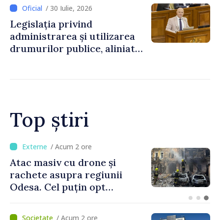
/ 30 Iulie, 2026
Legislația privind
administrarea și utilizarea
drumurilor publice, aliniată
la standardele UE
Top știri
/ Acum 1 oră
Orașele din Republica
Moldova se pot înscrie în
cursa pentru titlul de
„Capitală Europeană a
Culturii 2033”
/ Acum 2 ore