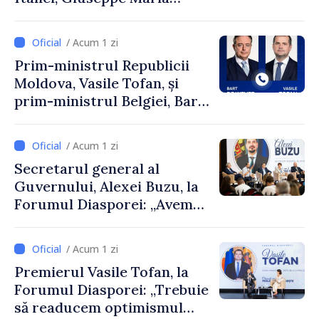
Perricone
/ Acum 1 zi
Prim-ministrul Republicii
Moldova, Vasile Tofan, și
prim-ministrul Belgiei, Bart
De Wever, au discutat
despre parcursul european
/ Acum 1 zi
al Republicii Moldova.
Secretarul general al
Guvernului, Alexei Buzu, la
Forumul Diasporei: „Avem
nevoie de fiecare dintre
dumneavoastră pentru a
/ Acum 1 zi
construi comunități mai
Premierul Vasile Tofan, la
puternice”
Forumul Diasporei: „Trebuie
să readucem optimismul