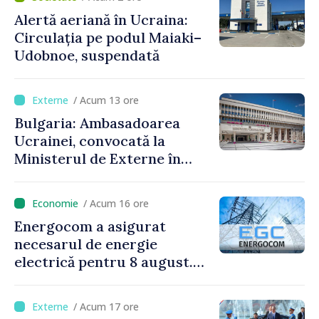
Alertă aeriană în Ucraina:
Circulația pe podul Maiaki–
Udobnoe, suspendată
/ Acum 13 ore
Bulgaria: Ambasadoarea
Ucrainei, convocată la
Ministerul de Externe în
legătură cu drona prăbușită
/ Acum 16 ore
Energocom a asigurat
necesarul de energie
electrică pentru 8 august.
Compania îndeamnă
cetățenii să reducă
/ Acum 17 ore
consumul în orele de vârf