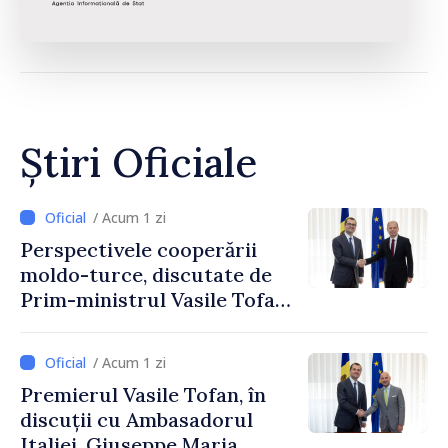
Știri Oficiale
/ Acum 1 zi
Perspectivele cooperării
moldo-turce, discutate de
Prim-ministrul Vasile Tofan
și Ambasadorul Turciei,
Uygar Mustafa Sertel
/ Acum 1 zi
Premierul Vasile Tofan, în
discuții cu Ambasadorul
Italiei, Giuseppe Maria