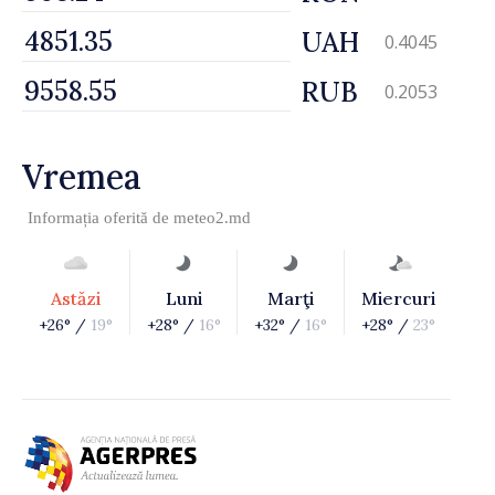
UAH
0.4045
RUB
0.2053
Vremea
Informația oferită de
meteo2.md
Astăzi
Luni
Marţi
Miercuri
+26° /
19°
+28° /
16°
+32° /
16°
+28° /
23°