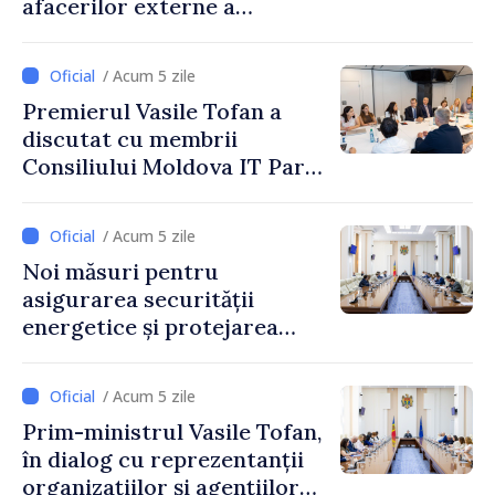
afacerilor externe a
Letoniei, Baiba Braže
/ Acum 5 zile
Premierul Vasile Tofan a
discutat cu membrii
Consiliului Moldova IT Park:
„Guvernul va fi un aliat al
industriei IT”
/ Acum 5 zile
Noi măsuri pentru
asigurarea securității
energetice și protejarea
resurselor de apă, aprobate
de CNMC
/ Acum 5 zile
Prim-ministrul Vasile Tofan,
în dialog cu reprezentanții
organizațiilor și agențiilor