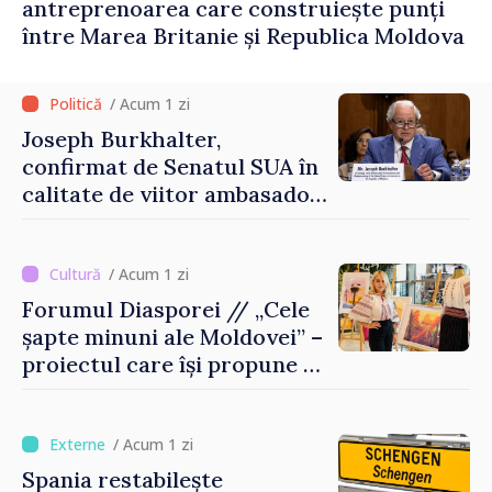
antreprenoarea care construiește punți
între Marea Britanie și Republica Moldova
/ Acum 1 zi
Joseph Burkhalter,
confirmat de Senatul SUA în
calitate de viitor ambasador
în Republica Moldova
/ Acum 1 zi
Forumul Diasporei // „Cele
șapte minuni ale Moldovei” –
proiectul care își propune să
apropie copiii din diaspora
de țara de origine
/ Acum 1 zi
Spania restabilește