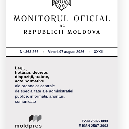
Nr. 363-366
Vineri, 07 august 2026
XXXIII
Legi,
hotărâri, decrete,
dispoziții, tratate,
acte normative
ale organelor centrale
de specialitate ale administrației
publice, informații, anunțuri,
comunicate
ISSN 2587-389X
E-ISSN 2587-3903