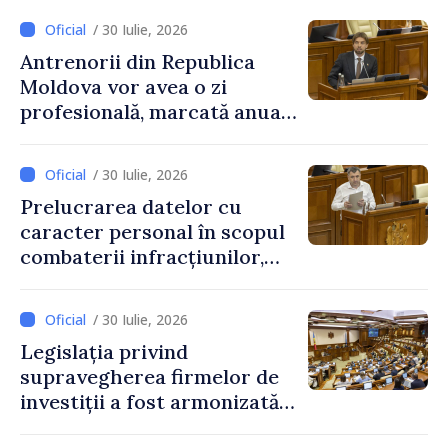
educațional național
/ 30 Iulie, 2026
Antrenorii din Republica
Moldova vor avea o zi
profesională, marcată anual
pe 25 septembrie
/ 30 Iulie, 2026
Prelucrarea datelor cu
caracter personal în scopul
combaterii infracțiunilor,
reglementată de o nouă lege
/ 30 Iulie, 2026
Legislația privind
supravegherea firmelor de
investiții a fost armonizată
cu normele UE