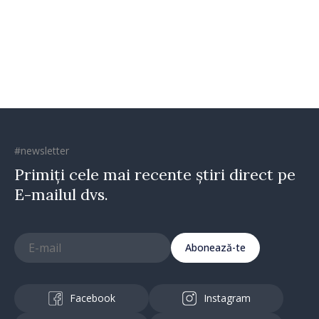
oamenilor și încrederea că
Republica Moldova merge în
direcția corectă”
#newsletter
Primiți cele mai recente știri direct pe
E-mailul dvs.
Abonează-te
Facebook
Instagram