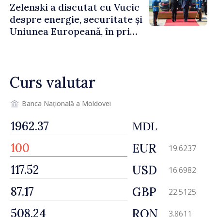
Zelenski a discutat cu Vucic
despre energie, securitate și
Uniunea Europeană, în prima
sa vizită în Serbia
Curs valutar
Banca Națională a Moldovei
MDL
EUR
19.6237
USD
16.6982
GBP
22.5125
RON
3.8611