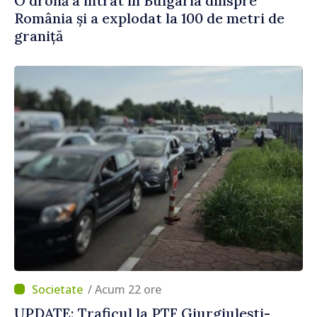
O dronă a intrat în Bulgaria dinspre
România și a explodat la 100 de metri de
graniță
/ Acum 22 ore
UPDATE: Traficul la PTF Giurgiulești-