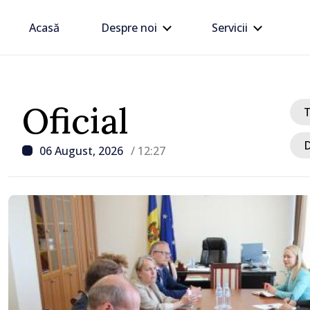
Acasă
Despre noi
Servicii
Oficial
D
06 August, 2026
/ 12:27
/ Acum 1 oră
e
Nouă localități din Rezi
decis să se unească înt
da
primărie, vor beneficia