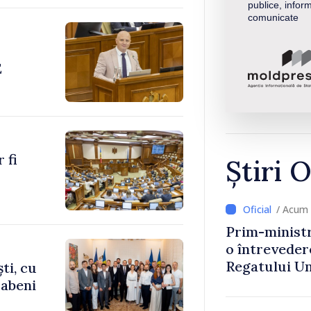
publice, inform
comunicate
E
 fi
Știri O
/ Acum 
Prim-ministr
o întrevede
Regatului Uni
ti, cu
Irlandei de 
rabeni