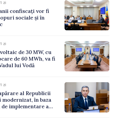
1 zi
anii confiscați vor fi
copuri sociale și în
ic
1 zi
voltaic de 30 MW, cu
ocare de 60 MWh, va fi
Vadul lui Vodă
1 zi
apărare al Republicii
i modernizat, în baza
 de implementare a
aționale de Apărare