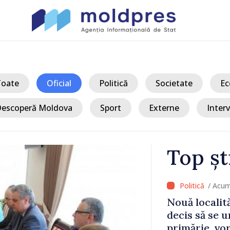
Toate
Oficial
Politică
Societate
Ec
escoperă Moldova
Sport
Externe
Interv
Top șt
/ 
na, care au
Benzina și 
r-o singură
ieftinirea. 
 de
ANRE