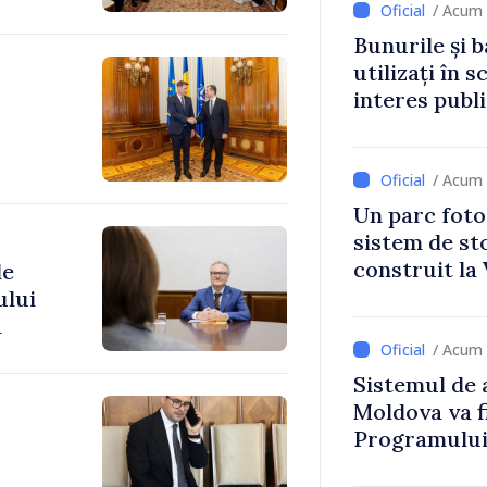
/ Acum 
Bunurile și b
utilizați în s
interes publ
/ Acum 
Un parc foto
sistem de st
construit la 
de
ului
a
/ Acum 
Sistemul de 
Moldova va f
Programului
Strategiei N