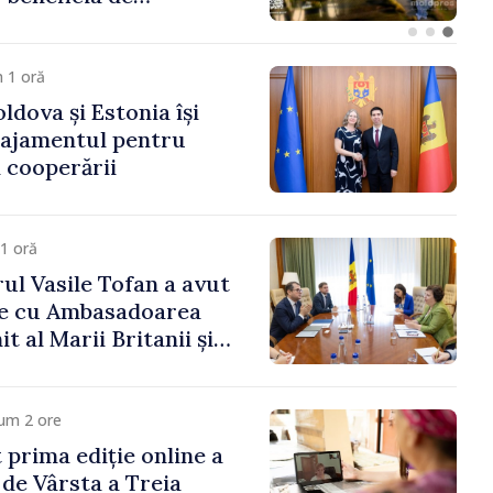
 1 oră
ldova și Estonia își
gajamentul pentru
 cooperării
1 oră
ul Vasile Tofan a avut
re cu Ambasadoarea
t al Marii Britanii și
Nord, Fern Horine
um 2 ore
 prima ediție online a
 de Vârsta a Treia