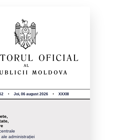
62
Joi, 06 august 2026
XXXIII
ete,
tate,
ve
centrale
 ale administrației