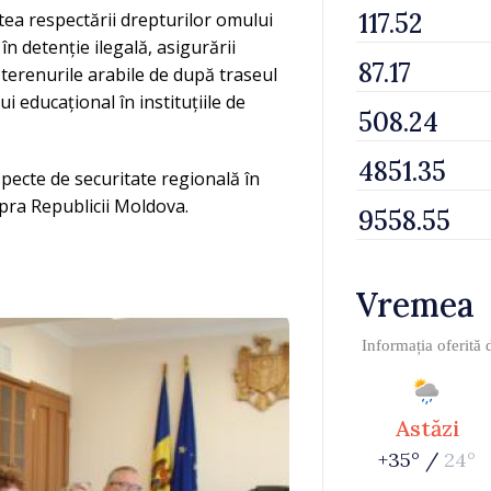
tea respectării drepturilor omului
în detenție ilegală, asigurării
 terenurile arabile de după traseul
 educațional în instituțiile de
aspecte de securitate regională în
upra Republicii Moldova.
Vremea
Informația oferită
Astăzi
+35° /
24°