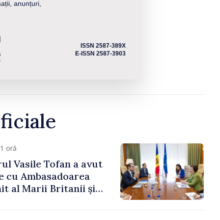
ații, anunțuri,
ISSN 2587-389X
E-ISSN 2587-3903
ficiale
1 oră
ul Vasile Tofan a avut
re cu Ambasadoarea
t al Marii Britanii și
Nord, Fern Horine