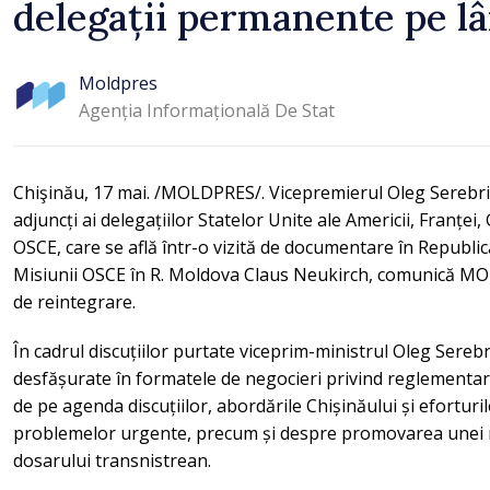
delegații permanente pe 
Moldpres
Agenția Informațională De Stat
Chişinău, 17 mai. /MOLDPRES/. Vicepremierul Oleg Serebrian 
adjuncți ai delegațiilor Statelor Unite ale Americii, Franței,
OSCE, care se află într-o vizită de documentare în Republica
Misiunii OSCE în R. Moldova Claus Neukirch, comunică MOLD
de reintegrare.
În cadrul discuțiilor purtate viceprim-ministrul Oleg Serebr
desfășurate în formatele de negocieri privind reglementar
de pe agenda discuțiilor, abordările Chișinăului și efortu
problemelor urgente, precum și despre promovarea unei r
dosarului transnistrean.