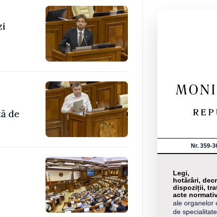
zi
tă de
Nr. 359-3
Legi,
hotărâri, decr
dispoziții, tra
acte normati
ale organelor 
de specialitate