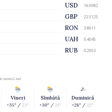
USD
16.6982
GBP
22.5125
RON
3.8611
UAH
0.4045
RUB
0.2053
 de
meteo2.md
Vineri
Sîmbătă
Duminică
+35° /
23°
+30° /
21°
+28° /
22°