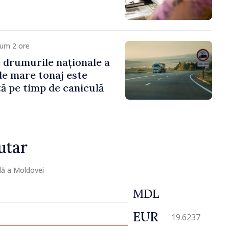
cum 2 ore
e drumurile naționale a
de mare tonaj este
tă pe timp de caniculă
utar
lă a Moldovei
MDL
EUR
19.6237