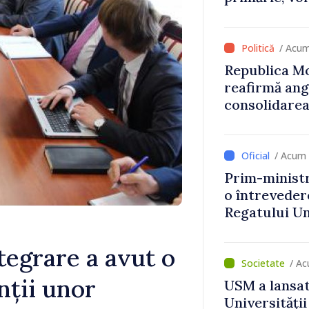
 de milioane
nului
/ Acum
Republica Mo
reafirmă an
consolidarea
/ Acum 
Prim-ministr
o întrevede
Regatului Uni
Irlandei de 
tegrare a avut o
/ Ac
nții unor
USM a lansat
Universității