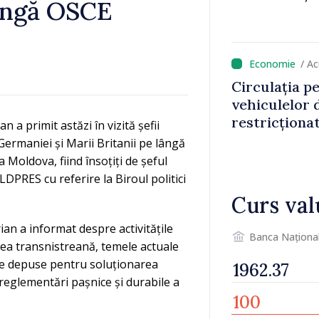
lângă OSCE
/ A
Circulația p
vehiculelor 
restricționa
a primit astăzi în vizită șefii
 Germaniei și Marii Britanii pe lângă
 Moldova, fiind însoțiți de șeful
PRES cu referire la Biroul politici
Curs val
ian a informat despre activitățile
Banca Naționa
ea transnistreană, temele actuale
rile depuse pentru soluționarea
eglementări pașnice și durabile a