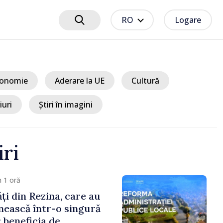
RO
Logare
onomie
Aderare la UE
Cultură
iuri
Știri în imagini
iri
Acum 15 minute
motorina își continuă
Noile prețuri afișate de