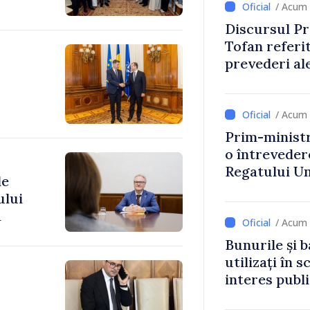
/ Acum 
Discursul Pr
Tofan referit
prevederi ale
anul 2027
/ Acum 
Prim-ministr
o întrevede
Regatului Uni
de
Irlandei de 
ului
a
/ Acum 
Bunurile și b
utilizați în s
interes publ