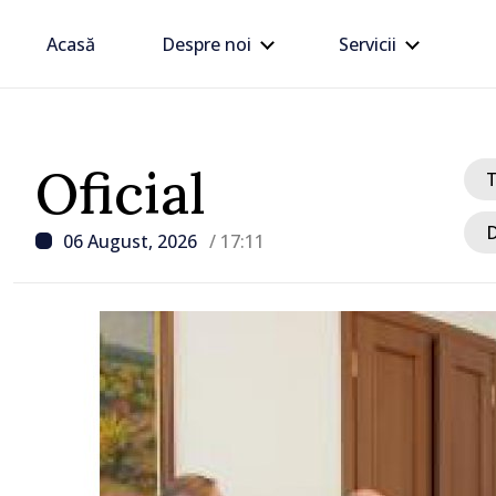
Acasă
Despre noi
Servicii
Oficial
D
06 August, 2026
/ 17:11
/ Acum 29 minute
CEC a adoptat mai mult
privind organizarea aleg
locale noi și a unui ref