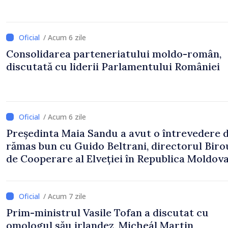
/ Acum 6 zile
Consolidarea parteneriatului moldo-român,
discutată cu liderii Parlamentului României
/ Acum 6 zile
Președinta Maia Sandu a avut o întrevedere 
rămas bun cu Guido Beltrani, directorul Biro
de Cooperare al Elveției în Republica Moldov
/ Acum 7 zile
Prim-ministrul Vasile Tofan a discutat cu
omologul său irlandez, Micheál Martin