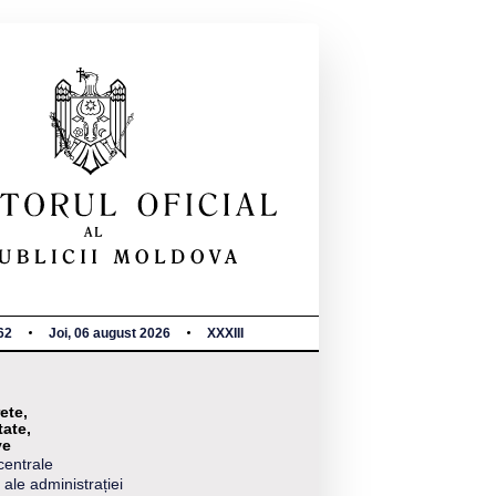
62
Joi, 06 august 2026
XXXIII
ete,
tate,
ve
centrale
 ale administrației