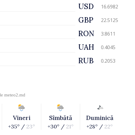
USD
16.6982
GBP
22.5125
RON
3.8611
UAH
0.4045
RUB
0.2053
 de
meteo2.md
Vineri
Sîmbătă
Duminică
+35° /
23°
+30° /
21°
+28° /
22°