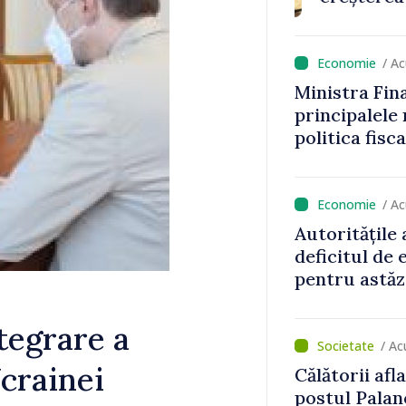
aionul
/ A
Ministra Fin
principalele
politica fisc
impozitul pe
/ A
Autoritățile
deficitul de
pentru astăz
tegrare a
/ Ac
crainei
Călătorii afla
postul Pala