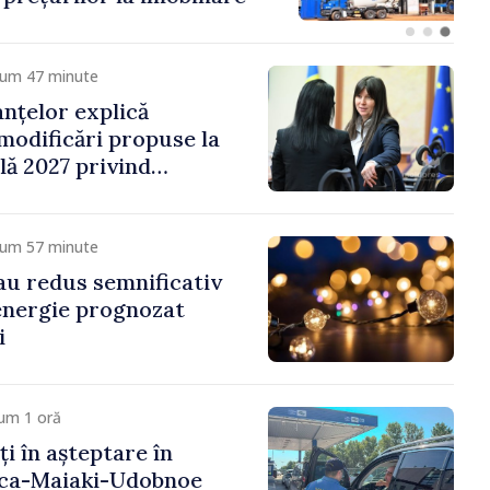
cum 47 minute
anțelor explică
 modificări propuse la
ală 2027 privind
 venit
cum 57 minute
 au redus semnificativ
 energie prognozat
i
um 1 oră
ți în așteptare în
nca-Maiaki-Udobnoe