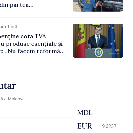
din partea
r vamali și a
de frontieră
cum 1 oră
menține cota TVA
u produse esențiale și
: „Nu facem reformă
eama consumului de
nilor”
utar
lă a Moldovei
MDL
EUR
19.6237