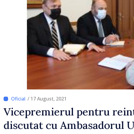
local în satul Delacău, r
Anenii Noi
/ 17 August, 2021
Vicepremierul pentru rein
discutat cu Ambasadorul U