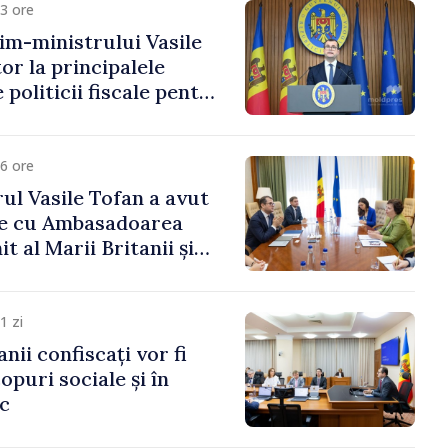
3 ore
im-ministrului Vasile
or la principalele
 politicii fiscale pentru
6 ore
ul Vasile Tofan a avut
re cu Ambasadoarea
t al Marii Britanii și
Nord, Fern Horine
1 zi
anii confiscați vor fi
copuri sociale și în
ic