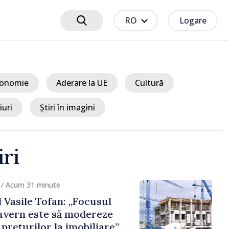
RO
Logare
onomie
Aderare la UE
Cultură
iuri
Știri în imagini
iri
cum 31 minute
sile Tofan: „Focusul
rn este să modereze
țurilor la imobiliare”