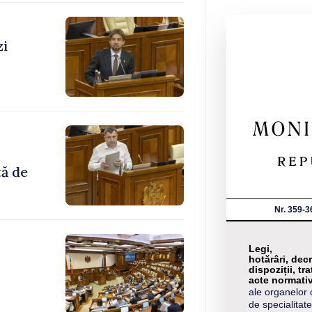
zi
tă de
Nr. 359-3
Legi,
hotărâri, decr
dispoziții, tra
acte normati
ale organelor 
de specialitate