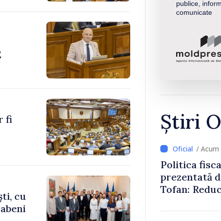
publice, inform
comunicate
E
Știri O
 fi
/ Acum 
Politica fisc
prezentată d
Tofan: Reduc
ti, cu
stimularea in
rabeni
mai echitabi