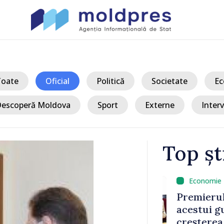
Toate
Oficial
Politică
Societate
Ec
escoperă Moldova
Sport
Externe
Interv
Top șt
/ A
e hotărâri
Premierul Va
erilor
acestui guve
erendum
creșterea pre