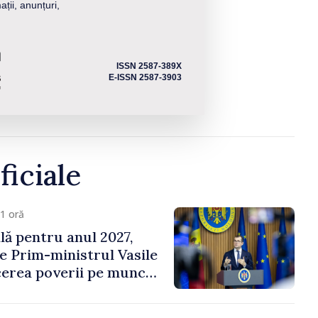
ații, anunțuri,
ISSN 2587-389X
E-ISSN 2587-3903
ficiale
1 oră
ală pentru anul 2027,
e Prim-ministrul Vasile
erea poverii pe muncă,
vestițiilor și o taxare
lă