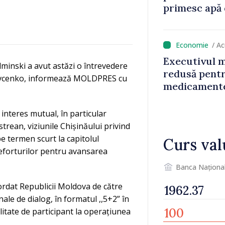
primesc apă 
funcționarilo
polițiștilor 
/ A
Executivul 
minski a avut astăzi o întrevedere
redusă pentr
evcenko, informează MOLDPRES cu
medicamente
fiscală pe s
bază al oame
e interes mutual, în particular
trean, viziunile Chișinăului privind
e termen scurt la capitolul
Curs val
i eforturilor pentru avansarea
Banca Naționa
cordat Republicii Moldova de către
ale de dialog, în formatul ,,5+2” în
alitate de participant la operațiunea