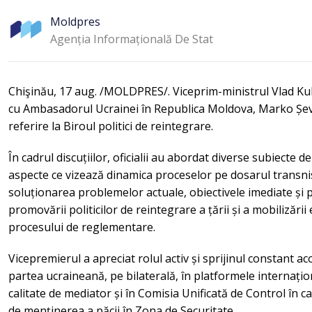
Moldpres
Agenția Informațională De Stat
Chişinău, 17 aug. /MOLDPRES/. Viceprim-ministrul Vlad Kul
cu Ambasadorul Ucrainei în Republica Moldova, Marko Ș
referire la Biroul politici de reintegrare.
În cadrul discuțiilor, oficialii au abordat diverse subiecte d
aspecte ce vizează dinamica proceselor pe dosarul transnis
soluționarea problemelor actuale, obiectivele imediate și p
promovării politicilor de reintegrare a țării și a mobilizări
procesului de reglementare.
Vicepremierul a apreciat rolul activ și sprijinul constant a
partea ucraineană, pe bilaterală, în platformele internațion
calitate de mediator și în Comisia Unificată de Control în c
de menținerea a păcii în Zona de Securitate.