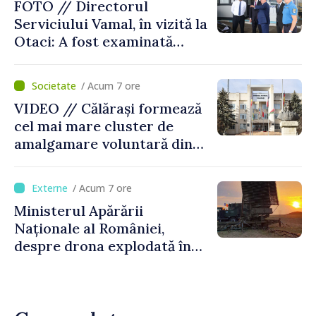
FOTO // Directorul
Serviciului Vamal, în vizită la
Otaci: A fost examinată
posibilitatea dotării Zonei de
control vamal cu un scanner
/ Acum 7 ore
performant
VIDEO // Călărași formează
cel mai mare cluster de
amalgamare voluntară din
Republica Moldova. Consiliul
orășenesc a aprobat decizia
/ Acum 7 ore
finală
Ministerul Apărării
Naționale al României,
despre drona explodată în
Bulgaria: „Radarele noastre
nu au detectat niciun
vehicul aerian”