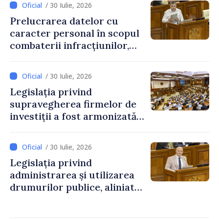
/ 30 Iulie, 2026
Prelucrarea datelor cu
caracter personal în scopul
combaterii infracțiunilor,
reglementată de o nouă lege
/ 30 Iulie, 2026
Legislația privind
supravegherea firmelor de
investiții a fost armonizată
cu normele UE
/ 30 Iulie, 2026
Legislația privind
administrarea și utilizarea
drumurilor publice, aliniată
la standardele UE