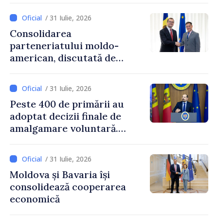
/ 31 Iulie, 2026
Consolidarea
parteneriatului moldo-
american, discutată de
Prim-ministrul Vasile Tofan
și însărcinatul cu afaceri al
/ 31 Iulie, 2026
SUA, Nick Pietrowicz
Peste 400 de primării au
adoptat decizii finale de
amalgamare voluntară.
Secretarul general al
Guvernului, Alexei Buzu:
/ 31 Iulie, 2026
„85,5% dintre primării au
Moldova și Bavaria își
inițiat procesul. Le
consolidează cooperarea
mulțumim aleșilor locali
economică
pentru că au pus pe primul
loc interesul oamenilor și