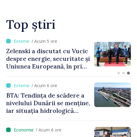
Top știri
/ Acum 57 minute
Bulgaria: Ambasadoarea
Ucrainei, convocată la
Ministerul de Externe în
legătură cu drona prăbușită
/ Acum 6 ore
BTA: Tendința de scădere a
nivelului Dunării se menține,
iar situația hidrologică
rămâne dificilă
/ Acum 6 ore