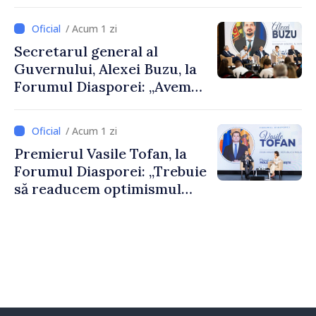
De Wever, au discutat
despre parcursul european
/ Acum 1 zi
al Republicii Moldova.
Secretarul general al
Guvernului, Alexei Buzu, la
Forumul Diasporei: „Avem
nevoie de fiecare dintre
dumneavoastră pentru a
/ Acum 1 zi
construi comunități mai
Premierul Vasile Tofan, la
puternice”
Forumul Diasporei: „Trebuie
să readucem optimismul
oamenilor și încrederea că
Republica Moldova merge în
direcția corectă”