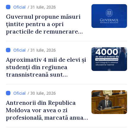
dezvoltar
/ 31 Iulie, 2026
Guvernul propune măsuri
țintite pentru a opri
practicile de remunerare
exagerată
/ 31 Iulie, 2026
Aproximativ 4 mii de elevi și
studenți din regiunea
transnistreană sunt
integrați în sistemul
educațional național
/ 30 Iulie, 2026
Antrenorii din Republica
Moldova vor avea o zi
profesională, marcată anual
pe 25 septembrie