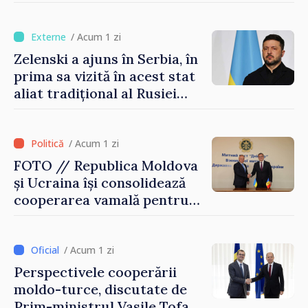
turism, investiții și
exporturi
/ Acum 1 zi
Zelenski a ajuns în Serbia, în
prima sa vizită în acest stat
aliat tradițional al Rusiei
după 2022
/ Acum 1 zi
FOTO // Republica Moldova
și Ucraina își consolidează
cooperarea vamală pentru
securizarea frontierei și
integrarea europeană.
Reuniune la Moghiliov-
/ Acum 1 zi
Podolsk
Perspectivele cooperării
moldo-turce, discutate de
Prim-ministrul Vasile Tofan