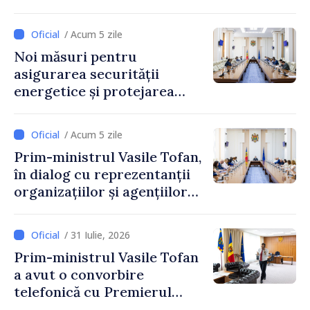
„Guvernul va fi un aliat al
industriei IT”
/ Acum 5 zile
Noi măsuri pentru
asigurarea securității
energetice și protejarea
resurselor de apă, aprobate
de CNMC
/ Acum 5 zile
Prim-ministrul Vasile Tofan,
în dialog cu reprezentanții
organizațiilor și agențiilor
internaționale din Republica
Moldova
/ 31 Iulie, 2026
Prim-ministrul Vasile Tofan
a avut o convorbire
telefonică cu Premierul
Ucrainei, Sergii Korețkii