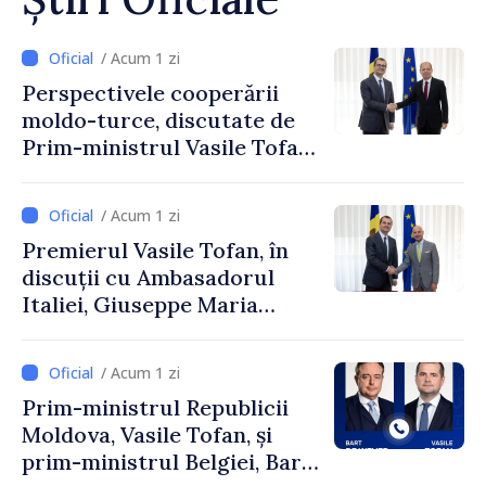
/ Acum 1 zi
Perspectivele cooperării
moldo-turce, discutate de
Prim-ministrul Vasile Tofan
și Ambasadorul Turciei,
Uygar Mustafa Sertel
/ Acum 1 zi
Premierul Vasile Tofan, în
discuții cu Ambasadorul
Italiei, Giuseppe Maria
Perricone
/ Acum 1 zi
Prim-ministrul Republicii
Moldova, Vasile Tofan, și
prim-ministrul Belgiei, Bart