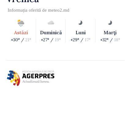
Informația oferită de
meteo2.md
Astăzi
Duminică
Luni
Marţi
+30° /
21°
+27° /
19°
+29° /
17°
+32° /
18°