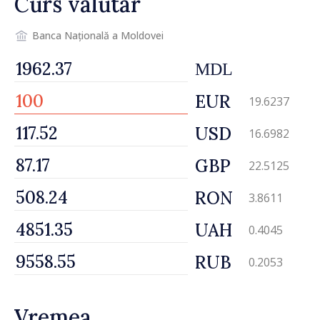
Curs valutar
Banca Națională a Moldovei
MDL
EUR
19.6237
USD
16.6982
GBP
22.5125
RON
3.8611
UAH
0.4045
RUB
0.2053
Vremea