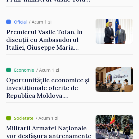
și Ambasadorul Turciei,
Uygar Mustafa Sertel
/ Acum 1 zi
Premierul Vasile Tofan, în
discuții cu Ambasadorul
Italiei, Giuseppe Maria
Perricone
/ Acum 1 zi
Oportunitățile economice și
investiționale oferite de
Republica Moldova,
prezentate de vicepremierul
Eugeniu Osmochescu, la
Forumul Diasporei
/ Acum 1 zi
Militarii Armatei Naționale
vor desfășura antrenamente