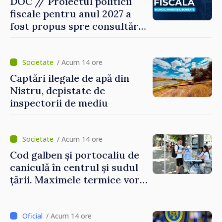
DOC // Proiectul politicii
fiscale pentru anul 2027 a
fost propus spre consultări
publice
/ Acum 14 ore
Captări ilegale de apă din
Nistru, depistate de
inspectorii de mediu
/ Acum 14 ore
Cod galben și portocaliu de
caniculă în centrul și sudul
țării. Maximele termice vor
ajunge până la 37°C
/ Acum 14 ore