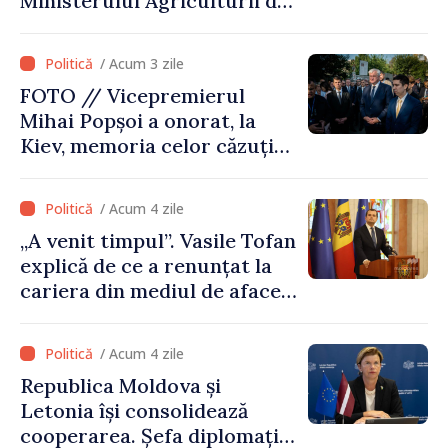
Ministerului Agriculturii din
Afganistan la Chișinău
/ Acum 3 zile
FOTO // Vicepremierul
Mihai Popșoi a onorat, la
Kiev, memoria celor căzuți
pentru libertatea Ucrainei:
„Acest război trebuie să
/ Acum 4 zile
înceteze”
„A venit timpul”. Vasile Tofan
explică de ce a renunțat la
cariera din mediul de afaceri
pentru a prelua funcția de
premier. Ce crede Igor
/ Acum 4 zile
Grosu despre noul șef al
Republica Moldova și
Guvernului
Letonia își consolidează
cooperarea. Șefa diplomației