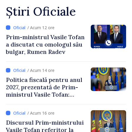
Știri Oficiale
/ Acum 12 ore
Prim-ministrul Vasile Tofan
a discutat cu omologul său
bulgar, Rumen Radev
/ Acum 14 ore
Politica fiscală pentru anul
2027, prezentată de Prim-
ministrul Vasile Tofan:
Reducerea poverii pe muncă,
stimularea investițiilor și o
/ Acum 16 ore
taxare mai echitabilă
Discursul Prim-ministrului
Vasile Tofan referitor la