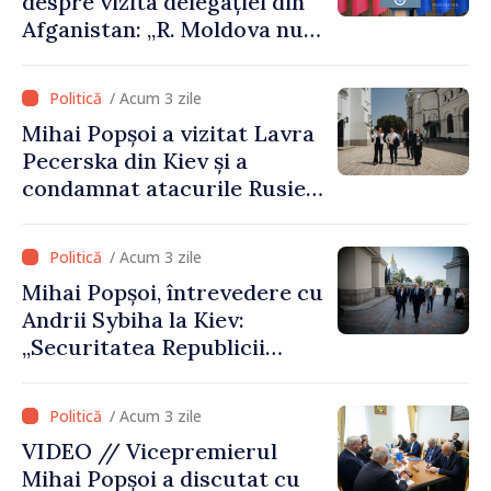
despre vizita delegației din
Afganistan: „R. Moldova nu
recunoaște guvernarea
talibană. Aprobarea acestei
/ Acum 3 zile
vizite a fost o eroare de
Mihai Popșoi a vizitat Lavra
evaluare și de coordonare
Pecerska din Kiev și a
instituțională”
condamnat atacurile Rusiei
asupra patrimoniului
cultural al Ucrainei
/ Acum 3 zile
Mihai Popșoi, întrevedere cu
Andrii Sybiha la Kiev:
„Securitatea Republicii
Moldova este strâns legată
de securitatea Ucrainei”
/ Acum 3 zile
VIDEO // Vicepremierul
Mihai Popșoi a discutat cu