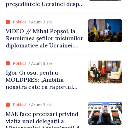
președintele Ucrainei despre
gestionarea situației
hidrologice din bazinul
/ Acum 3 zile
râului Nistru și proiecte
VIDEO // Mihai Popșoi, la
comune în infrastructură și
Reuniunea șefilor misiunilor
energie
diplomatice ale Ucrainei:
„Republica Moldova a făcut
alegerea. Ne-am alăturat
/ Acum 3 zile
Ucrainei”
Igor Grosu, pentru
MOLDPRES: „Ambiția
noastră este ca raportul
Comisiei Europene din acest
an să fie și mai bun”
/ Acum 3 zile
MAE face precizări privind
vizita unei delegații a