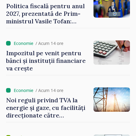
Politica fiscală pentru anul
2027, prezentată de Prim-
ministrul Vasile Tofan:
Reducerea poverii pe muncă,
stimularea investițiilor și o
taxare mai echitabilă
/ Acum 14 ore
Impozitul pe venit pentru
bănci și instituții financiare
va crește
/ Acum 14 ore
Noi reguli privind TVA la
energie și gaze, cu facilități
direcționate către
consumatorii vulnerabili