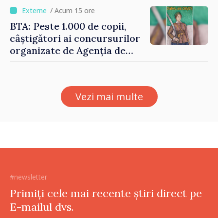
investițiile, taxăm viciile și
/ Acum 15 ore
echilibrăm taxarea
BTA: Peste 1.000 de copii,
consumului”
câștigători ai concursurilor
organizate de Agenția de
Stat pentru Bulgarii din
Străinătate, vor fi premiați
Vezi mai multe
#newsletter
Primiți cele mai recente știri direct pe
E-mailul dvs.