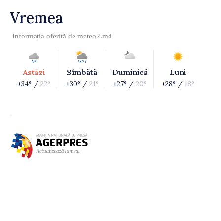
Vremea
Informația oferită de
meteo2.md
Astăzi
Sîmbătă
Duminică
Luni
+34° /
22°
+30° /
21°
+27° /
20°
+28° /
18°