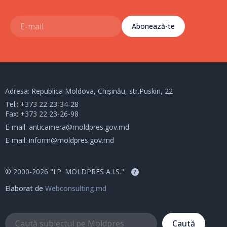
Abonează-te
Adresa: Republica Moldova, Chișinău, str.Puskin, 22
Tel.:
+373 22 23-34-28
Fax: +373 22 23-26-98
E-mail:
anticamera@moldpres.gov.md
E-mail:
inform@moldpres.gov.md
© 2000-2026 "I.P. MOLDPRES A.I.S."
?
Elaborat de
Webconsulting.md
Caută