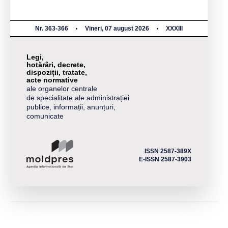
Nr. 363-366
Vineri, 07 august 2026
XXXIII
Legi,
hotărâri, decrete,
dispoziții, tratate,
acte normative
ale organelor centrale
de specialitate ale administrației
publice, informații, anunțuri,
comunicate
ISSN 2587-389X
E-ISSN 2587-3903