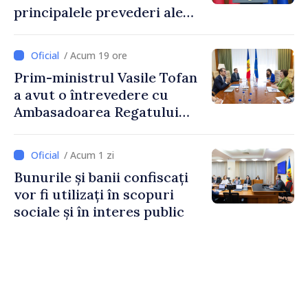
principalele prevederi ale
politicii fiscale pentru anul
2027
/ Acum 19 ore
Prim-ministrul Vasile Tofan
a avut o întrevedere cu
Ambasadoarea Regatului
Unit al Marii Britanii și
Irlandei de Nord, Fern
/ Acum 1 zi
Horine
Bunurile și banii confiscați
vor fi utilizați în scopuri
sociale și în interes public