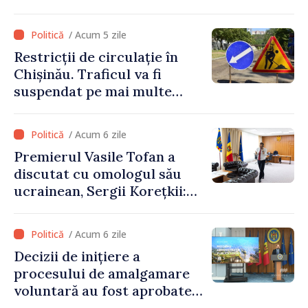
letone vine la Chișinău
/ Acum 5 zile
Restricții de circulație în
Chișinău. Traficul va fi
suspendat pe mai multe
străzi
/ Acum 6 zile
Premierul Vasile Tofan a
discutat cu omologul său
ucrainean, Sergii Korețkii:
„Statele noastre au o relație
bazată pe încredere și
/ Acum 6 zile
solidaritate, pe care vrem să
Decizii de inițiere a
o transformăm în proiecte
procesului de amalgamare
concrete”
voluntară au fost aprobate
de 85 la sută din primăriile