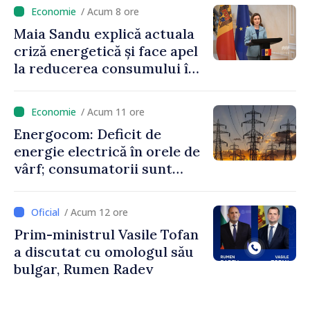
niciun stat”
/ Acum 8 ore
Maia Sandu explică actuala
criză energetică și face apel
la reducerea consumului în
orele de vârf: „Doar astfel
putem menține prețurile la
/ Acum 11 ore
un nivel mai mic”
Energocom: Deficit de
energie electrică în orele de
vârf; consumatorii sunt
îndemnați să economisească
/ Acum 12 ore
Prim-ministrul Vasile Tofan
a discutat cu omologul său
bulgar, Rumen Radev