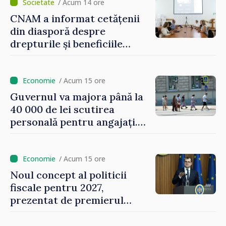
/ Acum 14 ore
CNAM a informat cetățenii
din diasporă despre
drepturile și beneficiile
asigurării medicale
/ Acum 15 ore
Guvernul va majora până la
40 000 de lei scutirea
personală pentru angajați.
Vasile Tofan: „Aproape 800
de milioane de lei îi lăsăm
oamenilor”
/ Acum 15 ore
Noul concept al politicii
fiscale pentru 2027,
prezentat de premierul
Vasile Tofan: „Taxăm mai
puțin munca, stimulăm