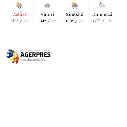
Astăzi
Vineri
Sîmbătă
Duminică
+35° /
24°
+34° /
22°
+30° /
21°
+27° /
20°