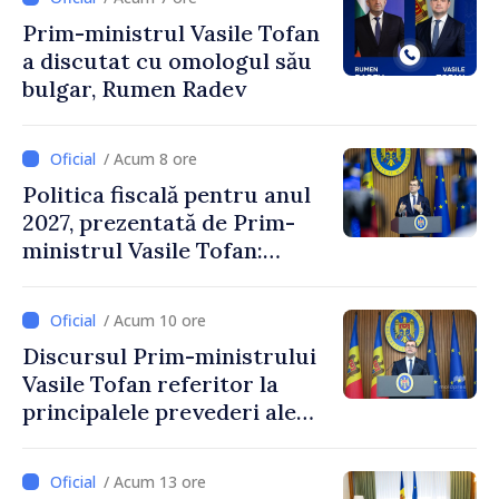
Prim-ministrul Vasile Tofan
a discutat cu omologul său
bulgar, Rumen Radev
/ Acum 8 ore
Politica fiscală pentru anul
2027, prezentată de Prim-
ministrul Vasile Tofan:
Reducerea poverii pe muncă,
stimularea investițiilor și o
/ Acum 10 ore
taxare mai echitabilă
Discursul Prim-ministrului
Vasile Tofan referitor la
principalele prevederi ale
politicii fiscale pentru anul
2027
/ Acum 13 ore