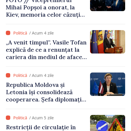
Mihai Popșoi a onorat, la
Kiev, memoria celor căzuți
pentru libertatea Ucrainei:
„Acest război trebuie să
/ Acum 4 zile
înceteze”
„A venit timpul”. Vasile Tofan
explică de ce a renunțat la
cariera din mediul de afaceri
pentru a prelua funcția de
premier. Ce crede Igor
/ Acum 4 zile
Grosu despre noul șef al
Republica Moldova și
Guvernului
Letonia își consolidează
cooperarea. Șefa diplomației
letone vine la Chișinău
/ Acum 5 zile
Restricții de circulație în