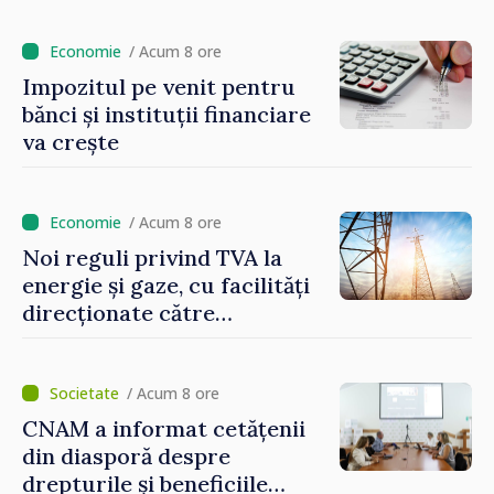
stimularea investițiilor și o
taxare mai echitabilă
/ Acum 8 ore
Impozitul pe venit pentru
bănci și instituții financiare
va crește
/ Acum 8 ore
Noi reguli privind TVA la
energie și gaze, cu facilități
direcționate către
consumatorii vulnerabili
/ Acum 8 ore
CNAM a informat cetățenii
din diasporă despre
drepturile și beneficiile