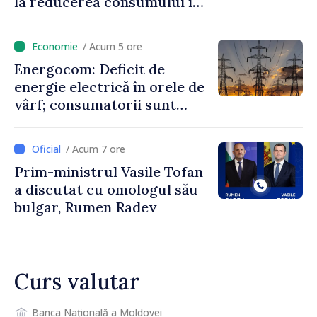
la reducerea consumului în
orele de vârf: „Doar astfel
putem menține prețurile la
/ Acum 5 ore
un nivel mai mic”
Energocom: Deficit de
energie electrică în orele de
vârf; consumatorii sunt
îndemnați să economisească
/ Acum 7 ore
Prim-ministrul Vasile Tofan
a discutat cu omologul său
bulgar, Rumen Radev
Curs valutar
Banca Națională a Moldovei