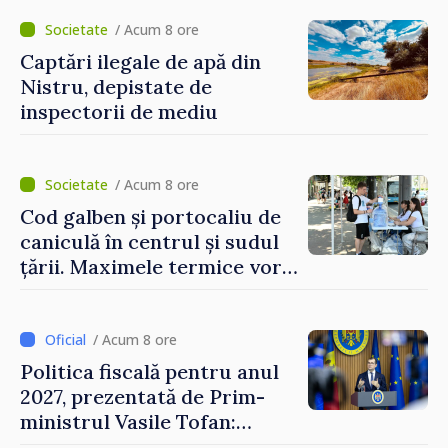
/ Acum 8 ore
Captări ilegale de apă din
Nistru, depistate de
inspectorii de mediu
/ Acum 8 ore
Cod galben și portocaliu de
caniculă în centrul și sudul
țării. Maximele termice vor
ajunge până la 37°C
/ Acum 8 ore
Politica fiscală pentru anul
2027, prezentată de Prim-
ministrul Vasile Tofan:
Reducerea poverii pe muncă,