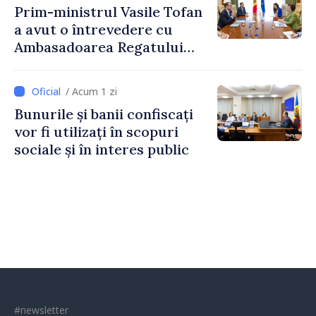
Prim-ministrul Vasile Tofan
a avut o întrevedere cu
Ambasadoarea Regatului
Unit al Marii Britanii și
Irlandei de Nord, Fern
/ Acum 1 zi
Horine
Bunurile și banii confiscați
vor fi utilizați în scopuri
sociale și în interes public
#newsletter