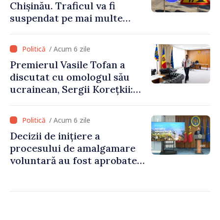
Chișinău. Traficul va fi
suspendat pe mai multe
străzi
/ Acum 6 zile
Premierul Vasile Tofan a
discutat cu omologul său
ucrainean, Sergii Korețkii:
„Statele noastre au o relație
bazată pe încredere și
/ Acum 6 zile
solidaritate, pe care vrem să
Decizii de inițiere a
o transformăm în proiecte
procesului de amalgamare
concrete”
voluntară au fost aprobate
de 85 la sută din primăriile
din țară. Alexei Buzu: „Doar
prin primării puternice
putem oferi servicii