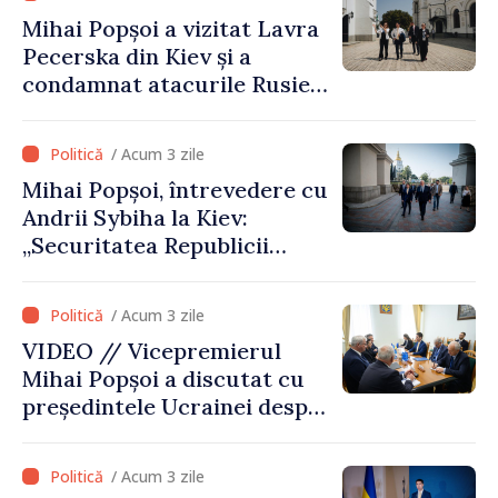
vizite a fost o eroare de
Mihai Popșoi a vizitat Lavra
evaluare și de coordonare
Pecerska din Kiev și a
instituțională”
condamnat atacurile Rusiei
asupra patrimoniului
cultural al Ucrainei
/ Acum 3 zile
Mihai Popșoi, întrevedere cu
Andrii Sybiha la Kiev:
„Securitatea Republicii
Moldova este strâns legată
de securitatea Ucrainei”
/ Acum 3 zile
VIDEO // Vicepremierul
Mihai Popșoi a discutat cu
președintele Ucrainei despre
gestionarea situației
hidrologice din bazinul
/ Acum 3 zile
râului Nistru și proiecte