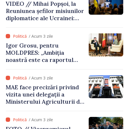
VIDEO // Mihai Popșoi, la
comune în infrastructură și
Reuniunea șefilor misiunilor
energie
diplomatice ale Ucrainei:
„Republica Moldova a făcut
alegerea. Ne-am alăturat
/ Acum 3 zile
Ucrainei”
Igor Grosu, pentru
MOLDPRES: „Ambiția
noastră este ca raportul
Comisiei Europene din acest
an să fie și mai bun”
/ Acum 3 zile
MAE face precizări privind
vizita unei delegații a
Ministerului Agriculturii din
Afganistan la Chișinău
/ Acum 3 zile
FOTO // Vicepremierul