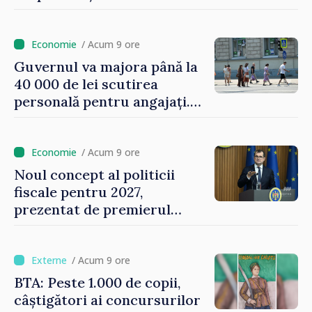
asigurării medicale
/ Acum 9 ore
Guvernul va majora până la
40 000 de lei scutirea
personală pentru angajați.
Vasile Tofan: „Aproape 800
de milioane de lei îi lăsăm
oamenilor”
/ Acum 9 ore
Noul concept al politicii
fiscale pentru 2027,
prezentat de premierul
Vasile Tofan: „Taxăm mai
puțin munca, stimulăm
investițiile, taxăm viciile și
/ Acum 9 ore
echilibrăm taxarea
BTA: Peste 1.000 de copii,
consumului”
câștigători ai concursurilor