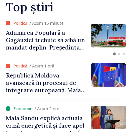
calitative și infrastructură
Top știri
modernizată”
/ Acum 55 minute
Linia electrică de 330 kV
Bălți–Dnestrovsk, grav
avariată în urma
calamităților naturale
/ Acum 1 oră
Republica Moldova
avansează în procesul de
integrare europeană. Maia
Sandu: „Nu ne blochează
niciun stat”
/ Acum 2 ore
Maia Sandu explică actuala
criză energetică și face apel