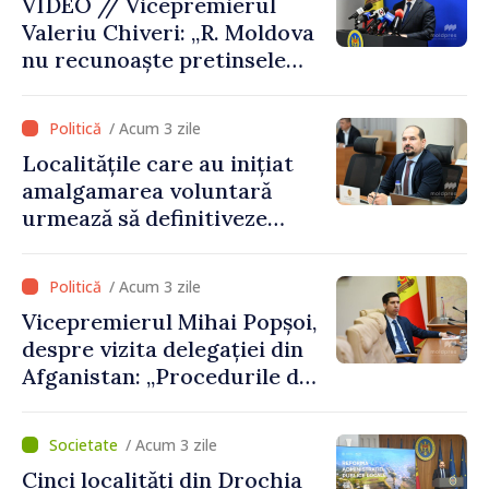
VIDEO // Vicepremierul
Valeriu Chiveri: „R. Moldova
nu recunoaște pretinsele
acte de privatizare realizate
de structurile de la Tiraspol
/ Acum 3 zile
în raioanele de est”
Localitățile care au inițiat
amalgamarea voluntară
urmează să definitiveze
procedurile necesare pe
parcursul lunii august
/ Acum 3 zile
Vicepremierul Mihai Popșoi,
despre vizita delegației din
Afganistan: „Procedurile de
acordare a vizelor au fost
respectate întocmai. Nu s-
/ Acum 3 zile
au constatat încălcări ale
Cinci localități din Drochia
prevederilor legale”