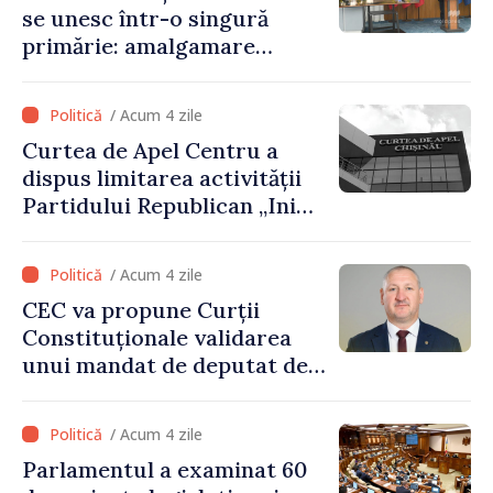
se unesc într-o singură
primărie: amalgamare
voluntară susținută cu
stimulente de peste 28 de
/ Acum 4 zile
milioane de lei oferite de
Curtea de Apel Centru a
Guvern
dispus limitarea activității
Partidului Republican „Inima
Moldovei” pentru 12 luni
/ Acum 4 zile
CEC va propune Curții
Constituționale validarea
unui mandat de deputat de
pe lista PAS
/ Acum 4 zile
Parlamentul a examinat 60