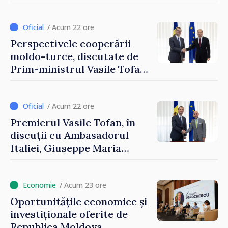
securizarea frontierei și
integrarea europeană.
Reuniune la Moghiliov-
/ Acum 22 ore
Podolsk
Perspectivele cooperării
moldo-turce, discutate de
Prim-ministrul Vasile Tofan
și Ambasadorul Turciei,
Uygar Mustafa Sertel
/ Acum 22 ore
Premierul Vasile Tofan, în
discuții cu Ambasadorul
Italiei, Giuseppe Maria
Perricone
/ Acum 23 ore
Oportunitățile economice și
investiționale oferite de
Republica Moldova,