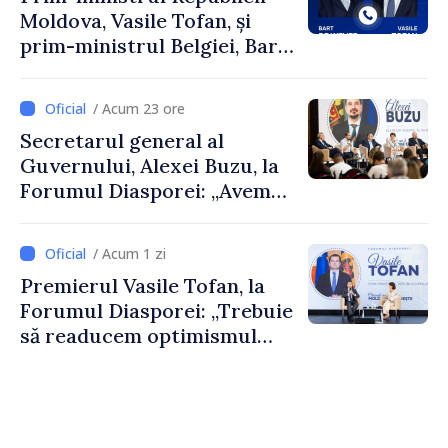
Moldova, Vasile Tofan, și
prim-ministrul Belgiei, Bart
De Wever, au discutat
despre parcursul european
/ Acum 23 ore
al Republicii Moldova.
Secretarul general al
Guvernului, Alexei Buzu, la
Forumul Diasporei: „Avem
nevoie de fiecare dintre
dumneavoastră pentru a
/ Acum 1 zi
construi comunități mai
Premierul Vasile Tofan, la
puternice”
Forumul Diasporei: „Trebuie
să readucem optimismul
oamenilor și încrederea că
Republica Moldova merge în
direcția corectă”