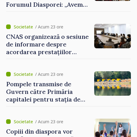
Forumul Diasporei: „Avem
nevoie de fiecare dintre
dumneavoastră pentru a
construi comunități mai
/ Acum 23 ore
puternice”
CNAS organizează o sesiune
de informare despre
acordarea prestațiilor
sociale și serviciile
electronice. Cetățenii,
invitați să se înscrie la
/ Acum 23 ore
eveniment
Pompele transmise de
Guvern către Primăria
capitalei pentru stația de
captarea a apei de la Vadul
lui Vodă au fost instalate și
puse în funcțiune
/ Acum 23 ore
Copiii din diaspora vor