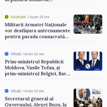
prezentate de vicepremierul
Eugeniu Osmochescu, la
Forumul Diasporei
/ Acum 23 ore
Militarii Armatei Naționale
vor desfășura antrenamente
pentru parada consacrată
Zilei Independenței
/ Acum 23 ore
Prim-ministrul Republicii
Moldova, Vasile Tofan, și
prim-ministrul Belgiei, Bart
De Wever, au discutat
despre parcursul european
al Republicii Moldova.
/ Acum 23 ore
Secretarul general al
Guvernului, Alexei Buzu, la