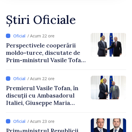
Știri Oficiale
/ Acum 22 ore
Perspectivele cooperării
moldo-turce, discutate de
Prim-ministrul Vasile Tofan
și Ambasadorul Turciei,
Uygar Mustafa Sertel
/ Acum 22 ore
Premierul Vasile Tofan, în
discuții cu Ambasadorul
Italiei, Giuseppe Maria
Perricone
/ Acum 23 ore
Prim-ministrul Republicii