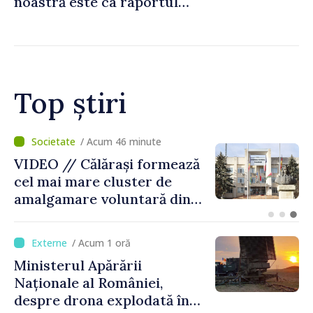
noastră este ca raportul
Comisiei Europene din acest
an să fie și mai bun”
Top știri
/ Acum 2 minute
BTA: Tendința de scădere a
nivelului Dunării se menține,
iar situația hidrologică
rămâne dificilă
/ Acum 1 oră
Ministerul Apărării
Naționale al României,
despre drona explodată în