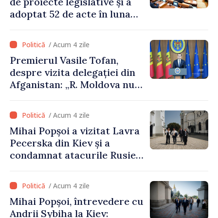
de proiecte legislative și a
adoptat 52 de acte în luna
iulie
/ Acum 4 zile
Premierul Vasile Tofan,
despre vizita delegației din
Afganistan: „R. Moldova nu
recunoaște guvernarea
talibană. Aprobarea acestei
/ Acum 4 zile
vizite a fost o eroare de
Mihai Popșoi a vizitat Lavra
evaluare și de coordonare
Pecerska din Kiev și a
instituțională”
condamnat atacurile Rusiei
asupra patrimoniului
cultural al Ucrainei
/ Acum 4 zile
Mihai Popșoi, întrevedere cu
Andrii Sybiha la Kiev: