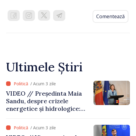
Comentează
Ultimele Știri
/ Acum 3 zile
VIDEO // Președinta Maia
Sandu, despre crizele
energetice și hidrologice:
„Guvernul va face tot
posibilul pentru a atenua
/ Acum 3 zile
consecințele”