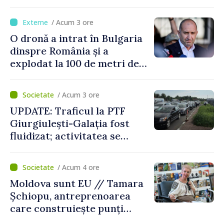
Bulgaria: „Radarele noastre
nu au detectat niciun
/ Acum 3 ore
vehicul aerian”
O dronă a intrat în Bulgaria
dinspre România și a
explodat la 100 de metri de
graniță
/ Acum 3 ore
UPDATE: Traficul la PTF
Giurgiulești-Galația fost
fluidizat; activitatea se
desfășoară în condiții
normale
/ Acum 4 ore
Moldova sunt EU // Tamara
Șchiopu, antreprenoarea
care construiește punți
între Marea Britanie și