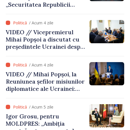
„Securitatea Republicii
Moldova este strâns legată
de securitatea Ucrainei”
/ Acum 4 zile
VIDEO // Vicepremierul
Mihai Popșoi a discutat cu
președintele Ucrainei despre
gestionarea situației
hidrologice din bazinul
/ Acum 4 zile
râului Nistru și proiecte
VIDEO // Mihai Popșoi, la
comune în infrastructură și
Reuniunea șefilor misiunilor
energie
diplomatice ale Ucrainei:
„Republica Moldova a făcut
alegerea. Ne-am alăturat
/ Acum 5 zile
Ucrainei”
Igor Grosu, pentru
MOLDPRES: „Ambiția