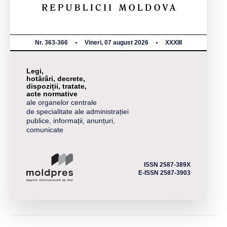
Nr. 363-366
Vineri, 07 august 2026
XXXIII
Legi,
hotărâri, decrete,
dispoziții, tratate,
acte normative
ale organelor centrale
de specialitate ale administrației
publice, informații, anunțuri,
comunicate
ISSN 2587-389X
E-ISSN 2587-3903