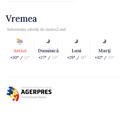
Vremea
Informația oferită de
meteo2.md
Astăzi
Duminică
Luni
Marţi
+30° /
22°
+27° /
20°
+29° /
18°
+32° /
20°