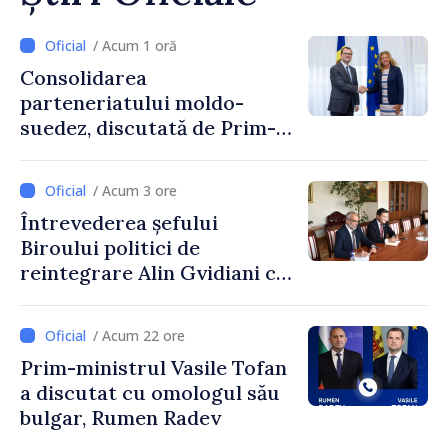
/ Acum 1 oră
Consolidarea
parteneriatului moldo-
suedez, discutată de Prim-
ministrul Vasile Tofan și
Ambasadoarea Suediei,
/ Acum 3 ore
Petra Lärke
Întrevederea șefului
Biroului politici de
reintegrare Alin Gvidiani cu
reprezentanții Misiunii
Comitetului Internațional al
/ Acum 22 ore
Crucii Roșii în Moldova
Prim-ministrul Vasile Tofan
a discutat cu omologul său
bulgar, Rumen Radev