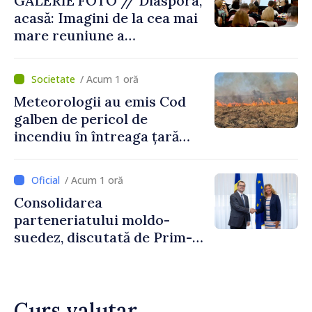
GALERIE FOTO // Diaspora,
acasă: Imagini de la cea mai
mare reuniune a
moldovenilor de peste
hotare
/ Acum 1 oră
Meteorologii au emis Cod
galben de pericol de
incendiu în întreaga țară
până pe 14 august
/ Acum 1 oră
Consolidarea
parteneriatului moldo-
suedez, discutată de Prim-
ministrul Vasile Tofan și
Ambasadoarea Suediei,
Petra Lärke
Curs valutar