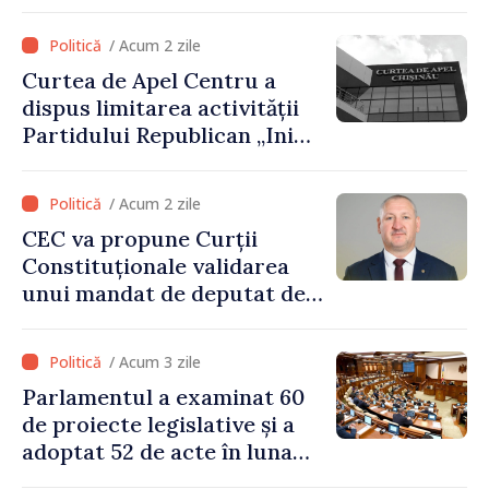
voluntară susținută cu
stimulente de peste 28 de
/ Acum 2 zile
milioane de lei oferite de
Curtea de Apel Centru a
Guvern
dispus limitarea activității
Partidului Republican „Inima
Moldovei” pentru 12 luni
/ Acum 2 zile
CEC va propune Curții
Constituționale validarea
unui mandat de deputat de
pe lista PAS
/ Acum 3 zile
Parlamentul a examinat 60
de proiecte legislative și a
adoptat 52 de acte în luna
iulie