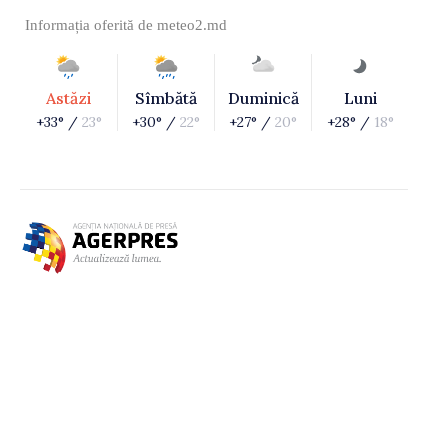
Informația oferită de
meteo2.md
Astăzi
Sîmbătă
Duminică
Luni
+33° /
23°
+30° /
22°
+27° /
20°
+28° /
18°