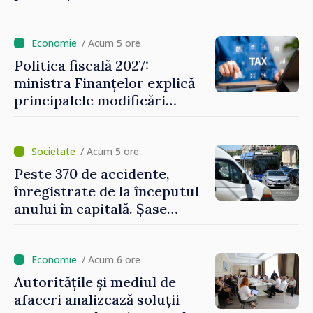
/ Acum 5 ore
Politica fiscală 2027:
ministra Finanțelor explică
principalele modificări
privind impozitul pe
bunurile imobiliare, taxele
locale și rutiere
/ Acum 5 ore
Peste 370 de accidente,
înregistrate de la începutul
anului în capitală. Șase
persoane și-au pierdut viața
/ Acum 6 ore
Autoritățile și mediul de
afaceri analizează soluții