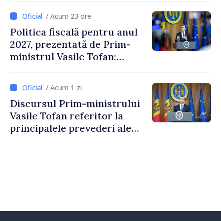
/ Acum 23 ore
Politica fiscală pentru anul
2027, prezentată de Prim-
ministrul Vasile Tofan:
Reducerea poverii pe muncă,
stimularea investițiilor și o
/ Acum 1 zi
taxare mai echitabilă
Discursul Prim-ministrului
Vasile Tofan referitor la
principalele prevederi ale
politicii fiscale pentru anul
2027