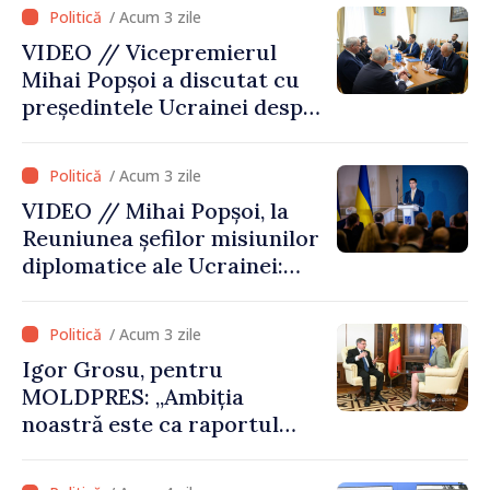
de securitatea Ucrainei”
/ Acum 3 zile
VIDEO // Vicepremierul
Mihai Popșoi a discutat cu
președintele Ucrainei despre
gestionarea situației
hidrologice din bazinul
/ Acum 3 zile
râului Nistru și proiecte
VIDEO // Mihai Popșoi, la
comune în infrastructură și
Reuniunea șefilor misiunilor
energie
diplomatice ale Ucrainei:
„Republica Moldova a făcut
alegerea. Ne-am alăturat
/ Acum 3 zile
Ucrainei”
Igor Grosu, pentru
MOLDPRES: „Ambiția
noastră este ca raportul
Comisiei Europene din acest
an să fie și mai bun”