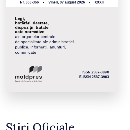
Nr. 363-366
Vineri, 07 august 2026
XXXIII
Legi,
hotărâri, decrete,
dispoziții, tratate,
acte normative
ale organelor centrale
de specialitate ale administrației
publice, informații, anunțuri,
comunicate
ISSN 2587-389X
E-ISSN 2587-3903
Știri Oficiale