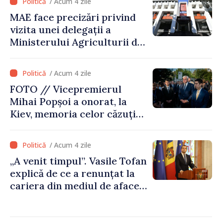
/ Acum 4 zile
MAE face precizări privind
vizita unei delegații a
Ministerului Agriculturii din
Afganistan la Chișinău
/ Acum 4 zile
FOTO // Vicepremierul
Mihai Popșoi a onorat, la
Kiev, memoria celor căzuți
pentru libertatea Ucrainei:
„Acest război trebuie să
/ Acum 4 zile
înceteze”
„A venit timpul”. Vasile Tofan
explică de ce a renunțat la
cariera din mediul de afaceri
pentru a prelua funcția de
premier. Ce crede Igor