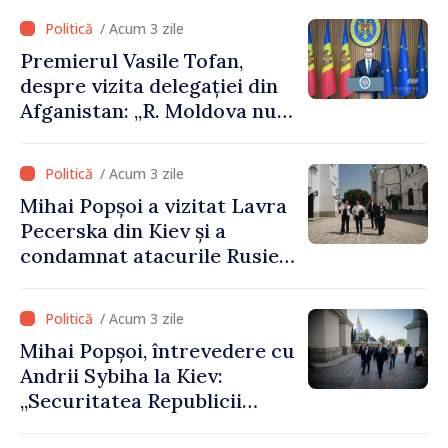
/ Acum 3 zile
Premierul Vasile Tofan,
despre vizita delegației din
Afganistan: „R. Moldova nu
recunoaște guvernarea
talibană. Aprobarea acestei
/ Acum 3 zile
vizite a fost o eroare de
Mihai Popșoi a vizitat Lavra
evaluare și de coordonare
Pecerska din Kiev și a
instituțională”
condamnat atacurile Rusiei
asupra patrimoniului
cultural al Ucrainei
/ Acum 3 zile
Mihai Popșoi, întrevedere cu
Andrii Sybiha la Kiev:
„Securitatea Republicii
Moldova este strâns legată