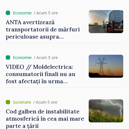
/ Acum 5 ore
ANTA avertizează
transportatorii de mărfuri
periculoase asupra
riscurilor sporite pe timp de
caniculă
/ Acum 5 ore
VIDEO // Moldelectrica:
consumatorii finali nu au
fost afectați în urma
avarierii Liniei Bălți–
Dnestrovsk. Lucrările de
reparație vor fi efectuate în
/ Acum 5 ore
regim prioritar
Cod galben de instabilitate
atmosferică în cea mai mare
parte a țării