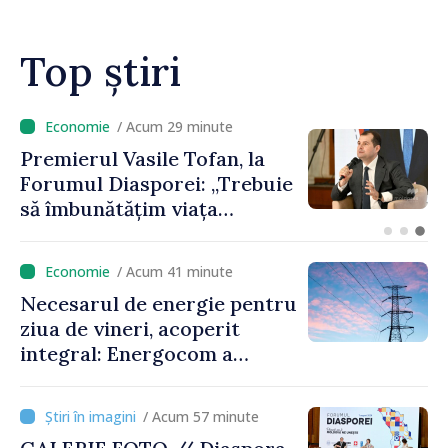
Grosu despre noul șef al
Guvernului
Top știri
/ Acum 12 minute
Un specialist din diaspora își
propune să revină în
Republica Moldova pentru a
contribui la dezvoltarea
registrului naval național
/ Acum 41 minute
Necesarul de energie pentru
ziua de vineri, acoperit
integral: Energocom a
rezervat volumele
/ Acum 57 minute