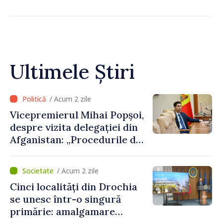
Ultimele Știri
/ Acum 2 zile
Vicepremierul Mihai Popșoi,
despre vizita delegației din
Afganistan: „Procedurile de
acordare a vizelor au fost
respectate întocmai. Nu s-
/ Acum 2 zile
au constatat încălcări ale
Cinci localități din Drochia
prevederilor legale”
se unesc într-o singură
primărie: amalgamare