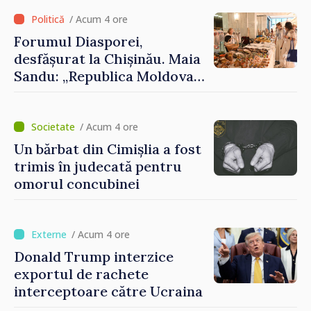
Comitetului Internațional al
Crucii Roșii în Moldova
/ Acum 4 ore
Forumul Diasporei,
desfășurat la Chișinău. Maia
Sandu: „Republica Moldova
avansează cu viteză spre UE,
iar diaspora poate juca un
rol important în promovarea
/ Acum 4 ore
și susținerea acestui
Un bărbat din Cimișlia a fost
parcurs”
trimis în judecată pentru
omorul concubinei
/ Acum 4 ore
Donald Trump interzice
exportul de rachete
interceptoare către Ucraina