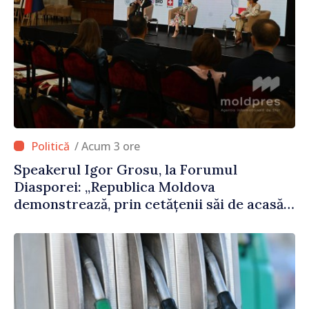
/ Acum 3 ore
Speakerul Igor Grosu, la Forumul
Diasporei: „Republica Moldova
demonstrează, prin cetățenii săi de acasă
și de peste hotare, că merită să devină
parte a marii familii europene”