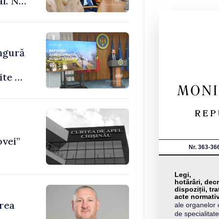
ai. Nu
le”
ingură
ite de
ovei”
Nr. 363-36
Legi,
hotărâri, decr
dispoziții, tra
acte normati
area
ale organelor 
de specialitate