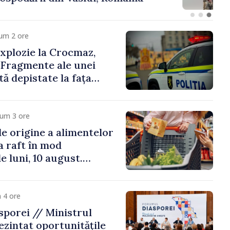
um 2 ore
xplozie la Crocmaz,
 Fragmente ale unei
ă depistate la fața
cum 3 ore
e origine a alimentelor
la raft în mod
e luni, 10 august.
 riscă amenzi de zeci
de lei
 4 ore
porei // Ministrul
ezintat oportunitățile