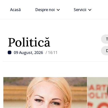
Acasă
Despre noi
Servicii
Politică
D
09 August, 2026
/ 16:11
/ Acum 1 oră
Trafic intens la postul 
Moghilev-Podolsk, pe se
ieșire din Republica Mo