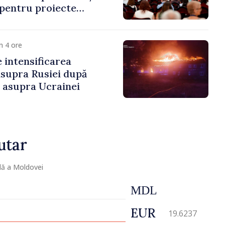
 pentru proiecte
mobilitatea artiștilor
m 4 ore
e intensificarea
asupra Rusiei după
i asupra Ucrainei
utar
lă a Moldovei
MDL
EUR
19.6237