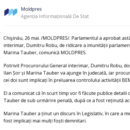
Moldpres
Agenția Informațională De Stat
Chişinău, 26 mai. /MOLDPRES/. Parlamentul a aprobat astăz
interimar, Dumitru Robu, de ridicare a imunității parlamen
Marina Tauber, comunică MOLDPRES.
Potrivit Procurorului General interimar, Dumitru Robu, dosa
Ilan Șor și Marina Tauber va ajunge în judecată, iar procu
cei doi sunt implicați în preluarea controlului activității B
El a comunicat că în scurt timp vor fi făcute publice detali
Tauber de sub urmărire penală, după ce a fost reținută acu
Marina Tauber a ținut un discurs în Legislativ, în care a me
fost implicați mai mulți foști demnitari.