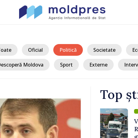
Toate
Oficial
Politică
Societate
Ec
escoperă Moldova
Sport
Externe
Interv
Top șt
/ Ac
vamal Otaci-
VIDEO // Un 
nsul de
Republica Mo
ldova
gospodării d