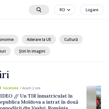
RO
Logare
onomie
Aderare la UE
Cultură
iuri
Știri în imagini
iri
um 2 ore
TIR înmatriculat în
ldova a intrat în două
in Vaslui, România