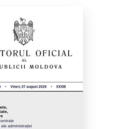
6
Vineri, 07 august 2026
XXXIII
ete,
tate,
ve
centrale
 ale administrației