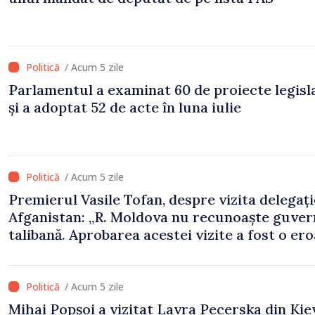
/ Acum 5 zile
Parlamentul a examinat 60 de proiecte legisl
și a adoptat 52 de acte în luna iulie
/ Acum 5 zile
Premierul Vasile Tofan, despre vizita delegați
Afganistan: „R. Moldova nu recunoaște guve
talibană. Aprobarea acestei vizite a fost o er
de evaluare și de coordonare instituțională”
/ Acum 5 zile
Mihai Popșoi a vizitat Lavra Pecerska din Kiev