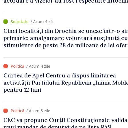
acordare a vizelor au fost respectate întocm
s-au constatat încălcări ale prevederilor lega
/ Acum 4 zile
Cinci localități din Drochia se unesc într-o s
primărie: amalgamare voluntară susținută cu
stimulente de peste 28 de milioane de lei ofer
Guvern
/ Acum 4 zile
Curtea de Apel Centru a dispus limitarea
activității Partidului Republican „Inima Mold
pentru 12 luni
/ Acum 5 zile
CEC va propune Curții Constituționale valid
unui mandat de deputat de pe lista PAS