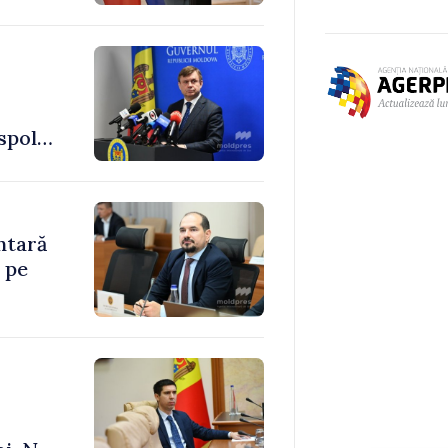
spol
ntară
 pe