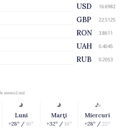
USD
16.6982
GBP
22.5125
RON
3.8611
UAH
0.4045
RUB
0.2053
 de
meteo2.md
Luni
Marţi
Miercuri
+28° /
16°
+32° /
16°
+28° /
22°