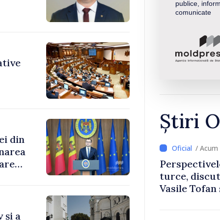
publice, inform
comunicate
ative
Știri O
ei din
/ Acum 
rnarea
oare
Perspectivel
turce, discu
Vasile Tofan
Uygar Musta
 și a