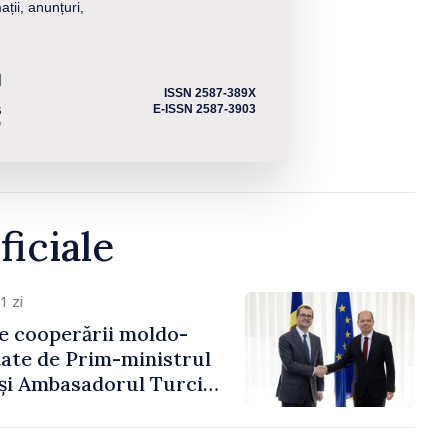
ații, anunțuri,
ISSN 2587-389X
E-ISSN 2587-3903
ficiale
1 zi
e cooperării moldo-
tate de Prim-ministrul
 și Ambasadorul Turciei,
fa Sertel