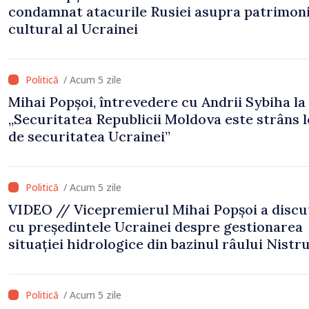
condamnat atacurile Rusiei asupra patrimoni
cultural al Ucrainei
/ Acum 5 zile
Mihai Popșoi, întrevedere cu Andrii Sybiha la 
„Securitatea Republicii Moldova este strâns 
de securitatea Ucrainei”
/ Acum 5 zile
VIDEO // Vicepremierul Mihai Popșoi a discu
cu președintele Ucrainei despre gestionarea
situației hidrologice din bazinul râului Nistru
proiecte comune în infrastructură și energie
/ Acum 5 zile