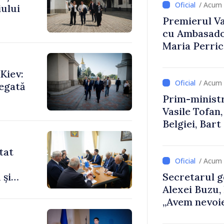
/ Acum 
ului
Premierul Vas
cu Ambasador
Maria Perri
Kiev:
/ Acum 
legată
Prim-ministr
Vasile Tofan,
Belgiei, Bar
despre parcu
Republicii M
tat
/ Acum 
 și
Secretarul g
Alexei Buzu,
„Avem nevoie
dumneavoast