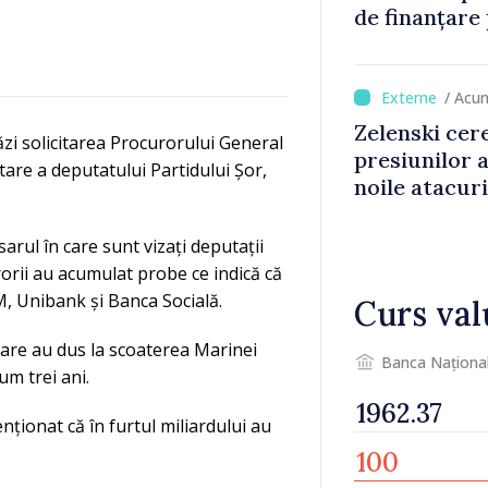
de finanțare
culturale și 
/ Acu
Zelenski cer
i solicitarea Procurorului General
presiunilor 
tare a deputatului Partidului Șor,
noile atacur
rul în care sunt vizați deputații
rorii au acumulat probe ce indică că
EM, Unibank și Banca Socială.
Curs val
i care au dus la scoaterea Marinei
Banca Naționa
m trei ani.
nționat că în furtul miliardului au