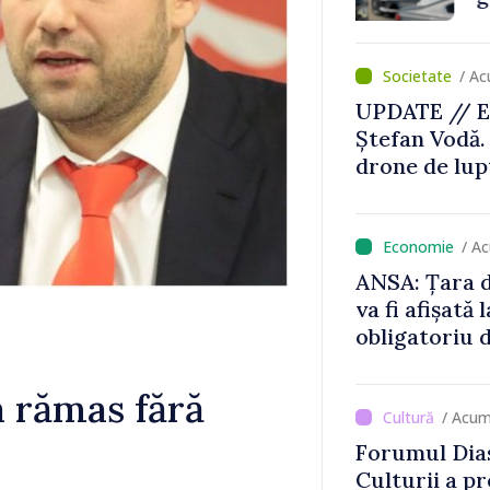
/ Ac
UPDATE // E
Ștefan Vodă.
drone de lupt
locului
/ A
ANSA: Țara d
va fi afișată 
obligatoriu d
Comercianții
de mii de lei 
 rămas fără
/ Acum
Forumul Dias
Culturii a pr