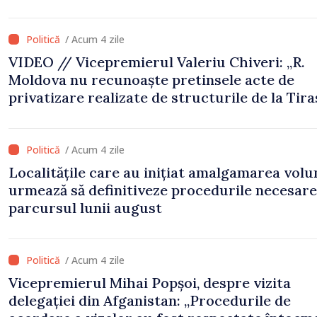
/ Acum 4 zile
VIDEO // Vicepremierul Valeriu Chiveri: „R.
Moldova nu recunoaște pretinsele acte de
privatizare realizate de structurile de la Tira
în raioanele de est”
/ Acum 4 zile
Localitățile care au inițiat amalgamarea volu
urmează să definitiveze procedurile necesare
parcursul lunii august
/ Acum 4 zile
Vicepremierul Mihai Popșoi, despre vizita
delegației din Afganistan: „Procedurile de