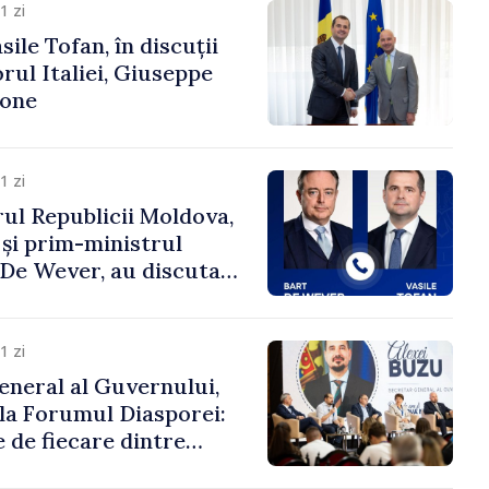
1 zi
ile Tofan, în discuții
ul Italiei, Giuseppe
cone
1 zi
ul Republicii Moldova,
 și prim-ministrul
t De Wever, au discutat
rsul european al
oldova.
1 zi
eneral al Guvernului,
 la Forumul Diasporei:
 de fiecare dintre
ră pentru a construi