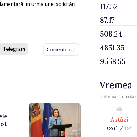
lamentară, în urma unei solicitări
Telegram
Comentează
Vremea
Informația oferită
ele
Astăzi
tot
+26° /
19°