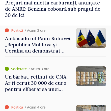
Prețuri mai mici la carburanți, anunțate
de ANRE: Benzina coboară sub pragul de
30 de lei
/ Acum 3 ore
Ambasadorul Paun Rohovei:
„Republica Moldova și
Ucraina au demonstrat
performanțe fără precedent
în procesul de integrare
europeană”
/ Acum 3 ore
Un bărbat, reținut de CNA.
Ar fi cerut 30 000 de euro
pentru eliberarea unei
persoane condamnate
/ Acum 4 ore