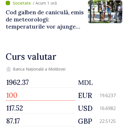
/ Acum 1 oră
Cod galben de caniculă, emis
de meteorologi:
temperaturile vor ajunge
până la +35 de grade Celsius
Curs valutar
Banca Națională a Moldovei
MDL
EUR
19.6237
USD
16.6982
GBP
22.5125