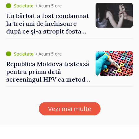
/ Acum 5 ore
Un bărbat a fost condamnat
la trei ani de închisoare
după ce și-a stropit fosta
soție cu acid sulfuric
/ Acum 5 ore
Republica Moldova testează
pentru prima dată
screeningul HPV ca metodă
primară pentru depistarea
cancerului de col uterin
Vezi mai multe