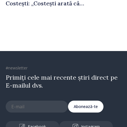
Costești: „Costești arată cât
de mult poate face o
comunitate atunci când
există inițiativă, muncă și
spirit antreprenorial”
#newsletter
Primiți cele mai recente știri direct pe
E-mailul dvs.
Abonează-te
Facebook
Instagram