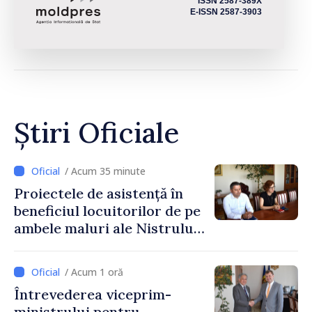
ISSN 2587-389X
E-ISSN 2587-3903
Știri Oficiale
/ Acum 35 minute
Proiectele de asistență în
beneficiul locuitorilor de pe
ambele maluri ale Nistrului
discutate la întrevederea
viceprim-ministrului cu
/ Acum 1 oră
reprezentanta rezidentă a
Întrevederea viceprim-
PNUD în Republica Moldova,
ministrului pentru