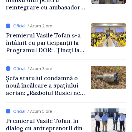
Daniela Gasparikova
reintegrare cu ambasadorul
Japoniei în Republica
Moldova
/ Acum 2 ore
Premierul Vasile Tofan s-a
întâlnit cu participanții la
Programul DOR: „Țineți la
rădăcinile voastre și nu vă
feriți de încercări și greșeli –
/ Acum 3 ore
doar astfel puteți reuși”
Șefa statului condamnă o
nouă încălcare a spațiului
aerian: „Războiul Rusiei ne
afectează direct”
/ Acum 5 ore
Premierul Vasile Tofan, în
dialog cu antreprenorii din