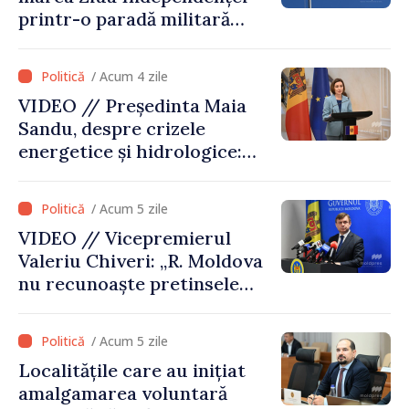
printr-o paradă militară
solemnă. Maia Sandu:
„Evenimentul reflectă
/ Acum 4 zile
eforturile pentru
VIDEO // Președinta Maia
consolidarea capacităților
Sandu, despre crizele
de apărare”
energetice și hidrologice:
„Guvernul va face tot
posibilul pentru a atenua
/ Acum 5 zile
consecințele”
VIDEO // Vicepremierul
Valeriu Chiveri: „R. Moldova
nu recunoaște pretinsele
acte de privatizare realizate
de structurile de la Tiraspol
/ Acum 5 zile
în raioanele de est”
Localitățile care au inițiat
amalgamarea voluntară