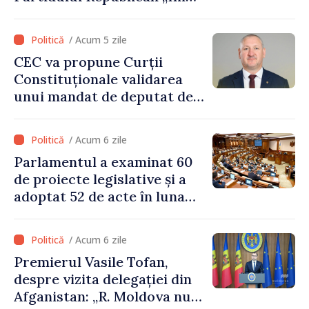
Moldovei” pentru 12 luni
/ Acum 5 zile
CEC va propune Curții
Constituționale validarea
unui mandat de deputat de
pe lista PAS
/ Acum 6 zile
Parlamentul a examinat 60
de proiecte legislative și a
adoptat 52 de acte în luna
iulie
/ Acum 6 zile
Premierul Vasile Tofan,
despre vizita delegației din
Afganistan: „R. Moldova nu