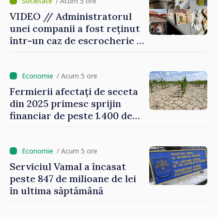
suntem rezistenți și știm să
/ Acum 5 ore
ne punctăm prioritățile
VIDEO // Administratorul
pentru viitor”
unei companii a fost reținut
într-un caz de escrocherie și
insolvabilitate intenționată
de 5 milioane de lei în
domeniul agricol
/ Acum 5 ore
Fermierii afectați de seceta
din 2025 primesc sprijin
financiar de peste 1.400 de
lei pentru fiecare hectar
/ Acum 5 ore
Serviciul Vamal a încasat
peste 847 de milioane de lei
în ultima săptămână