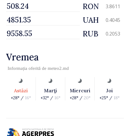
RON
3.8611
UAH
0.4045
RUB
0.2053
Vremea
Informația oferită de
meteo2.md
Astăzi
Marţi
Miercuri
Joi
+28° /
16°
+32° /
16°
+28° /
20°
+25° /
18°