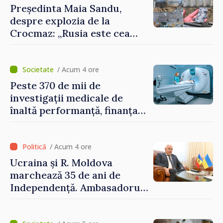
Președinta Maia Sandu,
despre explozia de la
Crocmaz: „Rusia este cea
care duce războiul de
agresiune în Ucraina și
poartă întreaga vină pentru
/ Acum 4 ore
pericolul adus la casele
Peste 370 de mii de
oamenilor noștri”
investigații medicale de
înaltă performanță, finanțate
de asigurarea obligatorie în
prima jumătate a anului
/ Acum 4 ore
Ucraina și R. Moldova
marchează 35 de ani de
Independență. Ambasadorul
Paun Rohovei: „Am
demonstrat tuturor că