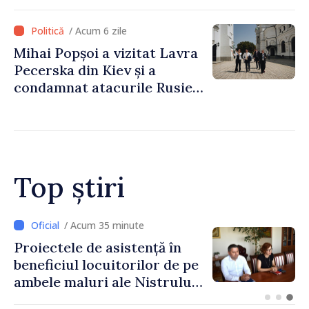
recunoaște guvernarea
talibană. Aprobarea acestei
/ Acum 6 zile
vizite a fost o eroare de
Mihai Popșoi a vizitat Lavra
evaluare și de coordonare
Pecerska din Kiev și a
instituțională”
condamnat atacurile Rusiei
asupra patrimoniului
cultural al Ucrainei
Top știri
/ Acum 13 minute
Energocom a rezervat
necesarul de electricitate
pentru astăzi: „Energia
disponibilă pe piețele