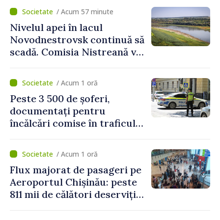
externe continuă să fie mai
/ Acum 57 minute
scumpă, în special în orele
Nivelul apei în lacul
de vârf”
Novodnestrovsk continuă să
scadă. Comisia Nistreană va
analiza situația hidrologică
/ Acum 1 oră
Peste 3 500 de șoferi,
documentați pentru
încălcări comise în traficul
rutier. Cei mai mulți au
depășit limita de viteză
/ Acum 1 oră
Flux majorat de pasageri pe
Aeroportul Chișinău: peste
811 mii de călători deserviți
în luna iulie