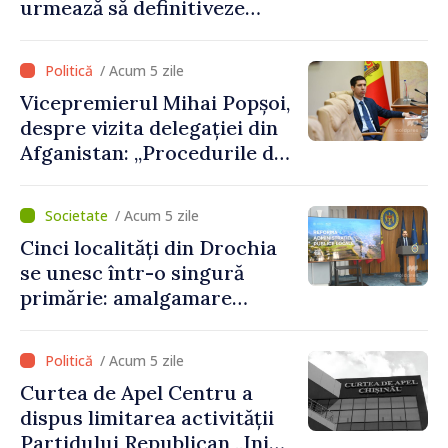
urmează să definitiveze
procedurile necesare pe
parcursul lunii august
/ Acum 5 zile
Vicepremierul Mihai Popșoi,
despre vizita delegației din
Afganistan: „Procedurile de
acordare a vizelor au fost
respectate întocmai. Nu s-
/ Acum 5 zile
au constatat încălcări ale
Cinci localități din Drochia
prevederilor legale”
se unesc într-o singură
primărie: amalgamare
voluntară susținută cu
stimulente de peste 28 de
/ Acum 5 zile
milioane de lei oferite de
Curtea de Apel Centru a
Guvern
dispus limitarea activității
Partidului Republican „Inima