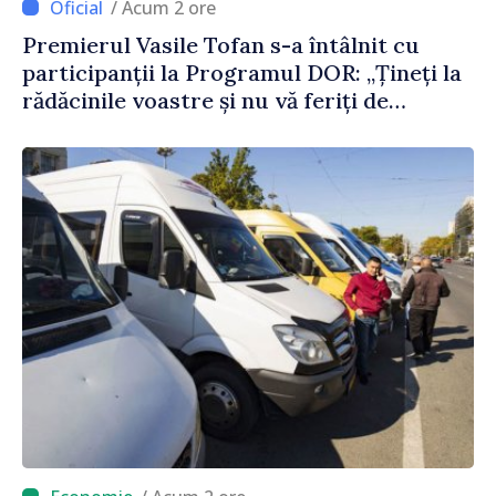
/ Acum 2 ore
Premierul Vasile Tofan s-a întâlnit cu
participanții la Programul DOR: „Țineți la
rădăcinile voastre și nu vă feriți de
încercări și greșeli – doar astfel puteți
reuși”