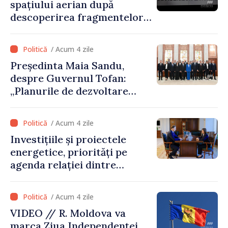
spațiului aerian după
descoperirea fragmentelor
dronei de la Văleni
/ Acum 4 zile
Președinta Maia Sandu,
despre Guvernul Tofan:
„Planurile de dezvoltare
sunt mari și ambițioase. Este
nevoie de multă energie și
/ Acum 4 zile
stabilitate pentru a reuși”
Investițiile și proiectele
energetice, priorități pe
agenda relației dintre
Moldova și SUA
/ Acum 4 zile
VIDEO // R. Moldova va
marca Ziua Independenței