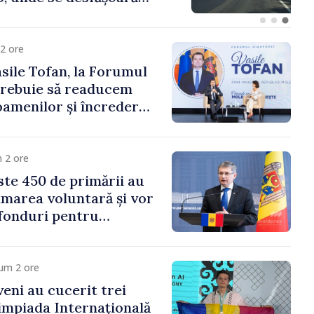
parație
2 ore
sile Tofan, la Forumul
Trebuie să readucem
amenilor și încrederea
 Moldova merge în
ectă”
 2 ore
te 450 de primării au
marea voluntară și vor
 fonduri pentru
gor Grosu: „Este
 depășim blocajele și să
ocalităților să se
um 2 ore
veni au cucerit trei
limpiada Internațională