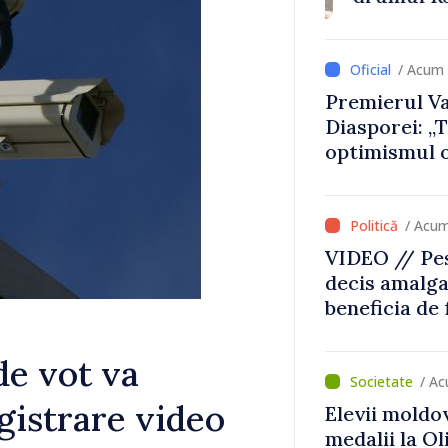
lucrări de re
/ Acum 
Premierul Va
Diasporei: „
optimismul o
că Republica
direcția cor
/ Acum
VIDEO // Pes
decis amalga
beneficia de
investiții. I
important să
de vot va
dăm o șansă l
/ Ac
dezvolte”
gistrare video
Elevii moldo
medalii la O