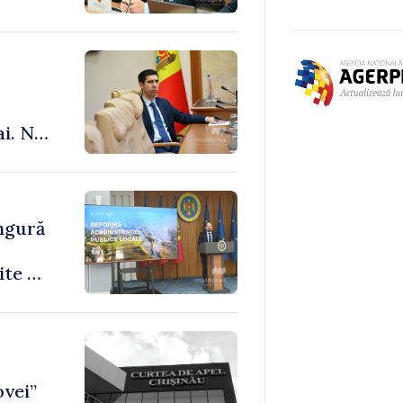
ai. Nu
le”
ingură
ite de
ovei”