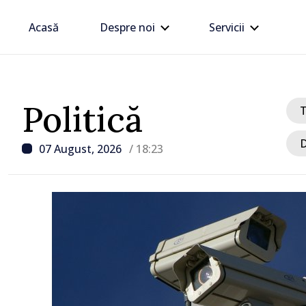
Acasă
Despre noi
Servicii
Politică
D
07 August, 2026
/ 18:23
/ Acum 1 oră
CNAS a finanțat plata
indemnizațiilor pentru f
copii și a celor pentru i