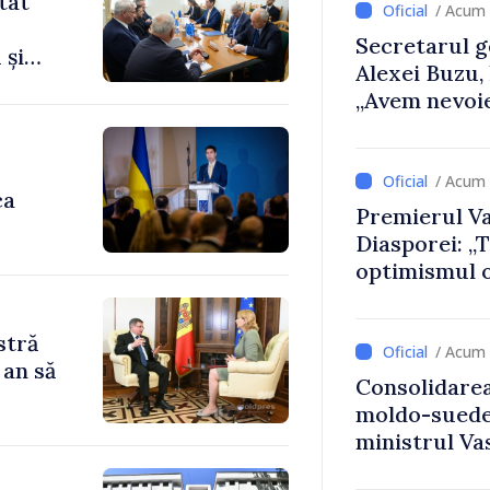
tat
/ Acum
Secretarul g
 și
Alexei Buzu,
„Avem nevoie
dumneavoast
comunități m
/ Acum 
ca
Premierul Va
Diasporei: „
optimismul o
că Republica
direcția cor
stră
/ Acum 
 an să
Consolidarea
moldo-suedez
ministrul Vas
Ambasadoare