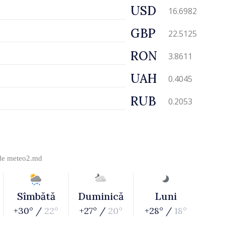
USD
16.6982
GBP
22.5125
RON
3.8611
UAH
0.4045
RUB
0.2053
 de
meteo2.md
Sîmbătă
Duminică
Luni
+30° /
22°
+27° /
20°
+28° /
18°