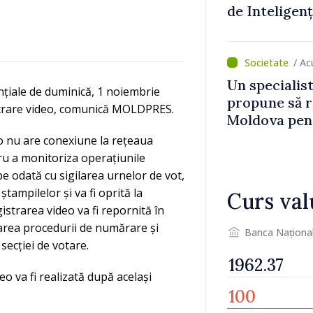
de Inteligenț
/ Ac
Un specialist
nțiale de duminică, 1 noiembrie
propune să r
gistrare video, comunică MOLDPRES.
Moldova pent
dezvoltarea 
deo nu are conexiune la rețeaua
național
ntru a monitoriza operațiunile
pe odată cu sigilarea urnelor de vot,
ștampilelor și va fi oprită la
Curs val
gistrarea video va fi repornită în
zarea procedurii de numărare și
Banca Naționa
 secției de votare.
eo va fi realizată după același