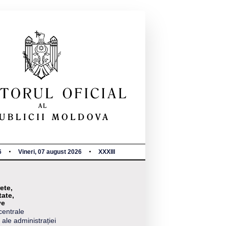
6
Vineri, 07 august 2026
XXXIII
ete,
tate,
ve
centrale
 ale administrației