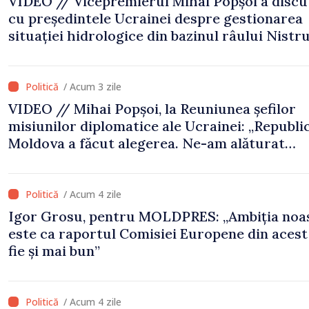
VIDEO // Vicepremierul Mihai Popșoi a discu
cu președintele Ucrainei despre gestionarea
situației hidrologice din bazinul râului Nistru
proiecte comune în infrastructură și energie
/ Acum 3 zile
VIDEO // Mihai Popșoi, la Reuniunea șefilor
misiunilor diplomatice ale Ucrainei: „Republi
Moldova a făcut alegerea. Ne-am alăturat
Ucrainei”
/ Acum 4 zile
Igor Grosu, pentru MOLDPRES: „Ambiția noa
este ca raportul Comisiei Europene din acest
fie și mai bun”
/ Acum 4 zile