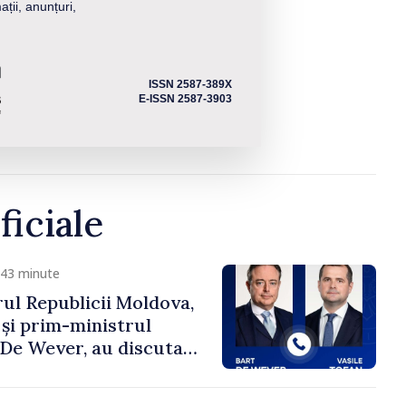
ații, anunțuri,
ISSN 2587-389X
E-ISSN 2587-3903
ficiale
 43 minute
ul Republicii Moldova,
 și prim-ministrul
t De Wever, au discutat
rsul european al
oldova.