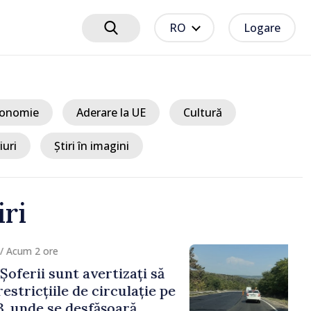
RO
Logare
onomie
Aderare la UE
Cultură
iuri
Știri în imagini
iri
um 2 ore
erii sunt avertizați să
ricțiile de circulație pe
nde se desfășoară