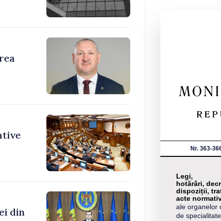
area
ative
Nr. 363-36
Legi,
hotărâri, decr
dispoziții, tra
acte normati
ale organelor 
ei din
de specialitate