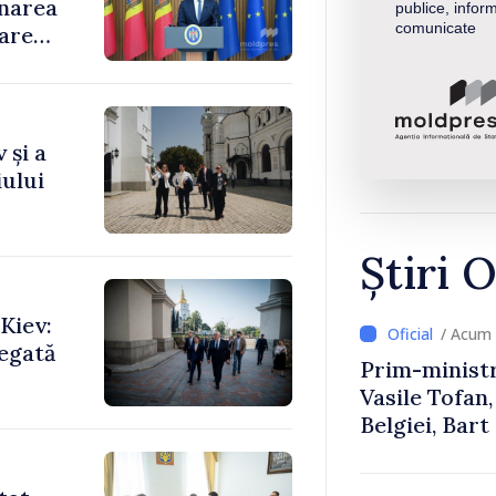
rnarea
publice, inform
comunicate
oare
 și a
ului
Știri O
Kiev:
/ Acum
legată
Prim-ministr
Vasile Tofan,
Belgiei, Bar
despre parcu
Republicii M