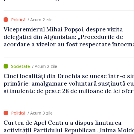
/ Acum 2 zile
Vicepremierul Mihai Popșoi, despre vizita
delegației din Afganistan: „Procedurile de
acordare a vizelor au fost respectate întocm
s-au constatat încălcări ale prevederilor lega
/ Acum 2 zile
Cinci localități din Drochia se unesc într-o s
primărie: amalgamare voluntară susținută cu
stimulente de peste 28 de milioane de lei ofer
Guvern
/ Acum 3 zile
Curtea de Apel Centru a dispus limitarea
activității Partidului Republican „Inima Mold