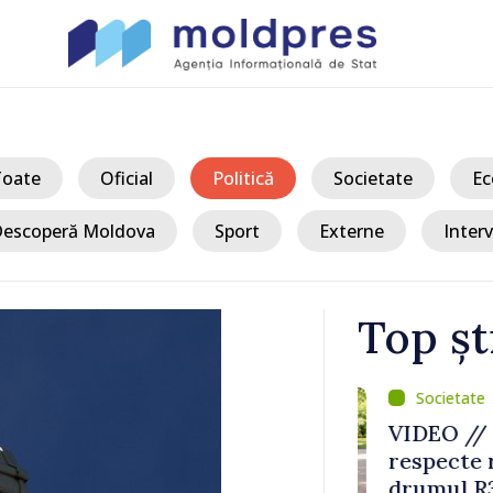
Toate
Oficial
Politică
Societate
Ec
escoperă Moldova
Sport
Externe
Interv
Top șt
/ Ac
VIDEO // Șof
amiliile cu
respecte rest
ncapacitate
drumul R3, u