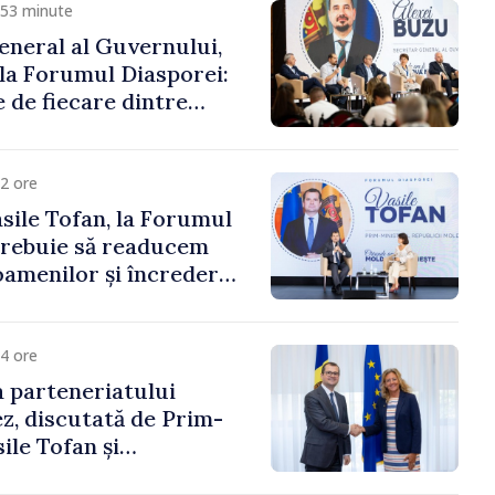
 53 minute
eneral al Guvernului,
 la Forumul Diasporei:
 de fiecare dintre
ră pentru a construi
ai puternice”
2 ore
sile Tofan, la Forumul
Trebuie să readucem
amenilor și încrederea
 Moldova merge în
ectă”
4 ore
 parteneriatului
, discutată de Prim-
ile Tofan și
a Suediei, Petra Lärke