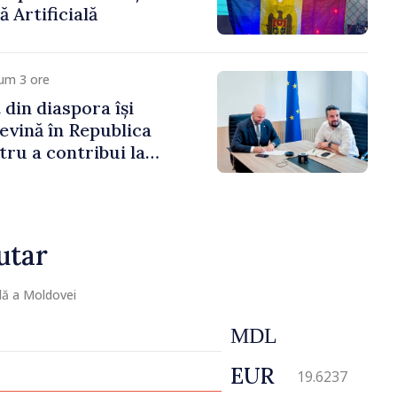
ă Artificială
um 3 ore
 din diaspora își
evină în Republica
ru a contribui la
registrului naval
utar
lă a Moldovei
MDL
EUR
19.6237