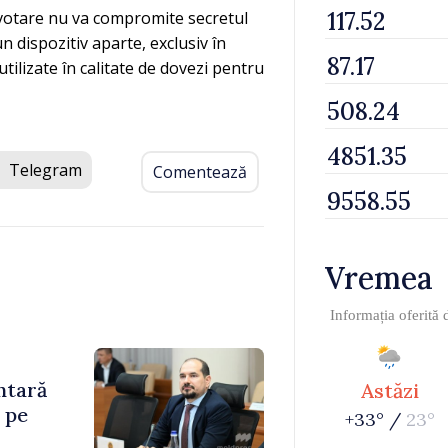
 votare nu va compromite secretul
un dispozitiv aparte, exclusiv în
utilizate în calitate de dovezi pentru
Telegram
Comentează
Vremea
Informația oferită
ntară
Astăzi
 pe
+33° /
23°