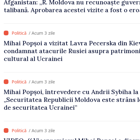
Afganistan: „R. Moldova nu recunoaște guve
talibană. Aprobarea acestei vizite a fost o er
de evaluare și de coordonare instituțională”
/ Acum 3 zile
Mihai Popșoi a vizitat Lavra Pecerska din Kiev
condamnat atacurile Rusiei asupra patrimoni
cultural al Ucrainei
/ Acum 3 zile
Mihai Popșoi, întrevedere cu Andrii Sybiha la 
„Securitatea Republicii Moldova este strâns 
de securitatea Ucrainei”
/ Acum 3 zile