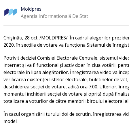
Moldpres
Agenția Informațională De Stat
Chişinău, 28 oct. /MOLDPRES/. În cadrul alegerilor prezide
2020, în secțiile de votare va funcționa Sistemul de înre
Potrivit deciziei Comisiei Electorale Centrale, sistemul vi
internet și va fi funcțional și activ doar în ziua votării, pe
electorale în lipsa alegătorilor. Înregistrarea video va înce
verificarea existenței listelor electorale, buletinelor de vot, 
deschiderea secției de votare, adică ora 7:00. Ulterior, înre
momentul închiderii secției de votare și oprită după finali
totalizare a voturilor de către membrii biroului electoral al
În cazul organizării turului doi de scrutin, înregistrarea vid
model.