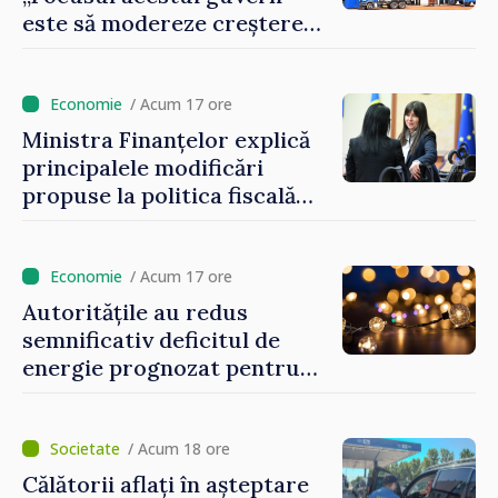
este să modereze creșterea
prețurilor la imobiliare”
/ Acum 17 ore
Ministra Finanțelor explică
principalele modificări
propuse la politica fiscală
2027 privind impozitul pe
venit
/ Acum 17 ore
Autoritățile au redus
semnificativ deficitul de
energie prognozat pentru
astăzi
/ Acum 18 ore
Călătorii aflați în așteptare