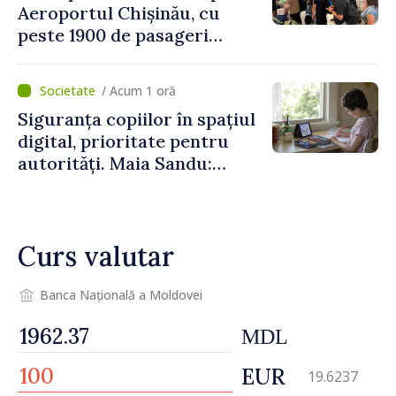
Aeroportul Chișinău, cu
peste 1900 de pasageri
deserviți pe oră în perioada
de vârf a concediilor
/ Acum 1 oră
Siguranța copiilor în spațiul
digital, prioritate pentru
autorități. Maia Sandu:
„Trebuie să creăm
mecanisme care să-i
protejeze”
Curs valutar
Banca Națională a Moldovei
MDL
EUR
19.6237