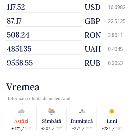
USD
16.6982
GBP
22.5125
RON
3.8611
UAH
0.4045
RUB
0.2053
Vremea
Informația oferită de
meteo2.md
Astăzi
Sîmbătă
Duminică
Luni
+32° /
23°
+30° /
22°
+27° /
21°
+28° /
18°