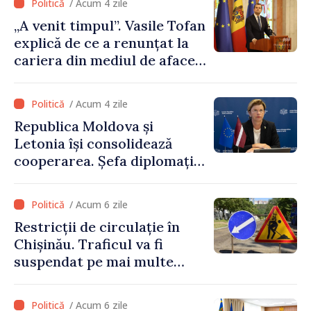
/ Acum 4 zile
înceteze”
„A venit timpul”. Vasile Tofan
explică de ce a renunțat la
cariera din mediul de afaceri
pentru a prelua funcția de
premier. Ce crede Igor
/ Acum 4 zile
Grosu despre noul șef al
Republica Moldova și
Guvernului
Letonia își consolidează
cooperarea. Șefa diplomației
letone vine la Chișinău
/ Acum 6 zile
Restricții de circulație în
Chișinău. Traficul va fi
suspendat pe mai multe
străzi
/ Acum 6 zile