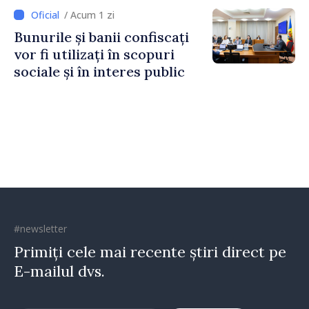
Irlandei de Nord, Fern
/ Acum 1 zi
Horine
Bunurile și banii confiscați
vor fi utilizați în scopuri
sociale și în interes public
#newsletter
Primiți cele mai recente știri direct pe
E-mailul dvs.