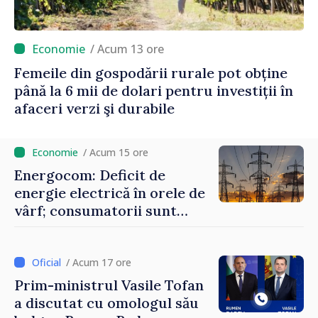
/ Acum 13 ore
Femeile din gospodării rurale pot obține
până la 6 mii de dolari pentru investiții în
afaceri verzi şi durabile
/ Acum 15 ore
Energocom: Deficit de
energie electrică în orele de
vârf; consumatorii sunt
îndemnați să economisească
/ Acum 17 ore
Prim-ministrul Vasile Tofan
a discutat cu omologul său