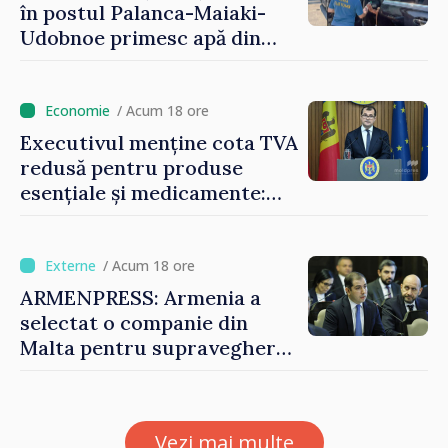
în postul Palanca-Maiaki-
Udobnoe primesc apă din
partea funcționarilor vamali
și a polițiștilor de frontieră
/ Acum 18 ore
Executivul menține cota TVA
redusă pentru produse
esențiale și medicamente:
„Nu facem reformă fiscală
pe seama consumului de
bază al oamenilor”
/ Acum 18 ore
ARMENPRESS: Armenia a
selectat o companie din
Malta pentru supravegherea
sectorului jocurilor de
noroc
Vezi mai multe