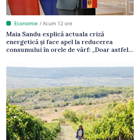
/ Acum 12 ore
Maia Sandu explică actuala criză
energetică și face apel la reducerea
consumului în orele de vârf: „Doar astfel
putem menține prețurile la un nivel mai
mic”