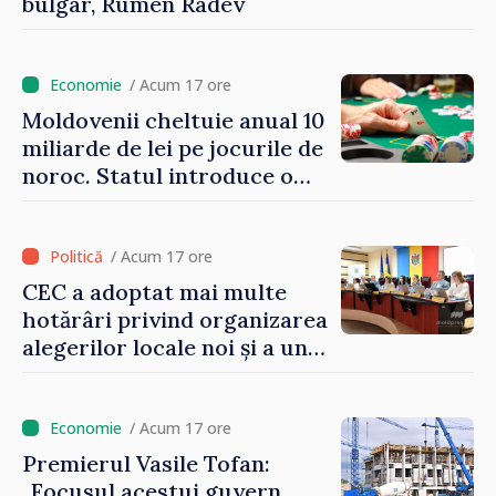
bulgar, Rumen Radev
/ Acum 17 ore
Moldovenii cheltuie anual 10
miliarde de lei pe jocurile de
noroc. Statul introduce o
taxă de 6%, care va aduce
peste 500 de milioane de lei
la buget
/ Acum 17 ore
CEC a adoptat mai multe
hotărâri privind organizarea
alegerilor locale noi și a unui
referendum local în satul
Delacău, raionul Anenii Noi
/ Acum 17 ore
Premierul Vasile Tofan:
„Focusul acestui guvern