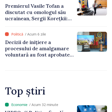
Premierul Vasile Tofan a
discutat cu omologul său
ucrainean, Sergii Korețkii:
„Statele noastre au o relație
bazată pe încredere și
/ Acum 6 zile
solidaritate, pe care vrem să
Decizii de inițiere a
o transformăm în proiecte
procesului de amalgamare
concrete”
voluntară au fost aprobate
de 85 la sută din primăriile
din țară. Alexei Buzu: „Doar
prin primării puternice
putem oferi servicii
calitative și infrastructură
Top știri
modernizată”
/ Acum 9 minute