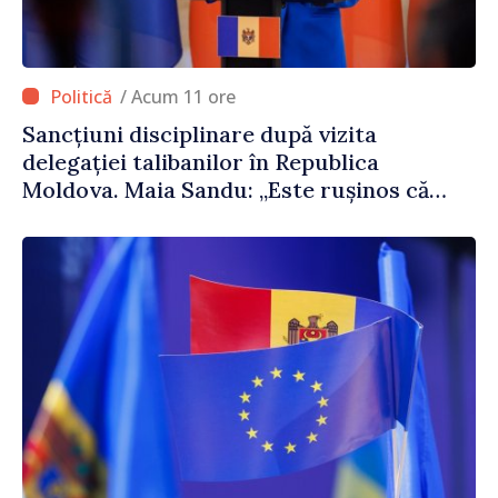
/ Acum 11 ore
Sancțiuni disciplinare după vizita
delegației talibanilor în Republica
Moldova. Maia Sandu: „Este rușinos că
oameni cu funcții înalte nu cunosc
politica statului”