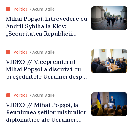
cultural al Ucrainei
/ Acum 3 zile
Mihai Popșoi, întrevedere cu
Andrii Sybiha la Kiev:
„Securitatea Republicii
Moldova este strâns legată
de securitatea Ucrainei”
/ Acum 3 zile
VIDEO // Vicepremierul
Mihai Popșoi a discutat cu
președintele Ucrainei despre
gestionarea situației
hidrologice din bazinul
/ Acum 3 zile
râului Nistru și proiecte
VIDEO // Mihai Popșoi, la
comune în infrastructură și
Reuniunea șefilor misiunilor
energie
diplomatice ale Ucrainei:
„Republica Moldova a făcut