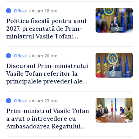
/ Acum 18 ore
Politica fiscală pentru anul
2027, prezentată de Prim-
ministrul Vasile Tofan:
Reducerea poverii pe muncă,
stimularea investițiilor și o
/ Acum 20 ore
taxare mai echitabilă
Discursul Prim-ministrului
Vasile Tofan referitor la
principalele prevederi ale
politicii fiscale pentru anul
2027
/ Acum 23 ore
Prim-ministrul Vasile Tofan
a avut o întrevedere cu
Ambasadoarea Regatului
Unit al Marii Britanii și