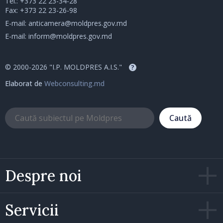
Tel.:
+373 22 23-34-28
Fax: +373 22 23-26-98
E-mail:
anticamera@moldpres.gov.md
E-mail:
inform@moldpres.gov.md
© 2000-2026 "I.P. MOLDPRES A.I.S."
?
Elaborat de
Webconsulting.md
Caută
Despre noi
Servicii