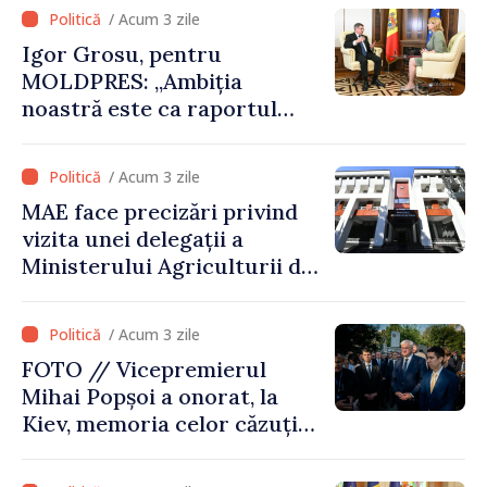
alegerea. Ne-am alăturat
/ Acum 3 zile
Ucrainei”
Igor Grosu, pentru
MOLDPRES: „Ambiția
noastră este ca raportul
Comisiei Europene din acest
an să fie și mai bun”
/ Acum 3 zile
MAE face precizări privind
vizita unei delegații a
Ministerului Agriculturii din
Afganistan la Chișinău
/ Acum 3 zile
FOTO // Vicepremierul
Mihai Popșoi a onorat, la
Kiev, memoria celor căzuți
pentru libertatea Ucrainei:
„Acest război trebuie să