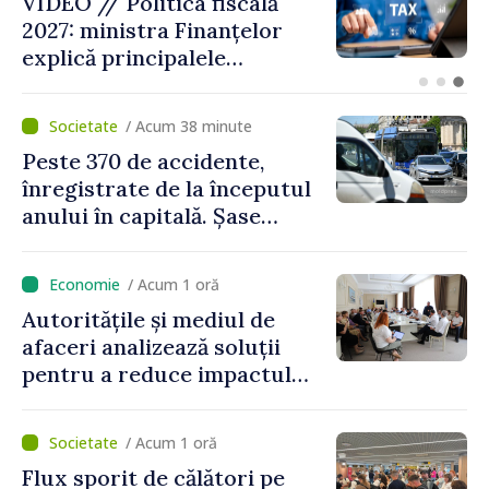
VIDEO // Moldelectrica:
consumatorii finali nu au
fost afectați în urma
avarierii Liniei Bălți–
Dnestrovsk. Lucrările de
/ Acum 38 minute
reparație vor fi efectuate în
Peste 370 de accidente,
regim prioritar
înregistrate de la începutul
anului în capitală. Șase
persoane și-au pierdut viața
/ Acum 1 oră
Autoritățile și mediul de
afaceri analizează soluții
pentru a reduce impactul
provocărilor energetice
asupra economiei
/ Acum 1 oră
Flux sporit de călători pe