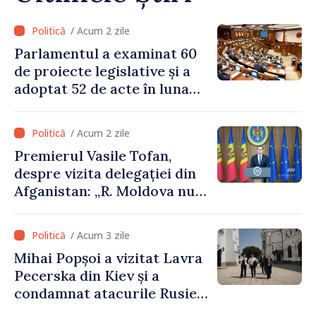
/ Acum 2 zile
Parlamentul a examinat 60
de proiecte legislative și a
adoptat 52 de acte în luna
iulie
/ Acum 2 zile
Premierul Vasile Tofan,
despre vizita delegației din
Afganistan: „R. Moldova nu
recunoaște guvernarea
talibană. Aprobarea acestei
/ Acum 3 zile
vizite a fost o eroare de
Mihai Popșoi a vizitat Lavra
evaluare și de coordonare
Pecerska din Kiev și a
instituțională”
condamnat atacurile Rusiei
asupra patrimoniului