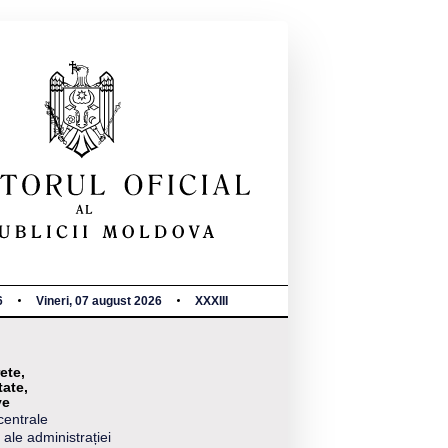
6
Vineri, 07 august 2026
XXXIII
ete,
tate,
ve
centrale
 ale administrației