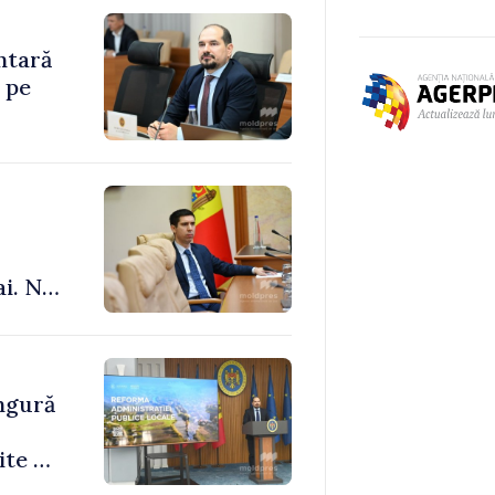
ntară
 pe
ai. Nu
le”
ingură
ite de