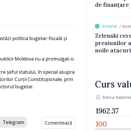
de finanțare
culturale și 
/ Acu
Zelenski cer
ăzi politica bugetar-fiscală și
presiunilor 
noile atacur
publicii Moldova nu a promulgat-o.
re șeful statului, în special asupra
ilor Curții Constituționale, prin
Curs val
ectorul bugetar.
Banca Naționa
Telegram
Comentează