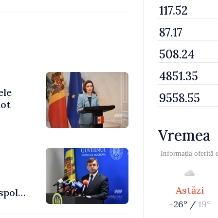
ele
tot
Vremea
Informația oferită
Astăzi
spol
+26° /
19°