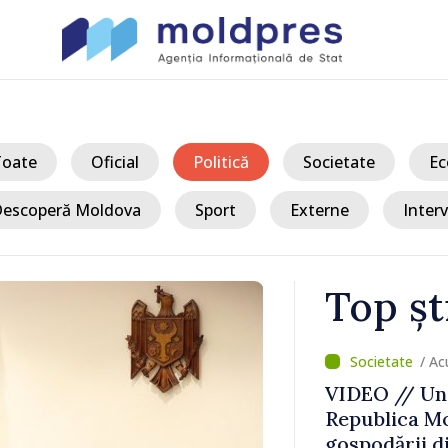
Toate
Oficial
Politică
Societate
Ec
escoperă Moldova
Sport
Externe
Interv
Top șt
/ Ac
vamal Otaci-
VIDEO // Un 
nsul de
Republica Mo
ldova
gospodării d