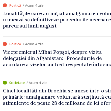
/ Acum 4 zile
Localitățile care au inițiat amalgamarea volu
urmează să definitiveze procedurile necesare
parcursul lunii august
/ Acum 4 zile
Vicepremierul Mihai Popșoi, despre vizita
delegației din Afganistan: „Procedurile de
acordare a vizelor au fost respectate întocm
s-au constatat încălcări ale prevederilor lega
/ Acum 4 zile
Cinci localități din Drochia se unesc într-o s
primărie: amalgamare voluntară susținută cu
stimulente de peste 28 de milioane de lei ofer
Guvern