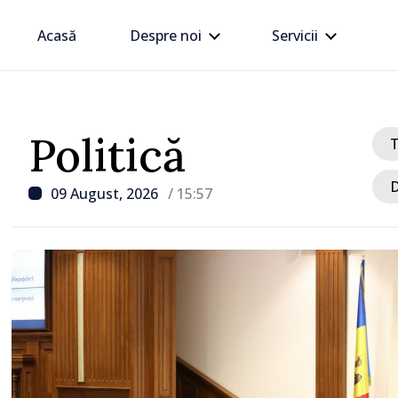
Acasă
Despre noi
Servicii
Politică
D
09 August, 2026
/ 15:57
/ Acum 1 oră
Trafic intens la postul 
Moghilev-Podolsk, pe se
ieșire din Republica Mo