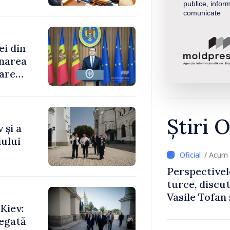
publice, inform
comunicate
ei din
rnarea
oare
Știri O
 și a
ului
/ Acum 
Perspectivel
turce, discu
Vasile Tofan
Kiev:
Uygar Musta
legată