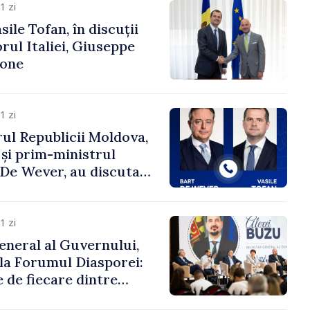
1 zi
ile Tofan, în discuții
ul Italiei, Giuseppe
cone
1 zi
ul Republicii Moldova,
 și prim-ministrul
t De Wever, au discutat
rsul european al
oldova.
1 zi
eneral al Guvernului,
 la Forumul Diasporei:
 de fiecare dintre
ră pentru a construi