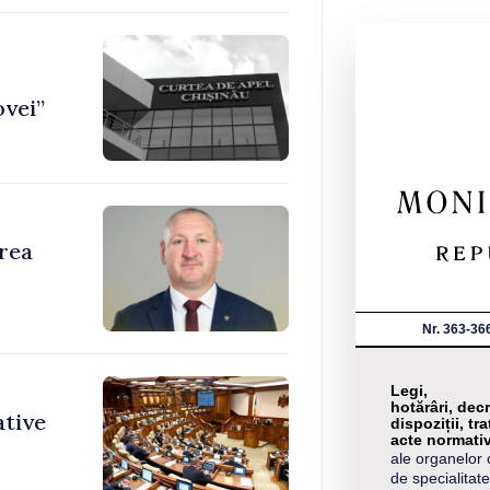
ovei”
area
Nr. 363-36
Legi,
hotărâri, decr
ative
dispoziții, tra
acte normati
ale organelor 
de specialitate