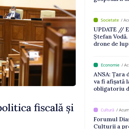
/ Ac
UPDATE // E
Ștefan Vodă.
drone de lupt
locului
/ A
ANSA: Țara d
va fi afișată 
obligatoriu d
Comercianții
de mii de lei 
litica fiscală și
/ Acum
Forumul Dias
Culturii a pr