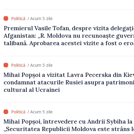
/ Acum 5 zile
Premierul Vasile Tofan, despre vizita delegați
Afganistan: „R. Moldova nu recunoaște guve
talibană. Aprobarea acestei vizite a fost o er
de evaluare și de coordonare instituțională”
/ Acum 5 zile
Mihai Popșoi a vizitat Lavra Pecerska din Kiev
condamnat atacurile Rusiei asupra patrimoni
cultural al Ucrainei
/ Acum 5 zile
Mihai Popșoi, întrevedere cu Andrii Sybiha la 
„Securitatea Republicii Moldova este strâns 