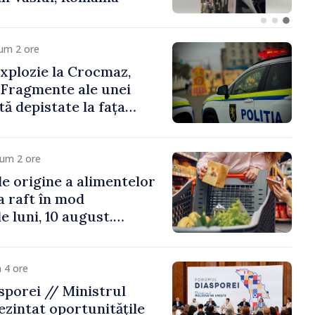
um 2 ore
xplozie la Crocmaz,
 Fragmente ale unei
ă depistate la fața
cum 2 ore
e origine a alimentelor
la raft în mod
e luni, 10 august.
 riscă amenzi de zeci
de lei
 4 ore
porei // Ministrul
ezintat oportunitățile