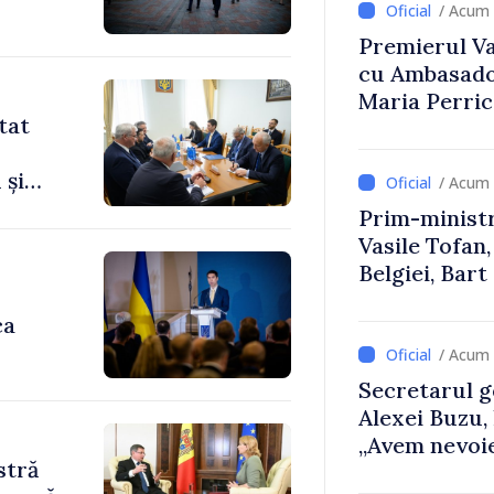
/ Acum 
Premierul Vas
cu Ambasador
Maria Perri
tat
 și
/ Acum 
Prim-ministr
Vasile Tofan,
Belgiei, Bar
despre parcu
ca
Republicii M
/ Acum 
Secretarul g
Alexei Buzu,
„Avem nevoie
stră
dumneavoast