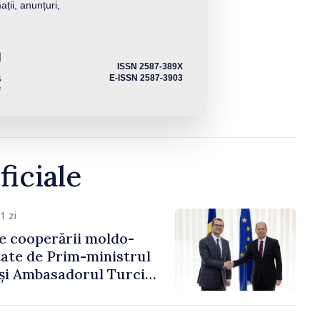
ații, anunțuri,
ISSN 2587-389X
E-ISSN 2587-3903
ficiale
1 zi
e cooperării moldo-
tate de Prim-ministrul
 și Ambasadorul Turciei,
fa Sertel