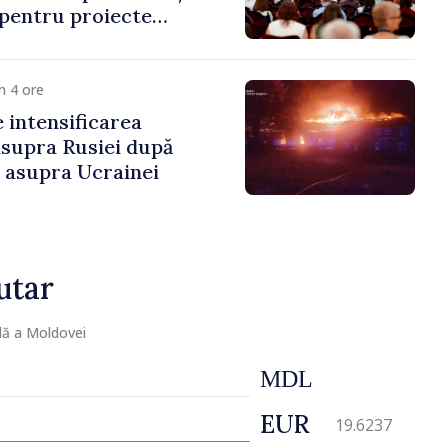
 pentru proiecte
mobilitatea artiștilor
m 4 ore
e intensificarea
asupra Rusiei după
i asupra Ucrainei
utar
lă a Moldovei
MDL
EUR
19.6237