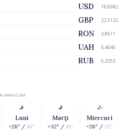
USD
16.6982
GBP
22.5125
RON
3.8611
UAH
0.4045
RUB
0.2053
 de
meteo2.md
Luni
Marţi
Miercuri
+28° /
16°
+32° /
16°
+28° /
22°