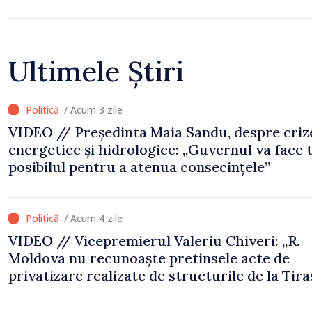
Ultimele Știri
/ Acum 3 zile
VIDEO // Președinta Maia Sandu, despre criz
energetice și hidrologice: „Guvernul va face 
posibilul pentru a atenua consecințele”
/ Acum 4 zile
VIDEO // Vicepremierul Valeriu Chiveri: „R.
Moldova nu recunoaște pretinsele acte de
privatizare realizate de structurile de la Tira
în raioanele de est”