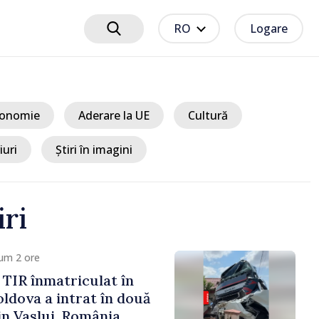
RO
Logare
onomie
Aderare la UE
Cultură
iuri
Știri în imagini
iri
um 2 ore
TIR înmatriculat în
ldova a intrat în două
in Vaslui, România