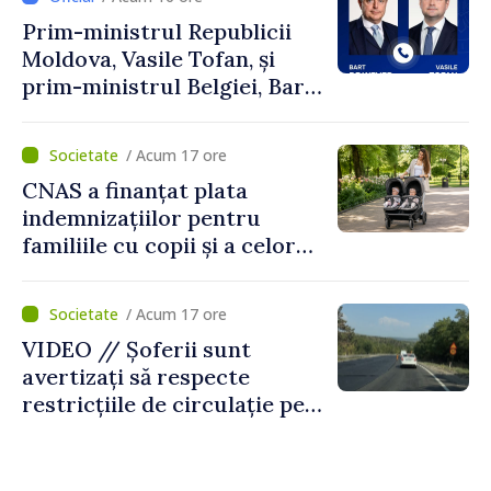
Prim-ministrul Republicii
Moldova, Vasile Tofan, și
prim-ministrul Belgiei, Bart
De Wever, au discutat
despre parcursul european
/ Acum 17 ore
al Republicii Moldova.
CNAS a finanțat plata
indemnizațiilor pentru
familiile cu copii și a celor
pentru incapacitate
temporară de muncă
/ Acum 17 ore
VIDEO // Șoferii sunt
avertizați să respecte
restricțiile de circulație pe
drumul R3, unde se
desfășoară lucrări de
reparație