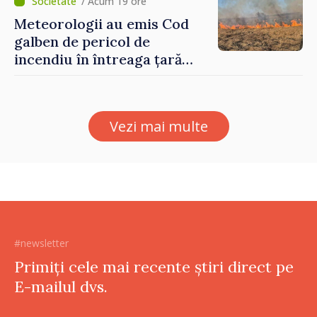
/ Acum 19 ore
Meteorologii au emis Cod
galben de pericol de
incendiu în întreaga țară
până pe 14 august
Vezi mai multe
#newsletter
Primiți cele mai recente știri direct pe
E-mailul dvs.