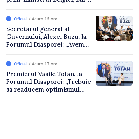
De Wever, au discutat
despre parcursul european
/ Acum 16 ore
al Republicii Moldova.
Secretarul general al
Guvernului, Alexei Buzu, la
Forumul Diasporei: „Avem
nevoie de fiecare dintre
dumneavoastră pentru a
/ Acum 17 ore
construi comunități mai
Premierul Vasile Tofan, la
puternice”
Forumul Diasporei: „Trebuie
să readucem optimismul
oamenilor și încrederea că
Republica Moldova merge în
direcția corectă”