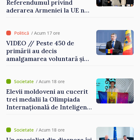
Referendumul privind
aderarea Armeniei la UE nu
este posibil în această etapă
/ Acum 17 ore
VIDEO // Peste 450 de
primării au decis
amalgamarea voluntară și
vor beneficia de fonduri
pentru investiții. Igor
Grosu: „Este important să
/ Acum 18 ore
depășim blocajele și să dăm o
Elevii moldoveni au cucerit
șansă localităților să se
trei medalii la Olimpiada
dezvolte”
Internațională de Inteligență
Artificială
/ Acum 18 ore
Un specialist din diaspora își