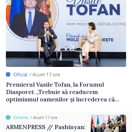
/ Acum 17 ore
Premierul Vasile Tofan, la Forumul
Diasporei: „Trebuie să readucem
optimismul oamenilor și încrederea că
Republica Moldova merge în direcția
corectă”
/ Acum 17 ore
ARMENPRESS // Pashinyan: