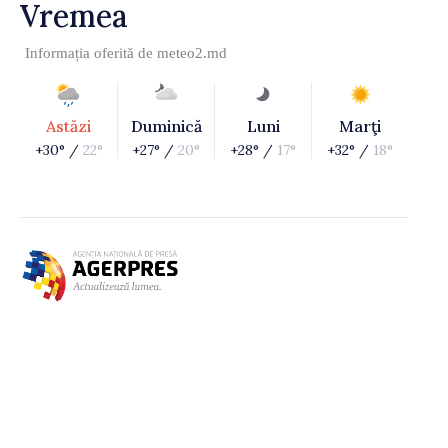
Vremea
Informația oferită de
meteo2.md
Astăzi
Duminică
Luni
Marţi
+30° /
22°
+27° /
20°
+28° /
17°
+32° /
18°