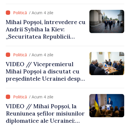
asupra patrimoniului
cultural al Ucrainei
/ Acum 4 zile
Mihai Popșoi, întrevedere cu
Andrii Sybiha la Kiev:
„Securitatea Republicii
Moldova este strâns legată
de securitatea Ucrainei”
/ Acum 4 zile
VIDEO // Vicepremierul
Mihai Popșoi a discutat cu
președintele Ucrainei despre
gestionarea situației
hidrologice din bazinul
/ Acum 4 zile
râului Nistru și proiecte
VIDEO // Mihai Popșoi, la
comune în infrastructură și
Reuniunea șefilor misiunilor
energie
diplomatice ale Ucrainei:
„Republica Moldova a făcut