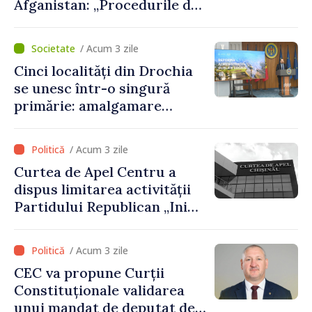
Afganistan: „Procedurile de
acordare a vizelor au fost
respectate întocmai. Nu s-
/ Acum 3 zile
au constatat încălcări ale
Cinci localități din Drochia
prevederilor legale”
se unesc într-o singură
primărie: amalgamare
voluntară susținută cu
stimulente de peste 28 de
/ Acum 3 zile
milioane de lei oferite de
Curtea de Apel Centru a
Guvern
dispus limitarea activității
Partidului Republican „Inima
Moldovei” pentru 12 luni
/ Acum 3 zile
CEC va propune Curții
Constituționale validarea
unui mandat de deputat de