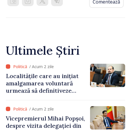
Comentează
Ultimele Știri
/ Acum 2 zile
Localitățile care au inițiat
amalgamarea voluntară
urmează să definitiveze
procedurile necesare pe
parcursul lunii august
/ Acum 2 zile
Vicepremierul Mihai Popșoi,
despre vizita delegației din