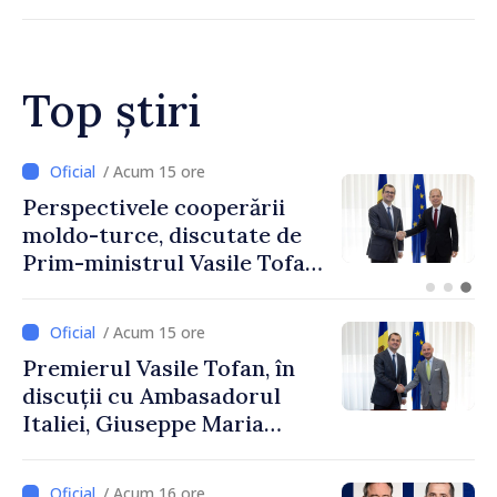
„Acest război trebuie să
înceteze”
Top știri
/ Acum 12 ore
Forumul Diasporei //
Republica Moldova,
promovată în Elveția prin
turism, investiții și
exporturi
/ Acum 15 ore
Premierul Vasile Tofan, în
discuții cu Ambasadorul
Italiei, Giuseppe Maria
Perricone
/ Acum 16 ore