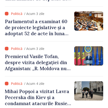
pe lista PAS
/ Acum 3 zile
Parlamentul a examinat 60
de proiecte legislative și a
adoptat 52 de acte în luna
iulie
/ Acum 3 zile
Premierul Vasile Tofan,
despre vizita delegației din
Afganistan: „R. Moldova nu
recunoaște guvernarea
talibană. Aprobarea acestei
/ Acum 4 zile
vizite a fost o eroare de
Mihai Popșoi a vizitat Lavra
evaluare și de coordonare
Pecerska din Kiev și a
instituțională”
condamnat atacurile Rusiei