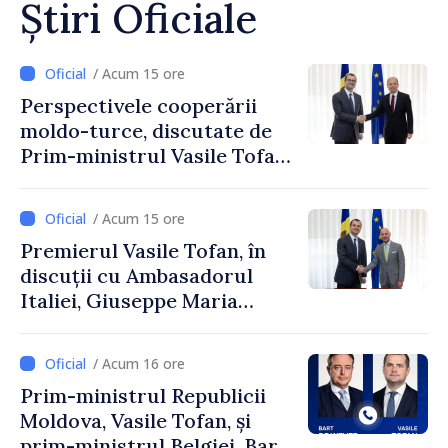
Știri Oficiale
/ Acum 15 ore
Perspectivele cooperării
moldo-turce, discutate de
Prim-ministrul Vasile Tofan
și Ambasadorul Turciei,
Uygar Mustafa Sertel
/ Acum 15 ore
Premierul Vasile Tofan, în
discuții cu Ambasadorul
Italiei, Giuseppe Maria
Perricone
/ Acum 16 ore
Prim-ministrul Republicii
Moldova, Vasile Tofan, și
prim-ministrul Belgiei, Bart