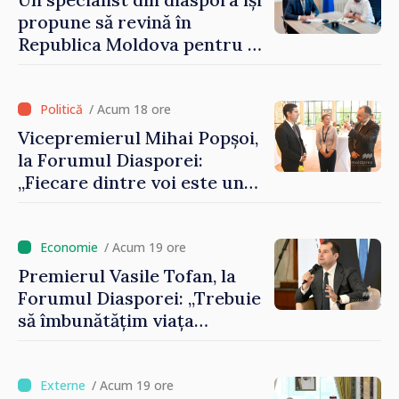
propune să revină în
Republica Moldova pentru a
contribui la dezvoltarea
registrului naval național
/ Acum 18 ore
Vicepremierul Mihai Popșoi,
la Forumul Diasporei:
„Fiecare dintre voi este un
ambasador al țării noastre și
contribuie la promovarea
imaginii Republicii Moldova”
/ Acum 19 ore
Premierul Vasile Tofan, la
Forumul Diasporei: „Trebuie
să îmbunătățim viața
oamenilor și să repornim
motoarele economiei”
/ Acum 19 ore