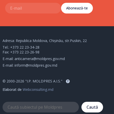
Abonează-te
Adresa: Republica Moldova, Chișinău, str.Puskin, 22
Tel.:
+373 22 23-34-28
Fax: +373 22 23-26-98
E-mail:
anticamera@moldpres.gov.md
E-mail:
inform@moldpres.gov.md
© 2000-2026 "I.P. MOLDPRES A.I.S."
?
Elaborat de
Webconsulting.md
Caută