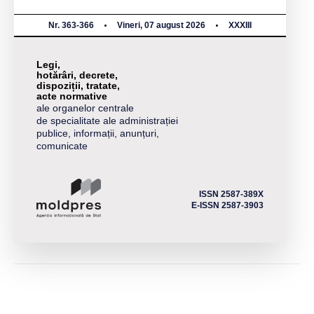
Nr. 363-366
Vineri, 07 august 2026
XXXIII
Legi,
hotărâri, decrete,
dispoziții, tratate,
acte normative
ale organelor centrale
de specialitate ale administrației
publice, informații, anunțuri,
comunicate
ISSN 2587-389X
E-ISSN 2587-3903