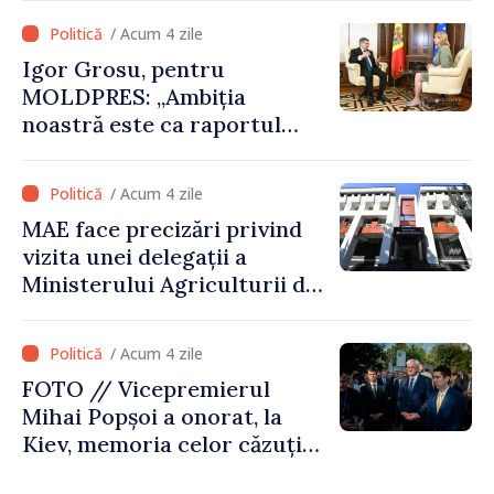
alegerea. Ne-am alăturat
/ Acum 4 zile
Ucrainei”
Igor Grosu, pentru
MOLDPRES: „Ambiția
noastră este ca raportul
Comisiei Europene din acest
an să fie și mai bun”
/ Acum 4 zile
MAE face precizări privind
vizita unei delegații a
Ministerului Agriculturii din
Afganistan la Chișinău
/ Acum 4 zile
FOTO // Vicepremierul
Mihai Popșoi a onorat, la
Kiev, memoria celor căzuți
pentru libertatea Ucrainei: