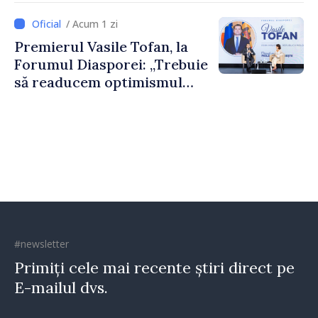
dumneavoastră pentru a
/ Acum 1 zi
construi comunități mai
Premierul Vasile Tofan, la
puternice”
Forumul Diasporei: „Trebuie
să readucem optimismul
oamenilor și încrederea că
Republica Moldova merge în
direcția corectă”
#newsletter
Primiți cele mai recente știri direct pe
E-mailul dvs.