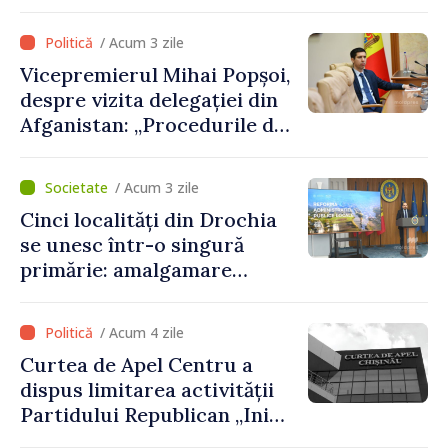
procedurile necesare pe
parcursul lunii august
/ Acum 3 zile
Vicepremierul Mihai Popșoi,
despre vizita delegației din
Afganistan: „Procedurile de
acordare a vizelor au fost
respectate întocmai. Nu s-
/ Acum 3 zile
au constatat încălcări ale
Cinci localități din Drochia
prevederilor legale”
se unesc într-o singură
primărie: amalgamare
voluntară susținută cu
stimulente de peste 28 de
/ Acum 4 zile
milioane de lei oferite de
Curtea de Apel Centru a
Guvern
dispus limitarea activității
Partidului Republican „Inima
Moldovei” pentru 12 luni