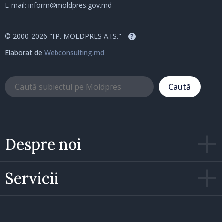
E-mail:
inform@moldpres.gov.md
© 2000-2026 "I.P. MOLDPRES A.I.S."
?
Elaborat de
Webconsulting.md
Caută
Despre noi
Servicii