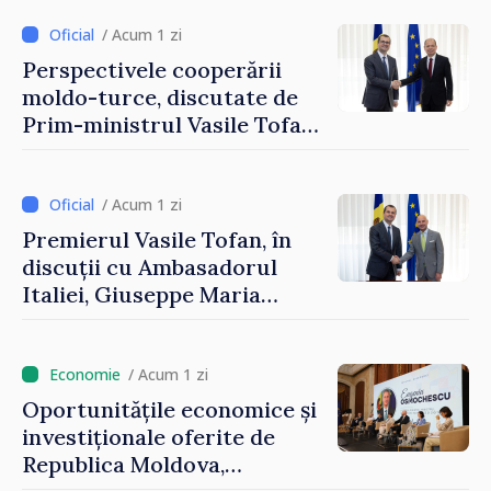
integrarea europeană.
Reuniune la Moghiliov-
/ Acum 1 zi
Podolsk
Perspectivele cooperării
moldo-turce, discutate de
Prim-ministrul Vasile Tofan
și Ambasadorul Turciei,
Uygar Mustafa Sertel
/ Acum 1 zi
Premierul Vasile Tofan, în
discuții cu Ambasadorul
Italiei, Giuseppe Maria
Perricone
/ Acum 1 zi
Oportunitățile economice și
investiționale oferite de
Republica Moldova,