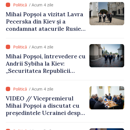
talibană. Aprobarea acestei
/ Acum 4 zile
vizite a fost o eroare de
Mihai Popșoi a vizitat Lavra
evaluare și de coordonare
Pecerska din Kiev și a
instituțională”
condamnat atacurile Rusiei
asupra patrimoniului
cultural al Ucrainei
/ Acum 4 zile
Mihai Popșoi, întrevedere cu
Andrii Sybiha la Kiev:
„Securitatea Republicii
Moldova este strâns legată
de securitatea Ucrainei”
/ Acum 4 zile
VIDEO // Vicepremierul
Mihai Popșoi a discutat cu
președintele Ucrainei despre
gestionarea situației
hidrologice din bazinul