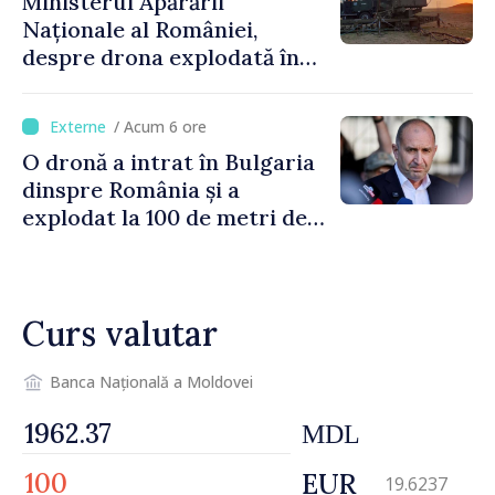
Ministerul Apărării
Naționale al României,
despre drona explodată în
Bulgaria: „Radarele noastre
nu au detectat niciun
/ Acum 6 ore
vehicul aerian”
O dronă a intrat în Bulgaria
dinspre România și a
explodat la 100 de metri de
graniță
Curs valutar
Banca Națională a Moldovei
MDL
EUR
19.6237