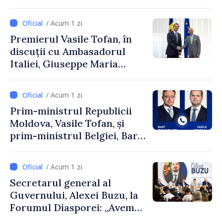
și Ambasadorul Turciei,
Uygar Mustafa Sertel
/ Acum 1 zi
Premierul Vasile Tofan, în
discuții cu Ambasadorul
Italiei, Giuseppe Maria
Perricone
/ Acum 1 zi
Prim-ministrul Republicii
Moldova, Vasile Tofan, și
prim-ministrul Belgiei, Bart
De Wever, au discutat
despre parcursul european
/ Acum 1 zi
al Republicii Moldova.
Secretarul general al
Guvernului, Alexei Buzu, la
Forumul Diasporei: „Avem
nevoie de fiecare dintre