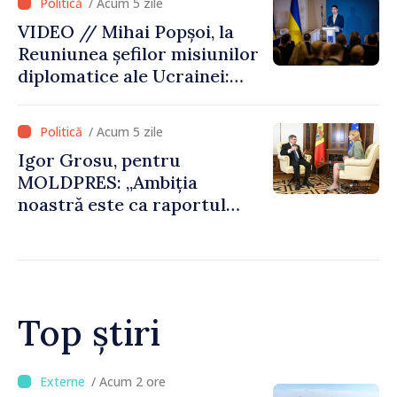
/ Acum 5 zile
râului Nistru și proiecte
VIDEO // Mihai Popșoi, la
comune în infrastructură și
Reuniunea șefilor misiunilor
energie
diplomatice ale Ucrainei:
„Republica Moldova a făcut
alegerea. Ne-am alăturat
/ Acum 5 zile
Ucrainei”
Igor Grosu, pentru
MOLDPRES: „Ambiția
noastră este ca raportul
Comisiei Europene din acest
an să fie și mai bun”
Top știri
/ Acum 31 minute