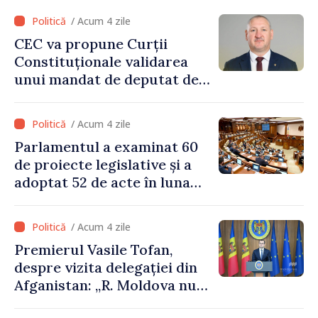
/ Acum 4 zile
CEC va propune Curții
Constituționale validarea
unui mandat de deputat de
pe lista PAS
/ Acum 4 zile
Parlamentul a examinat 60
de proiecte legislative și a
adoptat 52 de acte în luna
iulie
/ Acum 4 zile
Premierul Vasile Tofan,
despre vizita delegației din
Afganistan: „R. Moldova nu
recunoaște guvernarea