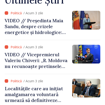
Ultimele Știri
/ Acum 3 zile
VIDEO // Președinta Maia
Sandu, despre crizele
energetice și hidrologice:
„Guvernul va face tot
posibilul pentru a atenua
/ Acum 3 zile
consecințele”
VIDEO // Vicepremierul
Valeriu Chiveri: „R. Moldova
nu recunoaște pretinsele
acte de privatizare realizate
de structurile de la Tiraspol
/ Acum 3 zile
în raioanele de est”
Localitățile care au inițiat
amalgamarea voluntară
urmează să definitiveze