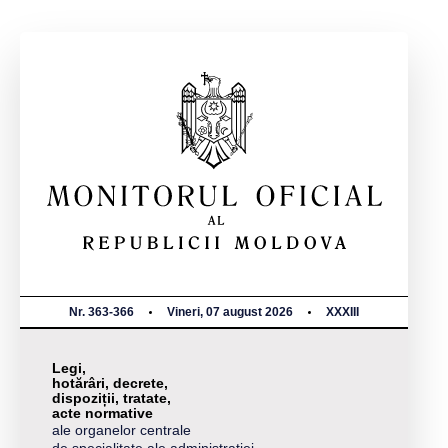
Nr. 363-366
Vineri, 07 august 2026
XXXIII
Legi,
hotărâri, decrete,
dispoziții, tratate,
acte normative
ale organelor centrale