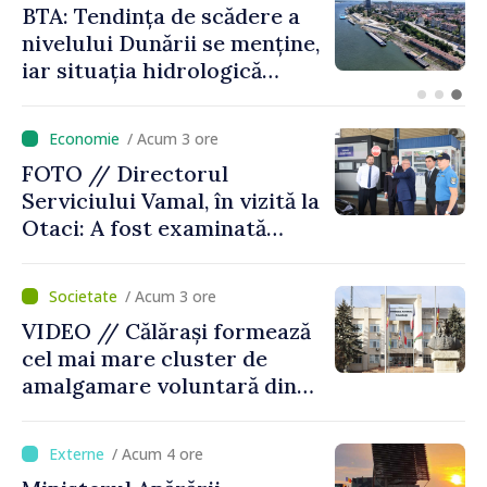
Energocom a asigurat
necesarul de energie
electrică pentru 8 august.
Compania îndeamnă
cetățenii să reducă
/ Acum 3 ore
consumul în orele de vârf
FOTO // Directorul
Serviciului Vamal, în vizită la
Otaci: A fost examinată
posibilitatea dotării Zonei de
control vamal cu un scanner
/ Acum 3 ore
performant
VIDEO // Călărași formează
cel mai mare cluster de
amalgamare voluntară din
Republica Moldova. Consiliul
orășenesc a aprobat decizia
/ Acum 4 ore
finală