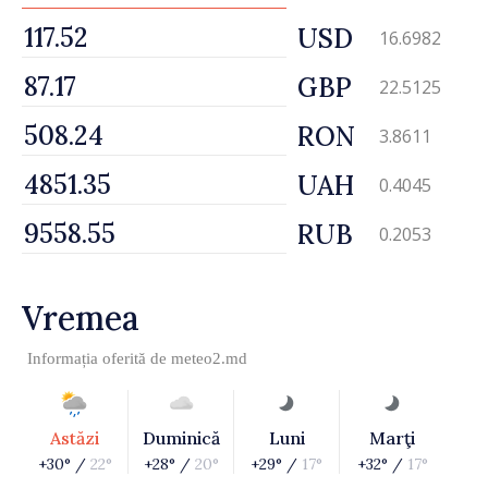
USD
16.6982
GBP
22.5125
RON
3.8611
UAH
0.4045
RUB
0.2053
Vremea
Informația oferită de
meteo2.md
Astăzi
Duminică
Luni
Marţi
+30° /
22°
+28° /
20°
+29° /
17°
+32° /
17°