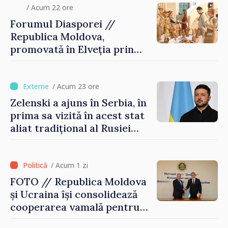
/ Acum 22 ore
Forumul Diasporei //
Republica Moldova,
promovată în Elveția prin
turism, investiții și
exporturi
/ Acum 23 ore
Zelenski a ajuns în Serbia, în
prima sa vizită în acest stat
aliat tradițional al Rusiei
după 2022
/ Acum 1 zi
FOTO // Republica Moldova
și Ucraina își consolidează
cooperarea vamală pentru
securizarea frontierei și