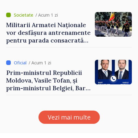
prezentate de vicepremierul
Eugeniu Osmochescu, la
Forumul Diasporei
/ Acum 1 zi
Militarii Armatei Naționale
vor desfășura antrenamente
pentru parada consacrată
Zilei Independenței
/ Acum 1 zi
Prim-ministrul Republicii
Moldova, Vasile Tofan, și
prim-ministrul Belgiei, Bart
De Wever, au discutat
despre parcursul european
al Republicii Moldova.
Vezi mai multe