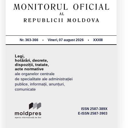
Nr. 363-366
Vineri, 07 august 2026
XXXIII
Legi,
hotărâri, decrete,
dispoziții, tratate,
acte normative
ale organelor centrale
de specialitate ale administrației
publice, informații, anunțuri,
comunicate
ISSN 2587-389X
E-ISSN 2587-3903