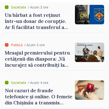
/ Acum 3 ore
Un bărbat a fost reținut
într-un dosar de corupție.
Ar fi facilitat transferul a
60.000 de dolari prin
portofele electronice
/ Acum 3 ore
Mesajul premierului pentru
cetățenii din diaspora: „Vă
încurajez să contribuiți la
dezvoltarea Republicii
Moldova”
/ Acum 4 ore
Noi cazuri de fraude
telefonice și online. O femeie
din Chișinău a transmis
escrocilor 990 000 de lei