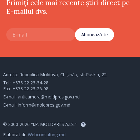
Primiți cele mai recente știri direct pe
E-mailul dvs.
Abonează-te
Adresa: Republica Moldova, Chișinău, str.Puskin, 22
Tel.:
+373 22 23-34-28
Fax: +373 22 23-26-98
E-mail:
anticamera@moldpres.gov.md
E-mail:
inform@moldpres.gov.md
© 2000-2026 "I.P. MOLDPRES A.I.S."
?
Elaborat de
Webconsulting.md