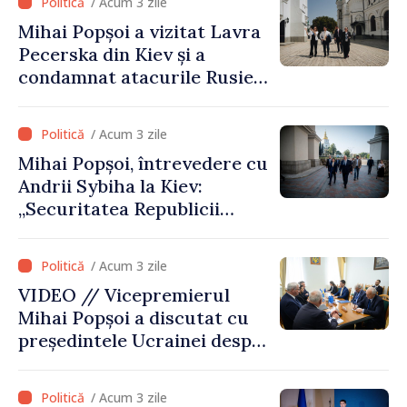
/ Acum 3 zile
vizite a fost o eroare de
Mihai Popșoi a vizitat Lavra
evaluare și de coordonare
Pecerska din Kiev și a
instituțională”
condamnat atacurile Rusiei
asupra patrimoniului
cultural al Ucrainei
/ Acum 3 zile
Mihai Popșoi, întrevedere cu
Andrii Sybiha la Kiev:
„Securitatea Republicii
Moldova este strâns legată
de securitatea Ucrainei”
/ Acum 3 zile
VIDEO // Vicepremierul
Mihai Popșoi a discutat cu
președintele Ucrainei despre
gestionarea situației
hidrologice din bazinul
/ Acum 3 zile