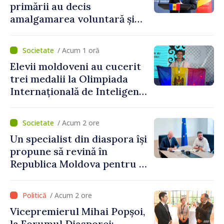
primării au decis
amalgamarea voluntară și
vor beneficia de fonduri
pentru investiții. Igor
/ Acum 1 oră
Grosu: „Este important să
Elevii moldoveni au cucerit
depășim blocajele și să dăm o
trei medalii la Olimpiada
șansă localităților să se
Internațională de Inteligență
dezvolte”
Artificială
/ Acum 2 ore
Un specialist din diaspora își
propune să revină în
Republica Moldova pentru a
contribui la dezvoltarea
registrului naval național
/ Acum 2 ore
Vicepremierul Mihai Popșoi,
la Forumul Diasporei: