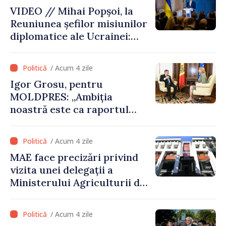
râului Nistru și proiecte
VIDEO // Mihai Popșoi, la
comune în infrastructură și
Reuniunea șefilor misiunilor
energie
diplomatice ale Ucrainei:
„Republica Moldova a făcut
alegerea. Ne-am alăturat
/ Acum 4 zile
Ucrainei”
Igor Grosu, pentru
MOLDPRES: „Ambiția
noastră este ca raportul
Comisiei Europene din acest
an să fie și mai bun”
/ Acum 4 zile
MAE face precizări privind
vizita unei delegații a
Ministerului Agriculturii din
Afganistan la Chișinău
/ Acum 4 zile