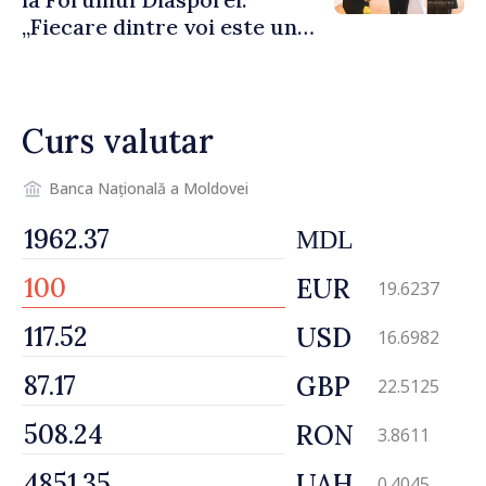
„Fiecare dintre voi este un
ambasador al țării noastre și
contribuie la promovarea
imaginii Republicii Moldova”
Curs valutar
Banca Națională a Moldovei
MDL
EUR
19.6237
USD
16.6982
GBP
22.5125
RON
3.8611
UAH
0.4045