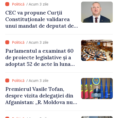
/ Acum 3 zile
CEC va propune Curții
Constituționale validarea
unui mandat de deputat de
pe lista PAS
/ Acum 3 zile
Parlamentul a examinat 60
de proiecte legislative și a
adoptat 52 de acte în luna
iulie
/ Acum 3 zile
Premierul Vasile Tofan,
despre vizita delegației din
Afganistan: „R. Moldova nu
recunoaște guvernarea
talibană. Aprobarea acestei