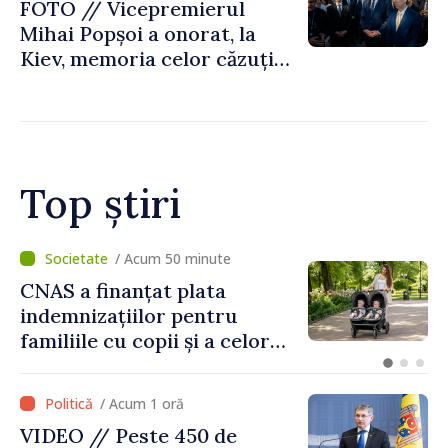
FOTO // Vicepremierul
Mihai Popșoi a onorat, la
Kiev, memoria celor căzuți
pentru libertatea Ucrainei:
„Acest război trebuie să
înceteze”
Top știri
/ Acum 59 minute
VIDEO // Șoferii sunt
avertizați să respecte
restricțiile de circulație pe
drumul R3, unde se
desfășoară lucrări de
/ Acum 1 oră
reparație
VIDEO // Peste 450 de