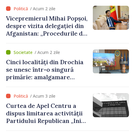
parcursul lunii august
/ Acum 2 zile
Vicepremierul Mihai Popșoi,
despre vizita delegației din
Afganistan: „Procedurile de
acordare a vizelor au fost
respectate întocmai. Nu s-
/ Acum 2 zile
au constatat încălcări ale
Cinci localități din Drochia
prevederilor legale”
se unesc într-o singură
primărie: amalgamare
voluntară susținută cu
stimulente de peste 28 de
/ Acum 3 zile
milioane de lei oferite de
Curtea de Apel Centru a
Guvern
dispus limitarea activității
Partidului Republican „Inima
Moldovei” pentru 12 luni