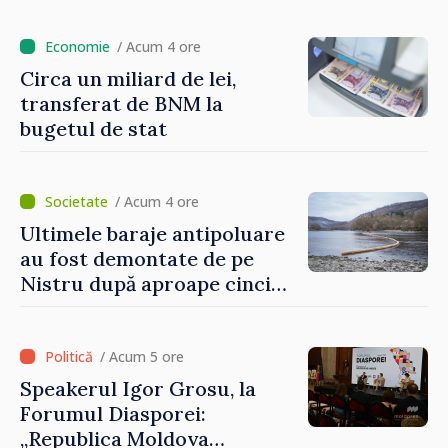
/ Acum 4 ore
Circa un miliard de lei,
transferat de BNM la
bugetul de stat
/ Acum 4 ore
Ultimele baraje antipoluare
au fost demontate de pe
Nistru după aproape cinci
luni de intervenții
/ Acum 5 ore
Speakerul Igor Grosu, la
Forumul Diasporei:
„Republica Moldova