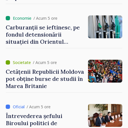
demonstrează, prin cetățenii
săi de acasă și de peste
hotare, că merită să devină
/ Acum 5 ore
parte a marii familii
Carburanții se ieftinesc, pe
europene”
fondul detensionării
situației din Orientul
Mijlociu
/ Acum 5 ore
Cetățenii Republicii Moldova
pot obține burse de studii în
Marea Britanie
/ Acum 5 ore
Întrevederea șefului
Biroului politici de