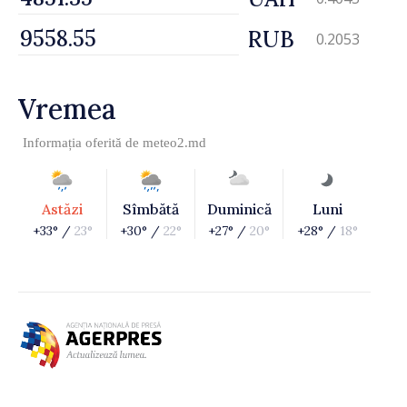
RUB
0.2053
Vremea
Informația oferită de
meteo2.md
Astăzi
Sîmbătă
Duminică
Luni
+33° /
23°
+30° /
22°
+27° /
20°
+28° /
18°