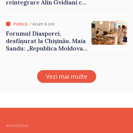
reintegrare Alin Gvidiani cu
reprezentanții Misiunii
Comitetului Internațional al
Crucii Roșii în Moldova
/ Acum 6 ore
Forumul Diasporei,
desfășurat la Chișinău. Maia
Sandu: „Republica Moldova
avansează cu viteză spre UE,
iar diaspora poate juca un
rol important în promovarea
Vezi mai multe
și susținerea acestui
parcurs”
#newsletter