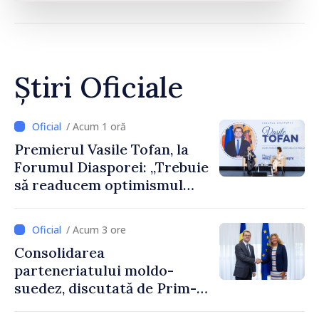
Știri Oficiale
/ Acum 1 oră
Premierul Vasile Tofan, la
Forumul Diasporei: „Trebuie
să readucem optimismul
oamenilor și încrederea că
Republica Moldova merge în
/ Acum 3 ore
direcția corectă”
Consolidarea
parteneriatului moldo-
suedez, discutată de Prim-
ministrul Vasile Tofan și