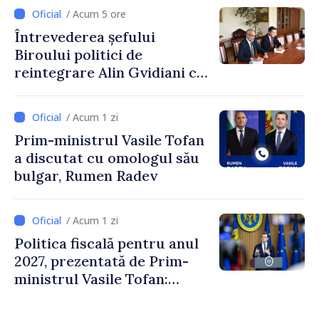
Ambasadoarea Suediei,
/ Acum 5 ore
Petra Lärke
Întrevederea șefului
Biroului politici de
reintegrare Alin Gvidiani cu
reprezentanții Misiunii
Comitetului Internațional al
/ Acum 1 zi
Crucii Roșii în Moldova
Prim-ministrul Vasile Tofan
a discutat cu omologul său
bulgar, Rumen Radev
/ Acum 1 zi
Politica fiscală pentru anul
2027, prezentată de Prim-
ministrul Vasile Tofan:
Reducerea poverii pe muncă,
stimularea investițiilor și o