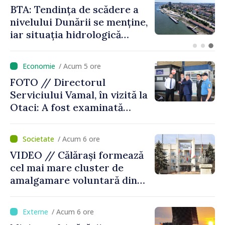
Energocom a asigurat
necesarul de energie
electrică pentru 8 august.
Compania îndeamnă
cetățenii să reducă
/ Acum 5 ore
consumul în orele de vârf
FOTO // Directorul
Serviciului Vamal, în vizită la
Otaci: A fost examinată
posibilitatea dotării Zonei de
control vamal cu un scanner
/ Acum 6 ore
performant
VIDEO // Călărași formează
cel mai mare cluster de
amalgamare voluntară din
Republica Moldova. Consiliul
orășenesc a aprobat decizia
/ Acum 6 ore
finală