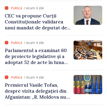
/ Acum 4 zile
CEC va propune Curții
Constituționale validarea
unui mandat de deputat de
pe lista PAS
/ Acum 4 zile
Parlamentul a examinat 60
de proiecte legislative și a
adoptat 52 de acte în luna
iulie
/ Acum 4 zile
Premierul Vasile Tofan,
despre vizita delegației din
Afganistan: „R. Moldova nu
recunoaște guvernarea