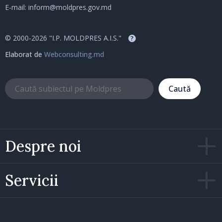
E-mail:
inform@moldpres.gov.md
© 2000-2026 "I.P. MOLDPRES A.I.S."
?
Elaborat de
Webconsulting.md
Caută
Despre noi
Servicii