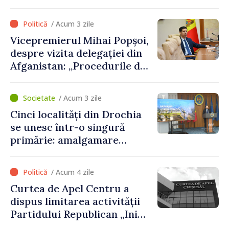
procedurile necesare pe
parcursul lunii august
/ Acum 3 zile
Vicepremierul Mihai Popșoi,
despre vizita delegației din
Afganistan: „Procedurile de
acordare a vizelor au fost
respectate întocmai. Nu s-
/ Acum 3 zile
au constatat încălcări ale
Cinci localități din Drochia
prevederilor legale”
se unesc într-o singură
primărie: amalgamare
voluntară susținută cu
stimulente de peste 28 de
/ Acum 4 zile
milioane de lei oferite de
Curtea de Apel Centru a
Guvern
dispus limitarea activității
Partidului Republican „Inima
Moldovei” pentru 12 luni