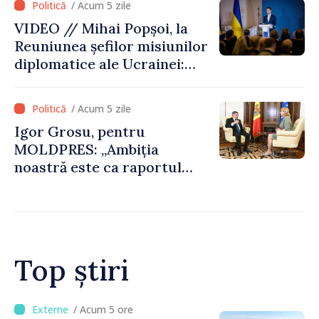
/ Acum 5 zile
râului Nistru și proiecte
VIDEO // Mihai Popșoi, la
comune în infrastructură și
Reuniunea șefilor misiunilor
energie
diplomatice ale Ucrainei:
„Republica Moldova a făcut
alegerea. Ne-am alăturat
/ Acum 5 zile
Ucrainei”
Igor Grosu, pentru
MOLDPRES: „Ambiția
noastră este ca raportul
Comisiei Europene din acest
an să fie și mai bun”
Top știri
/ Acum 2 ore