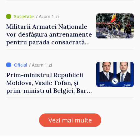
prezentate de vicepremierul
Eugeniu Osmochescu, la
Forumul Diasporei
/ Acum 1 zi
Militarii Armatei Naționale
vor desfășura antrenamente
pentru parada consacrată
Zilei Independenței
/ Acum 1 zi
Prim-ministrul Republicii
Moldova, Vasile Tofan, și
prim-ministrul Belgiei, Bart
De Wever, au discutat
despre parcursul european
al Republicii Moldova.
Vezi mai multe