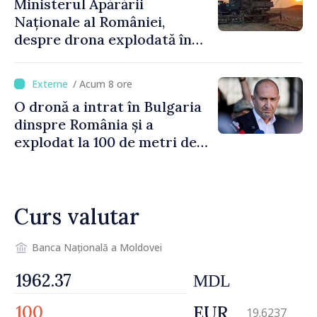
Ministerul Apărării
Naționale al României,
despre drona explodată în
Bulgaria: „Radarele noastre
nu au detectat niciun
/ Acum 8 ore
vehicul aerian”
O dronă a intrat în Bulgaria
dinspre România și a
explodat la 100 de metri de
graniță
Curs valutar
Banca Națională a Moldovei
MDL
EUR
19.6237