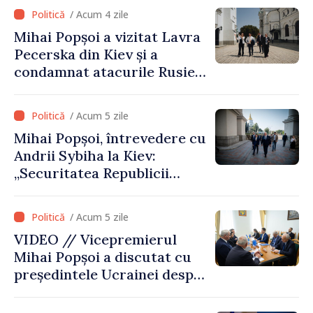
talibană. Aprobarea acestei
/ Acum 4 zile
vizite a fost o eroare de
Mihai Popșoi a vizitat Lavra
evaluare și de coordonare
Pecerska din Kiev și a
instituțională”
condamnat atacurile Rusiei
asupra patrimoniului
cultural al Ucrainei
/ Acum 5 zile
Mihai Popșoi, întrevedere cu
Andrii Sybiha la Kiev:
„Securitatea Republicii
Moldova este strâns legată
de securitatea Ucrainei”
/ Acum 5 zile
VIDEO // Vicepremierul
Mihai Popșoi a discutat cu
președintele Ucrainei despre
gestionarea situației
hidrologice din bazinul