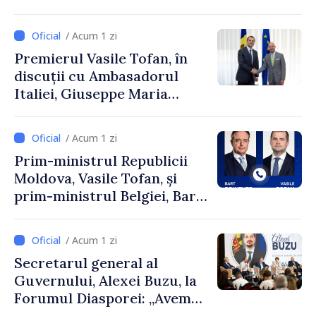
și Ambasadorul Turciei,
Uygar Mustafa Sertel
/ Acum 1 zi
Premierul Vasile Tofan, în
discuții cu Ambasadorul
Italiei, Giuseppe Maria
Perricone
/ Acum 1 zi
Prim-ministrul Republicii
Moldova, Vasile Tofan, și
prim-ministrul Belgiei, Bart
De Wever, au discutat
despre parcursul european
/ Acum 1 zi
al Republicii Moldova.
Secretarul general al
Guvernului, Alexei Buzu, la
Forumul Diasporei: „Avem
nevoie de fiecare dintre