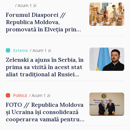
/ Acum 1 zi
Forumul Diasporei //
Republica Moldova,
promovată în Elveția prin
turism, investiții și
exporturi
/ Acum 1 zi
Zelenski a ajuns în Serbia, în
prima sa vizită în acest stat
aliat tradițional al Rusiei
după 2022
/ Acum 1 zi
FOTO // Republica Moldova
și Ucraina își consolidează
cooperarea vamală pentru
securizarea frontierei și