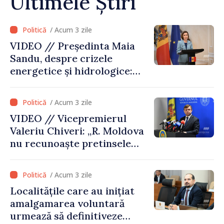
Ultimele Știri
/ Acum 3 zile
VIDEO // Președinta Maia
Sandu, despre crizele
energetice și hidrologice:
„Guvernul va face tot
posibilul pentru a atenua
/ Acum 3 zile
consecințele”
VIDEO // Vicepremierul
Valeriu Chiveri: „R. Moldova
nu recunoaște pretinsele
acte de privatizare realizate
de structurile de la Tiraspol
/ Acum 3 zile
în raioanele de est”
Localitățile care au inițiat
amalgamarea voluntară
urmează să definitiveze