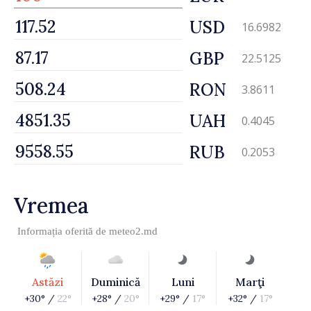
USD
16.6982
GBP
22.5125
RON
3.8611
UAH
0.4045
RUB
0.2053
Vremea
Informația oferită de
meteo2.md
Astăzi
Duminică
Luni
Marţi
+30° /
22°
+28° /
20°
+29° /
17°
+32° /
17°