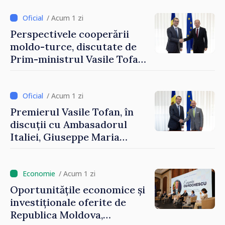
integrarea europeană.
Reuniune la Moghiliov-
/ Acum 1 zi
Podolsk
Perspectivele cooperării
moldo-turce, discutate de
Prim-ministrul Vasile Tofan
și Ambasadorul Turciei,
Uygar Mustafa Sertel
/ Acum 1 zi
Premierul Vasile Tofan, în
discuții cu Ambasadorul
Italiei, Giuseppe Maria
Perricone
/ Acum 1 zi
Oportunitățile economice și
investiționale oferite de
Republica Moldova,