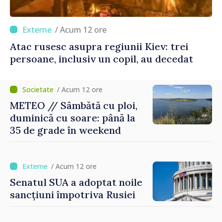
/ Acum 12 ore
Atac rusesc asupra regiunii Kiev: trei
persoane, inclusiv un copil, au decedat
/ Acum 12 ore
METEO // Sâmbătă cu ploi,
duminică cu soare: până la
35 de grade în weekend
/ Acum 12 ore
Senatul SUA a adoptat noile
sancțiuni împotriva Rusiei