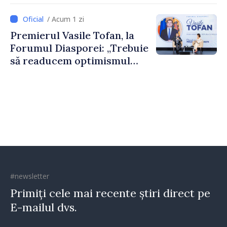
dumneavoastră pentru a
/ Acum 1 zi
construi comunități mai
Premierul Vasile Tofan, la
puternice”
Forumul Diasporei: „Trebuie
să readucem optimismul
oamenilor și încrederea că
Republica Moldova merge în
direcția corectă”
#newsletter
Primiți cele mai recente știri direct pe
E-mailul dvs.