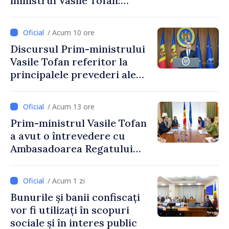
ministrul Vasile Tofan:
Reducerea poverii pe muncă,
stimularea investițiilor și o
/ Acum 10 ore
taxare mai echitabilă
Discursul Prim-ministrului
Vasile Tofan referitor la
principalele prevederi ale
politicii fiscale pentru anul
2027
/ Acum 13 ore
Prim-ministrul Vasile Tofan
a avut o întrevedere cu
Ambasadoarea Regatului
Unit al Marii Britanii și
Irlandei de Nord, Fern
/ Acum 1 zi
Horine
Bunurile și banii confiscați
vor fi utilizați în scopuri
sociale și în interes public