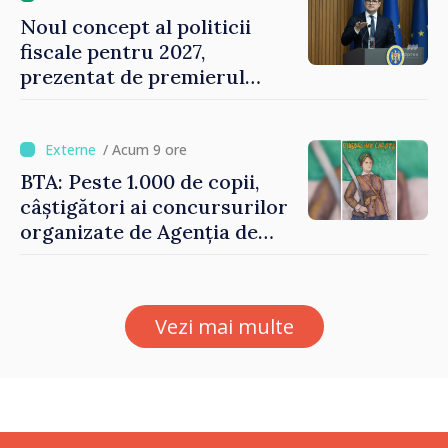
Noul concept al politicii
fiscale pentru 2027,
prezentat de premierul
Vasile Tofan: „Taxăm mai
puțin munca, stimulăm
investițiile, taxăm viciile și
/ Acum 9 ore
echilibrăm taxarea
BTA: Peste 1.000 de copii,
consumului”
câștigători ai concursurilor
organizate de Agenția de
Stat pentru Bulgarii din
Străinătate, vor fi premiați
Vezi mai multe