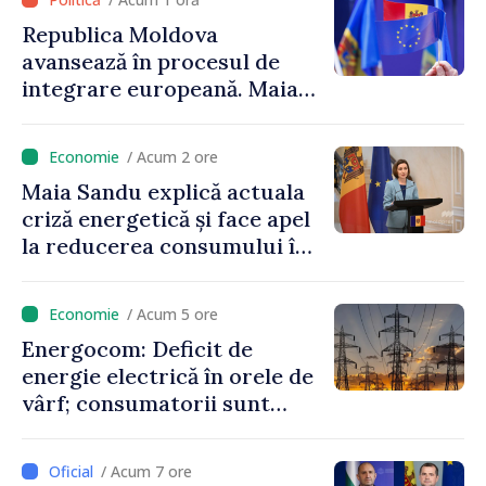
Republica Moldova
avansează în procesul de
integrare europeană. Maia
Sandu: „Nu ne blochează
niciun stat”
/ Acum 2 ore
Maia Sandu explică actuala
criză energetică și face apel
la reducerea consumului în
orele de vârf: „Doar astfel
putem menține prețurile la
/ Acum 5 ore
un nivel mai mic”
Energocom: Deficit de
energie electrică în orele de
vârf; consumatorii sunt
îndemnați să economisească
/ Acum 7 ore