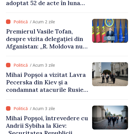
adoptat 52 de acte în luna
iulie
/ Acum 2 zile
Premierul Vasile Tofan,
despre vizita delegației din
Afganistan: „R. Moldova nu
recunoaște guvernarea
talibană. Aprobarea acestei
/ Acum 3 zile
vizite a fost o eroare de
Mihai Popșoi a vizitat Lavra
evaluare și de coordonare
Pecerska din Kiev și a
instituțională”
condamnat atacurile Rusiei
asupra patrimoniului
cultural al Ucrainei
/ Acum 3 zile
Mihai Popșoi, întrevedere cu
Andrii Sybiha la Kiev:
„Securitatea Republicii