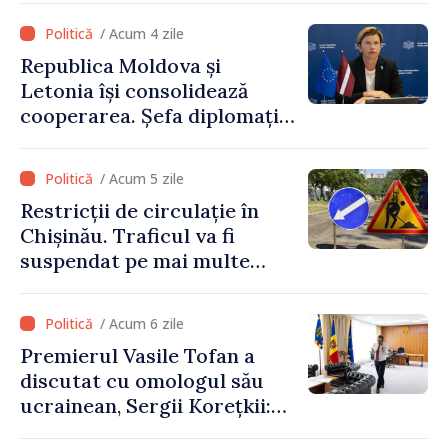
premier. Ce crede Igor
/ Acum 4 zile
Grosu despre noul șef al
Republica Moldova și
Guvernului
Letonia își consolidează
cooperarea. Șefa diplomației
letone vine la Chișinău
/ Acum 5 zile
Restricții de circulație în
Chișinău. Traficul va fi
suspendat pe mai multe
străzi
/ Acum 6 zile
Premierul Vasile Tofan a
discutat cu omologul său
ucrainean, Sergii Korețkii:
„Statele noastre au o relație