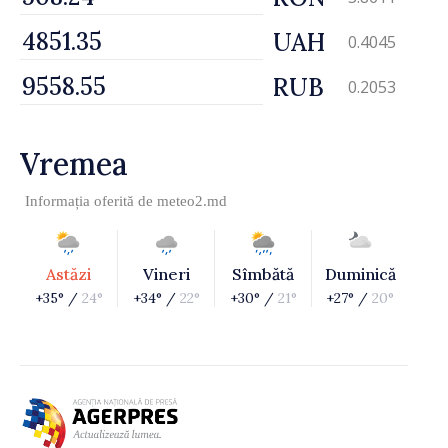
UAH
0.4045
RUB
0.2053
Vremea
Informația oferită de
meteo2.md
Astăzi
Vineri
Sîmbătă
Duminică
+35° /
24°
+34° /
22°
+30° /
21°
+27° /
20°