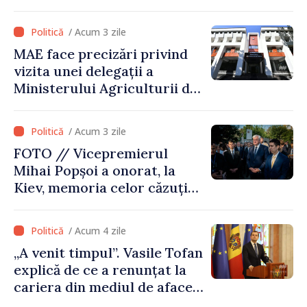
Comisiei Europene din acest
an să fie și mai bun”
/ Acum 3 zile
MAE face precizări privind
vizita unei delegații a
Ministerului Agriculturii din
Afganistan la Chișinău
/ Acum 3 zile
FOTO // Vicepremierul
Mihai Popșoi a onorat, la
Kiev, memoria celor căzuți
pentru libertatea Ucrainei:
„Acest război trebuie să
/ Acum 4 zile
înceteze”
„A venit timpul”. Vasile Tofan
explică de ce a renunțat la
cariera din mediul de afaceri
pentru a prelua funcția de