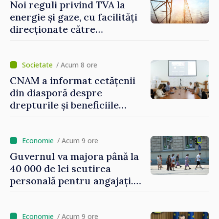
Noi reguli privind TVA la
energie și gaze, cu facilități
direcționate către
consumatorii vulnerabili
/ Acum 8 ore
CNAM a informat cetățenii
din diasporă despre
drepturile și beneficiile
asigurării medicale
/ Acum 9 ore
Guvernul va majora până la
40 000 de lei scutirea
personală pentru angajați.
Vasile Tofan: „Aproape 800
de milioane de lei îi lăsăm
oamenilor”
/ Acum 9 ore