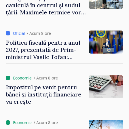
caniculă în centrul și sudul
țării. Maximele termice vor
ajunge până la 37°C
/ Acum 8 ore
Politica fiscală pentru anul
2027, prezentată de Prim-
ministrul Vasile Tofan:
Reducerea poverii pe muncă,
stimularea investițiilor și o
taxare mai echitabilă
/ Acum 8 ore
Impozitul pe venit pentru
bănci și instituții financiare
va crește
/ Acum 8 ore