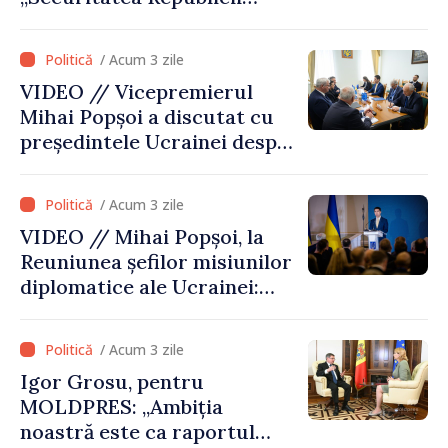
Moldova este strâns legată
de securitatea Ucrainei”
/ Acum 3 zile
VIDEO // Vicepremierul
Mihai Popșoi a discutat cu
președintele Ucrainei despre
gestionarea situației
hidrologice din bazinul
/ Acum 3 zile
râului Nistru și proiecte
VIDEO // Mihai Popșoi, la
comune în infrastructură și
Reuniunea șefilor misiunilor
energie
diplomatice ale Ucrainei:
„Republica Moldova a făcut
alegerea. Ne-am alăturat
/ Acum 3 zile
Ucrainei”
Igor Grosu, pentru
MOLDPRES: „Ambiția
noastră este ca raportul