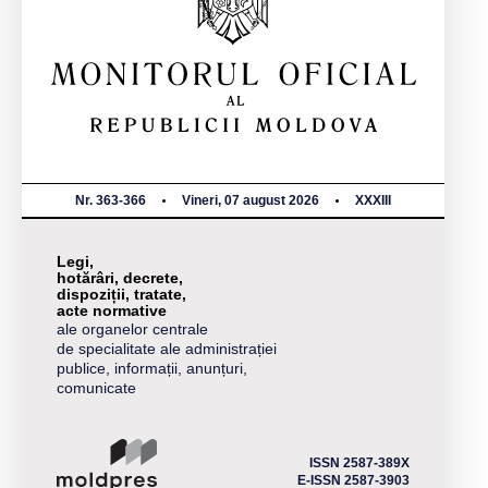
Nr. 363-366
Vineri, 07 august 2026
XXXIII
Legi,
hotărâri, decrete,
dispoziții, tratate,
acte normative
ale organelor centrale
de specialitate ale administrației
publice, informații, anunțuri,
comunicate
ISSN 2587-389X
E-ISSN 2587-3903