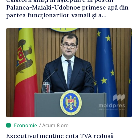
Palanca-Maiaki-Udobnoe primesc apă din
partea funcționarilor vamali și a
polițiștilor de frontieră
/ Acum 8 ore
Executivul menține cota TVA redusă