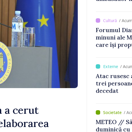
oldova
/ Acum
Forumul Dias
minuni ale M
care își prop
din diaspora
/ Acu
Atac rusesc 
trei persoane
decedat
a a cerut
/ Ac
elaborarea
METEO // Sâ
duminică cu 