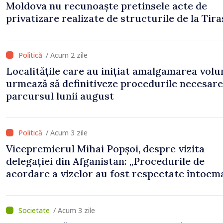
Moldova nu recunoaște pretinsele acte de
privatizare realizate de structurile de la Tira
în raioanele de est”
/ Acum 2 zile
Localitățile care au inițiat amalgamarea volu
urmează să definitiveze procedurile necesare
parcursul lunii august
/ Acum 3 zile
Vicepremierul Mihai Popșoi, despre vizita
delegației din Afganistan: „Procedurile de
acordare a vizelor au fost respectate întocm
s-au constatat încălcări ale prevederilor lega
/ Acum 3 zile