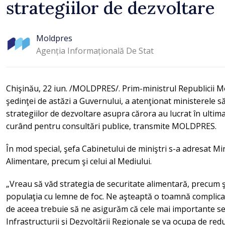
strategiilor de dezvoltare
Moldpres
Agenția Informațională De Stat
Chişinău, 22 iun. /MOLDPRES/. Prim-ministrul Republicii Mo
şedinţei de astăzi a Guvernului, a atenţionat ministerele s
strategiilor de dezvoltare asupra cărora au lucrat în ultim
curând pentru consultări publice, transmite MOLDPRES.
În mod special, şefa Cabinetului de miniştri s-a adresat Mini
Alimentare, precum şi celui al Mediului.
„Vreau să văd strategia de securitate alimentară, precum 
populaţia cu lemne de foc. Ne aşteaptă o toamnă complicat
de aceea trebuie să ne asigurăm că cele mai importante se
Infrastructurii şi Dezvoltării Regionale se va ocupa de red