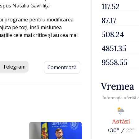
 spus Natalia Gavriliţa.
 noi programe pentru modificarea
ajuta pe toţi, însă misiunea
aţiile cele mai critice şi au cea mai
Telegram
Comentează
Vremea
Informația oferită
Astăzi
+30° /
22°