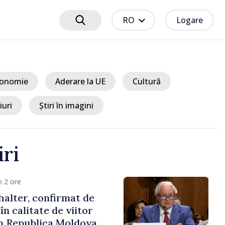
RO
Logare
onomie
Aderare la UE
Cultură
iuri
Știri în imagini
iri
 2 ore
alter, confirmat de
n calitate de viitor
n Republica Moldova