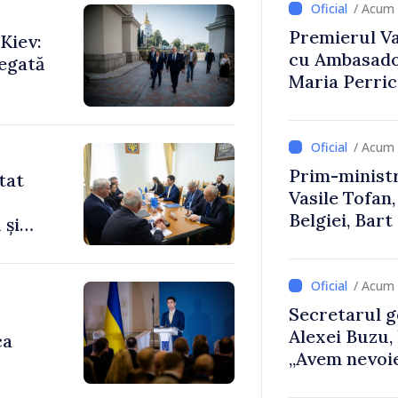
/ Acum 
Premierul Vas
Kiev:
cu Ambasador
legată
Maria Perri
/ Acum 
Prim-ministr
tat
Vasile Tofan,
Belgiei, Bar
 și
despre parcu
Republicii M
/ Acum 
Secretarul g
Alexei Buzu,
ca
„Avem nevoie
dumneavoast