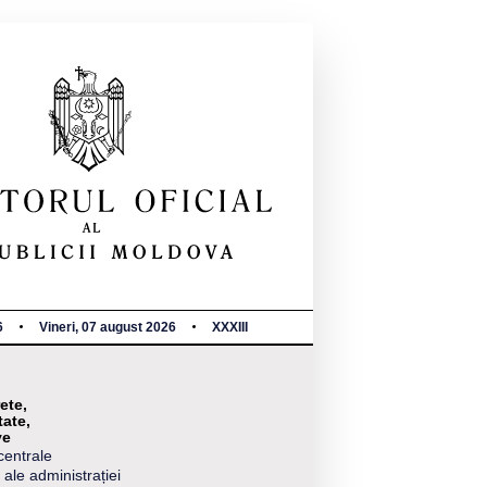
6
Vineri, 07 august 2026
XXXIII
ete,
tate,
ve
centrale
 ale administrației