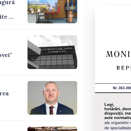
ingură
ite de
ovei”
Nr. 363-36
area
Legi,
hotărâri, decr
dispoziții, tra
acte normati
ale organelor 
de specialitate