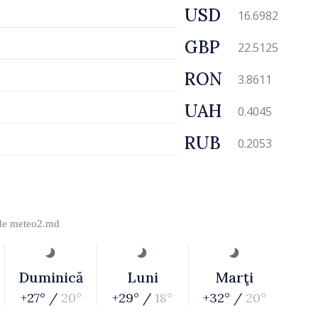
USD
16.6982
GBP
22.5125
RON
3.8611
UAH
0.4045
RUB
0.2053
 de
meteo2.md
Duminică
Luni
Marţi
+27° /
20°
+29° /
18°
+32° /
20°