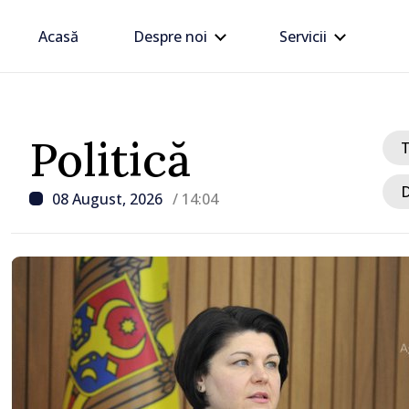
Acasă
Despre noi
Servicii
Politică
D
08 August, 2026
/ 14:04
/ Acum 1 oră
Moldova sunt EU // Ta
Șchiopu, antreprenoare
construiește punți într