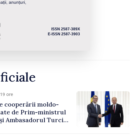
ații, anunțuri,
ISSN 2587-389X
E-ISSN 2587-3903
ficiale
19 ore
e cooperării moldo-
tate de Prim-ministrul
 și Ambasadorul Turciei,
fa Sertel