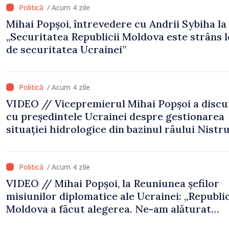
/ Acum 4 zile
Mihai Popșoi, întrevedere cu Andrii Sybiha la 
„Securitatea Republicii Moldova este strâns 
de securitatea Ucrainei”
/ Acum 4 zile
VIDEO // Vicepremierul Mihai Popșoi a discu
cu președintele Ucrainei despre gestionarea
situației hidrologice din bazinul râului Nistru
proiecte comune în infrastructură și energie
/ Acum 4 zile
VIDEO // Mihai Popșoi, la Reuniunea șefilor
misiunilor diplomatice ale Ucrainei: „Republi
Moldova a făcut alegerea. Ne-am alăturat
Ucrainei”