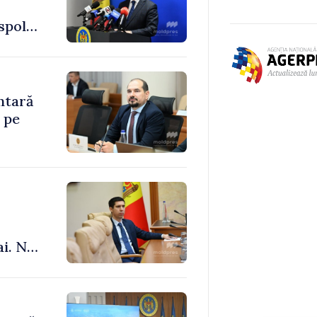
spol
ntară
 pe
ai. Nu
le”