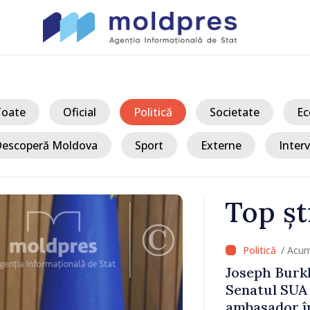
Toate
Oficial
Politică
Societate
Ec
escoperă Moldova
Sport
Externe
Interv
Top șt
/ Acum
mara
Joseph Burkh
a care
Senatul SUA î
e Marea
ambasador î