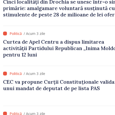
Cinci localități din Drochia se unesc într-o s
primărie: amalgamare voluntară susținută cu
stimulente de peste 28 de milioane de lei ofer
Guvern
/ Acum 3 zile
Curtea de Apel Centru a dispus limitarea
activității Partidului Republican „Inima Mold
pentru 12 luni
/ Acum 3 zile
CEC va propune Curții Constituționale valid
unui mandat de deputat de pe lista PAS
/ Acum 3 zile