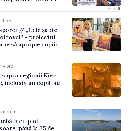
 3 ore
porei // „Cele șapte
oldovei” – proiectul
une să apropie copiii
 de țara de origine
m 4 ore
asupra regiunii Kiev:
, inclusiv un copil, au
um 4 ore
mbătă cu ploi,
soare: până la 35 de