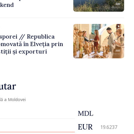
ekend
e
porei // Republica
movată în Elveția prin
tiții și exporturi
utar
lă a Moldovei
MDL
EUR
19.6237