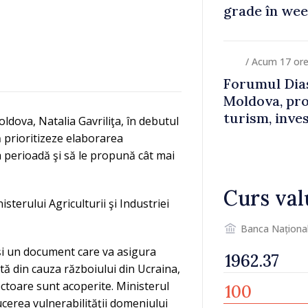
grade în we
/ Acum 17 or
Forumul Dias
Moldova, pro
turism, inves
ldova, Natalia Gavriliţa, în debutul
ă prioritizeze elaborarea
a perioadă şi să le propună cât mai
Curs val
sterului Agriculturii şi Industriei
Banca Naționa
şi un document care va asigura
ă din cauza războiului din Ucraina,
ctoare sunt acoperite. Ministerul
ucerea vulnerabilităţii domeniului