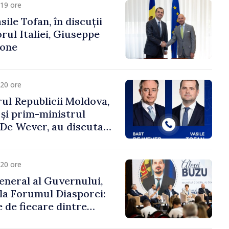
19 ore
ile Tofan, în discuții
ul Italiei, Giuseppe
cone
20 ore
ul Republicii Moldova,
 și prim-ministrul
t De Wever, au discutat
rsul european al
oldova.
20 ore
eneral al Guvernului,
 la Forumul Diasporei:
 de fiecare dintre
ră pentru a construi