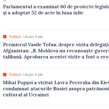
Parlamentul a examinat 60 de proiecte legisl
și a adoptat 52 de acte în luna iulie
/ Acum 4 zile
Premierul Vasile Tofan, despre vizita delegați
Afganistan: „R. Moldova nu recunoaște guve
talibană. Aprobarea acestei vizite a fost o er
de evaluare și de coordonare instituțională”
/ Acum 4 zile
Mihai Popșoi a vizitat Lavra Pecerska din Kiev
condamnat atacurile Rusiei asupra patrimoni
cultural al Ucrainei