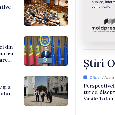
publice, inform
ative
comunicate
ei din
rnarea
oare
Știri O
/ Acum 
Perspectivel
 și a
turce, discu
ului
Vasile Tofan
Uygar Musta