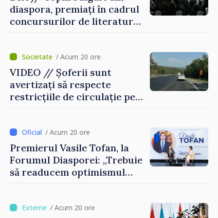
diaspora, premiați în cadrul
concursurilor de literatură,
artă și muzică organizate de
Agenția Executivă pentru
Bulgarii din Străinătate
/ Acum 20 ore
VIDEO // Șoferii sunt
avertizați să respecte
restricțiile de circulație pe
drumul R3, unde se
desfășoară lucrări de
reparație
/ Acum 20 ore
Premierul Vasile Tofan, la
Forumul Diasporei: „Trebuie
să readucem optimismul
oamenilor și încrederea că
Republica Moldova merge în
direcția corectă”
/ Acum 20 ore