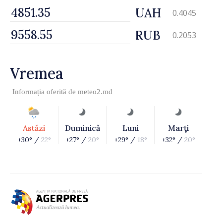
UAH
0.4045
RUB
0.2053
Vremea
Informația oferită de
meteo2.md
Astăzi
Duminică
Luni
Marţi
+30° /
22°
+27° /
20°
+29° /
18°
+32° /
20°