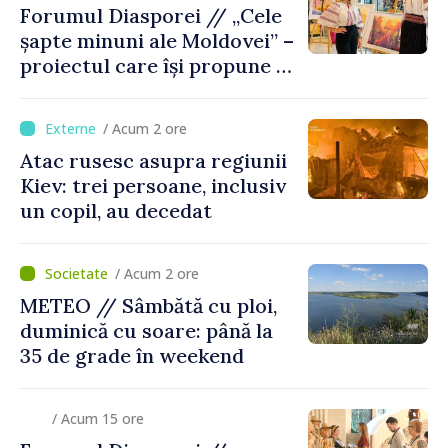
Forumul Diasporei // „Cele
șapte minuni ale Moldovei” –
proiectul care își propune să
apropie copiii din diaspora
de țara de origine
/ Acum 2 ore
Atac rusesc asupra regiunii
Kiev: trei persoane, inclusiv
un copil, au decedat
/ Acum 2 ore
METEO // Sâmbătă cu ploi,
duminică cu soare: până la
35 de grade în weekend
/ Acum 15 ore