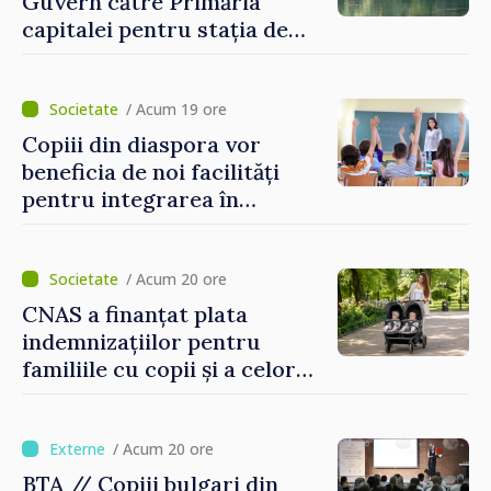
Guvern către Primăria
capitalei pentru stația de
captarea a apei de la Vadul
lui Vodă au fost instalate și
puse în funcțiune
/ Acum 19 ore
Copiii din diaspora vor
beneficia de noi facilități
pentru integrarea în
sistemul educațional din
Republica Moldova
/ Acum 20 ore
CNAS a finanțat plata
indemnizațiilor pentru
familiile cu copii și a celor
pentru incapacitate
temporară de muncă
/ Acum 20 ore
BTA // Copiii bulgari din