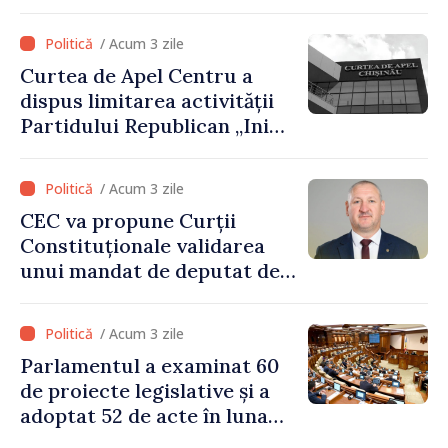
voluntară susținută cu
stimulente de peste 28 de
/ Acum 3 zile
milioane de lei oferite de
Curtea de Apel Centru a
Guvern
dispus limitarea activității
Partidului Republican „Inima
Moldovei” pentru 12 luni
/ Acum 3 zile
CEC va propune Curții
Constituționale validarea
unui mandat de deputat de
pe lista PAS
/ Acum 3 zile
Parlamentul a examinat 60
de proiecte legislative și a
adoptat 52 de acte în luna
iulie