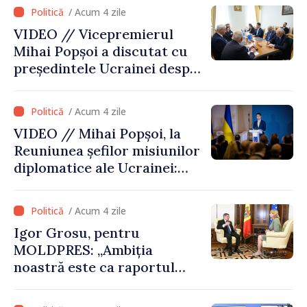
de securitatea Ucrainei”
/ Acum 4 zile
VIDEO // Vicepremierul
Mihai Popșoi a discutat cu
președintele Ucrainei despre
gestionarea situației
hidrologice din bazinul
/ Acum 4 zile
râului Nistru și proiecte
VIDEO // Mihai Popșoi, la
comune în infrastructură și
Reuniunea șefilor misiunilor
energie
diplomatice ale Ucrainei:
„Republica Moldova a făcut
alegerea. Ne-am alăturat
/ Acum 4 zile
Ucrainei”
Igor Grosu, pentru
MOLDPRES: „Ambiția
noastră este ca raportul
Comisiei Europene din acest
an să fie și mai bun”