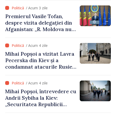
/ Acum 3 zile
Premierul Vasile Tofan,
despre vizita delegației din
Afganistan: „R. Moldova nu
recunoaște guvernarea
talibană. Aprobarea acestei
/ Acum 4 zile
vizite a fost o eroare de
Mihai Popșoi a vizitat Lavra
evaluare și de coordonare
Pecerska din Kiev și a
instituțională”
condamnat atacurile Rusiei
asupra patrimoniului
cultural al Ucrainei
/ Acum 4 zile
Mihai Popșoi, întrevedere cu
Andrii Sybiha la Kiev:
„Securitatea Republicii
Moldova este strâns legată