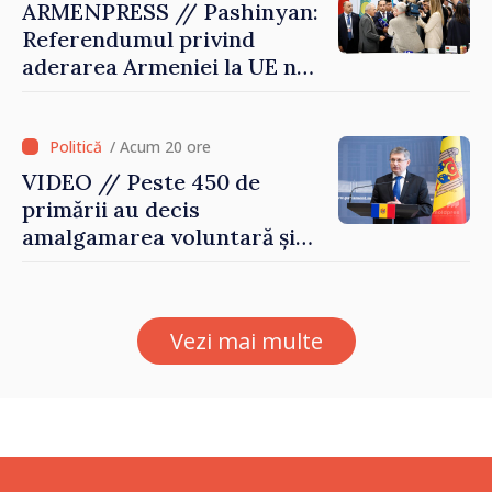
ARMENPRESS // Pashinyan:
Referendumul privind
aderarea Armeniei la UE nu
este posibil în această etapă
/ Acum 20 ore
VIDEO // Peste 450 de
primării au decis
amalgamarea voluntară și
vor beneficia de fonduri
pentru investiții. Igor
Grosu: „Este important să
Vezi mai multe
depășim blocajele și să dăm o
șansă localităților să se
dezvolte”