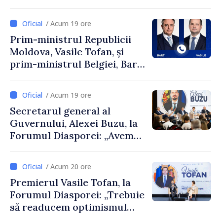
Perricone
/ Acum 19 ore
Prim-ministrul Republicii
Moldova, Vasile Tofan, și
prim-ministrul Belgiei, Bart
De Wever, au discutat
despre parcursul european
/ Acum 19 ore
al Republicii Moldova.
Secretarul general al
Guvernului, Alexei Buzu, la
Forumul Diasporei: „Avem
nevoie de fiecare dintre
dumneavoastră pentru a
/ Acum 20 ore
construi comunități mai
Premierul Vasile Tofan, la
puternice”
Forumul Diasporei: „Trebuie
să readucem optimismul
oamenilor și încrederea că