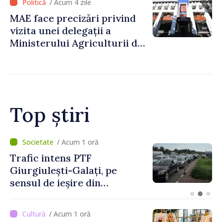
/ Acum 4 zile
MAE face precizări privind
vizita unei delegații a
Ministerului Agriculturii din
Afganistan la Chișinău
Top știri
/ Acum 1 oră
/ 
intens PTF
Joseph Bu
lești-Galați, pe
confirmat
e ieșire din
calitate 
ica Moldova
în Republ
/ Acum 1 oră