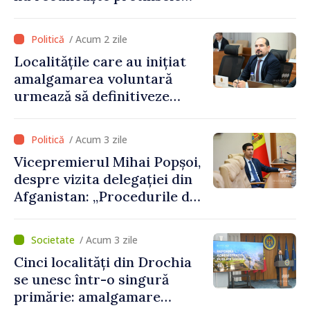
acte de privatizare realizate
de structurile de la Tiraspol
/ Acum 2 zile
în raioanele de est”
Localitățile care au inițiat
amalgamarea voluntară
urmează să definitiveze
procedurile necesare pe
parcursul lunii august
/ Acum 3 zile
Vicepremierul Mihai Popșoi,
despre vizita delegației din
Afganistan: „Procedurile de
acordare a vizelor au fost
respectate întocmai. Nu s-
/ Acum 3 zile
au constatat încălcări ale
Cinci localități din Drochia
prevederilor legale”
se unesc într-o singură
primărie: amalgamare