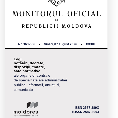
Nr. 363-366
Vineri, 07 august 2026
XXXIII
Legi,
hotărâri, decrete,
dispoziții, tratate,
acte normative
ale organelor centrale
de specialitate ale administrației
publice, informații, anunțuri,
comunicate
ISSN 2587-389X
E-ISSN 2587-3903