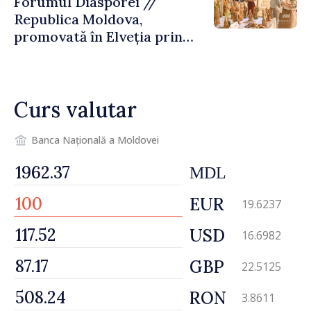
Forumul Diasporei //
Republica Moldova,
promovată în Elveția prin
turism, investiții și
exporturi
Curs valutar
Banca Națională a Moldovei
MDL
EUR
19.6237
USD
16.6982
GBP
22.5125
RON
3.8611