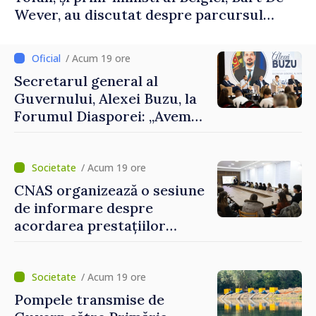
Wever, au discutat despre parcursul
european al Republicii Moldova.
/ Acum 19 ore
Secretarul general al
Guvernului, Alexei Buzu, la
Forumul Diasporei: „Avem
nevoie de fiecare dintre
dumneavoastră pentru a
construi comunități mai
/ Acum 19 ore
puternice”
CNAS organizează o sesiune
de informare despre
acordarea prestațiilor
sociale și serviciile
electronice. Cetățenii,
invitați să se înscrie la
/ Acum 19 ore
eveniment
Pompele transmise de