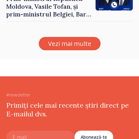
Moldova, Vasile Tofan, și
prim-ministrul Belgiei, Bart
De Wever, au discutat
despre parcursul european
al Republicii Moldova.
Vezi mai multe
#newsletter
Primiți cele mai recente știri direct pe
E-mailul dvs.
Abonează-te