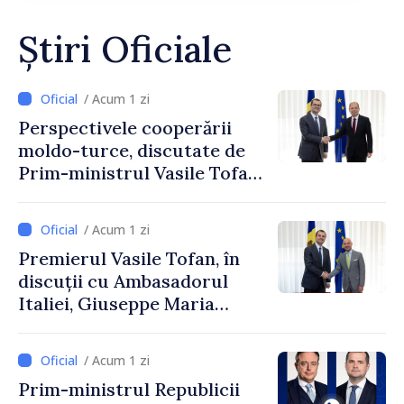
Știri Oficiale
/ Acum 1 zi
Perspectivele cooperării
moldo-turce, discutate de
Prim-ministrul Vasile Tofan
și Ambasadorul Turciei,
Uygar Mustafa Sertel
/ Acum 1 zi
Premierul Vasile Tofan, în
discuții cu Ambasadorul
Italiei, Giuseppe Maria
Perricone
/ Acum 1 zi
Prim-ministrul Republicii