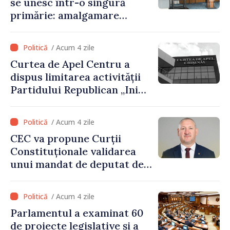
se unesc într-o singură
primărie: amalgamare
voluntară susținută cu
stimulente de peste 28 de
/ Acum 4 zile
milioane de lei oferite de
Curtea de Apel Centru a
Guvern
dispus limitarea activității
Partidului Republican „Inima
Moldovei” pentru 12 luni
/ Acum 4 zile
CEC va propune Curții
Constituționale validarea
unui mandat de deputat de
pe lista PAS
/ Acum 4 zile
Parlamentul a examinat 60
de proiecte legislative și a