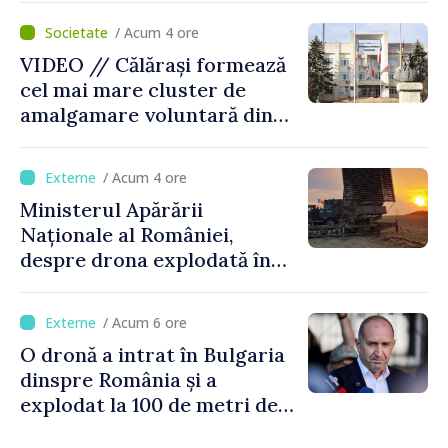
control vamal cu un scanner
/ Acum 4 ore
performant
VIDEO // Călărași formează
cel mai mare cluster de
amalgamare voluntară din
Republica Moldova. Consiliul
orășenesc a aprobat decizia
/ Acum 4 ore
finală
Ministerul Apărării
Naționale al României,
despre drona explodată în
Bulgaria: „Radarele noastre
nu au detectat niciun
/ Acum 6 ore
vehicul aerian”
O dronă a intrat în Bulgaria
dinspre România și a
explodat la 100 de metri de
graniță