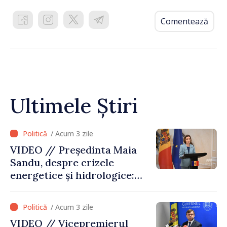
Comentează
Ultimele Știri
/ Acum 3 zile
VIDEO // Președinta Maia
Sandu, despre crizele
energetice și hidrologice:
„Guvernul va face tot
posibilul pentru a atenua
/ Acum 3 zile
consecințele”
VIDEO // Vicepremierul