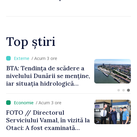
Comisiei Europene din acest
an să fie și mai bun”
Top știri
/ Acum 1 oră
Energocom a asigurat
necesarul de energie
electrică pentru 8 august.
Compania îndeamnă
cetățenii să reducă
/ Acum 3 ore
consumul în orele de vârf
FOTO // Directorul
Serviciului Vamal, în vizită la
Otaci: A fost examinată
posibilitatea dotării Zonei de