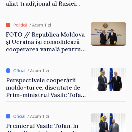
aliat tradițional al Rusiei
după 2022
/ Acum 1 zi
FOTO // Republica Moldova
și Ucraina își consolidează
cooperarea vamală pentru
securizarea frontierei și
integrarea europeană.
Reuniune la Moghiliov-
/ Acum 1 zi
Podolsk
Perspectivele cooperării
moldo-turce, discutate de
Prim-ministrul Vasile Tofan
și Ambasadorul Turciei,
Uygar Mustafa Sertel
/ Acum 1 zi
Premierul Vasile Tofan, în