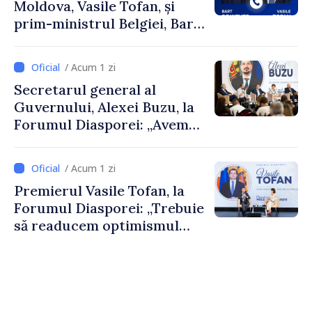
Moldova, Vasile Tofan, și
prim-ministrul Belgiei, Bart
De Wever, au discutat
despre parcursul european
/ Acum 1 zi
al Republicii Moldova.
Secretarul general al
Guvernului, Alexei Buzu, la
Forumul Diasporei: „Avem
nevoie de fiecare dintre
dumneavoastră pentru a
/ Acum 1 zi
construi comunități mai
Premierul Vasile Tofan, la
puternice”
Forumul Diasporei: „Trebuie
să readucem optimismul
oamenilor și încrederea că
Republica Moldova merge în
direcția corectă”