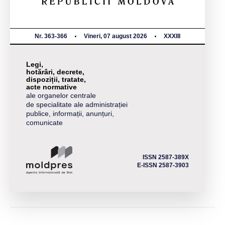
Nr. 363-366
Vineri, 07 august 2026
XXXIII
Legi,
hotărâri, decrete,
dispoziții, tratate,
acte normative
ale organelor centrale
de specialitate ale administrației
publice, informații, anunțuri,
comunicate
ISSN 2587-389X
E-ISSN 2587-3903