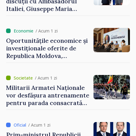
discuții cu Ambasadorul
Italiei, Giuseppe Maria
Perricone
/ Acum 1 zi
Oportunitățile economice și
investiționale oferite de
Republica Moldova,
prezentate de vicepremierul
Eugeniu Osmochescu, la
Forumul Diasporei
/ Acum 1 zi
Militarii Armatei Naționale
vor desfășura antrenamente
pentru parada consacrată
Zilei Independenței
/ Acum 1 zi
Prim-ministrul Republicii