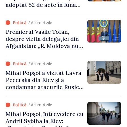
adoptat 52 de acte în luna
iulie
/ Acum 4 zile
Premierul Vasile Tofan,
despre vizita delegației din
Afganistan: „R. Moldova nu
recunoaște guvernarea
talibană. Aprobarea acestei
/ Acum 4 zile
vizite a fost o eroare de
Mihai Popșoi a vizitat Lavra
evaluare și de coordonare
Pecerska din Kiev și a
instituțională”
condamnat atacurile Rusiei
asupra patrimoniului
cultural al Ucrainei
/ Acum 4 zile
Mihai Popșoi, întrevedere cu
Andrii Sybiha la Kiev: