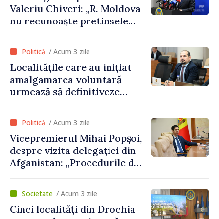
Valeriu Chiveri: „R. Moldova
nu recunoaște pretinsele
acte de privatizare realizate
de structurile de la Tiraspol
/ Acum 3 zile
în raioanele de est”
Localitățile care au inițiat
amalgamarea voluntară
urmează să definitiveze
procedurile necesare pe
parcursul lunii august
/ Acum 3 zile
Vicepremierul Mihai Popșoi,
despre vizita delegației din
Afganistan: „Procedurile de
acordare a vizelor au fost
respectate întocmai. Nu s-
/ Acum 3 zile
au constatat încălcări ale
Cinci localități din Drochia
prevederilor legale”