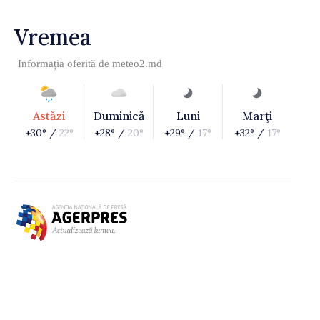
Vremea
Informația oferită de
meteo2.md
Astăzi
Duminică
Luni
Marţi
+30° /
22°
+28° /
20°
+29° /
17°
+32° /
17°