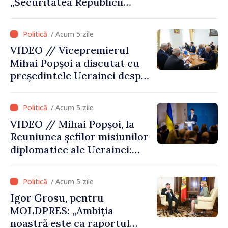
„Securitatea Republicii
Moldova este strâns legată
de securitatea Ucrainei”
/ Acum 5 zile
VIDEO // Vicepremierul
Mihai Popșoi a discutat cu
președintele Ucrainei despre
gestionarea situației
hidrologice din bazinul
/ Acum 5 zile
râului Nistru și proiecte
VIDEO // Mihai Popșoi, la
comune în infrastructură și
Reuniunea șefilor misiunilor
energie
diplomatice ale Ucrainei:
„Republica Moldova a făcut
alegerea. Ne-am alăturat
/ Acum 5 zile
Ucrainei”
Igor Grosu, pentru
MOLDPRES: „Ambiția
noastră este ca raportul