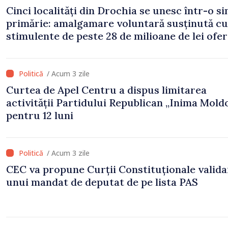
Cinci localități din Drochia se unesc într-o s
primărie: amalgamare voluntară susținută cu
stimulente de peste 28 de milioane de lei ofer
Guvern
/ Acum 3 zile
Curtea de Apel Centru a dispus limitarea
activității Partidului Republican „Inima Mold
pentru 12 luni
/ Acum 3 zile
CEC va propune Curții Constituționale valid
unui mandat de deputat de pe lista PAS