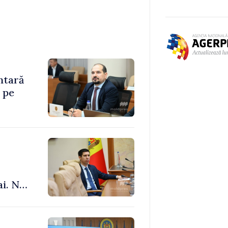
ntară
 pe
ai. Nu
le”