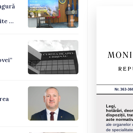
ingură
ite de
ovei”
Nr. 363-36
area
Legi,
hotărâri, decr
dispoziții, tra
acte normati
ale organelor 
de specialitate