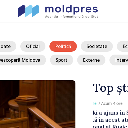
Toate
Oficial
Politică
Societate
Ec
escoperă Moldova
Sport
Externe
Interv
Top șt
/ Acum 
a, în prima
Perspectivel
at
turce, discu
pă 2022
Vasile Tofan