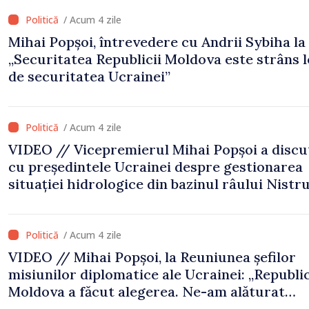
/ Acum 4 zile
Mihai Popșoi, întrevedere cu Andrii Sybiha la 
„Securitatea Republicii Moldova este strâns 
de securitatea Ucrainei”
/ Acum 4 zile
VIDEO // Vicepremierul Mihai Popșoi a discu
cu președintele Ucrainei despre gestionarea
situației hidrologice din bazinul râului Nistru
proiecte comune în infrastructură și energie
/ Acum 4 zile
VIDEO // Mihai Popșoi, la Reuniunea șefilor
misiunilor diplomatice ale Ucrainei: „Republi
Moldova a făcut alegerea. Ne-am alăturat
Ucrainei”