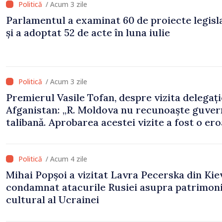
/ Acum 3 zile
Parlamentul a examinat 60 de proiecte legisl
și a adoptat 52 de acte în luna iulie
/ Acum 3 zile
Premierul Vasile Tofan, despre vizita delegați
Afganistan: „R. Moldova nu recunoaște guve
talibană. Aprobarea acestei vizite a fost o er
de evaluare și de coordonare instituțională”
/ Acum 4 zile
Mihai Popșoi a vizitat Lavra Pecerska din Kiev
condamnat atacurile Rusiei asupra patrimoni
cultural al Ucrainei