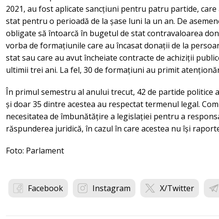
2021, au fost aplicate sancțiuni pentru patru partide, care a
stat pentru o perioadă de la șase luni la un an. De asemenea
obligate să întoarcă în bugetul de stat contravaloarea donaț
vorba de formațiunile care au încasat donații de la persoane
stat sau care au avut încheiate contracte de achiziții publi
ultimii trei ani. La fel, 30 de formațiuni au primit atenționăr
În primul semestru al anului trecut, 42 de partide politice
și doar 35 dintre acestea au respectat termenul legal. Comi
necesitatea de îmbunătățire a legislației pentru a responsa
răspunderea juridică, în cazul în care acestea nu își raport
Foto: Parlament
Facebook
Instagram
X/Twitter