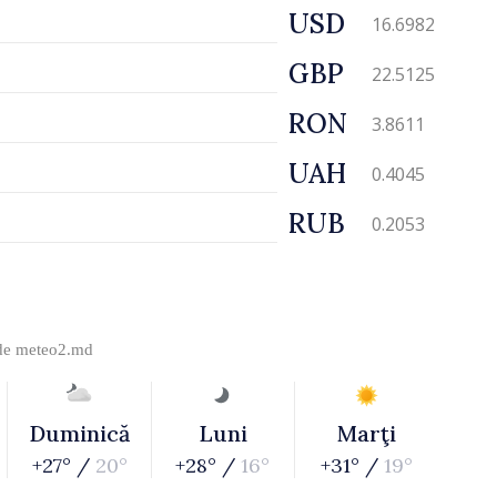
USD
16.6982
GBP
22.5125
RON
3.8611
UAH
0.4045
RUB
0.2053
 de
meteo2.md
Duminică
Luni
Marţi
+27° /
20°
+28° /
16°
+31° /
19°