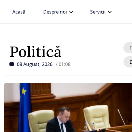
Acasă
Despre noi
Servicii
Politică
D
08 August, 2026
/ 01:08
/ Acum 4 ore
Zelenski a ajuns în Serbi
sa vizită în acest stat ali
tradițional al Rusiei du