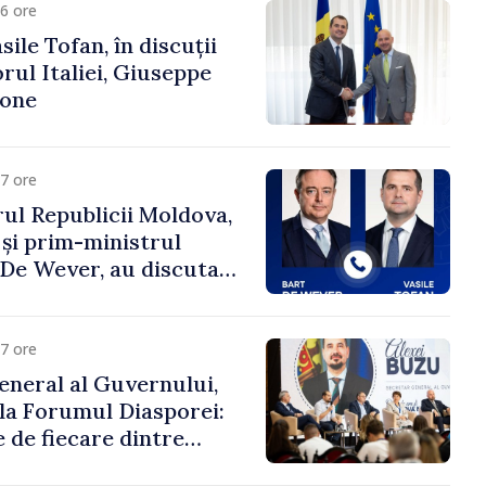
6 ore
ile Tofan, în discuții
ul Italiei, Giuseppe
cone
7 ore
ul Republicii Moldova,
 și prim-ministrul
t De Wever, au discutat
rsul european al
oldova.
7 ore
eneral al Guvernului,
 la Forumul Diasporei:
 de fiecare dintre
ră pentru a construi