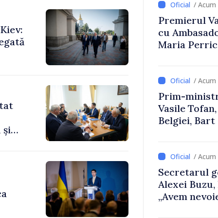
/ Acum 
Premierul Vas
Kiev:
cu Ambasador
legată
Maria Perri
/ Acum 
Prim-ministr
tat
Vasile Tofan,
Belgiei, Bar
 și
despre parcu
Republicii M
/ Acum 
Secretarul g
Alexei Buzu,
ca
„Avem nevoie
dumneavoast