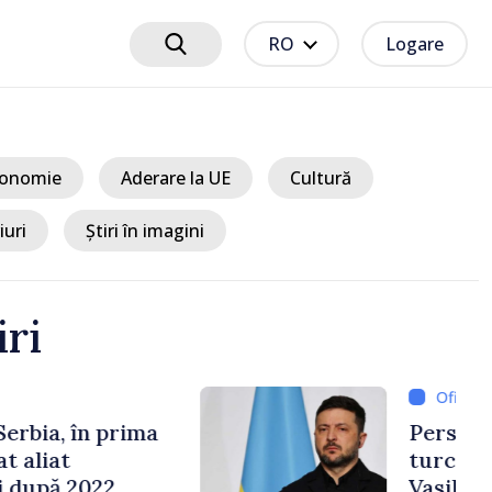
RO
Logare
onomie
Aderare la UE
Cultură
iuri
Știri în imagini
iri
6 ore
e cooperării moldo-
tate de Prim-ministrul
 și Ambasadorul Turciei,