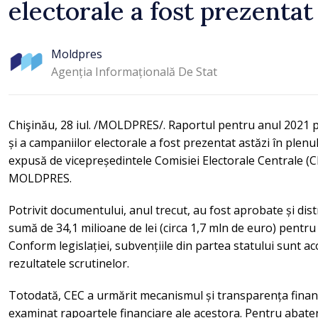
electorale a fost prezenta
Moldpres
Agenția Informațională De Stat
Chişinău, 28 iul. /MOLDPRES/. Raportul pentru anul 2021 pr
și a campaniilor electorale a fost prezentat astăzi în plenu
expusă de vicepreședintele Comisiei Electorale Centrale (C
MOLDPRES.
Potrivit documentului, anul trecut, au fost aprobate și dist
sumă de 34,1 milioane de lei (circa 1,7 mln de euro) pentru 
Conform legislației, subvențiile din partea statului sunt ac
rezultatele scrutinelor.
Totodată, CEC a urmărit mecanismul și transparența finanțăr
examinat rapoartele financiare ale acestora. Pentru abater