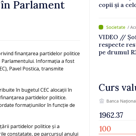
t în Parlament
copii și a ce
temporară d
/ Ac
VIDEO // Șof
respecte rest
pe drumul R3
ivind finanțarea partidelor politice
lucrări de re
l Parlamentului. Informația a fost
EC), Pavel Postica, transmite
Curs val
ribuite în bugetul CEC alocații în
finanțarea partidelor politice.
Banca Naționa
ordate formațiunilor în funcție de
ii partidelor politice și a
ile constatate, pe parcursul anului