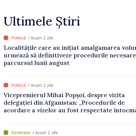
Ultimele Știri
/ Acum 2 zile
Localitățile care au inițiat amalgamarea volu
urmează să definitiveze procedurile necesare
parcursul lunii august
/ Acum 2 zile
Vicepremierul Mihai Popșoi, despre vizita
delegației din Afganistan: „Procedurile de
acordare a vizelor au fost respectate întocm
s-au constatat încălcări ale prevederilor lega
/ Acum 2 zile