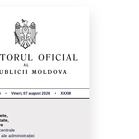
6
Vineri, 07 august 2026
XXXIII
ete,
tate,
ve
centrale
 ale administrației