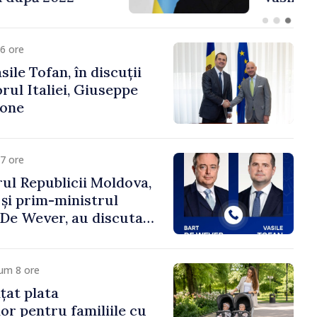
fa Sertel
6 ore
ile Tofan, în discuții
ul Italiei, Giuseppe
cone
7 ore
ul Republicii Moldova,
 și prim-ministrul
t De Wever, au discutat
rsul european al
oldova.
um 8 ore
țat plata
or pentru familiile cu