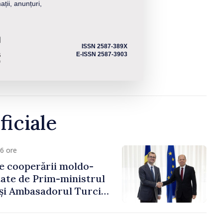
ații, anunțuri,
ISSN 2587-389X
E-ISSN 2587-3903
ficiale
6 ore
e cooperării moldo-
tate de Prim-ministrul
 și Ambasadorul Turciei,
fa Sertel