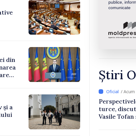
publice, inform
comunicate
ative
ei din
rnarea
Știri O
oare
/ Acum 
Perspectivel
 și a
turce, discu
ului
Vasile Tofan
Uygar Musta