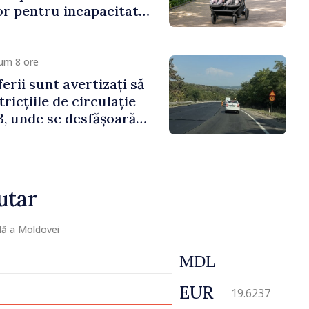
lor pentru incapacitate
e muncă
um 8 ore
erii sunt avertizați să
ricțiile de circulație
, unde se desfășoară
parație
utar
lă a Moldovei
MDL
EUR
19.6237