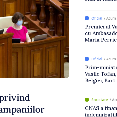
Uygar Musta
/ Acum 
Premierul Vas
cu Ambasador
Maria Perri
/ Acum 
Prim-ministr
Vasile Tofan,
Belgiei, Bar
despre parcu
Republicii M
privind
/ Ac
campaniilor
CNAS a finan
indemnizațiil