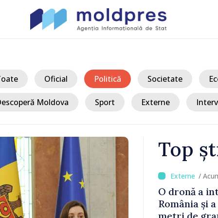
Toate
Oficial
Politică
Societate
Ec
escoperă Moldova
Sport
Externe
Interv
Top șt
/ Acu
onale al
O dronă a in
 explodată
România și a
oastre nu au
metri de gra