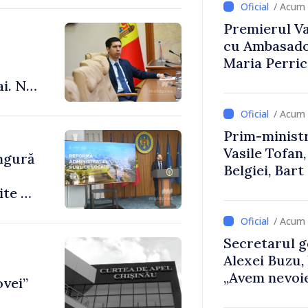
/ Acum 
Premierul Vas
cu Ambasador
Maria Perri
ai. Nu
le”
/ Acum 
Prim-ministr
Vasile Tofan,
ingură
Belgiei, Bar
despre parcu
ite de
Republicii M
/ Acum 
Secretarul g
Alexei Buzu,
„Avem nevoie
ovei”
dumneavoast