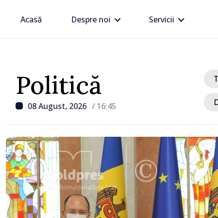
Acasă
Despre noi
Servicii
Politică
D
08 August, 2026
/ 16:45
/ Acum 1 oră
Ministerul Apărării Nați
României, despre drona
în Bulgaria: „Radarele n