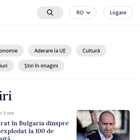
RO
Logare
onomie
Aderare la UE
Cultură
iuri
Știri în imagini
iri
m 3 ore
trat în Bulgaria dinspre
 explodat la 100 de
niță