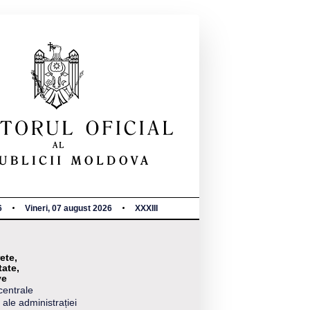
6
Vineri, 07 august 2026
XXXIII
ete,
tate,
ve
centrale
 ale administrației