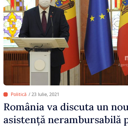
detectat niciun vehicul 
/ 23 Iulie, 2021
România va discuta un no
asistență nerambursabilă 