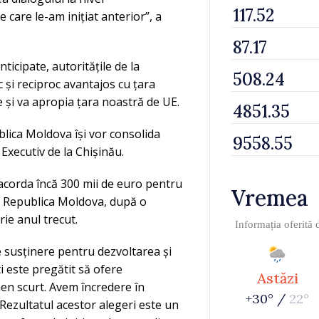
care le-am inițiat anterior”, a
ticipate, autoritățile de la
 și reciproc avantajos cu țara
e și va apropia țara noastră de UE.
blica Moldova își vor consolida
Executiv de la Chișinău.
 acorda încă 300 mii de euro pentru
Vremea
in Republica Moldova, după o
ie anul trecut.
Informația oferită
 susținere pentru dezvoltarea și
 este pregătit să ofere
Astăzi
men scurt. Avem încredere în
+30° /
22°
Rezultatul acestor alegeri este un