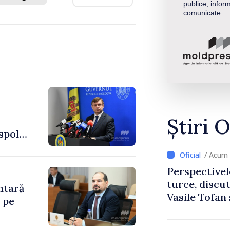
publice, inform
comunicate
Știri O
spol
/ Acum 
Perspectivel
turce, discu
ntară
Vasile Tofan
 pe
Uygar Musta