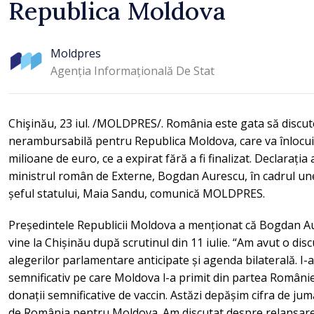
Republica Moldova
Moldpres
Agenția Informațională De Stat
Chişinău, 23 iul. /MOLDPRES/. România este gata să discu
nerambursabilă pentru Republica Moldova, care va înlocui 
milioane de euro, ce a expirat fără a fi finalizat. Declarația
ministrul român de Externe, Bogdan Aurescu, în cadrul un
șeful statului, Maia Sandu, comunică MOLDPRES.
Președintele Republicii Moldova a menționat că Bogdan Aur
vine la Chișinău după scrutinul din 11 iulie. “Am avut o dis
alegerilor parlamentare anticipate și agenda bilaterală. I
semnificativ pe care Moldova l-a primit din partea Românie
donații semnificative de vaccin. Astăzi depășim cifra de jum
de România pentru Moldova. Am discutat despre relansarea