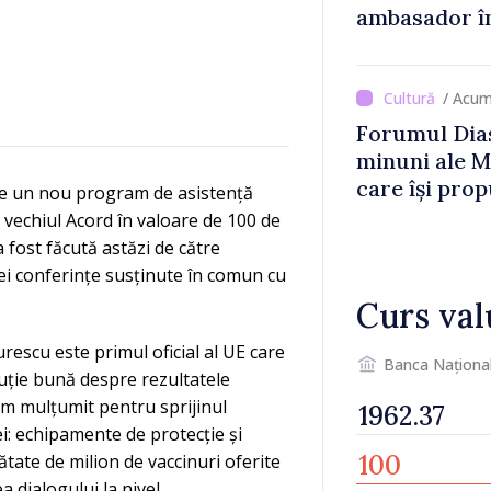
ambasador î
/ Acum
Forumul Dias
minuni ale M
care își prop
te un nou program de asistență
din diaspora
vechiul Acord în valoare de 100 de
 a fost făcută astăzi de către
ei conferințe susținute în comun cu
Curs val
escu este primul oficial al UE care
Banca Naționa
cuție bună despre rezultatele
-am mulțumit pentru sprijinul
i: echipamente de protecție și
ătate de milion de vaccinuri oferite
 dialogului la nivel