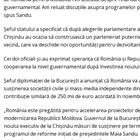
guvernamental. Am reluat discuțiile asupra programelor pe 
spus Sandu.
Șeful statului a specificat că după alegerile parlamentare an
Chișinău au ocazia să construiască un parteneriat puternic
vecină, care va deschide noi oportunități pentru dezvoltar
Cei doi oficiali și-au exprimat speranța că România și Repu
cooperarea la nivel guvernamental după învestirea noului 
Șeful diplomației de la București a anunțat că România va
susținerea societății civile și mass-media independente d
contribuție similară de 250 mii de euro acordată în noiembr
„România este pregătită pentru accelerarea proiectelor de
modernizarea Republicii Moldova. Guvernul de la București
noului executiv de la Chișinău măsuri de susținere pe ter
programul de reforme inițiat de președintele Maia Sandu. 