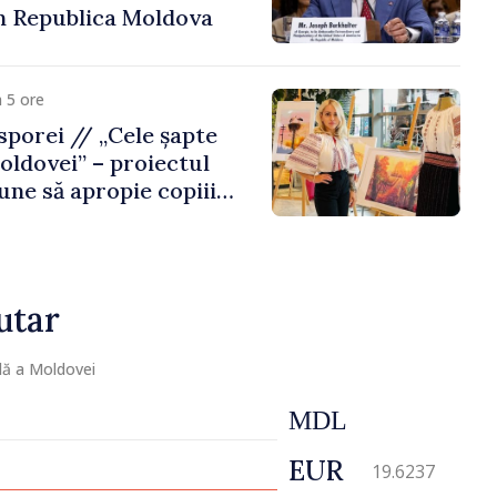
n Republica Moldova
 5 ore
porei // „Cele șapte
oldovei” – proiectul
une să apropie copiii
 de țara de origine
utar
lă a Moldovei
MDL
EUR
19.6237