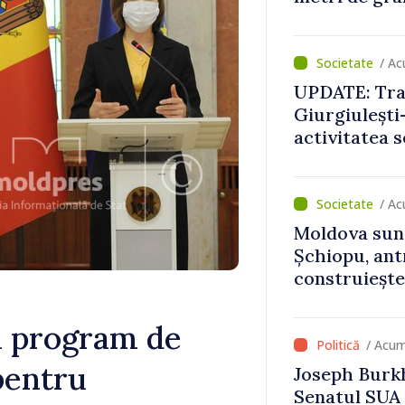
aerian”
/ Ac
UPDATE: Traf
Giurgiulești-
activitatea s
normale
/ Ac
Moldova sun
Șchiopu, an
construiește
Britanie și 
u program de
/ Acum
pentru
Joseph Burkh
Senatul SUA î