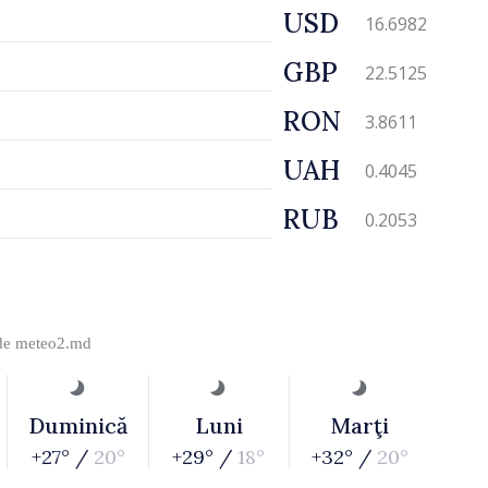
USD
16.6982
GBP
22.5125
RON
3.8611
UAH
0.4045
RUB
0.2053
 de
meteo2.md
Duminică
Luni
Marţi
+27° /
20°
+29° /
18°
+32° /
20°