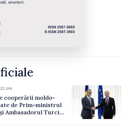
ații, anunțuri,
ISSN 2587-389X
E-ISSN 2587-3903
ficiale
22 ore
e cooperării moldo-
tate de Prim-ministrul
 și Ambasadorul Turciei,
fa Sertel