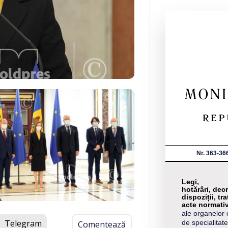
Nr. 363-36
Legi,
hotărâri, decr
dispoziții, tra
acte normati
ale organelor 
Telegram
de specialitate
Comentează