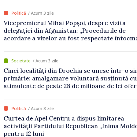
/ Acum 3 zile
Vicepremierul Mihai Popșoi, despre vizita
delegației din Afganistan: „Procedurile de
acordare a vizelor au fost respectate întocm
s-au constatat încălcări ale prevederilor lega
/ Acum 3 zile
Cinci localități din Drochia se unesc într-o s
primărie: amalgamare voluntară susținută cu
stimulente de peste 28 de milioane de lei ofer
Guvern
/ Acum 3 zile
Curtea de Apel Centru a dispus limitarea
activității Partidului Republican „Inima Mold
pentru 12 luni