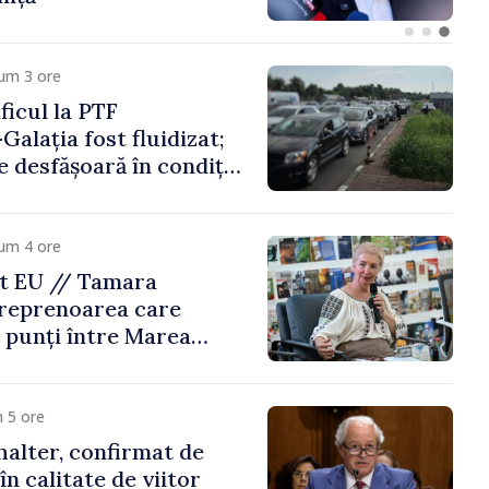
um 3 ore
icul la PTF
Galația fost fluidizat;
e desfășoară în condiții
um 4 ore
t EU // Tamara
treprenoarea care
 punți între Marea
Republica Moldova
 5 ore
alter, confirmat de
n calitate de viitor