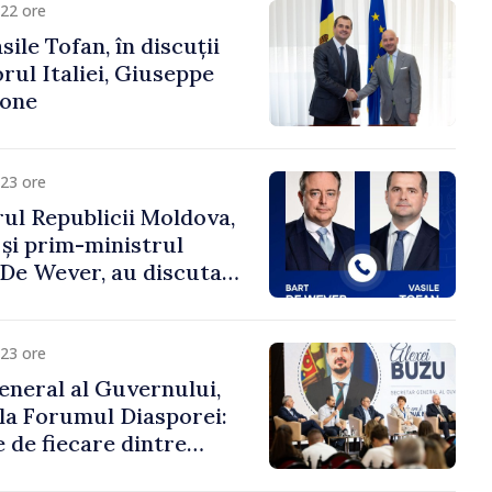
22 ore
ile Tofan, în discuții
ul Italiei, Giuseppe
cone
23 ore
ul Republicii Moldova,
 și prim-ministrul
t De Wever, au discutat
rsul european al
oldova.
23 ore
eneral al Guvernului,
 la Forumul Diasporei:
 de fiecare dintre
ră pentru a construi