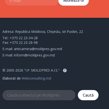
Abonează-te
Adresa: Republica Moldova, Chișinău, str.Puskin, 22
Tel.:
+373 22 23-34-28
Fax: +373 22 23-26-98
E-mail:
anticamera@moldpres.gov.md
E-mail:
inform@moldpres.gov.md
© 2000-2026 "I.P. MOLDPRES A.I.S."
?
Elaborat de
Webconsulting.md
Caută