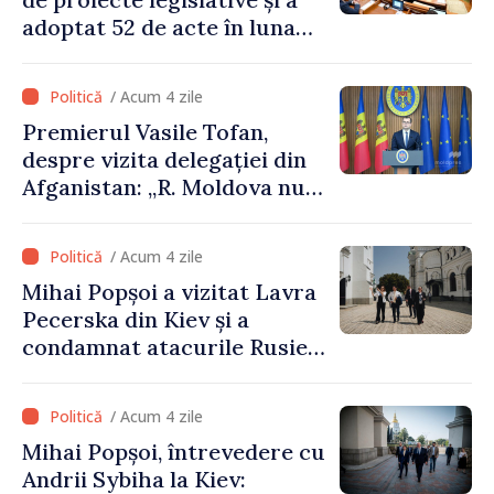
adoptat 52 de acte în luna
iulie
/ Acum 4 zile
Premierul Vasile Tofan,
despre vizita delegației din
Afganistan: „R. Moldova nu
recunoaște guvernarea
talibană. Aprobarea acestei
/ Acum 4 zile
vizite a fost o eroare de
Mihai Popșoi a vizitat Lavra
evaluare și de coordonare
Pecerska din Kiev și a
instituțională”
condamnat atacurile Rusiei
asupra patrimoniului
cultural al Ucrainei
/ Acum 4 zile
Mihai Popșoi, întrevedere cu
Andrii Sybiha la Kiev: