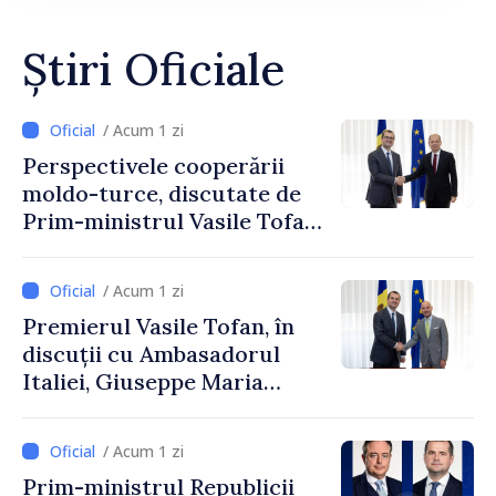
Știri Oficiale
/ Acum 1 zi
Perspectivele cooperării
moldo-turce, discutate de
Prim-ministrul Vasile Tofan
și Ambasadorul Turciei,
Uygar Mustafa Sertel
/ Acum 1 zi
Premierul Vasile Tofan, în
discuții cu Ambasadorul
Italiei, Giuseppe Maria
Perricone
/ Acum 1 zi
Prim-ministrul Republicii