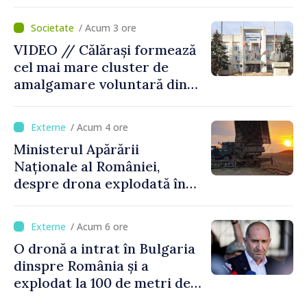
posibilitatea dotării Zonei de
control vamal cu un scanner
/ Acum 3 ore
performant
VIDEO // Călărași formează
cel mai mare cluster de
amalgamare voluntară din
Republica Moldova. Consiliul
orășenesc a aprobat decizia
/ Acum 4 ore
finală
Ministerul Apărării
Naționale al României,
despre drona explodată în
Bulgaria: „Radarele noastre
nu au detectat niciun
/ Acum 6 ore
vehicul aerian”
O dronă a intrat în Bulgaria
dinspre România și a
explodat la 100 de metri de
graniță