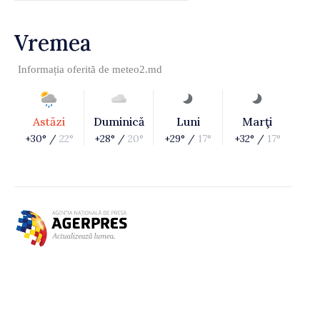
Vremea
Informația oferită de
meteo2.md
Astăzi
Duminică
Luni
Marţi
+30° /
22°
+28° /
20°
+29° /
17°
+32° /
17°