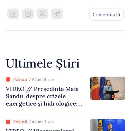
Comentează
Ultimele Știri
/ Acum 3 zile
VIDEO // Președinta Maia
Sandu, despre crizele
energetice și hidrologice:
„Guvernul va face tot
posibilul pentru a atenua
/ Acum 3 zile
consecințele”