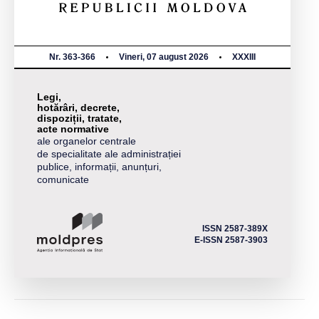
Nr. 363-366
Vineri, 07 august 2026
XXXIII
Legi,
hotărâri, decrete,
dispoziții, tratate,
acte normative
ale organelor centrale
de specialitate ale administrației
publice, informații, anunțuri,
comunicate
ISSN 2587-389X
E-ISSN 2587-3903