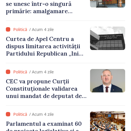
se unesc într-o singură
primărie: amalgamare
voluntară susținută cu
stimulente de peste 28 de
/ Acum 4 zile
milioane de lei oferite de
Curtea de Apel Centru a
Guvern
dispus limitarea activității
Partidului Republican „Inima
Moldovei” pentru 12 luni
/ Acum 4 zile
CEC va propune Curții
Constituționale validarea
unui mandat de deputat de
pe lista PAS
/ Acum 4 zile
Parlamentul a examinat 60
de proiecte legislative și a