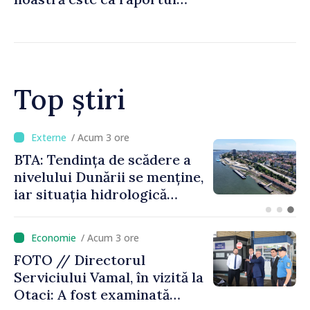
Comisiei Europene din acest
an să fie și mai bun”
Top știri
/ Acum 51 minute
Energocom a asigurat
necesarul de energie
electrică pentru 8 august.
Compania îndeamnă
cetățenii să reducă
/ Acum 3 ore
consumul în orele de vârf
FOTO // Directorul
Serviciului Vamal, în vizită la
Otaci: A fost examinată