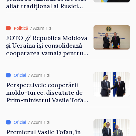
aliat tradițional al Rusiei
după 2022
/ Acum 1 zi
FOTO // Republica Moldova
și Ucraina își consolidează
cooperarea vamală pentru
securizarea frontierei și
integrarea europeană.
Reuniune la Moghiliov-
/ Acum 1 zi
Podolsk
Perspectivele cooperării
moldo-turce, discutate de
Prim-ministrul Vasile Tofan
și Ambasadorul Turciei,
Uygar Mustafa Sertel
/ Acum 1 zi
Premierul Vasile Tofan, în