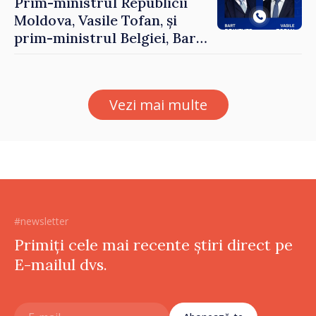
Prim-ministrul Republicii
Moldova, Vasile Tofan, și
prim-ministrul Belgiei, Bart
De Wever, au discutat
despre parcursul european
al Republicii Moldova.
Vezi mai multe
#newsletter
Primiți cele mai recente știri direct pe
E-mailul dvs.