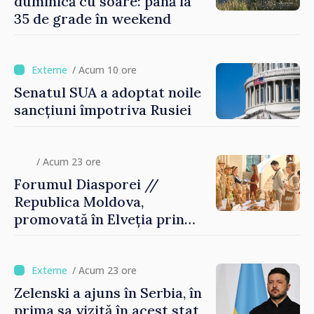
duminică cu soare: până la
35 de grade în weekend
/ Acum 10 ore
Senatul SUA a adoptat noile
sancțiuni împotriva Rusiei
/ Acum 23 ore
Forumul Diasporei //
Republica Moldova,
promovată în Elveția prin
turism, investiții și
exporturi
/ Acum 23 ore
Zelenski a ajuns în Serbia, în
prima sa vizită în acest stat