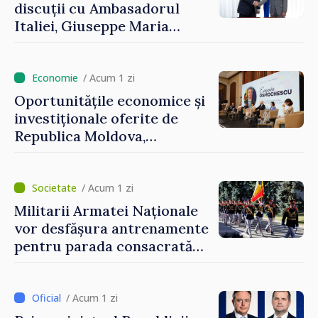
discuții cu Ambasadorul
Italiei, Giuseppe Maria
Perricone
/ Acum 1 zi
Oportunitățile economice și
investiționale oferite de
Republica Moldova,
prezentate de vicepremierul
Eugeniu Osmochescu, la
Forumul Diasporei
/ Acum 1 zi
Militarii Armatei Naționale
vor desfășura antrenamente
pentru parada consacrată
Zilei Independenței
/ Acum 1 zi