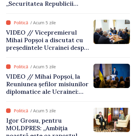
„Securitatea Republicii
Moldova este strâns legată
de securitatea Ucrainei”
/ Acum 5 zile
VIDEO // Vicepremierul
Mihai Popșoi a discutat cu
președintele Ucrainei despre
gestionarea situației
hidrologice din bazinul
/ Acum 5 zile
râului Nistru și proiecte
VIDEO // Mihai Popșoi, la
comune în infrastructură și
Reuniunea șefilor misiunilor
energie
diplomatice ale Ucrainei:
„Republica Moldova a făcut
alegerea. Ne-am alăturat
/ Acum 5 zile
Ucrainei”
Igor Grosu, pentru
MOLDPRES: „Ambiția
noastră este ca raportul