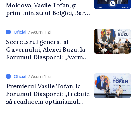
Moldova, Vasile Tofan, și
prim-ministrul Belgiei, Bart
De Wever, au discutat
despre parcursul european
/ Acum 1 zi
al Republicii Moldova.
Secretarul general al
Guvernului, Alexei Buzu, la
Forumul Diasporei: „Avem
nevoie de fiecare dintre
dumneavoastră pentru a
/ Acum 1 zi
construi comunități mai
Premierul Vasile Tofan, la
puternice”
Forumul Diasporei: „Trebuie
să readucem optimismul
oamenilor și încrederea că
Republica Moldova merge în
direcția corectă”