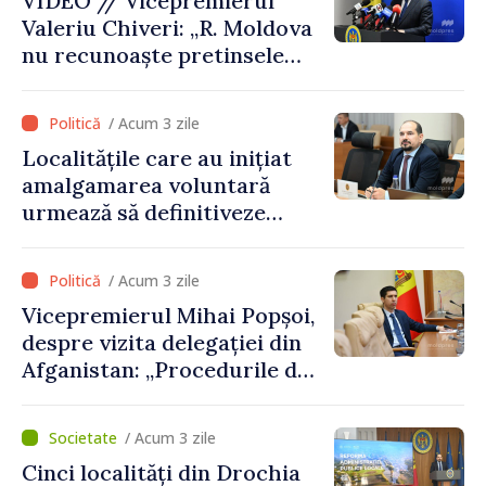
VIDEO // Vicepremierul
Valeriu Chiveri: „R. Moldova
nu recunoaște pretinsele
acte de privatizare realizate
de structurile de la Tiraspol
/ Acum 3 zile
în raioanele de est”
Localitățile care au inițiat
amalgamarea voluntară
urmează să definitiveze
procedurile necesare pe
parcursul lunii august
/ Acum 3 zile
Vicepremierul Mihai Popșoi,
despre vizita delegației din
Afganistan: „Procedurile de
acordare a vizelor au fost
respectate întocmai. Nu s-
/ Acum 3 zile
au constatat încălcări ale
Cinci localități din Drochia
prevederilor legale”