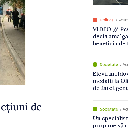
că Republica
direcția cor
/ Acum
VIDEO // Pes
decis amalga
beneficia de
investiții. I
important să
dăm o șansă l
/ Ac
dezvolte”
Elevii moldo
medalii la O
de Inteligenț
acțiuni de
/ Ac
Un specialist
propune să r