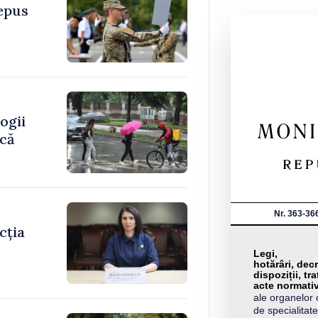
depus
ogii
ică
Nr. 363-36
cția
Legi,
hotărâri, decr
dispoziții, tra
acte normati
ale organelor 
de specialitate