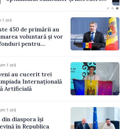
 Moldova merge în
ectă”
 1 oră
te 450 de primării au
marea voluntară și vor
 fonduri pentru
gor Grosu: „Este
 depășim blocajele și să
ocalităților să se
um 1 oră
veni au cucerit trei
limpiada Internațională
ă Artificială
um 1 oră
 din diaspora își
evină în Republica