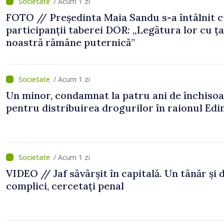
/ Acum 1 zi
FOTO // Președinta Maia Sandu s-a întâlnit 
participanții taberei DOR: „Legătura lor cu ț
noastră rămâne puternică”
/ Acum 1 zi
Un minor, condamnat la patru ani de închiso
pentru distribuirea drogurilor în raionul Edi
/ Acum 1 zi
VIDEO // Jaf săvârșit în capitală. Un tânăr și 
complici, cercetați penal