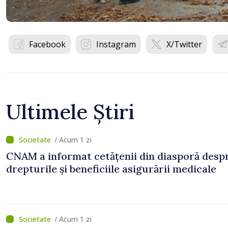
Facebook
Instagram
X/Twitter
Ultimele Știri
/ Acum 1 zi
CNAM a informat cetățenii din diasporă desp
drepturile și beneficiile asigurării medicale
/ Acum 1 zi