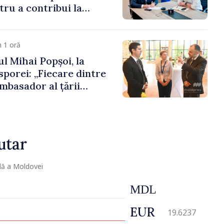
ru a contribui la
registrului naval
 1 oră
l Mihai Popșoi, la
porei: „Fiecare dintre
mbasador al țării
ontribuie la promovarea
ublicii Moldova”
utar
lă a Moldovei
MDL
EUR
19.6237