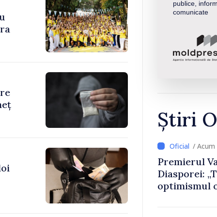
publice, inform
comunicate
cu
ara
are
neț
Știri O
/ Acum
Premierul Va
doi
Diasporei: „
optimismul o
că Republica
direcția cor