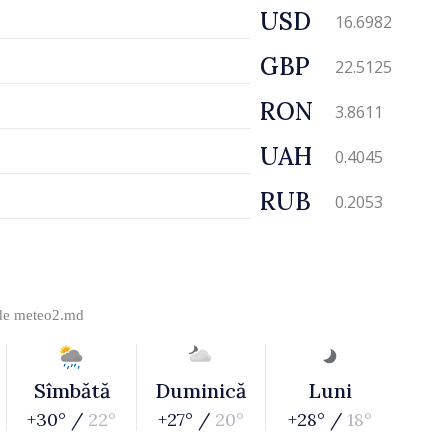
USD
16.6982
GBP
22.5125
RON
3.8611
UAH
0.4045
RUB
0.2053
 de
meteo2.md
Sîmbătă
Duminică
Luni
+30° /
22°
+27° /
20°
+28° /
18°