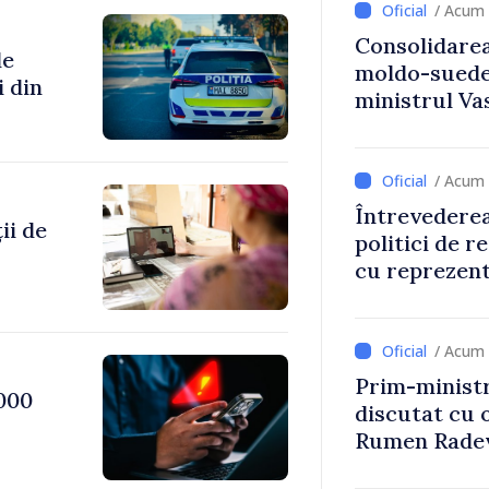
/ Acum 
Consolidarea
de
moldo-suedez
i din
ministrul Vas
Ambasadoare
/ Acum 
Întrevederea
ii de
politici de r
cu reprezent
Comitetului 
Roșii în Mol
/ Acum 
Prim-ministr
000
discutat cu 
Rumen Rade