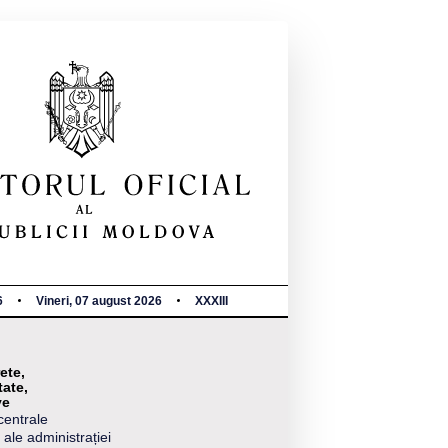
6
Vineri, 07 august 2026
XXXIII
ete,
tate,
ve
centrale
 ale administrației