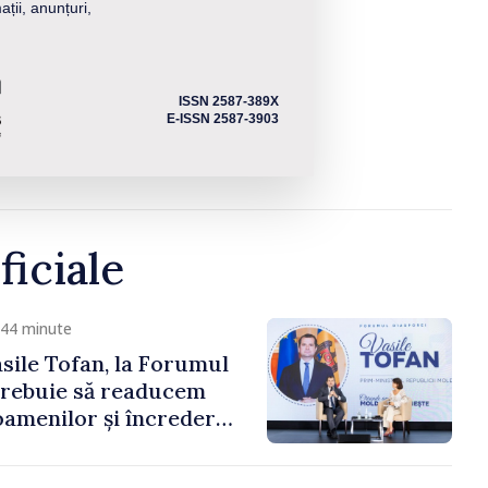
ații, anunțuri,
ISSN 2587-389X
E-ISSN 2587-3903
ficiale
 44 minute
sile Tofan, la Forumul
Trebuie să readucem
amenilor și încrederea
 Moldova merge în
ectă”