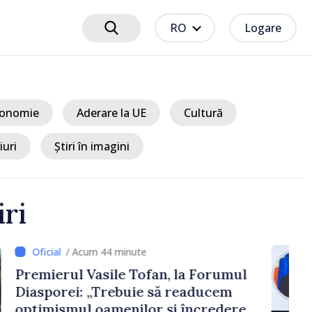
RO
Logare
onomie
Aderare la UE
Cultură
iuri
Știri în imagini
iri
 44 minute
sile Tofan, la Forumul
Trebuie să readucem
amenilor și încrederea