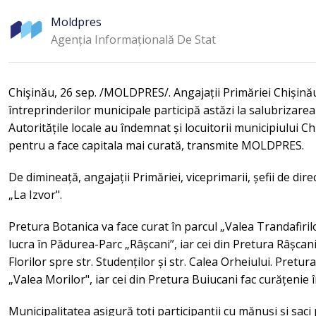
Moldpres
Agenția Informațională De Stat
Chişinău, 26 sep. /MOLDPRES/. Angajații Primăriei Chișinău,
întreprinderilor municipale participă astăzi la salubrizarea 
Autoritățile locale au îndemnat și locuitorii municipiului C
pentru a face capitala mai curată, transmite MOLDPRES.
De dimineață, angajații Primăriei, viceprimarii, șefii de dir
„La Izvor".
Pretura Botanica va face curat în parcul „Valea Trandafirilo
lucra în Pădurea-Parc „Râșcani”, iar cei din Pretura Râșcani 
Florilor spre str. Studenților și str. Calea Orheiului. Pretu
„Valea Morilor", iar cei din Pretura Buiucani fac curățenie
Municipalitatea asigură toți participanții cu mănuși și sa