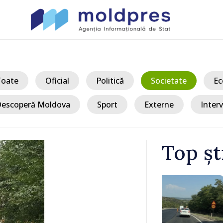
Toate
Oficial
Politică
Societate
Ec
escoperă Moldova
Sport
Externe
Interv
Top șt
/ Acum
ertizați să
Premierul Va
circulație pe
Diasporei: „
ășoară
optimismul o