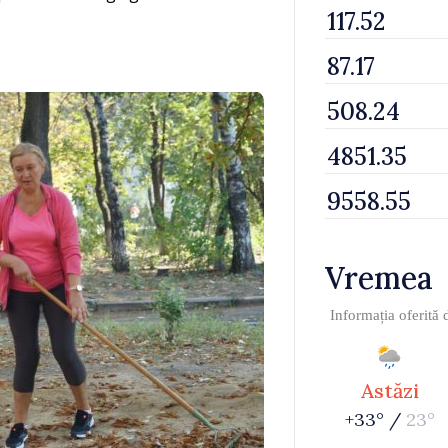
Vremea
Informația oferită
Astăzi
+33° /
23°