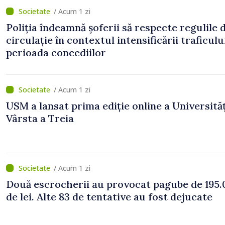
/ Acum 1 zi
Poliția îndeamnă șoferii să respecte regulile 
circulație în contextul intensificării traficulu
perioada concediilor
/ Acum 1 zi
USM a lansat prima ediție online a Universităț
Vârsta a Treia
/ Acum 1 zi
Două escrocherii au provocat pagube de 195.
de lei. Alte 83 de tentative au fost dejucate