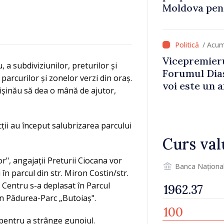
Moldova pent
dezvoltarea 
național
/ Acum
Vicepremieru
 a subdiviziunilor, preturilor și
Forumul Dias
parcurilor și zonelor verzi din oraș.
voi este un a
hișinău să dea o mână de ajutor,
noastre și c
imaginii Rep
ecții au început salubrizarea parcului
Curs val
r", angajații Preturii Ciocana vor
Banca Naționa
în parcul din str. Miron Costin/str.
ra Centru s-a deplasat în Parcul
 în Pădurea-Parc „Butoiaș".
ci pentru a strânge gunoiul.