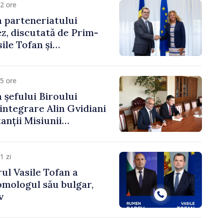
2 ore
 parteneriatului
, discutată de Prim-
ile Tofan și
a Suediei, Petra Lärke
5 ore
 șefului Biroului
eintegrare Alin Gvidiani
anții Misiunii
Internațional al Crucii
dova
1 zi
ul Vasile Tofan a
omologul său bulgar,
v