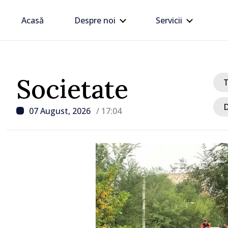
Acasă
Despre noi
Servicii
Societate
D
07 August, 2026
/ 17:04
/ Acum 42 minute
VIDEO // Șoferii sunt av
respecte restricțiile de 
drumul R3, unde se desf