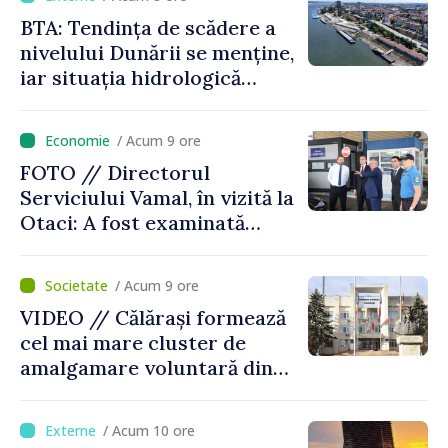
BTA: Tendința de scădere a
nivelului Dunării se menține,
iar situația hidrologică
rămâne dificilă
/ Acum 9 ore
FOTO // Directorul
Serviciului Vamal, în vizită la
Otaci: A fost examinată
posibilitatea dotării Zonei de
control vamal cu un scanner
/ Acum 9 ore
performant
VIDEO // Călărași formează
cel mai mare cluster de
amalgamare voluntară din
Republica Moldova. Consiliul
orășenesc a aprobat decizia
/ Acum 10 ore
finală