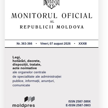
Nr. 363-366
Vineri, 07 august 2026
XXXIII
Legi,
hotărâri, decrete,
dispoziții, tratate,
acte normative
ale organelor centrale
de specialitate ale administrației
publice, informații, anunțuri,
comunicate
ISSN 2587-389X
E-ISSN 2587-3903