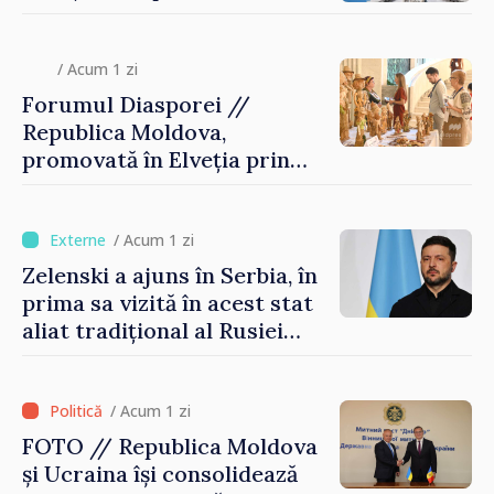
/ Acum 1 zi
Forumul Diasporei //
Republica Moldova,
promovată în Elveția prin
turism, investiții și
exporturi
/ Acum 1 zi
Zelenski a ajuns în Serbia, în
prima sa vizită în acest stat
aliat tradițional al Rusiei
după 2022
/ Acum 1 zi
FOTO // Republica Moldova
și Ucraina își consolidează