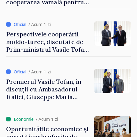
cooperarea vamală pentru
securizarea frontierei și
integrarea europeană.
Reuniune la Moghiliov-
/ Acum 1 zi
Podolsk
Perspectivele cooperării
moldo-turce, discutate de
Prim-ministrul Vasile Tofan
și Ambasadorul Turciei,
Uygar Mustafa Sertel
/ Acum 1 zi
Premierul Vasile Tofan, în
discuții cu Ambasadorul
Italiei, Giuseppe Maria
Perricone
/ Acum 1 zi
Oportunitățile economice și
investiționale oferite de