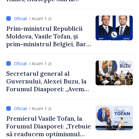
Perricone
/ Acum 1 zi
Prim-ministrul Republicii
Moldova, Vasile Tofan, și
prim-ministrul Belgiei, Bart
De Wever, au discutat
despre parcursul european
/ Acum 1 zi
al Republicii Moldova.
Secretarul general al
Guvernului, Alexei Buzu, la
Forumul Diasporei: „Avem
nevoie de fiecare dintre
dumneavoastră pentru a
/ Acum 1 zi
construi comunități mai
Premierul Vasile Tofan, la
puternice”
Forumul Diasporei: „Trebuie
să readucem optimismul