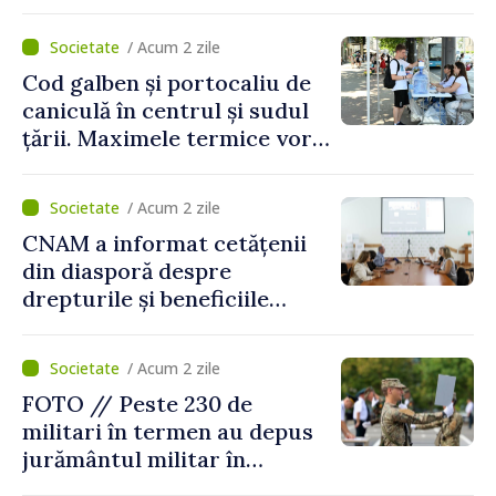
/ Acum 2 zile
Cod galben și portocaliu de
caniculă în centrul și sudul
țării. Maximele termice vor
ajunge până la 37°C
/ Acum 2 zile
CNAM a informat cetățenii
din diasporă despre
drepturile și beneficiile
asigurării medicale
/ Acum 2 zile
FOTO // Peste 230 de
militari în termen au depus
jurământul militar în
garnizoana Chișinău