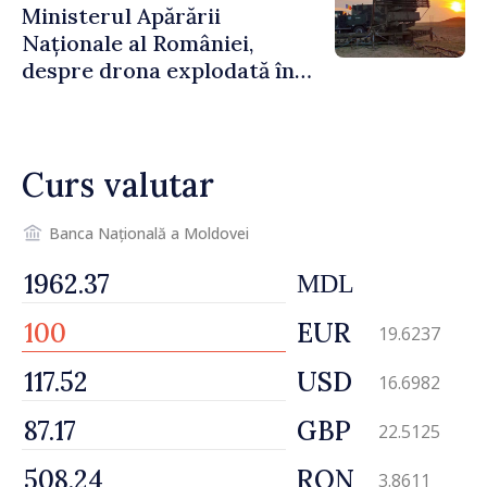
Ministerul Apărării
Naționale al României,
despre drona explodată în
Bulgaria: „Radarele noastre
nu au detectat niciun
vehicul aerian”
Curs valutar
Banca Națională a Moldovei
MDL
EUR
19.6237
USD
16.6982
GBP
22.5125
RON
3.8611