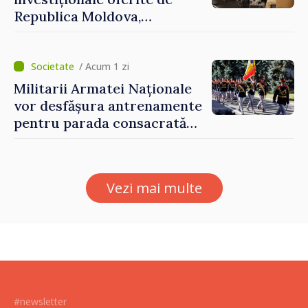
Republica Moldova,
prezentate de vicepremierul
Eugeniu Osmochescu, la
Forumul Diasporei
/ Acum 1 zi
Militarii Armatei Naționale
vor desfășura antrenamente
pentru parada consacrată
Zilei Independenței
Vezi mai multe
#newsletter