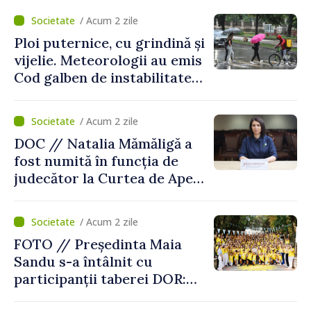
/ Acum 2 zile
Ploi puternice, cu grindină și
vijelie. Meteorologii au emis
Cod galben de instabilitate
atmosferică
/ Acum 2 zile
DOC // Natalia Mămăligă a
fost numită în funcția de
judecător la Curtea de Apel
Centru
/ Acum 2 zile
FOTO // Președinta Maia
Sandu s-a întâlnit cu
participanții taberei DOR:
„Legătura lor cu țara