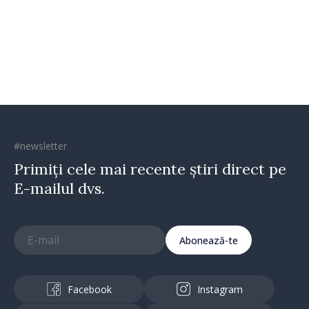
oamenilor și încrederea că
Republica Moldova merge în
direcția corectă”
#newsletter
Primiți cele mai recente știri direct pe
E-mailul dvs.
Abonează-te
Facebook
Instagram