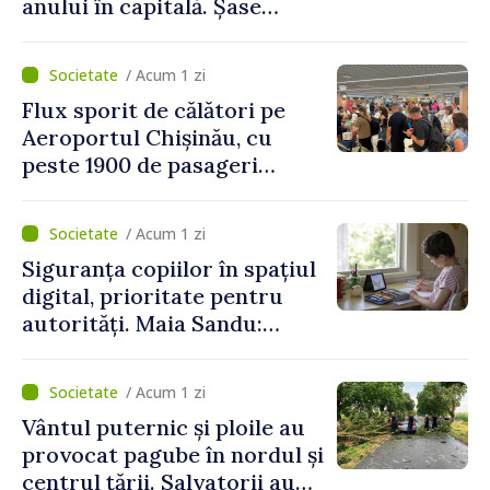
anului în capitală. Șase
persoane și-au pierdut viața
/ Acum 1 zi
Flux sporit de călători pe
Aeroportul Chișinău, cu
peste 1900 de pasageri
deserviți pe oră în perioada
de vârf a concediilor
/ Acum 1 zi
Siguranța copiilor în spațiul
digital, prioritate pentru
autorități. Maia Sandu:
„Trebuie să creăm
mecanisme care să-i
/ Acum 1 zi
protejeze”
Vântul puternic și ploile au
provocat pagube în nordul și
centrul țării. Salvatorii au