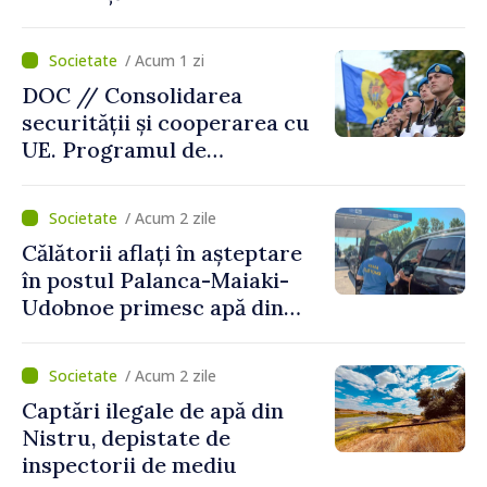
intervenit în zece cazuri
/ Acum 1 zi
DOC // Consolidarea
securității și cooperarea cu
UE. Programul de
implementare a Strategiei
Naționale de Apărare pentru
/ Acum 2 zile
perioada 2024–2034,
Călătorii aflați în așteptare
publicat în Monitorul Oficial
în postul Palanca-Maiaki-
Udobnoe primesc apă din
partea funcționarilor vamali
și a polițiștilor de frontieră
/ Acum 2 zile
Captări ilegale de apă din
Nistru, depistate de
inspectorii de mediu