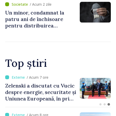
noastră rămâne puternică”
/ Acum 2 zile
Un minor, condamnat la
patru ani de închisoare
pentru distribuirea
drogurilor în raionul Edineț
Top știri
/ Acum 3 ore
Bulgaria: Ambasadoarea
Ucrainei, convocată la
Ministerul de Externe în
legătură cu drona prăbușită
/ Acum 8 ore