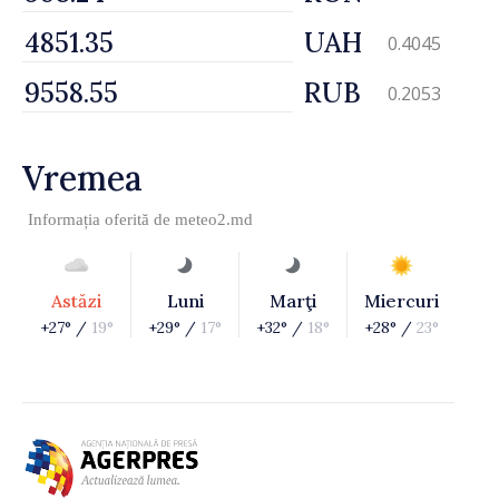
UAH
0.4045
RUB
0.2053
Vremea
Informația oferită de
meteo2.md
Astăzi
Luni
Marţi
Miercuri
+27° /
19°
+29° /
17°
+32° /
18°
+28° /
23°