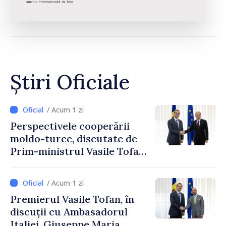
Știri Oficiale
/ Acum 1 zi
Perspectivele cooperării
moldo-turce, discutate de
Prim-ministrul Vasile Tofan
și Ambasadorul Turciei,
Uygar Mustafa Sertel
/ Acum 1 zi
Premierul Vasile Tofan, în
discuții cu Ambasadorul
Italiei, Giuseppe Maria