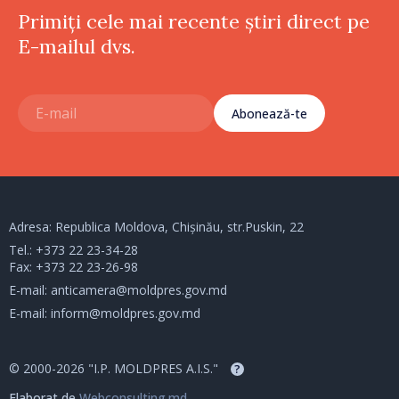
Primiți cele mai recente știri direct pe
E-mailul dvs.
Abonează-te
Adresa: Republica Moldova, Chișinău, str.Puskin, 22
Tel.:
+373 22 23-34-28
Fax: +373 22 23-26-98
E-mail:
anticamera@moldpres.gov.md
E-mail:
inform@moldpres.gov.md
© 2000-2026 "I.P. MOLDPRES A.I.S."
?
Elaborat de
Webconsulting.md