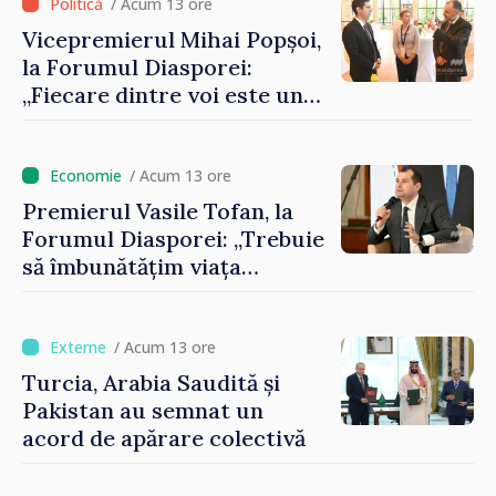
/ Acum 13 ore
Vicepremierul Mihai Popșoi,
la Forumul Diasporei:
„Fiecare dintre voi este un
ambasador al țării noastre și
contribuie la promovarea
imaginii Republicii Moldova”
/ Acum 13 ore
Premierul Vasile Tofan, la
Forumul Diasporei: „Trebuie
să îmbunătățim viața
oamenilor și să repornim
motoarele economiei”
/ Acum 13 ore
Turcia, Arabia Saudită și
Pakistan au semnat un
acord de apărare colectivă