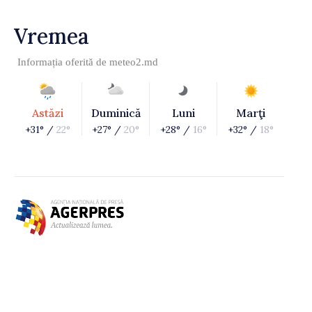
Vremea
Informația oferită de
meteo2.md
Astăzi
Duminică
Luni
Marţi
+31° /
22°
+27° /
20°
+28° /
16°
+32° /
18°