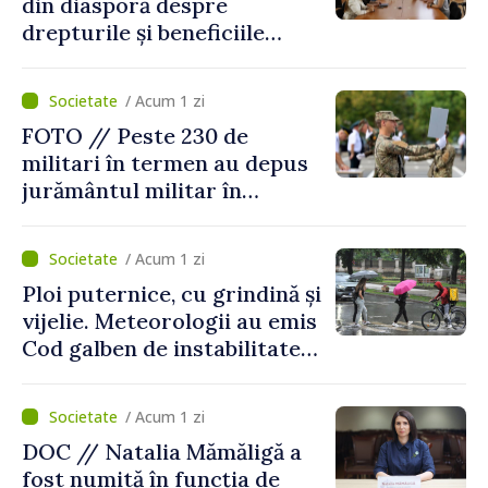
din diasporă despre
drepturile și beneficiile
asigurării medicale
/ Acum 1 zi
FOTO // Peste 230 de
militari în termen au depus
jurământul militar în
garnizoana Chișinău
/ Acum 1 zi
Ploi puternice, cu grindină și
vijelie. Meteorologii au emis
Cod galben de instabilitate
atmosferică
/ Acum 1 zi
DOC // Natalia Mămăligă a
fost numită în funcția de