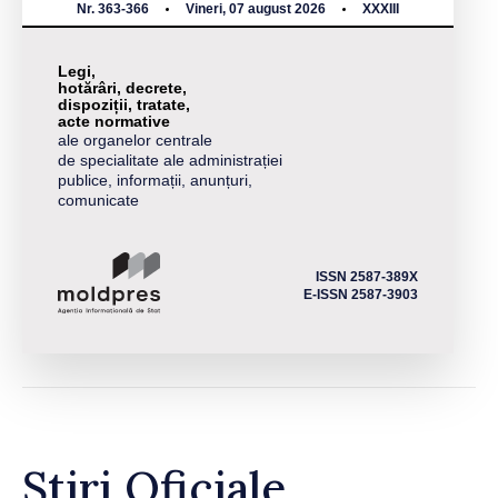
Nr. 363-366
Vineri, 07 august 2026
XXXIII
Legi,
hotărâri, decrete,
dispoziții, tratate,
acte normative
ale organelor centrale
de specialitate ale administrației
publice, informații, anunțuri,
comunicate
ISSN 2587-389X
E-ISSN 2587-3903
Știri Oficiale