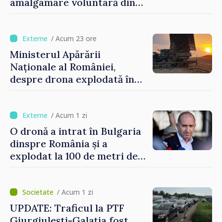
amalgamare voluntară din
Republica Moldova. Consiliul
orășenesc a aprobat decizia
finală
/ Acum 23 ore
Ministerul Apărării
Naționale al României,
despre drona explodată în
Bulgaria: „Radarele noastre
nu au detectat niciun
vehicul aerian”
/ Acum 1 zi
O dronă a intrat în Bulgaria
dinspre România și a
explodat la 100 de metri de
graniță
/ Acum 1 zi
UPDATE: Traficul la PTF
Giurgiulești-Galația fost