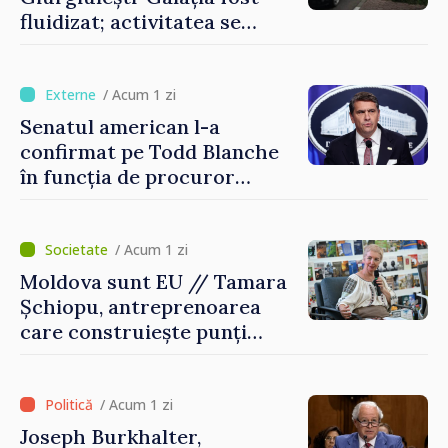
fluidizat; activitatea se
desfășoară în condiții
normale
/ Acum 1 zi
Senatul american l-a
confirmat pe Todd Blanche
în funcția de procuror
general al Statelor Unite
/ Acum 1 zi
Moldova sunt EU // Tamara
Șchiopu, antreprenoarea
care construiește punți
între Marea Britanie și
Republica Moldova
/ Acum 1 zi
Joseph Burkhalter,