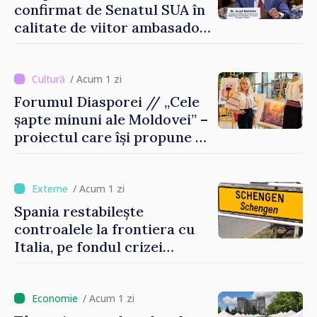
confirmat de Senatul SUA în
calitate de viitor ambasador
în Republica Moldova
/ Acum 1 zi
Forumul Diasporei // „Cele
șapte minuni ale Moldovei” –
proiectul care își propune să
apropie copiii din diaspora
de țara de origine
/ Acum 1 zi
Spania restabilește
controalele la frontiera cu
Italia, pe fondul crizei
migratorii din Ceuta
/ Acum 1 zi