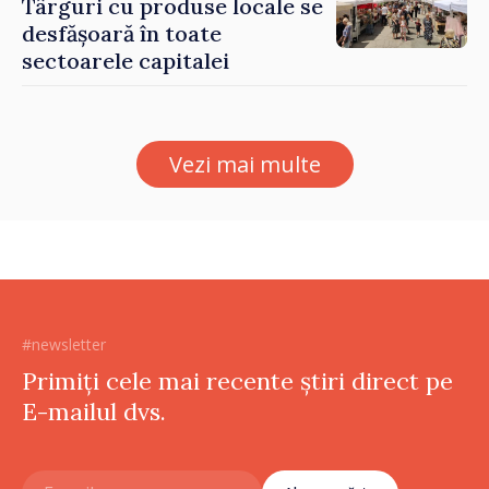
Târguri cu produse locale se
desfășoară în toate
sectoarele capitalei
Vezi mai multe
#newsletter
Primiți cele mai recente știri direct pe
E-mailul dvs.