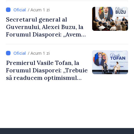
despre parcursul european
/ Acum 1 zi
al Republicii Moldova.
Secretarul general al
Guvernului, Alexei Buzu, la
Forumul Diasporei: „Avem
nevoie de fiecare dintre
dumneavoastră pentru a
/ Acum 1 zi
construi comunități mai
Premierul Vasile Tofan, la
puternice”
Forumul Diasporei: „Trebuie
să readucem optimismul
oamenilor și încrederea că
Republica Moldova merge în
direcția corectă”