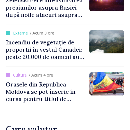
Zelenski cere intensificarea
presiunilor asupra Rusiei
după noile atacuri asupra
Ucrainei
/ Acum 3 ore
Incendiu de vegetație de
proporții în vestul Canadei:
peste 20.000 de oameni au
fost evacuați
/ Acum 4 ore
Orașele din Republica
Moldova se pot înscrie în
cursa pentru titlul de
„Capitală Europeană a
Culturii 2033”
Curs valutar