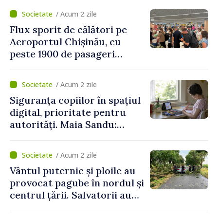
/ Acum 2 zile
Flux sporit de călători pe
Aeroportul Chișinău, cu
peste 1900 de pasageri
deserviți pe oră în perioada
de vârf a concediilor
/ Acum 2 zile
Siguranța copiilor în spațiul
digital, prioritate pentru
autorități. Maia Sandu:
„Trebuie să creăm
mecanisme care să-i
/ Acum 2 zile
protejeze”
Vântul puternic și ploile au
provocat pagube în nordul și
centrul țării. Salvatorii au
intervenit în zece cazuri