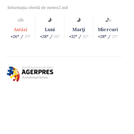
Informația oferită de
meteo2.md
Astăzi
Luni
Marţi
Miercuri
+26° /
19°
+28° /
16°
+32° /
16°
+28° /
23°