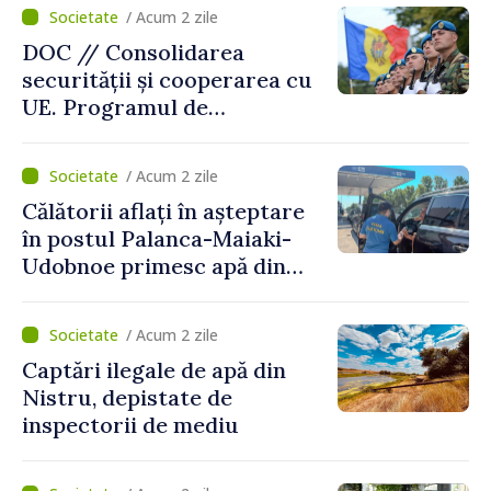
/ Acum 2 zile
DOC // Consolidarea
securității și cooperarea cu
UE. Programul de
implementare a Strategiei
Naționale de Apărare pentru
/ Acum 2 zile
perioada 2024–2034,
Călătorii aflați în așteptare
publicat în Monitorul Oficial
în postul Palanca-Maiaki-
Udobnoe primesc apă din
partea funcționarilor vamali
și a polițiștilor de frontieră
/ Acum 2 zile
Captări ilegale de apă din
Nistru, depistate de
inspectorii de mediu