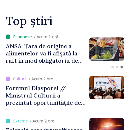
Top știri
/ Acum 43 minute
VIDEO // Un TIR
înmatriculat în Republica
Moldova a intrat în două
gospodării din Vaslui,
România
/ Acum 2 ore
Forumul Diasporei //
Ministrul Culturii a
prezintat oportunitățile de
finanțare pentru proiecte
culturale și mobilitatea
/ Acum 2 ore
artiștilor