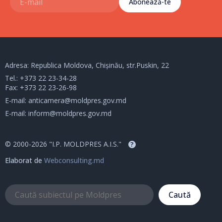
Abonează-te
Adresa: Republica Moldova, Chișinău, str.Puskin, 22
Tel.:
+373 22 23-34-28
Fax: +373 22 23-26-98
E-mail:
anticamera@moldpres.gov.md
E-mail:
inform@moldpres.gov.md
© 2000-2026 "I.P. MOLDPRES A.I.S."
?
Elaborat de
Webconsulting.md
Caută