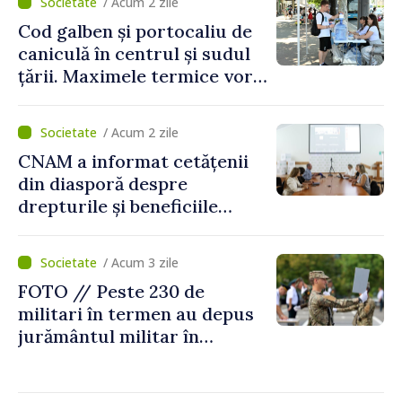
/ Acum 2 zile
Cod galben și portocaliu de
caniculă în centrul și sudul
țării. Maximele termice vor
ajunge până la 37°C
/ Acum 2 zile
CNAM a informat cetățenii
din diasporă despre
drepturile și beneficiile
asigurării medicale
/ Acum 3 zile
FOTO // Peste 230 de
militari în termen au depus
jurământul militar în
garnizoana Chișinău