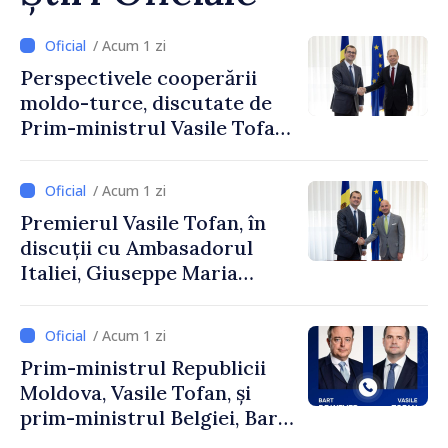
/ Acum 1 zi
Perspectivele cooperării
moldo-turce, discutate de
Prim-ministrul Vasile Tofan
și Ambasadorul Turciei,
Uygar Mustafa Sertel
/ Acum 1 zi
Premierul Vasile Tofan, în
discuții cu Ambasadorul
Italiei, Giuseppe Maria
Perricone
/ Acum 1 zi
Prim-ministrul Republicii
Moldova, Vasile Tofan, și
prim-ministrul Belgiei, Bart
De Wever, au discutat