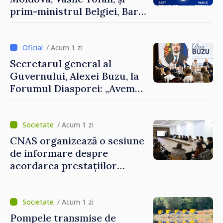
prim-ministrul Belgiei, Bart
De Wever, au discutat
despre parcursul european
al Republicii Moldova.
/ Acum 1 zi
Secretarul general al
Guvernului, Alexei Buzu, la
Forumul Diasporei: „Avem
nevoie de fiecare dintre
dumneavoastră pentru a
construi comunități mai
/ Acum 1 zi
puternice”
CNAS organizează o sesiune
de informare despre
acordarea prestațiilor
sociale și serviciile
electronice. Cetățenii,
invitați să se înscrie la
/ Acum 1 zi
eveniment
Pompele transmise de