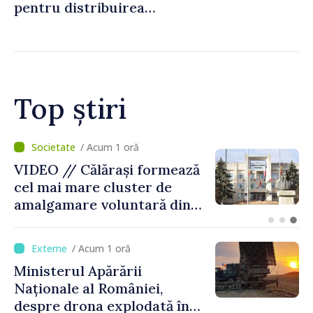
pentru distribuirea
drogurilor în raionul Edineț
Top știri
/ Acum 31 minute
BTA: Tendința de scădere a
nivelului Dunării se menține,
iar situația hidrologică
rămâne dificilă
/ Acum 1 oră
Ministerul Apărării
Naționale al României,
despre drona explodată în