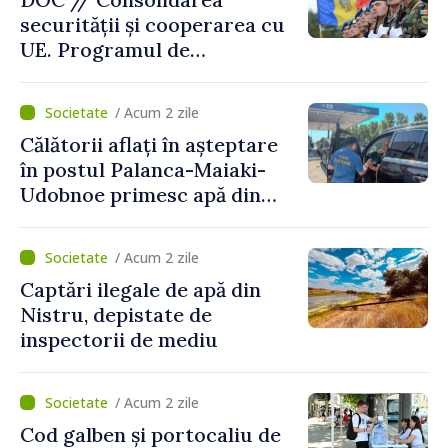
securității și cooperarea cu
UE. Programul de
implementare a Strategiei
Naționale de Apărare pentru
/ Acum 2 zile
perioada 2024–2034,
Călătorii aflați în așteptare
publicat în Monitorul Oficial
în postul Palanca-Maiaki-
Udobnoe primesc apă din
partea funcționarilor vamali
și a polițiștilor de frontieră
/ Acum 2 zile
Captări ilegale de apă din
Nistru, depistate de
inspectorii de mediu
/ Acum 2 zile
Cod galben și portocaliu de