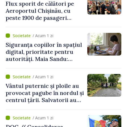
Flux sporit de călători pe
Aeroportul Chișinău, cu
peste 1900 de pasageri
deserviți pe oră în perioada
de vârf a concediilor
/ Acum 1 zi
Siguranța copiilor în spațiul
digital, prioritate pentru
autorități. Maia Sandu:
„Trebuie să creăm
mecanisme care să-i
/ Acum 1 zi
protejeze”
Vântul puternic și ploile au
provocat pagube în nordul și
centrul țării. Salvatorii au
intervenit în zece cazuri
/ Acum 1 zi
DOC // Consolidarea