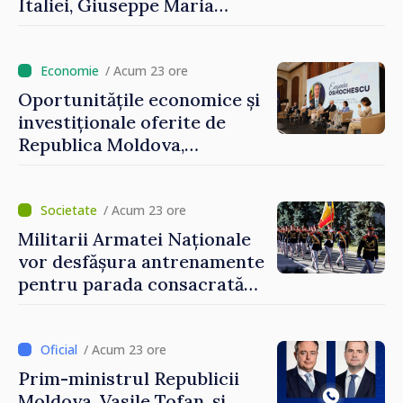
Italiei, Giuseppe Maria
Perricone
/ Acum 23 ore
Oportunitățile economice și
investiționale oferite de
Republica Moldova,
prezentate de vicepremierul
Eugeniu Osmochescu, la
Forumul Diasporei
/ Acum 23 ore
Militarii Armatei Naționale
vor desfășura antrenamente
pentru parada consacrată
Zilei Independenței
/ Acum 23 ore
Prim-ministrul Republicii
Moldova, Vasile Tofan, și