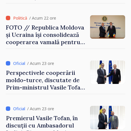
după 2022
/ Acum 22 ore
FOTO // Republica Moldova
și Ucraina își consolidează
cooperarea vamală pentru
securizarea frontierei și
integrarea europeană.
Reuniune la Moghiliov-
/ Acum 23 ore
Podolsk
Perspectivele cooperării
moldo-turce, discutate de
Prim-ministrul Vasile Tofan
și Ambasadorul Turciei,
Uygar Mustafa Sertel
/ Acum 23 ore
Premierul Vasile Tofan, în
discuții cu Ambasadorul