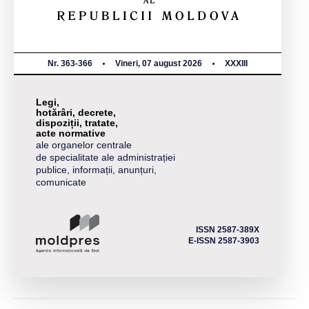
Nr. 363-366
Vineri, 07 august 2026
XXXIII
Legi,
hotărâri, decrete,
dispoziții, tratate,
acte normative
ale organelor centrale
de specialitate ale administrației
publice, informații, anunțuri,
comunicate
ISSN 2587-389X
E-ISSN 2587-3903