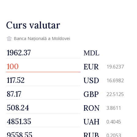
între Marea Britanie și
Republica Moldova
Curs valutar
Banca Națională a Moldovei
MDL
EUR
19.6237
USD
16.6982
GBP
22.5125
RON
3.8611
UAH
0.4045
RUB
0.2053