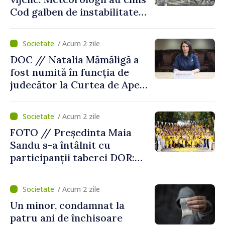
Cod galben de instabilitate
atmosferică
/ Acum 2 zile
DOC // Natalia Mămăligă a
fost numită în funcția de
judecător la Curtea de Apel
Centru
/ Acum 2 zile
FOTO // Președinta Maia
Sandu s-a întâlnit cu
participanții taberei DOR:
„Legătura lor cu țara
noastră rămâne puternică”
/ Acum 2 zile
Un minor, condamnat la
patru ani de închisoare