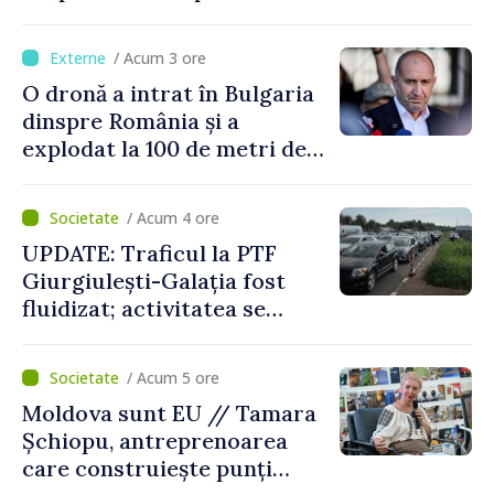
Bulgaria: „Radarele noastre
nu au detectat niciun
/ Acum 3 ore
vehicul aerian”
O dronă a intrat în Bulgaria
dinspre România și a
explodat la 100 de metri de
graniță
/ Acum 4 ore
UPDATE: Traficul la PTF
Giurgiulești-Galația fost
fluidizat; activitatea se
desfășoară în condiții
normale
/ Acum 5 ore
Moldova sunt EU // Tamara
Șchiopu, antreprenoarea
care construiește punți