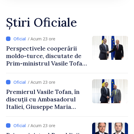
Știri Oficiale
/ Acum 23 ore
Perspectivele cooperării
moldo-turce, discutate de
Prim-ministrul Vasile Tofan
și Ambasadorul Turciei,
Uygar Mustafa Sertel
/ Acum 23 ore
Premierul Vasile Tofan, în
discuții cu Ambasadorul
Italiei, Giuseppe Maria
Perricone
/ Acum 23 ore