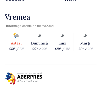
Vremea
Informația oferită de
meteo2.md
Astăzi
Duminică
Luni
Marţi
+30° /
22°
+27° /
20°
+29° /
18°
+32° /
20°