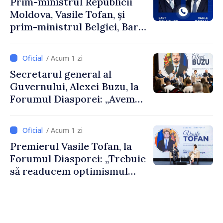
Prim-ministrul Republicii
Moldova, Vasile Tofan, și
prim-ministrul Belgiei, Bart
De Wever, au discutat
despre parcursul european
/ Acum 1 zi
al Republicii Moldova.
Secretarul general al
Guvernului, Alexei Buzu, la
Forumul Diasporei: „Avem
nevoie de fiecare dintre
dumneavoastră pentru a
/ Acum 1 zi
construi comunități mai
Premierul Vasile Tofan, la
puternice”
Forumul Diasporei: „Trebuie
să readucem optimismul
oamenilor și încrederea că
Republica Moldova merge în
direcția corectă”