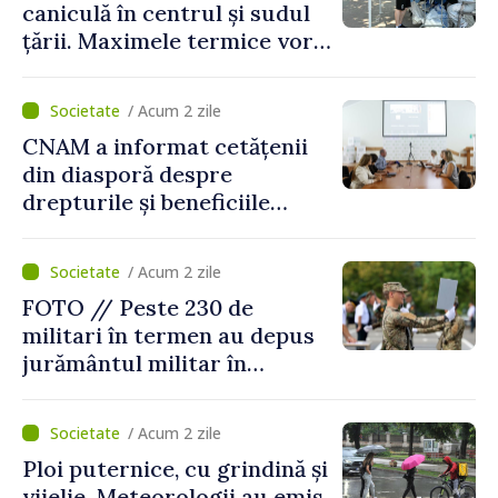
caniculă în centrul și sudul
țării. Maximele termice vor
ajunge până la 37°C
/ Acum 2 zile
CNAM a informat cetățenii
din diasporă despre
drepturile și beneficiile
asigurării medicale
/ Acum 2 zile
FOTO // Peste 230 de
militari în termen au depus
jurământul militar în
garnizoana Chișinău
/ Acum 2 zile
Ploi puternice, cu grindină și
vijelie. Meteorologii au emis