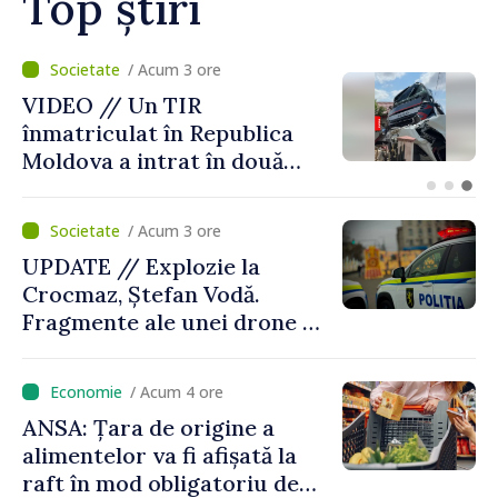
Top știri
/ Acum 2 ore
Zilele Diasporei // O poveste
despre Moldova spusă prin
culori: „Dincolo de prag”,
expoziția Olgăi Chilat,
stabilită la Bruxelles
/ Acum 3 ore
UPDATE // Explozie la
Crocmaz, Ștefan Vodă.
Fragmente ale unei drone de
luptă depistate la fața
locului
/ Acum 4 ore
ANSA: Țara de origine a
alimentelor va fi afișată la
raft în mod obligatoriu de