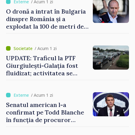
vehicul aerian”
/ Acum 1 zi
O dronă a intrat în Bulgaria
dinspre România și a
explodat la 100 de metri de
graniță
/ Acum 1 zi
UPDATE: Traficul la PTF
Giurgiulești-Galația fost
fluidizat; activitatea se
desfășoară în condiții
normale
/ Acum 1 zi
Senatul american l-a
confirmat pe Todd Blanche
în funcția de procuror
general al Statelor Unite