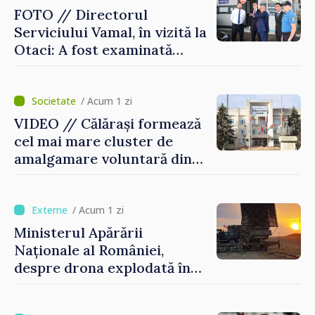
FOTO // Directorul
Serviciului Vamal, în vizită la
Otaci: A fost examinată
posibilitatea dotării Zonei de
control vamal cu un scanner
performant
/ Acum 1 zi
VIDEO // Călărași formează
cel mai mare cluster de
amalgamare voluntară din
Republica Moldova. Consiliul
orășenesc a aprobat decizia
finală
/ Acum 1 zi
Ministerul Apărării
Naționale al României,
despre drona explodată în
Bulgaria: „Radarele noastre
nu au detectat niciun