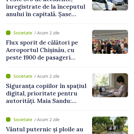
înregistrate de la începutul
anului în capitală. Șase
persoane și-au pierdut viața
/ Acum 2 zile
Flux sporit de călători pe
Aeroportul Chișinău, cu
peste 1900 de pasageri
deserviți pe oră în perioada
de vârf a concediilor
/ Acum 2 zile
Siguranța copiilor în spațiul
digital, prioritate pentru
autorități. Maia Sandu:
„Trebuie să creăm
mecanisme care să-i
/ Acum 2 zile
protejeze”
Vântul puternic și ploile au