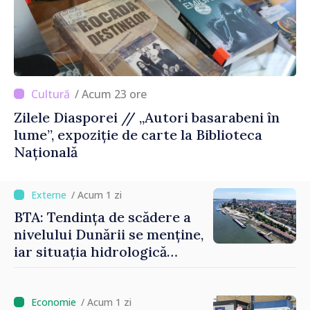
/ Acum 23 ore
Zilele Diasporei // „Autori basarabeni în
lume”, expoziție de carte la Biblioteca
Națională
/ Acum 1 zi
BTA: Tendința de scădere a
nivelului Dunării se menține,
iar situația hidrologică
rămâne dificilă
/ Acum 1 zi