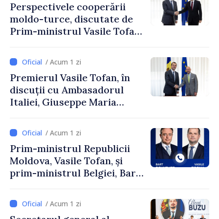
Perspectivele cooperării
moldo-turce, discutate de
Prim-ministrul Vasile Tofan
și Ambasadorul Turciei,
Uygar Mustafa Sertel
/ Acum 1 zi
Premierul Vasile Tofan, în
discuții cu Ambasadorul
Italiei, Giuseppe Maria
Perricone
/ Acum 1 zi
Prim-ministrul Republicii
Moldova, Vasile Tofan, și
prim-ministrul Belgiei, Bart
De Wever, au discutat
despre parcursul european
/ Acum 1 zi
al Republicii Moldova.