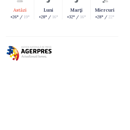
Astăzi
Luni
Marţi
Miercuri
+26° /
19°
+28° /
16°
+32° /
16°
+28° /
22°