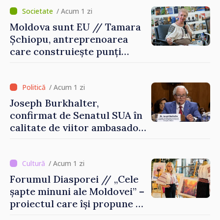
/ Acum 1 zi
Moldova sunt EU // Tamara
Șchiopu, antreprenoarea
care construiește punți
între Marea Britanie și
Republica Moldova
/ Acum 1 zi
Joseph Burkhalter,
confirmat de Senatul SUA în
calitate de viitor ambasador
în Republica Moldova
/ Acum 1 zi
Forumul Diasporei // „Cele
șapte minuni ale Moldovei” –
proiectul care își propune să
apropie copiii din diaspora