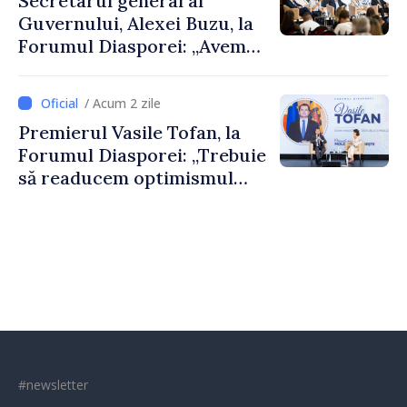
Secretarul general al
Guvernului, Alexei Buzu, la
Forumul Diasporei: „Avem
nevoie de fiecare dintre
dumneavoastră pentru a
/ Acum 2 zile
construi comunități mai
Premierul Vasile Tofan, la
puternice”
Forumul Diasporei: „Trebuie
să readucem optimismul
oamenilor și încrederea că
Republica Moldova merge în
direcția corectă”
#newsletter