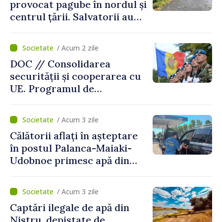
provocat pagube în nordul și
centrul țării. Salvatorii au
intervenit în zece cazuri
/ Acum 2 zile
DOC // Consolidarea
securității și cooperarea cu
UE. Programul de
implementare a Strategiei
Naționale de Apărare pentru
/ Acum 3 zile
perioada 2024–2034,
Călătorii aflați în așteptare
publicat în Monitorul Oficial
în postul Palanca-Maiaki-
Udobnoe primesc apă din
partea funcționarilor vamali
și a polițiștilor de frontieră
/ Acum 3 zile
Captări ilegale de apă din
Nistru, depistate de