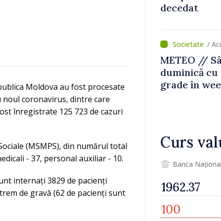
decedat
/ Ac
METEO // Sâ
duminică cu 
grade în we
epublica Moldova au fost procesate
u noul coronavirus, dintre care
fost înregistrate 125 723 de cazuri
Curs val
i Sociale (MSMPS), din numărul total
edicali - 37, personal auxiliar - 10.
Banca Naționa
 sunt internați 3829 de pacienți
xtrem de gravă (62 de pacienți sunt