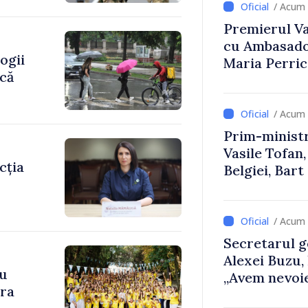
/ Acum 
Premierul Vas
cu Ambasador
ogii
Maria Perri
ică
/ Acum 
Prim-ministr
Vasile Tofan,
cția
Belgiei, Bar
despre parcu
Republicii M
/ Acum 
Secretarul g
Alexei Buzu,
cu
„Avem nevoie
ara
dumneavoast