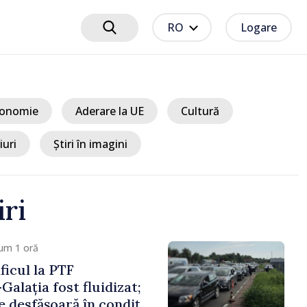
RO
Logare
onomie
Aderare la UE
Cultură
iuri
Știri în imagini
iri
um 2 ore
t EU // Tamara
treprenoarea care
 punți între Marea