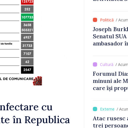
Britanie și 
/ Acum
Joseph Burkh
Senatul SUA î
ambasador î
/ Acum
Forumul Dias
minuni ale M
care își prop
din diaspora
infectare cu
/ Acu
te în Republica
Atac rusesc 
trei persoane