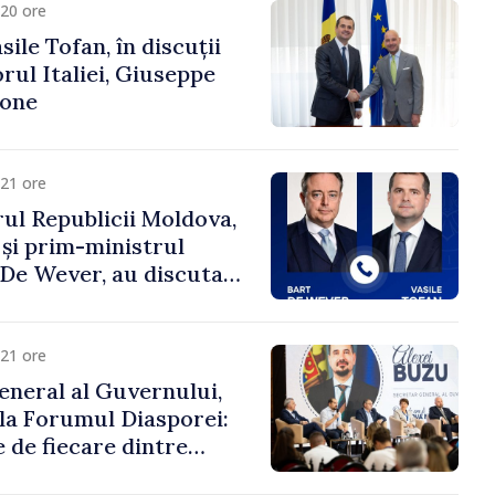
20 ore
ile Tofan, în discuții
ul Italiei, Giuseppe
cone
21 ore
ul Republicii Moldova,
 și prim-ministrul
t De Wever, au discutat
rsul european al
oldova.
21 ore
eneral al Guvernului,
 la Forumul Diasporei:
 de fiecare dintre
ră pentru a construi