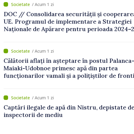
/ Acum 1 zi
DOC // Consolidarea securității și cooperare
UE. Programul de implementare a Strategiei
Naționale de Apărare pentru perioada 2024–2
publicat în Monitorul Oficial
/ Acum 1 zi
Călătorii aflați în așteptare în postul Palanca
Maiaki-Udobnoe primesc apă din partea
funcționarilor vamali și a polițiștilor de front
/ Acum 1 zi
Captări ilegale de apă din Nistru, depistate d
inspectorii de mediu