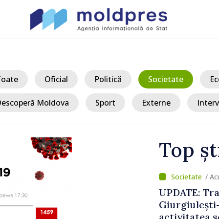
Toate
Oficial
Politică
Societate
Ec
escoperă Moldova
Sport
Externe
Interv
Top șt
/ Ac
Moldova sun
 fluidizat;
Șchiopu, an
 în condiții
construiește