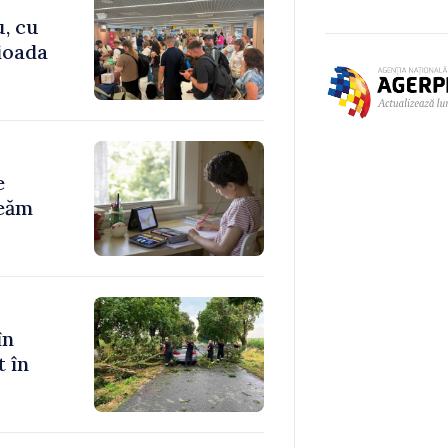
u, cu
rioada
e
reăm
în
t în