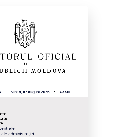
6
Vineri, 07 august 2026
XXXIII
ete,
tate,
ve
centrale
 ale administrației