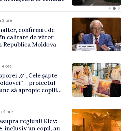
Republica Moldova
 3 ore
alter, confirmat de
n calitate de viitor
n Republica Moldova
 4 ore
porei // „Cele șapte
oldovei” – proiectul
une să apropie copiii
 de țara de origine
m 4 ore
asupra regiunii Kiev:
, inclusiv un copil, au