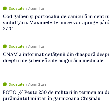
/ Acum 1 zi
Cod galben și portocaliu de caniculă în centru
sudul țării. Maximele termice vor ajunge până
37°C
/ Acum 1 zi
CNAM a informat cetățenii din diasporă desp
drepturile și beneficiile asigurării medicale
/ Acum 2 zile
FOTO // Peste 230 de militari în termen au 
jurământul militar în garnizoana Chișinău