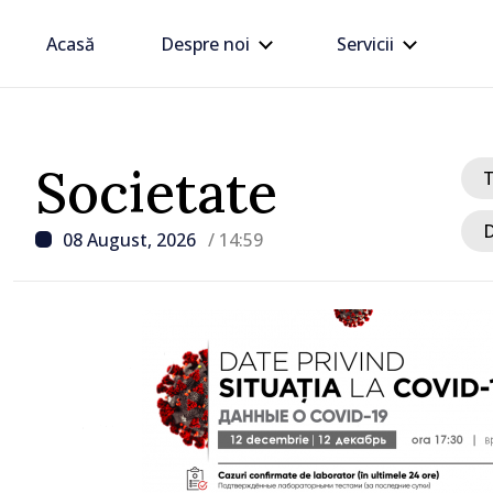
Acasă
Despre noi
Servicii
Societate
D
08 August, 2026
/ 14:59
/ Acum 1 oră
UPDATE: Traficul la PTF
Giurgiulești-Galația fost
activitatea se desfășoară