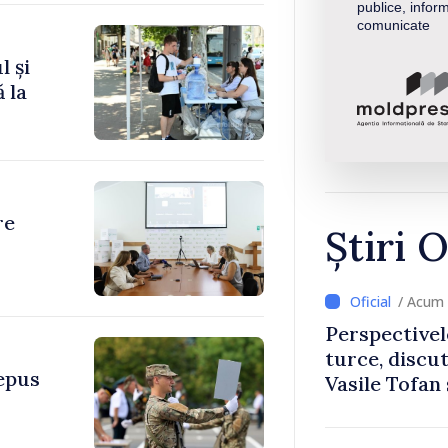
publice, inform
comunicate
l și
 la
re
Știri O
/ Acum 
Perspectivel
turce, discu
depus
Vasile Tofan
Uygar Musta