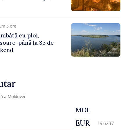
um 5 ore
mbătă cu ploi,
soare: până la 35 de
ekend
utar
lă a Moldovei
MDL
EUR
19.6237