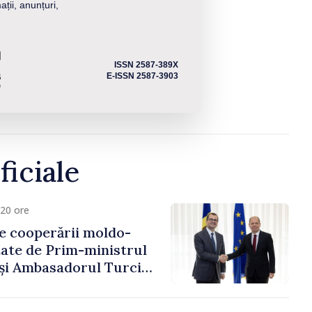
ații, anunțuri,
ISSN 2587-389X
E-ISSN 2587-3903
ficiale
20 ore
e cooperării moldo-
tate de Prim-ministrul
 și Ambasadorul Turciei,
fa Sertel