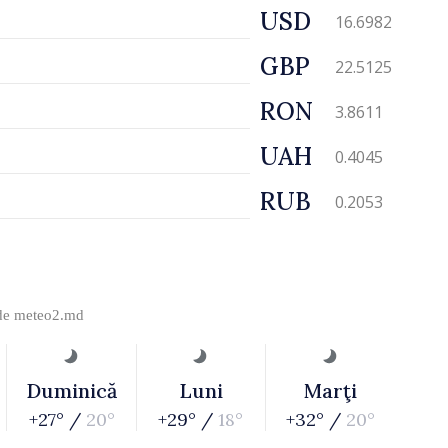
USD
16.6982
GBP
22.5125
RON
3.8611
UAH
0.4045
RUB
0.2053
 de
meteo2.md
Duminică
Luni
Marţi
+27° /
20°
+29° /
18°
+32° /
20°