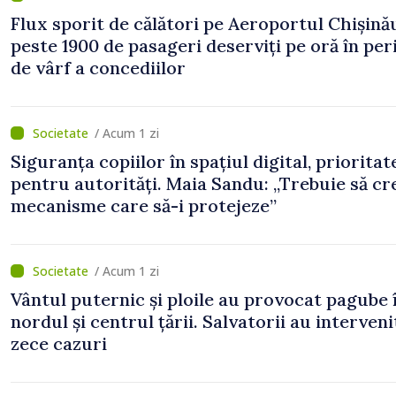
Flux sporit de călători pe Aeroportul Chișină
peste 1900 de pasageri deserviți pe oră în pe
de vârf a concediilor
/ Acum 1 zi
Siguranța copiilor în spațiul digital, prioritat
pentru autorități. Maia Sandu: „Trebuie să c
mecanisme care să-i protejeze”
/ Acum 1 zi
Vântul puternic și ploile au provocat pagube 
nordul și centrul țării. Salvatorii au interveni
zece cazuri