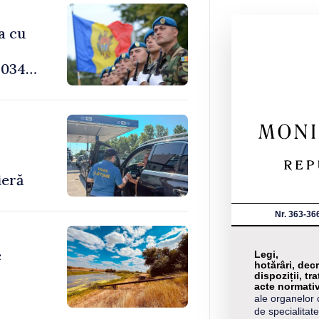
a cu
034,
-
ieră
Nr. 363-36
e
Legi,
hotărâri, decr
dispoziții, tra
acte normati
ale organelor 
de specialitate