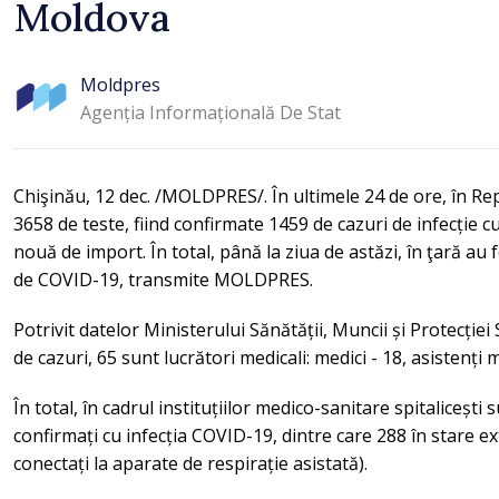
Moldova
Moldpres
Agenția Informațională De Stat
Chişinău, 12 dec. /MOLDPRES/. În ultimele 24 de ore, în R
3658 de teste, fiind confirmate 1459 de cazuri de infecție c
nouă de import. În total, până la ziua de astăzi, în ţară au 
de COVID-19, transmite MOLDPRES.
Potrivit datelor Ministerului Sănătății, Muncii și Protecție
de cazuri, 65 sunt lucrători medicali: medici - 18, asistenți m
În total, în cadrul instituțiilor medico-sanitare spitalicești
confirmați cu infecția COVID-19, dintre care 288 în stare e
conectați la aparate de respirație asistată).