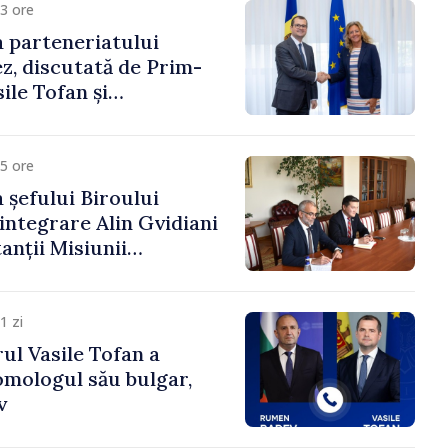
3 ore
 parteneriatului
, discutată de Prim-
ile Tofan și
a Suediei, Petra Lärke
5 ore
 șefului Biroului
eintegrare Alin Gvidiani
anții Misiunii
Internațional al Crucii
dova
1 zi
ul Vasile Tofan a
omologul său bulgar,
v