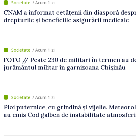
/ Acum 1 zi
CNAM a informat cetățenii din diasporă desp
drepturile și beneficiile asigurării medicale
/ Acum 1 zi
FOTO // Peste 230 de militari în termen au 
jurământul militar în garnizoana Chișinău
/ Acum 1 zi
Ploi puternice, cu grindină și vijelie. Meteorol
au emis Cod galben de instabilitate atmosfer