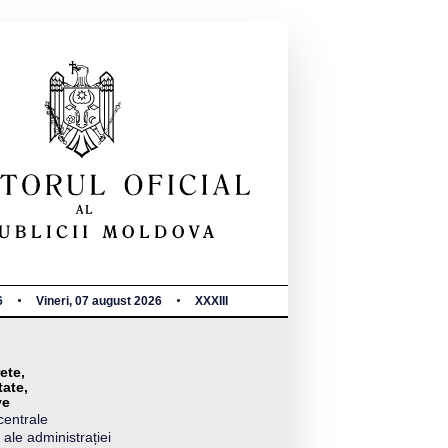
6
Vineri, 07 august 2026
XXXIII
ete,
tate,
ve
centrale
 ale administrației