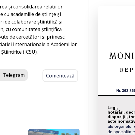
ea și consolidarea relațiilor
le cu academiile de științe și
ri de colaborare științifică și
n, cu comunitatea științifică
 sute de cercetători și primesc
ației Internaționale a Academiilor
Științifice (ICSU).
Telegram
Comentează
Nr. 363-36
Legi,
hotărâri, decr
dispoziții, tra
acte normati
ale organelor 
de specialitate