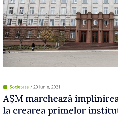
lucrări de reparație
/ 29 Iunie, 2021
AȘM marchează împlinirea 
la crearea primelor instituț