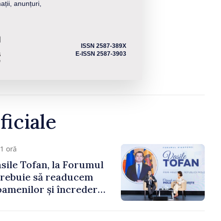
ații, anunțuri,
ISSN 2587-389X
E-ISSN 2587-3903
ficiale
1 oră
sile Tofan, la Forumul
Trebuie să readucem
amenilor și încrederea
 Moldova merge în
ectă”