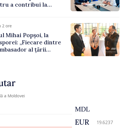
ru a contribui la
registrului naval
 2 ore
l Mihai Popșoi, la
porei: „Fiecare dintre
mbasador al țării
ontribuie la promovarea
ublicii Moldova”
utar
lă a Moldovei
MDL
EUR
19.6237