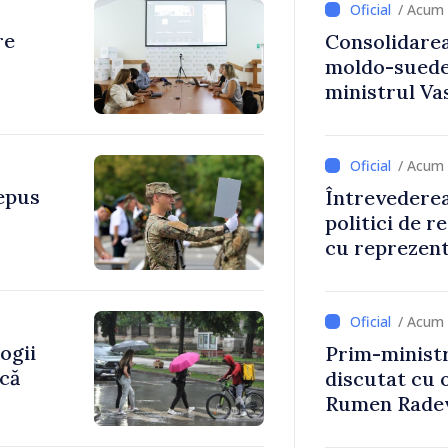
/ Acum 
re
Consolidarea
moldo-suedez
ministrul Vas
Ambasadoare
/ Acum 
depus
Întrevederea
politici de r
cu reprezent
Comitetului 
Roșii în Mol
/ Acum 
ogii
Prim-ministr
ică
discutat cu 
Rumen Rade