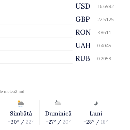
USD
16.6982
GBP
22.5125
RON
3.8611
UAH
0.4045
RUB
0.2053
 de
meteo2.md
Sîmbătă
Duminică
Luni
+30° /
22°
+27° /
20°
+28° /
18°