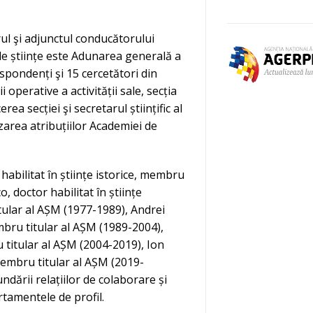
ul şi adjunctul conducătorului
 de științe este Adunarea generală a
spondenți şi 15 cercetători din
operative a activității sale, secția
ea secției şi secretarul științific al
izarea atribuțiilor Academiei de
habilitat în științe istorice, membru
, doctor habilitat în științe
ular al AȘM (1977-1989), Andrei
embru titular al AȘM (1989-2004),
 titular al AȘM (2004-2019), Ion
membru titular al AȘM (2019-
ndării relațiilor de colaborare și
rtamentele de profil.