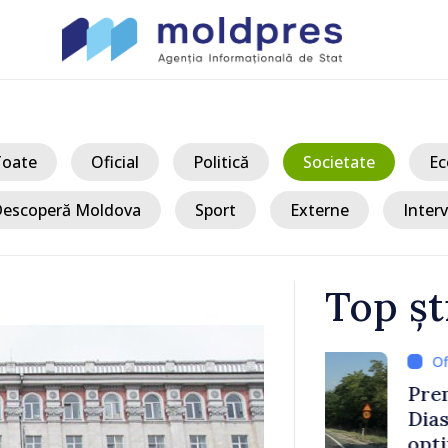
Toate
Oficial
Politică
Societate
Ec
escoperă Moldova
Sport
Externe
Interv
Top șt
/ Acum 
ertizați să
Premierul Va
circulație pe
Diasporei: „
ășoară
optimismul o