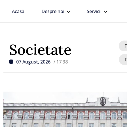
Acasă
Despre noi
Servicii
Societate
D
07 August, 2026
/ 17:38
/ Acum 1 oră
VIDEO // Șoferii sunt av
respecte restricțiile de 
drumul R3, unde se desf