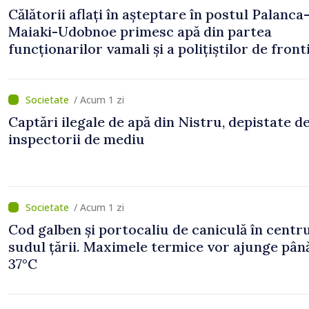
Călătorii aflați în așteptare în postul Palanca
Maiaki-Udobnoe primesc apă din partea
funcționarilor vamali și a polițiștilor de front
/ Acum 1 zi
Captări ilegale de apă din Nistru, depistate d
inspectorii de mediu
/ Acum 1 zi
Cod galben și portocaliu de caniculă în centru
sudul țării. Maximele termice vor ajunge până
37°C