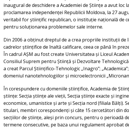
inaugural de deschidere a Academiei de Științe a avut loc 
proclamarea independenței Republicii Moldova, la 27 aug
veritabil for științific republican, o instituție națională d
pentru soluționarea problemelor sale interne.
Din 2006 a obținut dreptul de a crea propriile instituții d
cadrelor științifice de înaltă calificare, ceea ce până în p
În cadrul AȘM au fost create Universitatea și Liceul Academ
Consiliul Suprem pentru Știință și Dezvoltare Tehnologică 
a creat Parcul Științifico-Tehnologic „Inagro”; „Academica”;
domeniul nanotehnologiilor și microelectronicii „Micronan
În corespundere cu domeniile științifice, Academia de Știin
științe: Secția științe ale vieții, Secția științe exacte și ingin
economice, umanistice și arte și Secția nord (filiala Bălți). 
titulari, membri corespondenți și câte 15 cercetători din 
secțiilor de științe, aleși prin concurs, pentru o perioadă 
termene consecutive, pe baza unui regulament aprobat de