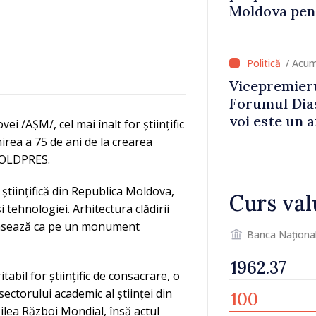
Moldova pent
dezvoltarea 
național
/ Acum
Vicepremieru
Forumul Dias
voi este un a
 /AȘM/, cel mai înalt for științific
noastre și c
nirea a 75 de ani de la crearea
imaginii Rep
 MOLDPRES.
științifică din Republica Moldova,
Curs val
 tehnologiei. Arhitectura clădirii
 clasează ca pe un monument
Banca Naționa
tabil for științific de consacrare, o
sectorului academic al științei din
ilea Război Mondial, însă actul