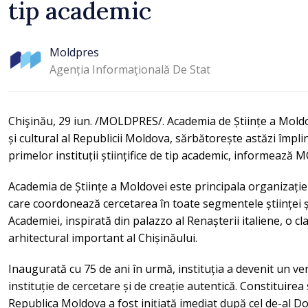
tip academic
Moldpres
Agenția Informațională De Stat
Chişinău, 29 iun. /MOLDPRES/. Academia de Științe a Moldovei
și cultural al Republicii Moldova, sărbătorește astăzi împli
primelor instituții științifice de tip academic, informează
Academia de Științe a Moldovei este principala organizație 
care coordonează cercetarea în toate segmentele științei și
Academiei, inspirată din palazzo al Renașterii italiene, o
arhitectural important al Chișinăului.
Inaugurată cu 75 de ani în urmă, instituția a devenit un veri
instituție de cercetare și de creație autentică. Constituirea 
Republica Moldova a fost inițiată imediat după cel de-al Do