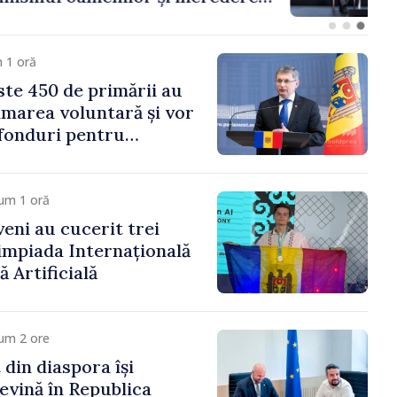
 Moldova merge în
ectă”
 1 oră
te 450 de primării au
marea voluntară și vor
 fonduri pentru
gor Grosu: „Este
 depășim blocajele și să
ocalităților să se
um 1 oră
veni au cucerit trei
limpiada Internațională
ă Artificială
um 2 ore
 din diaspora își
evină în Republica