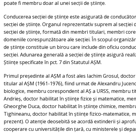
poate fi membru doar al unei secții de științe.
Conducerea secției de științe este asigurată de conducător
secției de științe. Organul reprezentativ suprem al secției
secției de științe, formată din membri titulari, membri core
domeniile corespunzătoare ale secției. În scopul organizării 
de științe constituie un birou care include din oficiu conducer
secției. Adunarea generală a secției de științe asigură real
Științe specificate în pct. 7 din Statutul AȘM.
Primul președinte al AȘM a fost ales Iachim Grosul, doctor 
titular al AȘM (1961-1976), fiind urmat de Alexandru Jucenco
biologice, membru corespondent al AȘ a URSS, membru tit
Andrieș, doctor habilitat în științe fizice și matematice, m
Gheorghe Duca, doctor habilitat în științe chimice, membru
Tighineanu, doctor habilitat în științe fizico-matematice, 
prezent). O atenție deosebită se acordă extinderii și aprofu
cooperare cu universitățile din țară, cu ministerele și depa