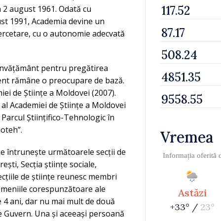
la 2 august 1961. Odată cu
ust 1991, Academia devine un
e cercetare, cu o autonomie adecvată
e învățământ pentru pregătirea
rezent rămâne o preocupare de bază.
iei de Științe a Moldovei (2007).
al Academiei de Științe a Moldovei
 Parcul Științifico-Tehnologic în
oteh”.
Vremea
țe întrunește următoarele secții de
Informația oferită
erești, Secția științe sociale,
Secțiile de științe reunesc membri
domeniile corespunzătoare ale
Astăzi
de 4 ani, dar nu mai mult de două
+33° /
23°
 Guvern. Una și aceeași persoană