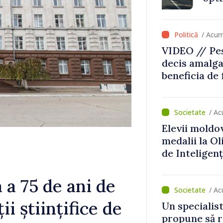
că Republica
direcția cor
/ Acum
VIDEO // Pes
decis amalga
beneficia de
investiții. I
important să
dăm o șansă l
/ Ac
dezvolte”
Elevii moldo
medalii la O
de Inteligenț
a 75 de ani de
/ Ac
ii științifice de
Un specialist
propune să r