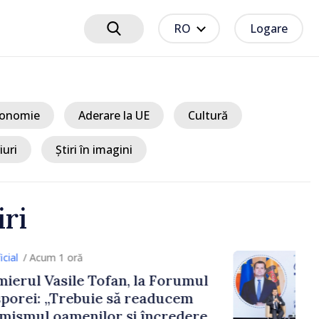
RO
Logare
onomie
Aderare la UE
Cultură
iuri
Știri în imagini
iri
1 oră
sile Tofan, la Forumul
Trebuie să readucem
amenilor și încrederea