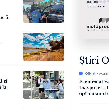
publice, inform
-
comunicate
ieră
e
Știri O
/ Acum 
l și
Premierul Va
 la
Diasporei: „
optimismul o
că Republica
direcția cor