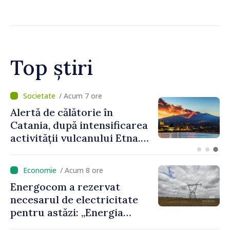
Zilei Independenței
Top știri
/ Acum 2 ore
Prim-ministrul Vasile Tofan
a discutat cu omologul său
lituanian despre avansarea
parcursului european al
Republicii Moldova
/ Acum 8 ore
Energocom a rezervat
necesarul de electricitate
pentru astăzi: „Energia
disponibilă pe piețele