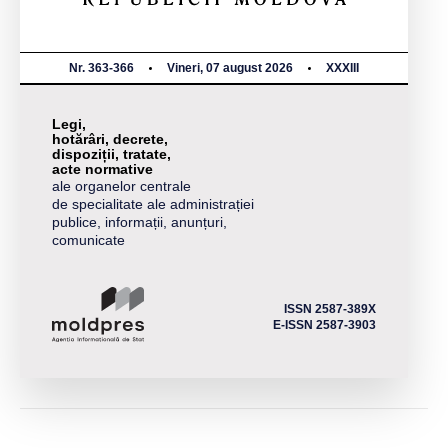
Nr. 363-366
Vineri, 07 august 2026
XXXIII
Legi,
hotărâri, decrete,
dispoziții, tratate,
acte normative
ale organelor centrale
de specialitate ale administrației
publice, informații, anunțuri,
comunicate
ISSN 2587-389X
E-ISSN 2587-3903