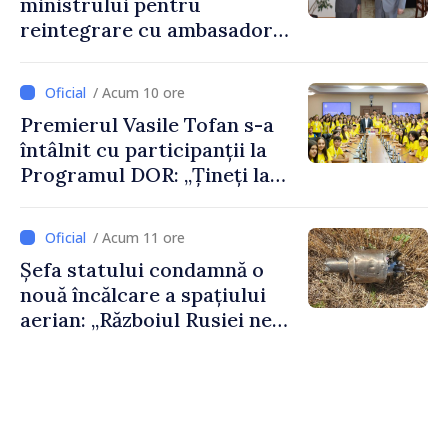
ministrului pentru
Daniela Gasparikova
reintegrare cu ambasadorul
Japoniei în Republica
Moldova
/ Acum 10 ore
Premierul Vasile Tofan s-a
întâlnit cu participanții la
Programul DOR: „Țineți la
rădăcinile voastre și nu vă
feriți de încercări și greșeli –
/ Acum 11 ore
doar astfel puteți reuși”
Șefa statului condamnă o
nouă încălcare a spațiului
aerian: „Războiul Rusiei ne
afectează direct”