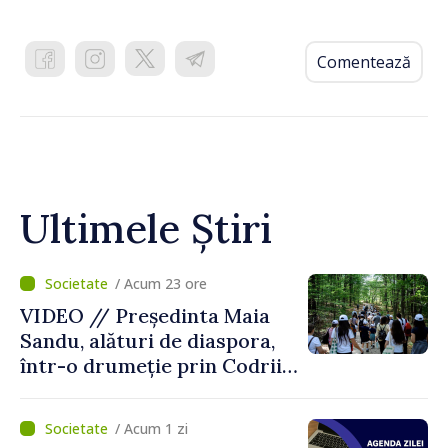
Comentează
Ultimele Știri
/ Acum 23 ore
VIDEO // Președinta Maia
Sandu, alături de diaspora,
într-o drumeție prin Codrii
Moldovei: „Încă mai avem ce
descoperi”
/ Acum 1 zi