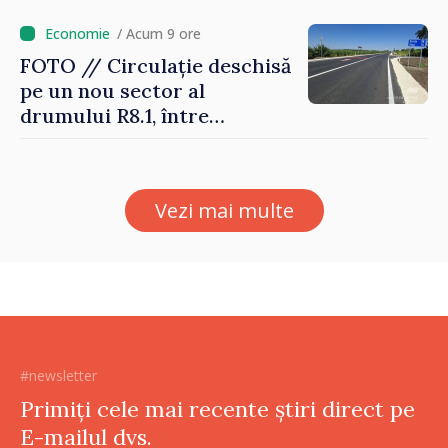
Moldova
/ Acum 9 ore
FOTO // Circulație deschisă
pe un nou sector al
drumului R8.1, între
Arionești și Otaci. Vladimir
Bolea: „Drumuri bune
înseamnă deplasări sigure
Vezi mai multe
ale agenților economici și
cetățenilor”
#newsletter
Primiți cele mai recente știri direct pe
E-mailul dvs.