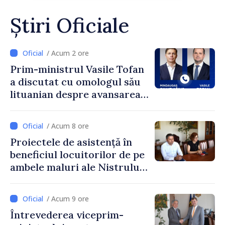
Știri Oficiale
/ Acum 2 ore
Prim-ministrul Vasile Tofan
a discutat cu omologul său
lituanian despre avansarea
parcursului european al
Republicii Moldova
/ Acum 8 ore
Proiectele de asistență în
beneficiul locuitorilor de pe
ambele maluri ale Nistrului
discutate la întrevederea
viceprim-ministrului cu
/ Acum 9 ore
reprezentanta rezidentă a
Întrevederea viceprim-
PNUD în Republica Moldova,