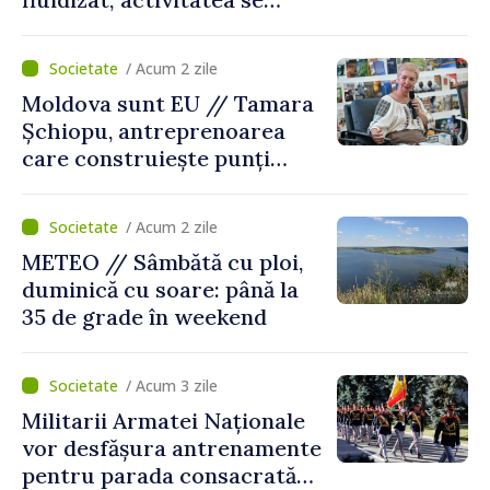
desfășoară în condiții
normale
/ Acum 2 zile
Moldova sunt EU // Tamara
Șchiopu, antreprenoarea
care construiește punți
între Marea Britanie și
Republica Moldova
/ Acum 2 zile
METEO // Sâmbătă cu ploi,
duminică cu soare: până la
35 de grade în weekend
/ Acum 3 zile
Militarii Armatei Naționale
vor desfășura antrenamente
pentru parada consacrată