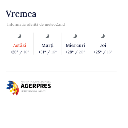
Vremea
Informația oferită de
meteo2.md
Astăzi
Marţi
Miercuri
Joi
+28° /
16°
+31° /
16°
+28° /
20°
+25° /
16°