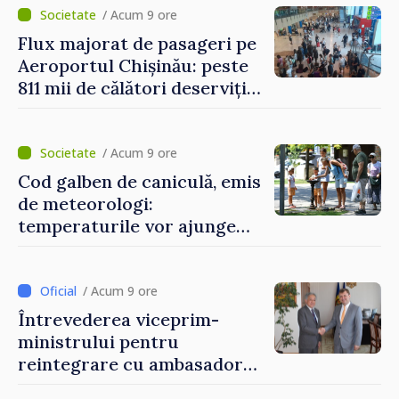
/ Acum 9 ore
Flux majorat de pasageri pe
Aeroportul Chișinău: peste
811 mii de călători deserviți
în luna iulie
/ Acum 9 ore
Cod galben de caniculă, emis
de meteorologi:
temperaturile vor ajunge
până la +35 de grade Celsius
/ Acum 9 ore
Întrevederea viceprim-
ministrului pentru
reintegrare cu ambasadorul
Japoniei în Republica