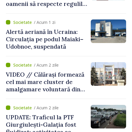
oamenii să respecte regulile
de siguranță la scăldat
/ Acum 1 zi
Alertă aeriană în Ucraina:
Circulația pe podul Maiaki–
Udobnoe, suspendată
/ Acum 2 zile
VIDEO // Călărași formează
cel mai mare cluster de
amalgamare voluntară din
Republica Moldova. Consiliul
orășenesc a aprobat decizia
/ Acum 2 zile
finală
UPDATE: Traficul la PTF
Giurgiulești-Galația fost
fluidizat; activitatea se