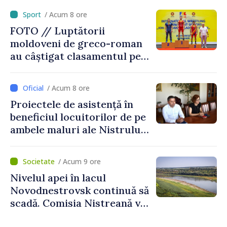
externe continuă să fie mai
/ Acum 8 ore
scumpă, în special în orele
FOTO // Luptătorii
de vârf”
moldoveni de greco-roman
au câștigat clasamentul pe
echipe la turneul de la
București
/ Acum 8 ore
Proiectele de asistență în
beneficiul locuitorilor de pe
ambele maluri ale Nistrului
discutate la întrevederea
viceprim-ministrului cu
/ Acum 9 ore
reprezentanta rezidentă a
Nivelul apei în lacul
PNUD în Republica Moldova,
Novodnestrovsk continuă să
Daniela Gasparikova
scadă. Comisia Nistreană va
analiza situația hidrologică