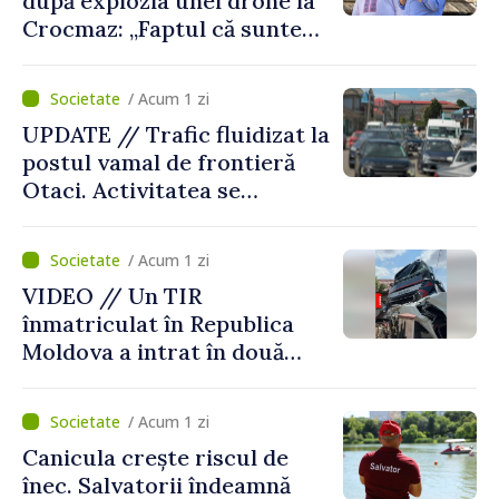
după explozia unei drone la
Crocmaz: „Faptul că suntem
în afara zonei de război nu
ne protejează”
/ Acum 1 zi
UPDATE // Trafic fluidizat la
postul vamal de frontieră
Otaci. Activitatea se
desfășoară în condiții
normale
/ Acum 1 zi
VIDEO // Un TIR
înmatriculat în Republica
Moldova a intrat în două
gospodării din Vaslui,
România
/ Acum 1 zi
Canicula crește riscul de
înec. Salvatorii îndeamnă