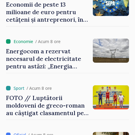
Economii de peste 13
milioane de euro pentru
cetățeni și antreprenori, în
zece luni de la conectarea la
SEPA
/ Acum 8 ore
Energocom a rezervat
necesarul de electricitate
pentru astăzi: „Energia
disponibilă pe piețele
externe continuă să fie mai
scumpă, în special în orele
/ Acum 8 ore
de vârf”
FOTO // Luptătorii
moldoveni de greco-roman
au câștigat clasamentul pe
echipe la turneul de la
București
/ Acum 8 ore