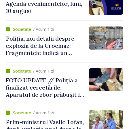
Agenda evenimentelor, luni,
10 august
/ Acum 1 zi
Poliția, noi detalii despre
explozia de la Crocmaz:
Fragmentele indică un
posibil tip de „dronă-
rachetă”
/ Acum 1 zi
FOTO UPDATE // Poliția a
finalizat cercetările.
Aparatul de zbor prăbușit la
Crocmaz ar putea fi o
„dronă-rachetă”
/ Acum 1 zi
Prim-ministrul Vasile Tofan,