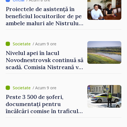
Proiectele de asistență în
beneficiul locuitorilor de pe
ambele maluri ale Nistrului
discutate la întrevederea
viceprim-ministrului cu
reprezentanta rezidentă a
/ Acum 9 ore
PNUD în Republica Moldova,
Nivelul apei în lacul
Daniela Gasparikova
Novodnestrovsk continuă să
scadă. Comisia Nistreană va
analiza situația hidrologică
/ Acum 9 ore
Peste 3 500 de șoferi,
documentați pentru
încălcări comise în traficul
rutier. Cei mai mulți au
depășit limita de viteză