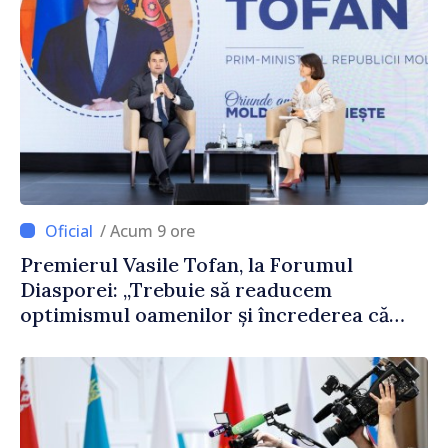
/ Acum 9 ore
Premierul Vasile Tofan, la Forumul
Diasporei: „Trebuie să readucem
optimismul oamenilor și încrederea că
Republica Moldova merge în direcția
corectă”