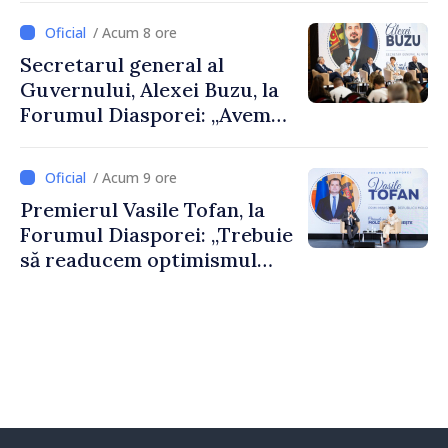
despre parcursul european
/ Acum 8 ore
al Republicii Moldova.
Secretarul general al
Guvernului, Alexei Buzu, la
Forumul Diasporei: „Avem
nevoie de fiecare dintre
dumneavoastră pentru a
/ Acum 9 ore
construi comunități mai
Premierul Vasile Tofan, la
puternice”
Forumul Diasporei: „Trebuie
să readucem optimismul
oamenilor și încrederea că
Republica Moldova merge în
direcția corectă”