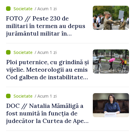
/ Acum 1 zi
FOTO // Peste 230 de
militari în termen au depus
jurământul militar în
garnizoana Chișinău
/ Acum 1 zi
Ploi puternice, cu grindină și
vijelie. Meteorologii au emis
Cod galben de instabilitate
atmosferică
/ Acum 1 zi
DOC // Natalia Mămăligă a
fost numită în funcția de
judecător la Curtea de Apel
Centru