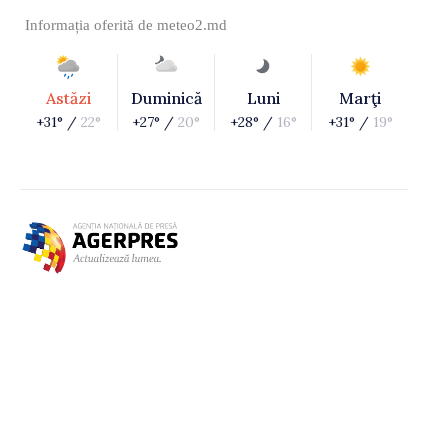
Informația oferită de
meteo2.md
Astăzi
Duminică
Luni
Marţi
+31° /
22°
+27° /
20°
+28° /
16°
+31° /
19°