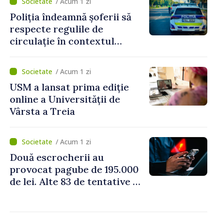
/ Acum 1 zi
Poliția îndeamnă șoferii să
respecte regulile de
circulație în contextul
intensificării traficului din
perioada concediilor
/ Acum 1 zi
USM a lansat prima ediție
online a Universității de
Vârsta a Treia
/ Acum 1 zi
Două escrocherii au
provocat pagube de 195.000
de lei. Alte 83 de tentative au
fost dejucate