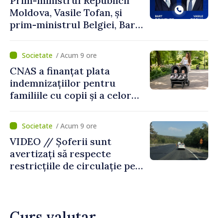
Prim-ministrul Republicii
Moldova, Vasile Tofan, și
prim-ministrul Belgiei, Bart
De Wever, au discutat
despre parcursul european
/ Acum 9 ore
al Republicii Moldova.
CNAS a finanțat plata
indemnizațiilor pentru
familiile cu copii și a celor
pentru incapacitate
temporară de muncă
/ Acum 9 ore
VIDEO // Șoferii sunt
avertizați să respecte
restricțiile de circulație pe
drumul R3, unde se
desfășoară lucrări de
reparație
Curs valutar