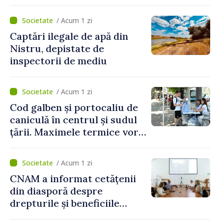
partea funcționarilor vamali
și a polițiștilor de frontieră
/ Acum 1 zi
Captări ilegale de apă din
Nistru, depistate de
inspectorii de mediu
/ Acum 1 zi
Cod galben și portocaliu de
caniculă în centrul și sudul
țării. Maximele termice vor
ajunge până la 37°C
/ Acum 1 zi
CNAM a informat cetățenii
din diasporă despre
drepturile și beneficiile
asigurării medicale