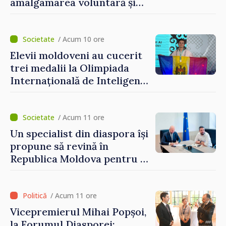
amalgamarea voluntară și
vor beneficia de fonduri
pentru investiții. Igor
Grosu: „Este important să
/ Acum 10 ore
depășim blocajele și să dăm o
Elevii moldoveni au cucerit
șansă localităților să se
trei medalii la Olimpiada
dezvolte”
Internațională de Inteligență
Artificială
/ Acum 11 ore
Un specialist din diaspora își
propune să revină în
Republica Moldova pentru a
contribui la dezvoltarea
registrului naval național
/ Acum 11 ore
Vicepremierul Mihai Popșoi,
la Forumul Diasporei: