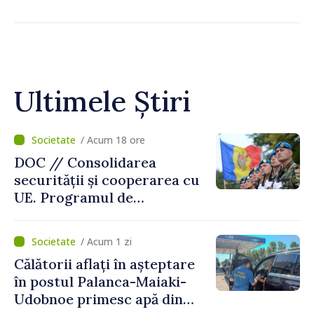
Ultimele Știri
/ Acum 18 ore
DOC // Consolidarea
securității și cooperarea cu
UE. Programul de
implementare a Strategiei
Naționale de Apărare pentru
/ Acum 1 zi
perioada 2024–2034,
Călătorii aflați în așteptare
publicat în Monitorul Oficial
în postul Palanca-Maiaki-
Udobnoe primesc apă din