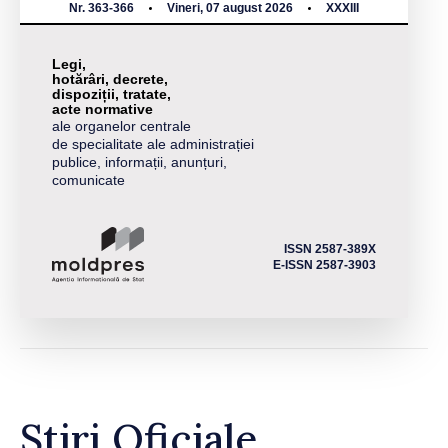
Nr. 363-366
Vineri, 07 august 2026
XXXIII
Legi,
hotărâri, decrete,
dispoziții, tratate,
acte normative
ale organelor centrale
de specialitate ale administrației
publice, informații, anunțuri,
comunicate
ISSN 2587-389X
E-ISSN 2587-3903
Știri Oficiale