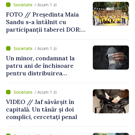
/ Acum 1 zi
FOTO // Președinta Maia
Sandu s-a întâlnit cu
participanții taberei DOR:
„Legătura lor cu țara
noastră rămâne puternică”
/ Acum 1 zi
Un minor, condamnat la
patru ani de închisoare
pentru distribuirea
drogurilor în raionul Edineț
/ Acum 1 zi
VIDEO // Jaf săvârșit în
capitală. Un tânăr și doi
complici, cercetați penal