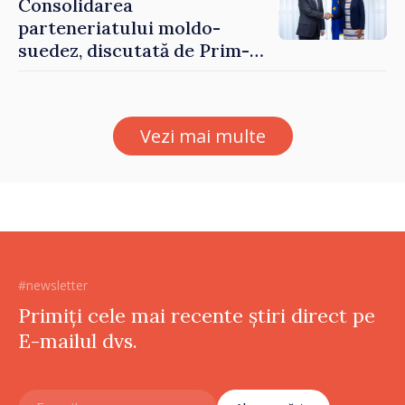
Consolidarea
parteneriatului moldo-
suedez, discutată de Prim-
ministrul Vasile Tofan și
Ambasadoarea Suediei,
Petra Lärke
Vezi mai multe
#newsletter
Primiți cele mai recente știri direct pe
E-mailul dvs.