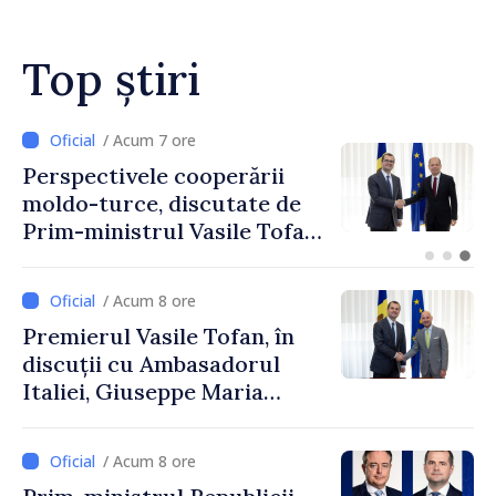
Top știri
/ Acum 5 ore
Forumul Diasporei //
Republica Moldova,
promovată în Elveția prin
turism, investiții și
exporturi
/ Acum 8 ore
Premierul Vasile Tofan, în
discuții cu Ambasadorul
Italiei, Giuseppe Maria
Perricone
/ Acum 8 ore