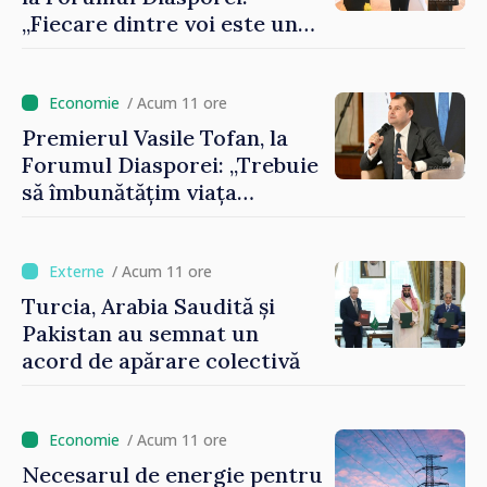
„Fiecare dintre voi este un
ambasador al țării noastre și
contribuie la promovarea
imaginii Republicii Moldova”
/ Acum 11 ore
Premierul Vasile Tofan, la
Forumul Diasporei: „Trebuie
să îmbunătățim viața
oamenilor și să repornim
motoarele economiei”
/ Acum 11 ore
Turcia, Arabia Saudită și
Pakistan au semnat un
acord de apărare colectivă
/ Acum 11 ore
Necesarul de energie pentru