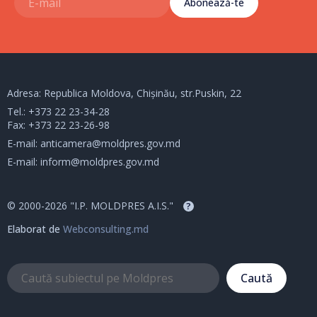
Abonează-te
Adresa: Republica Moldova, Chișinău, str.Puskin, 22
Tel.:
+373 22 23-34-28
Fax: +373 22 23-26-98
E-mail:
anticamera@moldpres.gov.md
E-mail:
inform@moldpres.gov.md
© 2000-2026 "I.P. MOLDPRES A.I.S."
?
Elaborat de
Webconsulting.md
Caută