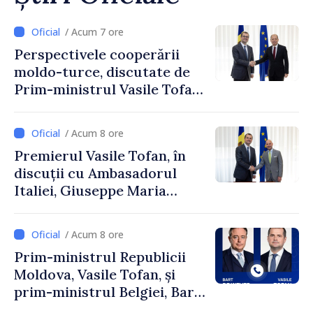
/ Acum 7 ore
Perspectivele cooperării
moldo-turce, discutate de
Prim-ministrul Vasile Tofan
și Ambasadorul Turciei,
Uygar Mustafa Sertel
/ Acum 8 ore
Premierul Vasile Tofan, în
discuții cu Ambasadorul
Italiei, Giuseppe Maria
Perricone
/ Acum 8 ore
Prim-ministrul Republicii
Moldova, Vasile Tofan, și
prim-ministrul Belgiei, Bart
De Wever, au discutat