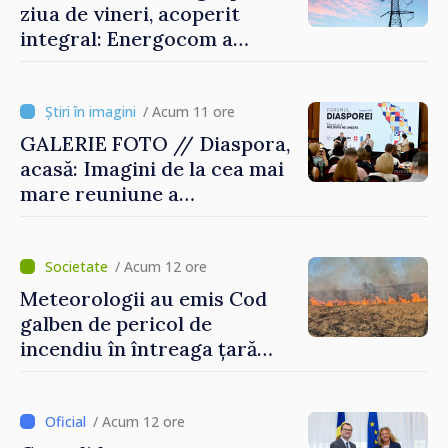
ziua de vineri, acoperit
integral: Energocom a
rezervat volumele
/ Acum 11 ore
GALERIE FOTO // Diaspora,
acasă: Imagini de la cea mai
mare reuniune a
moldovenilor de peste
hotare
/ Acum 12 ore
Meteorologii au emis Cod
galben de pericol de
incendiu în întreaga țară
până pe 14 august
/ Acum 12 ore