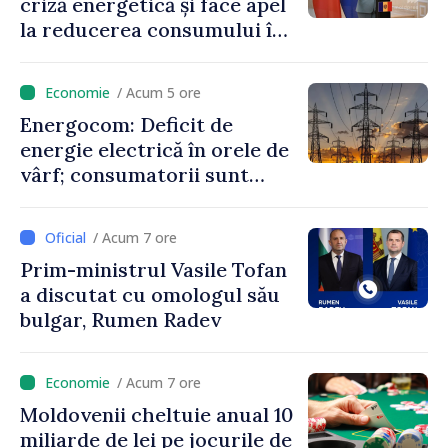
criză energetică și face apel
la reducerea consumului în
orele de vârf: „Doar astfel
putem menține prețurile la
/ Acum 5 ore
un nivel mai mic”
Energocom: Deficit de
energie electrică în orele de
vârf; consumatorii sunt
îndemnați să economisească
/ Acum 7 ore
Prim-ministrul Vasile Tofan
a discutat cu omologul său
bulgar, Rumen Radev
/ Acum 7 ore
Moldovenii cheltuie anual 10
miliarde de lei pe jocurile de