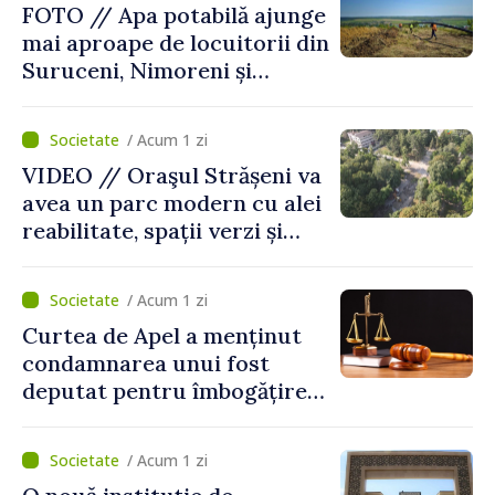
FOTO // Apa potabilă ajunge
mai aproape de locuitorii din
Suruceni, Nimoreni și
Malcoci, raionul Ialoveni
/ Acum 1 zi
VIDEO // Oraşul Strășeni va
avea un parc modern cu alei
reabilitate, spații verzi și
zone pentru copii
/ Acum 1 zi
Curtea de Apel a menținut
condamnarea unui fost
deputat pentru îmbogățire
ilicită. Acesta va achita
statului peste 2,4 milioane
/ Acum 1 zi
de lei