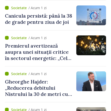
cetățeni au solicitat
/ Acum 1 zi
ambulanța
Canicula persistă: până la 38
de grade pentru ziua de joi
/ Acum 1 zi
Premierul avertizează
asupra unei situații critice
în sectorul energetic: „Cel
mai probabil, mâine nu vom
putea cumpăra nici curent
/ Acum 1 zi
de avarie”
Gheorghe Hajder:
„Reducerea debitului
Nistrului la 30 de metri cubi
pe secundă ar însemna o
„catastrofă naturală”
/ Acum 1 zi