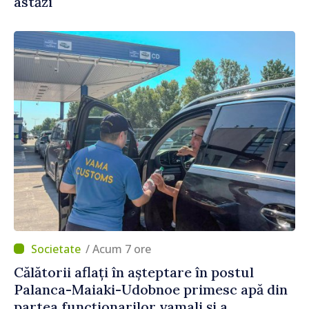
astăzi
/ Acum 7 ore
Călătorii aflați în așteptare în postul
Palanca-Maiaki-Udobnoe primesc apă din
partea funcționarilor vamali și a