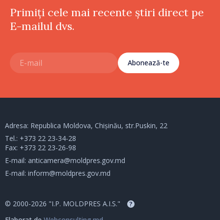
Primiți cele mai recente știri direct pe
E-mailul dvs.
Abonează-te
Adresa: Republica Moldova, Chișinău, str.Puskin, 22
Tel.:
+373 22 23-34-28
Fax: +373 22 23-26-98
E-mail:
anticamera@moldpres.gov.md
E-mail:
inform@moldpres.gov.md
© 2000-2026 "I.P. MOLDPRES A.I.S."
?
Elaborat de
Webconsulting.md