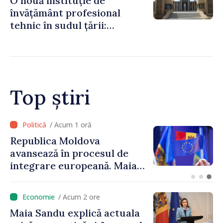
O nouă instituție de
învățământ profesional
tehnic în sudul țării:
Guvernul a aprobat
înființarea Colegiului moldo-
turc la Comrat
Top știri
/ Acum 43 minute
Linia electrică de 330 kV
Bălți–Dnestrovsk, grav
avariată în urma
calamităților naturale
/ Acum 2 ore
Maia Sandu explică actuala