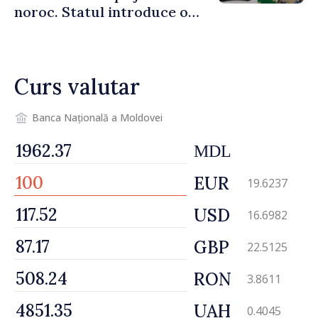
noroc. Statul introduce o
taxă de 6%, care va aduce
peste 500 de milioane de lei
la buget
Curs valutar
Banca Națională a Moldovei
MDL
EUR
19.6237
USD
16.6982
GBP
22.5125
RON
3.8611
UAH
0.4045