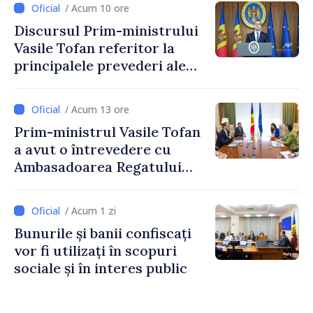
/ Acum 10 ore
taxare mai echitabilă
Discursul Prim-ministrului
Vasile Tofan referitor la
principalele prevederi ale
politicii fiscale pentru anul
2027
/ Acum 13 ore
Prim-ministrul Vasile Tofan
a avut o întrevedere cu
Ambasadoarea Regatului
Unit al Marii Britanii și
Irlandei de Nord, Fern
/ Acum 1 zi
Horine
Bunurile și banii confiscați
vor fi utilizați în scopuri
sociale și în interes public