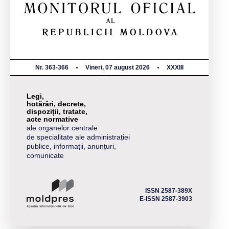
Nr. 363-366
Vineri, 07 august 2026
XXXIII
Legi,
hotărâri, decrete,
dispoziții, tratate,
acte normative
ale organelor centrale
de specialitate ale administrației
publice, informații, anunțuri,
comunicate
ISSN 2587-389X
E-ISSN 2587-3903