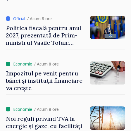
ajunge până la 37°C
/ Acum 8 ore
Politica fiscală pentru anul
2027, prezentată de Prim-
ministrul Vasile Tofan:
Reducerea poverii pe muncă,
stimularea investițiilor și o
taxare mai echitabilă
/ Acum 8 ore
Impozitul pe venit pentru
bănci și instituții financiare
va crește
/ Acum 8 ore
Noi reguli privind TVA la
energie și gaze, cu facilități