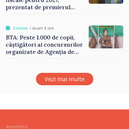
prezentat de premierul
Vasile Tofan: „Taxăm mai
puțin munca, stimulăm
investițiile, taxăm viciile și
/ Acum 9 ore
echilibrăm taxarea
BTA: Peste 1.000 de copii,
consumului”
câștigători ai concursurilor
organizate de Agenția de
Stat pentru Bulgarii din
Străinătate, vor fi premiați
Vezi mai multe
#newsletter