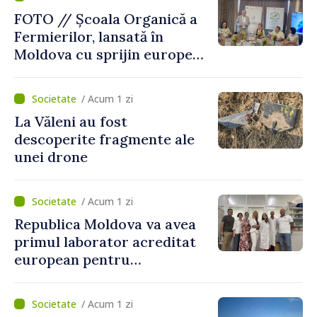
FOTO // Școala Organică a
Fermierilor, lansată în
Moldova cu sprijin european
pentru dezvoltarea
agriculturii durabile
/ Acum 1 zi
La Văleni au fost
descoperite fragmente ale
unei drone
/ Acum 1 zi
Republica Moldova va avea
primul laborator acreditat
european pentru
diagnosticul virusurilor
viței-de-vie
/ Acum 1 zi