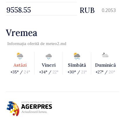
RUB
0.2053
Vremea
Informația oferită de
meteo2.md
Astăzi
Vineri
Sîmbătă
Duminică
+35° /
24°
+34° /
22°
+30° /
21°
+27° /
20°