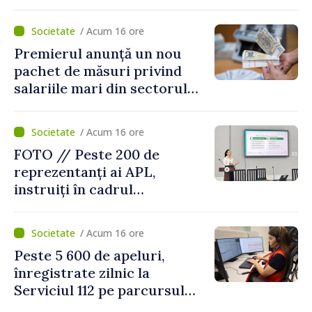
facilitățile oferite la
revenirea în țară
/ Acum 16 ore
Premierul anunță un nou
pachet de măsuri privind
salariile mari din sectorul
public
/ Acum 16 ore
FOTO // Peste 200 de
reprezentanți ai APL,
instruiți în cadrul
Platformelor Locale de
Mediu privind aplicarea a
/ Acum 16 ore
două regulamente din
Peste 5 600 de apeluri,
domeniu
înregistrate zilnic la
Serviciul 112 pe parcursul
lunii iulie. Cei mai mulți