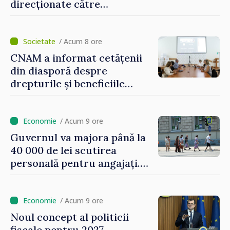
direcționate către
consumatorii vulnerabili
/ Acum 8 ore
CNAM a informat cetățenii
din diasporă despre
drepturile și beneficiile
asigurării medicale
/ Acum 9 ore
Guvernul va majora până la
40 000 de lei scutirea
personală pentru angajați.
Vasile Tofan: „Aproape 800
de milioane de lei îi lăsăm
oamenilor”
/ Acum 9 ore
Noul concept al politicii
fiscale pentru 2027,