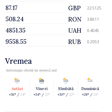
GBP
22.5125
RON
3.8611
UAH
0.4045
RUB
0.2053
Vremea
Informația oferită de
meteo2.md
Astăzi
Vineri
Sîmbătă
Duminică
+36° /
24°
+34° /
23°
+30° /
22°
+28° /
21°