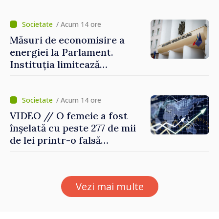
și pregătesc măsuri pentru
diminuarea riscurilor
/ Acum 14 ore
Măsuri de economisire a
energiei la Parlament.
Instituția limitează
consumul de electricitate și
apă caldă
/ Acum 14 ore
VIDEO // O femeie a fost
înșelată cu peste 277 de mii
de lei printr-o falsă
platformă de investiții online
Vezi mai multe