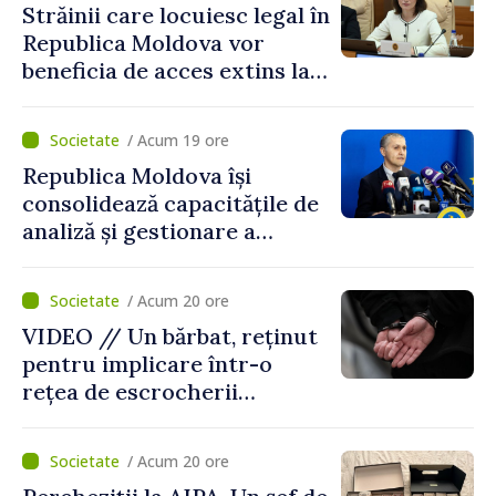
Străinii care locuiesc legal în
Republica Moldova vor
beneficia de acces extins la
mecanismele de incluziune
socială și financiară
/ Acum 19 ore
Republica Moldova își
consolidează capacitățile de
analiză și gestionare a
riscurilor la adresa
securității naționale.
/ Acum 20 ore
Metodologia aprobată de
VIDEO // Un bărbat, reținut
Guvern
pentru implicare într-o
rețea de escrocherii
telefonice. Ar fi recrutat
curieri și colectat banii
/ Acum 20 ore
obținuți ilegal