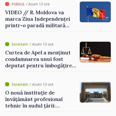
/ Acum 13 ore
VIDEO // R. Moldova va
marca Ziua Independenței
printr-o paradă militară
solemnă. Maia Sandu:
„Evenimentul reflectă
eforturile pentru
/ Acum 13 ore
consolidarea capacităților
Curtea de Apel a menținut
de apărare”
condamnarea unui fost
deputat pentru îmbogățire
ilicită. Acesta va achita
statului peste 2,4 milioane
de lei
/ Acum 13 ore
O nouă instituție de
învățământ profesional
tehnic în sudul țării:
Guvernul a aprobat