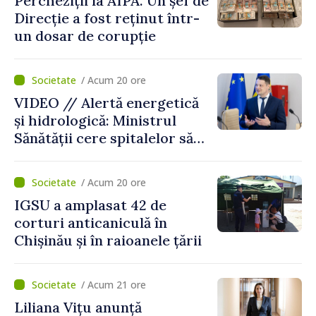
Percheziții la AIPA. Un șef de
Direcție a fost reținut într-
un dosar de corupție
/ Acum 20 ore
VIDEO // Alertă energetică
și hidrologică: Ministrul
Sănătății cere spitalelor să-și
consolideze pregătirea
pentru situații excepționale
/ Acum 20 ore
IGSU a amplasat 42 de
corturi anticaniculă în
Chișinău și în raioanele țării
/ Acum 21 ore
Liliana Vițu anunță