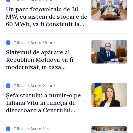
Un parc fotovoltaic de 30
MW, cu sistem de stocare de
60 MWh, va fi construit la
Vadul lui Vodă
/ Acum 19 ore
Sistemul de apărare al
Republicii Moldova va fi
modernizat, în baza
Programului de
implementare a Strategiei
/ Acum 21 ore
Naționale de Apărare
Șefa statului a numit-o pe
Liliana Vițu în funcția de
directoare a Centrului
pentru Comunicare
Strategică și Contracarare a
/ Acum 1 zi
Dezinformării