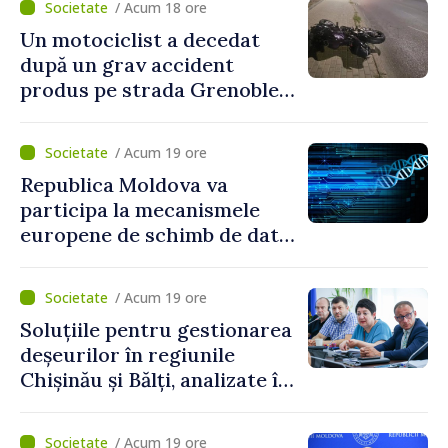
/ Acum 18 ore
Un motociclist a decedat
după un grav accident
produs pe strada Grenoble
din Chișinău
/ Acum 19 ore
Republica Moldova va
participa la mecanismele
europene de schimb de date
ADN
/ Acum 19 ore
Soluțiile pentru gestionarea
deșeurilor în regiunile
Chișinău și Bălți, analizate în
cadrul unui proiect național
/ Acum 19 ore