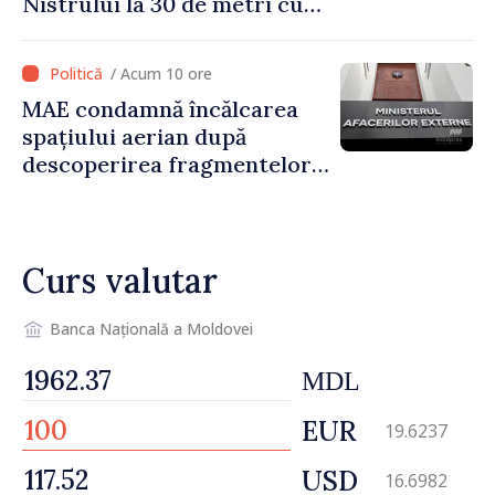
Nistrului la 30 de metri cubi
pe secundă ar însemna o
„catastrofă naturală”
/ Acum 10 ore
MAE condamnă încălcarea
spațiului aerian după
descoperirea fragmentelor
dronei de la Văleni
Curs valutar
Banca Națională a Moldovei
MDL
EUR
19.6237
USD
16.6982