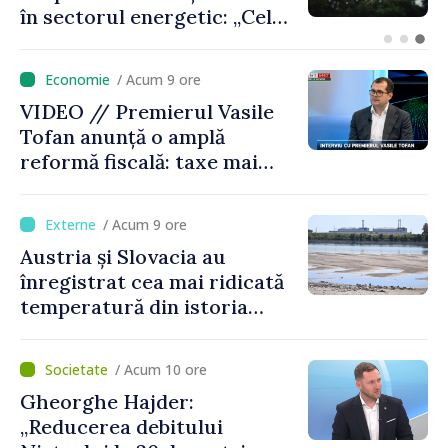
sprijini Republica Moldova
/ Acum 9 ore
VIDEO // Premierul Vasile
Tofan anunță o amplă
reformă fiscală: taxe mai
mici pe muncă, impozite mai
mari pentru bănci, tutun și
/ Acum 9 ore
jocurile de noroc
Austria și Slovacia au
înregistrat cea mai ridicată
temperatură din istoria
măsurătorilor
/ Acum 10 ore
Gheorghe Hajder:
„Reducerea debitului