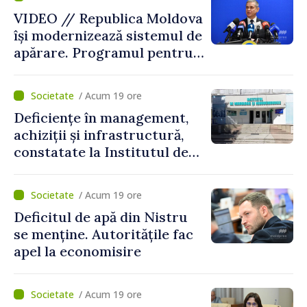
VIDEO // Republica Moldova
își modernizează sistemul de
apărare. Programul pentru
perioada 2026–2030, aprobat
de Guvern. Anatolie Nosatîi:
/ Acum 19 ore
„În contextul actual de
Deficiențe în management,
securitate, implementarea
achiziții și infrastructură,
Programului Strategiei
constatate la Institutul de
Naționale de Apărare
Neurologie și
reprezintă un pas esențial
Neurochirurgie „Diomid
pentru consolidarea
/ Acum 19 ore
Gherman”. Ministerul
capacităților de apărare ale
Deficitul de apă din Nistru
Sănătății cere un plan de
statului”
se menține. Autoritățile fac
remediere
apel la economisire
/ Acum 19 ore