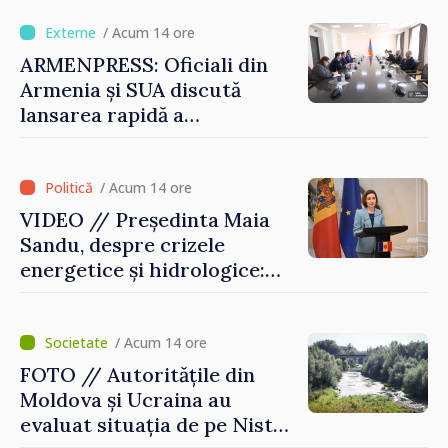
înființarea Colegiului moldo-
turc la Comrat
/ Acum 14 ore
ARMENPRESS: Oficiali din
Armenia și SUA discută
lansarea rapidă a
programului TRIPP
/ Acum 14 ore
VIDEO // Președinta Maia
Sandu, despre crizele
energetice și hidrologice:
„Guvernul va face tot
posibilul pentru a atenua
consecințele”
/ Acum 14 ore
FOTO // Autoritățile din
Moldova și Ucraina au
evaluat situația de pe Nistru